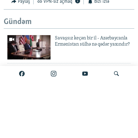
Paylaş
VPN-siz açmaq
Bizi izlə
Gündəm
Savaşsız keçən bir il - Azərbaycanla
Ermənistan sülhə nə qədər yaxındır?
'Guya Əli Kərimliyə 850 min
göndərib' – keçmiş mühafizəçi
tutuldu, Bakıya verilə bilər
Elvin Mustafayev azadlıqda:
Axtar
'Milyonluq yox, minlik korrupsiya
var'
Gürcüstan ali təhsili pulsuz etdi