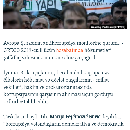
İNFOQRAFIKA
AZƏRBAYCAN ƏDƏBIYYATI KITABXANASI
MISSIYAMIZ
BIZI IZLƏ
KARIKATURA
İSLAM VƏ DEMOKRATIYA
PEŞƏ ETIKASI VƏ JURNALISTIKA STANDARTLARIMIZ
İZ - MƏDƏNIYYƏT PROQRAMI
MATERIALLARIMIZDAN ISTIFADƏ
AZADLIQRADIOSU MOBIL TELEFONUNUZDA
RFE/RL-in bütün saytları
Avropa Şurasının antikorrupsiya monitorinq qurumu -
BIZIMLƏ ƏLAQƏ
GRECO 2019-cu il üçün
hesabatında
hökumətləri
şəffaflıq sahəsində nümunə olmağa çağırıb.
XƏBƏR BÜLLETENLƏRIMIZ
İyunun 3-də açıqlanmış hesabatda bu qrupa üzv
ölkələrin hökumət və dövlət başçılarının - millət
vəkilləri, hakim və prokurorlar arasında
korrupsiyasının qarşısının alınması üçün gördüyü
tədbirlər təhlil edilir.
Təşkilatın baş katibi
Marija Pejčinović Burić
deyib ki,
“korrupsiya vətəndaşların demokratiya və demokratik