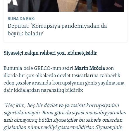
BUNA DA BAX:
Deputat: 'Korrupsiya pandemiyadan da
böyük bəladır'
Siyasətçi xalqın rəhbəri yox, xidmətçisidir
Bununla belə GRECO-nun sədri
Marin Mrčela
son
illərdə bir çox ölkələrdə dövlət təsisatlarına rəhbərlik
edən şəxslər arasında korrupsiyanın geniş yayılmasına
dair iddialardan narahatlıq bildirib:
“Heç kim, heç bir dövlət və ya təsisat korrupsiyadan
sığortalanmayıb. Buna görə də siyasi mənsubiyyətindən
asılı olmayaraq bütün siyasətçilər bu sahədə onlardan
gözlənilən nümunəviliyi göstərməlidirlər. Siyasətçinin