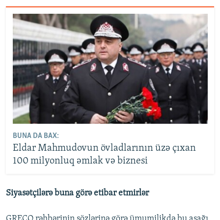
BUNA DA BAX:
Eldar Mahmudovun övladlarının üzə çıxan
100 milyonluq əmlak və biznesi
Siyasətçilərə buna görə etibar etmirlər
GRECO rəhbərinin sözlərinə görə ümumilikdə bu aşağı