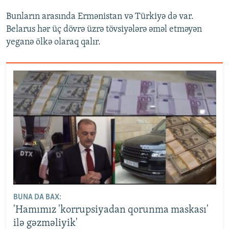
Bunların arasında Ermənistan və Türkiyə də var.
Belarus hər üç dövrə üzrə tövsiyələrə əməl etməyən
yeganə ölkə olaraq qalır.
BUNA DA BAX:
'Hamımız 'korrupsiyadan qorunma maskası'
ilə gəzməliyik'