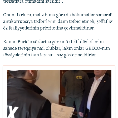
təsisatlara etimadını sarsıdır”.
Onun fikrincə, məhz buna görə də hökumətlər səmərəli
antikorrupsiya tədbirlərini daim tətbiq etməli, şəffaflığı
öz fəaliyyətlərinin prioritetinə çevirməlidirlər.
Xanım Burićin sözlərinə görə müxtəlif dövlətlər bu
sahədə tərəqqiyə nail olublar, lakin onlar GRECO-nun
tövsiyələrinin tam icrasına səy göstərməlidirlər.