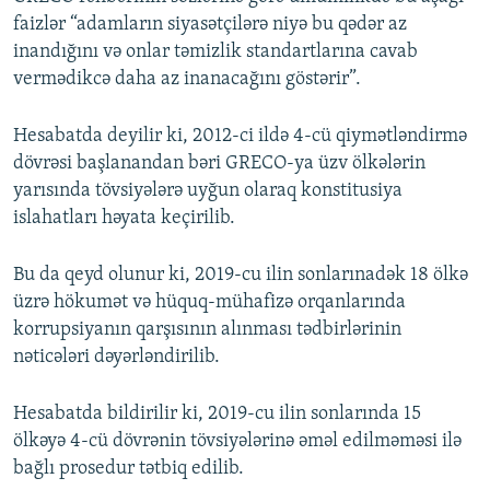
faizlər “adamların siyasətçilərə niyə bu qədər az
inandığını və onlar təmizlik standartlarına cavab
vermədikcə daha az inanacağını göstərir”.
Hesabatda deyilir ki, 2012-ci ildə 4-cü qiymətləndirmə
dövrəsi başlanandan bəri GRECO-ya üzv ölkələrin
yarısında tövsiyələrə uyğun olaraq konstitusiya
islahatları həyata keçirilib.
Bu da qeyd olunur ki, 2019-cu ilin sonlarınadək 18 ölkə
üzrə hökumət və hüquq-mühafizə orqanlarında
korrupsiyanın qarşısının alınması tədbirlərinin
nəticələri dəyərləndirilib.
Hesabatda bildirilir ki, 2019-cu ilin sonlarında 15
ölkəyə 4-cü dövrənin tövsiyələrinə əməl edilməməsi ilə
bağlı prosedur tətbiq edilib.