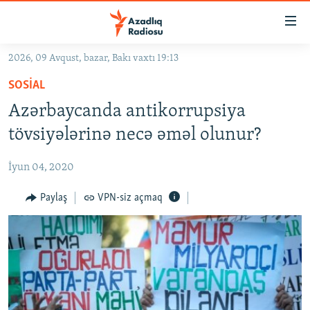
Keçid
linkləri
Əsas
2026, 09 Avqust, bazar, Bakı vaxtı 19:13
məzmuna
GÜNDƏM
SOSIAL
qayıt
#İZAHLA
Əsas
Azərbaycanda antikorrupsiya
KORRUPSIOMETR
naviqasiyaya
tövsiyələrinə necə əməl olunur?
qayıt
#ƏSLINDƏ
Axtarışa
İyun 04, 2020
FƏRQƏ BAX
keç
QANUNI DOĞRU
Paylaş
VPN-siz açmaq
ARAŞDIRMA
MULTIMEDIA
RADIO ARXIV
VIDEO
HAQQIMIZDA
FOTOQALEREYA
OXU ZALI