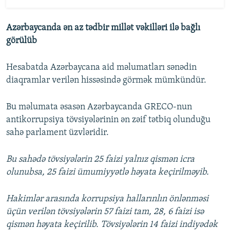
Azərbaycanda ən az tədbir millət vəkilləri ilə bağlı
görülüb
Hesabatda Azərbaycana aid məlumatları sənədin
diaqramlar verilən hissəsində görmək mümkündür.
Bu məlumata əsasən Azərbaycanda GRECO-nun
antikorrupsiya tövsiyələrinin ən zəif tətbiq olunduğu
sahə parlament üzvləridir.
Bu sahədə tövsiyələrin 25 faizi yalnız qismən icra
olunubsa, 25 faizi ümumiyyətlə həyata keçirilməyib.
Hakimlər arasında korrupsiya hallarınlın önlənməsi
üçün verilən tövsiyələrin 57 faizi tam, 28, 6 faizi isə
qismən həyata keçirilib. Tövsiyələrin 14 faizi indiyədək