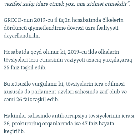
vəzifəsi xalqı idarə etmək yox, ona xidmət etməkdir”.
GRECO-nun 2019-cu il üçün hesabatında ölkələrin
dördüncü qiymətləndirmə dövrəsi üzrə fəaliyyəti
dəyərlləndirilir.
Hesabatda qeyd olunur ki, 2019-cu ildə ölkələrin
tövsiyələri icra etməsinin vəziyyəti azacıq yaxşılaşaraq
35 faiz təşkil edib.
Bu xüsusilə vurğulanır ki, tövsiyələrin icra edilməsi
xüsusilə də parlament üzvləri sahəsində zəif olub və
cəmi 26 faiz təşkil edib.
Hakimlər sahəsində antikorrupsiya tövsiyələrinin icrası
36, prokurorluq orqanlarında isə 47 faiz həyata
keçirilib.