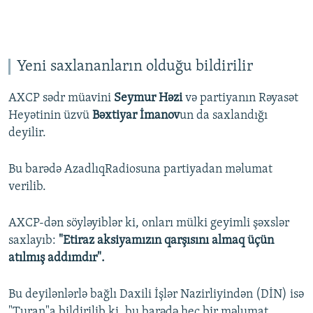
Yeni saxlananların olduğu bildirilir
AXCP sədr müavini
Seymur Həzi
və partiyanın Rəyasət
Heyətinin üzvü
Bəxtiyar İmanov
un da saxlandığı
deyilir.
Bu barədə AzadlıqRadiosuna partiyadan məlumat
verilib.
AXCP-dən söyləyiblər ki, onları mülki geyimli şəxslər
saxlayıb:
"Etiraz aksiyamızın qarşısını almaq üçün
atılmış addımdır".
Bu deyilənlərlə bağlı Daxili İşlər Nazirliyindən (DİN) isə
"Turan"a bildirilib ki, bu barədə heç bir məlumat