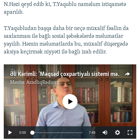
N.Həzi qeyd edib ki, T.Yaqublu naməlum istiqamətə
aparılıb.
T.Yaqubludan başqa daha bir neçə müxalif fəallın da
saxlanması ilə bağlı sosial şəbəkələrdə məlumatlar
yayılıb. Həmin məlumatlarda bu, müxalif düşərgədə
aksiya keçirmək niyyəti ilə bağlı izah edilir.
Əli Kərimli: 'Məqsəd çoxpartiyalı sistemi məhv etməkdir'
Mənbə:
AzadlıqRadiosu
No media source currently available
Auto
0:00
7:49