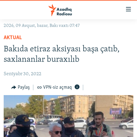
Keçid
linkləri
Əsas
2026, 09 Avqust, bazar, Bakı vaxtı 07:47
məzmuna
GÜNDƏM
AKTUAL
qayıt
#İZAHLA
Əsas
Bakıda etiraz aksiyası başa çatıb,
KORRUPSIOMETR
naviqasiyaya
saxlananlar buraxılıb
qayıt
#ƏSLINDƏ
Axtarışa
Sentyabr 30, 2022
FƏRQƏ BAX
keç
QANUNI DOĞRU
Paylaş
VPN-siz açmaq
ARAŞDIRMA
MULTIMEDIA
RADIO ARXIV
VIDEO
HAQQIMIZDA
FOTOQALEREYA
OXU ZALI