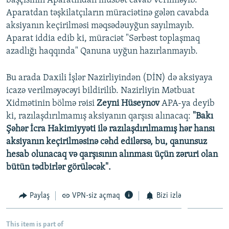
başçısının Aparatından müsbət cavab verilməyib.
Aparatdan təşkilatçıların müraciətinə gələn cavabda
aksiyanın keçirilməsi məqsədəuyğun sayılmayıb.
Aparat iddia edib ki, müraciət "Sərbəst toplaşmaq
azadlığı haqqında" Qanuna uyğun hazırlanmayıb.
Bu arada Daxili İşlər Nazirliyindən (DİN) də aksiyaya
icazə verilməyəcəyi bildirilib. Nazirliyin Mətbuat
Xidmətinin bölmə rəisi
Zeyni Hüseynov
APA-ya deyib
ki, razılaşdırılmamış aksiyanın qarşısı alınacaq:
"Bakı
Şəhər İcra Hakimiyyəti ilə razılaşdırılmamış hər hansı
aksiyanın keçirilməsinə cəhd edilərsə, bu, qanunsuz
hesab olunacaq və qarşısının alınması üçün zəruri olan
bütün tədbirlər görüləcək".
Paylaş
VPN-siz açmaq
Bizi izlə
This item is part of