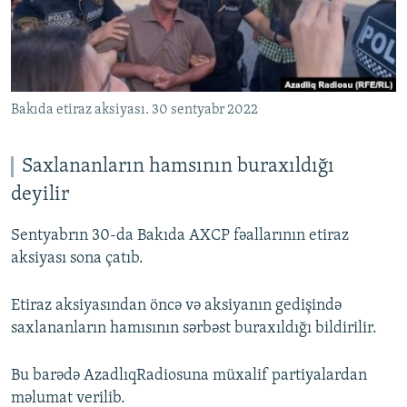
İNFOQRAFIKA
AZƏRBAYCAN ƏDƏBIYYATI KITABXANASI
MISSIYAMIZ
BIZI IZLƏ
KARIKATURA
İSLAM VƏ DEMOKRATIYA
PEŞƏ ETIKASI VƏ JURNALISTIKA STANDARTLARIMIZ
İZ - MƏDƏNIYYƏT PROQRAMI
MATERIALLARIMIZDAN ISTIFADƏ
Bakıda etiraz aksiyası. 30 sentyabr 2022
AZADLIQRADIOSU MOBIL TELEFONUNUZDA
RFE/RL-in bütün saytları
BIZIMLƏ ƏLAQƏ
Saxlananların hamsının buraxıldığı
XƏBƏR BÜLLETENLƏRIMIZ
deyilir
Sentyabrın 30-da Bakıda AXCP fəallarının etiraz
aksiyası sona çatıb.
Etiraz aksiyasından öncə və aksiyanın gedişində
saxlananların hamısının sərbəst buraxıldığı bildirilir.
Bu barədə AzadlıqRadiosuna müxalif partiyalardan
məlumat verilib.