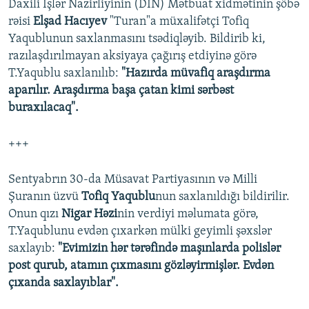
Daxili İşlər Nazirliyinin (DİN) Mətbuat xidmətinin şöbə
720p
1080p
rəisi
Elşad Hacıyev
"Turan"a müxalifətçi Tofiq
1080p
Yaqublunun saxlanmasını tsədiqləyib. Bildirib ki,
razılaşdırılmayan aksiyaya çağırış etdiyinə görə
T.Yaqublu saxlanılıb:
"Hazırda müvafiq araşdırma
aparılır. Araşdırma başa çatan kimi sərbəst
buraxılacaq".
+++
Sentyabrın 30-da Müsavat Partiyasının və Milli
Şuranın üzvü
Tofiq Yaqublu
nun saxlanıldığı bildirilir.
Onun qızı
Nigar Həzi
nin verdiyi məlumata görə,
T.Yaqublunu evdən çıxarkən mülki geyimli şəxslər
saxlayıb:
"Evimizin hər tərəfində maşınlarda polislər
post qurub, atamın çıxmasını gözləyirmişlər. Evdən
çıxanda saxlayıblar".