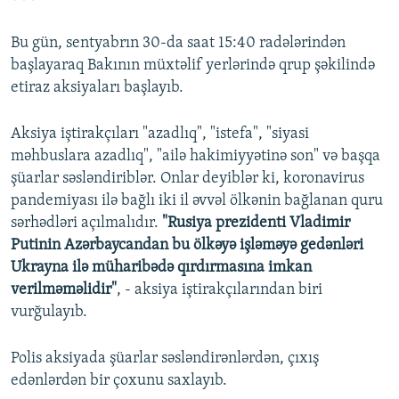
Bu gün, sentyabrın 30-da saat 15:40 radələrindən
başlayaraq Bakının müxtəlif yerlərində qrup şəkilində
etiraz aksiyaları başlayıb.
Aksiya iştirakçıları "azadlıq", "istefa", "siyasi
məhbuslara azadlıq", "ailə hakimiyyətinə son" və başqa
şüarlar səsləndiriblər. Onlar deyiblər ki, koronavirus
pandemiyası ilə bağlı iki il əvvəl ölkənin bağlanan quru
sərhədləri açılmalıdır.
"Rusiya prezidenti Vladimir
Putinin Azərbaycandan bu ölkəyə işləməyə gedənləri
Ukrayna ilə müharibədə qırdırmasına imkan
verilməməlidir"
, - aksiya iştirakçılarından biri
vurğulayıb.
Polis aksiyada şüarlar səsləndirənlərdən, çıxış
edənlərdən bir çoxunu saxlayıb.