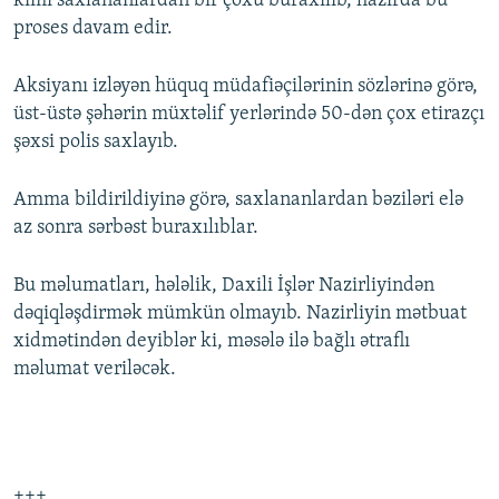
kimi saxlananlardan bir çoxu buraxılıb, hazırda bu
proses davam edir.
Aksiyanı izləyən hüquq müdafiəçilərinin sözlərinə görə,
üst-üstə şəhərin müxtəlif yerlərində 50-dən çox etirazçı
şəxsi polis saxlayıb.
Amma bildirildiyinə görə, saxlananlardan bəziləri elə
az sonra sərbəst buraxılıblar.
Bu məlumatları, hələlik, Daxili İşlər Nazirliyindən
dəqiqləşdirmək mümkün olmayıb. Nazirliyin mətbuat
xidmətindən deyiblər ki, məsələ ilə bağlı ətraflı
məlumat veriləcək.
+++