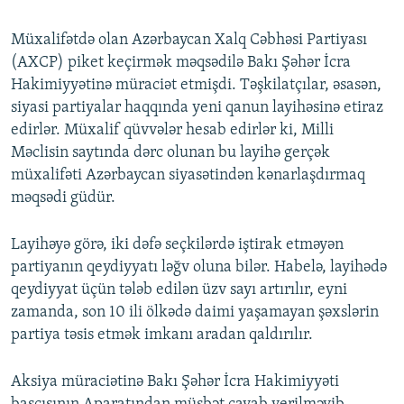
240p
Müxalifətdə olan Azərbaycan Xalq Cəbhəsi Partiyası
360p
(AXCP) piket keçirmək məqsədilə Bakı Şəhər İcra
Auto
240p
360p
480p
480p
Hakimiyyətinə müraciət etmişdi. Təşkilatçılar, əsasən,
720p
siyasi partiyalar haqqında yeni qanun layihəsinə etiraz
720p
1080p
edirlər. Müxalif qüvvələr hesab edirlər ki, Milli
1080p
Məclisin saytında dərc olunan bu layihə gerçək
müxalifəti Azərbaycan siyasətindən kənarlaşdırmaq
məqsədi güdür.
Layihəyə görə, iki dəfə seçkilərdə iştirak etməyən
partiyanın qeydiyyatı ləğv oluna bilər. Habelə, layihədə
qeydiyyat üçün tələb edilən üzv sayı artırılır, eyni
zamanda, son 10 ili ölkədə daimi yaşamayan şəxslərin
partiya təsis etmək imkanı aradan qaldırılır.
Aksiya müraciətinə Bakı Şəhər İcra Hakimiyyəti