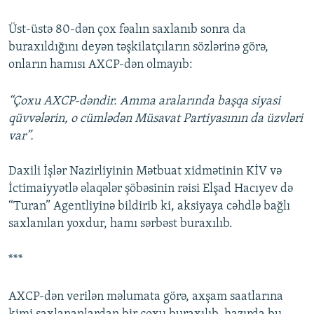
Üst-üstə 80-dən çox fəalın saxlanıb sonra da
buraxıldığını deyən təşkilatçıların sözlərinə görə,
onların hamısı AXCP-dən olmayıb:
“Çoxu AXCP-dəndir. Amma aralarında başqa siyasi
qüvvələrin, o cümlədən Müsavat Partiyasının da üzvləri
var”.
Daxili İşlər Nazirliyinin Mətbuat xidmətinin KİV və
İctimaiyyətlə əlaqələr şöbəsinin rəisi Elşad Hacıyev də
“Turan” Agentliyinə bildirib ki, aksiyaya cəhdlə bağlı
saxlanılan yoxdur, hamı sərbəst buraxılıb.
***
AXCP-dən verilən məlumata görə, axşam saatlarına