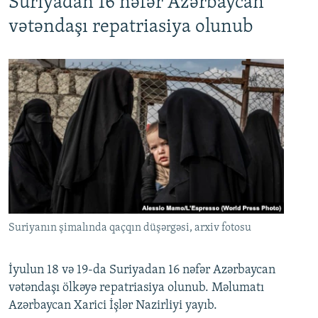
Suriyadan 16 nəfər Azərbaycan
720p
1080p
vətəndaşı repatriasiya olunub
Suriyanın şimalında qaçqın düşərgəsi, arxiv fotosu
İyulun 18 və 19-da Suriyadan 16 nəfər Azərbaycan
vətəndaşı ölkəyə repatriasiya olunub. Məlumatı
Azərbaycan Xarici İşlər Nazirliyi yayıb.