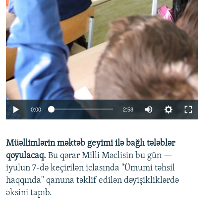
Auto
0:00
2:58
240p
Müəllimlərin məktəb geyimi ilə bağlı tələblər
360p
qoyulacaq.
Bu qərar Milli Məclisin bu gün —
480p
iyulun 7-də keçirilən iclasında "Ümumi təhsil
720p
haqqında" qanuna təklif edilən dəyişikliklərdə
əksini tapıb.
1080p