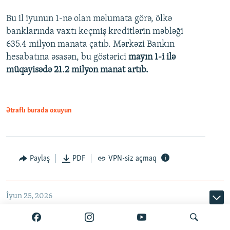
Bu il iyunun 1-nə olan məlumata görə, ölkə
360p
banklarında vaxtı keçmiş kreditlərin məbləği
480p
635.4 milyon manata çatıb. Mərkəzi Bankın
720p
hesabatına əsasən, bu göstərici
mayın 1-i ilə
müqayisədə 21.2 milyon manat artıb.
1080p
Ətraflı burada oxuyun
Auto
240p
360p
480p
Paylaş
PDF
VPN-siz açmaq
720p
1080p
İyun 25, 2026
ABB kartlardakı texniki