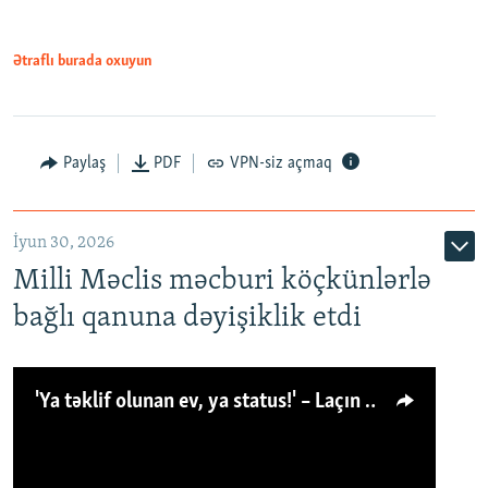
Ətraflı burada oxuyun
Paylaş
PDF
VPN-siz açmaq
İyun 30, 2026
Milli Məclis məcburi köçkünlərlə
bağlı qanuna dəyişiklik etdi
'Ya təklif olunan ev, ya status!' – Laçın köçkünü: 'Laçından başqa heç hara!'