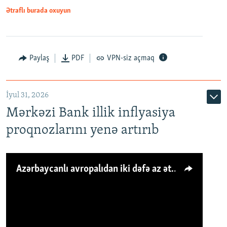
Ətraflı burada oxuyun
Paylaş
PDF
VPN-siz açmaq
İyul 31, 2026
Mərkəzi Bank illik inflyasiya
proqnozlarını yenə artırıb
Azərbaycanlı avropalıdan iki dəfə az ət yeyir, amma... 'Qiymət artımı qaçılmazdır'