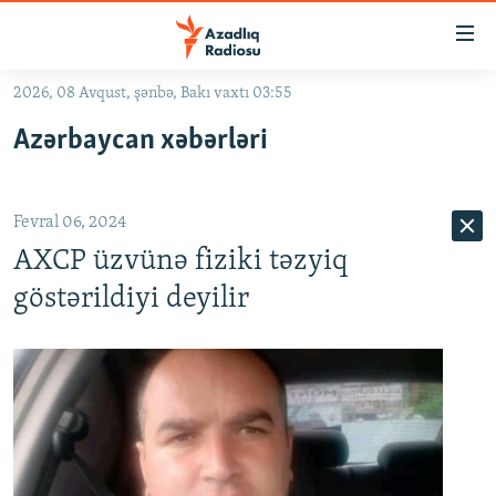
Keçid
linkləri
Əsas
2026, 08 Avqust, şənbə, Bakı vaxtı 03:55
məzmuna
GÜNDƏM
Azərbaycan xəbərləri
qayıt
#İZAHLA
Əsas
KORRUPSIOMETR
naviqasiyaya
Fevral 06, 2024
qayıt
#ƏSLINDƏ
Axtarışa
AXCP üzvünə fiziki təzyiq
FƏRQƏ BAX
keç
göstərildiyi deyilir
QANUNI DOĞRU
ARAŞDIRMA
MULTIMEDIA
RADIO ARXIV
VIDEO
HAQQIMIZDA
FOTOQALEREYA
OXU ZALI