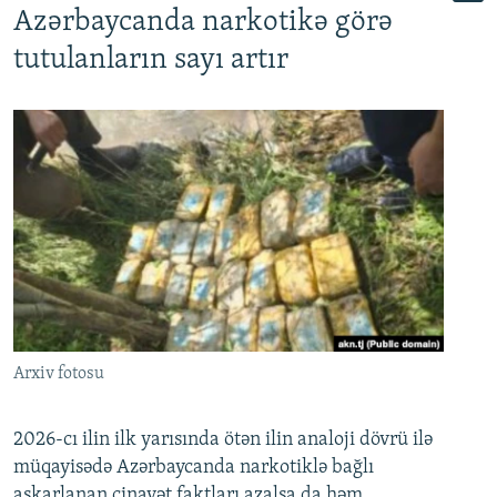
Azərbaycanda narkotikə görə
tutulanların sayı artır
Arxiv fotosu
2026-cı ilin ilk yarısında ötən ilin analoji dövrü ilə
müqayisədə Azərbaycanda narkotiklə bağlı
aşkarlanan cinayət faktları azalsa da həm