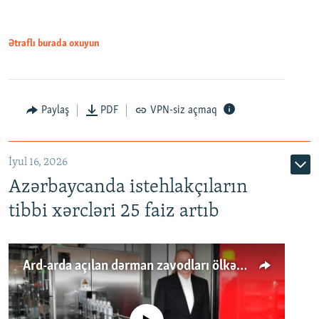
Ətraflı burada oxuyun
Paylaş
PDF
VPN-siz açmaq
İyul 16, 2026
Azərbaycanda istehlakçıların
tibbi xərcləri 25 faiz artıb
Ard-arda açılan dərman zavodları ölkənin tələbatını ödəyirmi?