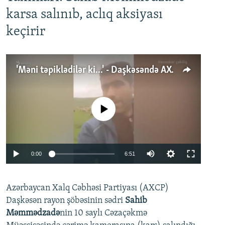
karsa salınıb, aclıq aksiyası
keçirir
'Məni təpiklədilər ki...' - Daşkəsəndə AXCP fəalının yaxınları onun həbsinə etiraz edirlər
No media source currently available
Auto
0:00
6:51
240p
Azərbaycan Xalq Cəbhəsi Partiyası (AXCP)
360p
Daşkəsən rayon şöbəsinin sədri
Sahib
480p
Auto
240p
360p
480p
Məmmədzadə
nin 10 saylı Cəzaçəkmə
720p