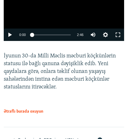
Auto
0:00
2:46
240p
İyunun 30-da Milli Məclis məcburi köçkünlərin
360p
statusu ilə bağlı qanuna dəyişiklik edib. Yeni
480p
qaydalara görə, onlara təklif olunan yaşayış
720p
sahələrindən imtina edən məcburi köçkünlər
statuslarını itirəcəklər.
1080p
Ətraflı burada oxuyun