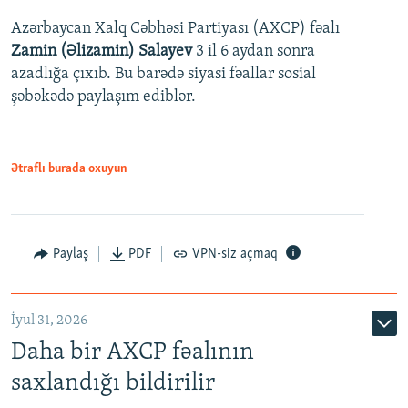
Azərbaycan Xalq Cəbhəsi Partiyası (AXCP) fəalı
Zamin (Əlizamin) Salayev
3 il 6 aydan sonra
azadlığa çıxıb. Bu barədə siyasi fəallar sosial
şəbəkədə paylaşım ediblər.
Ətraflı burada oxuyun
Paylaş
PDF
VPN-siz açmaq
İyul 31, 2026
Daha bir AXCP fəalının
saxlandığı bildirilir