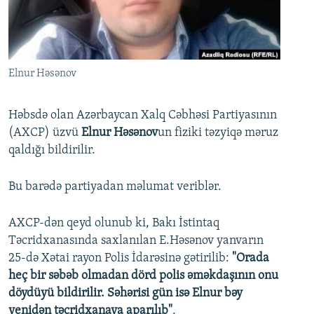
İNFOQRAFIKA
AZƏRBAYCAN ƏDƏBIYYATI KITABXANASI
MISSIYAMIZ
BIZI IZLƏ
KARIKATURA
İSLAM VƏ DEMOKRATIYA
PEŞƏ ETIKASI VƏ JURNALISTIKA STANDARTLARIMIZ
İZ - MƏDƏNIYYƏT PROQRAMI
MATERIALLARIMIZDAN ISTIFADƏ
Elnur Həsənov
AZADLIQRADIOSU MOBIL TELEFONUNUZDA
RFE/RL-in bütün saytları
BIZIMLƏ ƏLAQƏ
Həbsdə olan Azərbaycan Xalq Cəbhəsi Partiyasının
(AXCP) üzvü
Elnur Həsənov
un fiziki təzyiqə məruz
XƏBƏR BÜLLETENLƏRIMIZ
qaldığı bildirilir.
Bu barədə partiyadan məlumat veriblər.
AXCP-dən qeyd olunub ki, Bakı İstintaq
Təcridxanasında saxlanılan E.Həsənov yanvarın
25-də Xətai rayon Polis İdarəsinə gətirilib:
"Orada
heç bir səbəb olmadan dörd polis əməkdaşının onu
döydüyü bildirilir. Səhərisi gün isə Elnur bəy
yenidən təcridxanaya aparılıb"
.