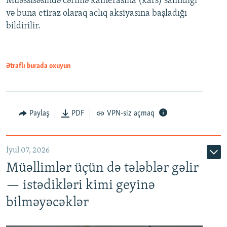
Müəssisəsində cərimə kamerasına (kars) salındığı
720p
1080p
və buna etiraz olaraq aclıq aksiyasına başladığı
1080p
bildirilir.
Ətraflı burada oxuyun
Paylaş
PDF
VPN-siz açmaq
İyul 07, 2026
Müəllimlər üçün də tələblər gəlir
— istədikləri kimi geyinə
bilməyəcəklər