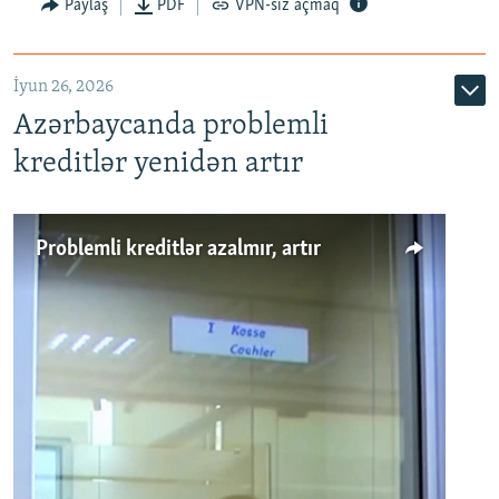
Auto
240p
360p
480p
Paylaş
PDF
VPN-siz açmaq
720p
1080p
İyun 26, 2026
Azərbaycanda problemli
kreditlər yenidən artır
Problemli kreditlər azalmır, artır