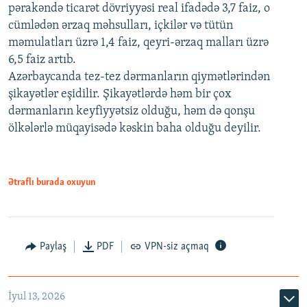
pərakəndə ticarət dövriyyəsi real ifadədə 3,7 faiz, o
cümlədən ərzaq məhsulları, içkilər və tütün
məmulatları üzrə 1,4 faiz, qeyri-ərzaq malları üzrə
6,5 faiz artıb.
Azərbaycanda tez-tez dərmanların qiymətlərindən
şikayətlər eşidilir. Şikayətlərdə həm bir çox
dərmanların keyfiyyətsiz olduğu, həm də qonşu
ölkələrlə müqayisədə kəskin baha olduğu deyilir.
Ətraflı burada oxuyun
Paylaş
PDF
VPN-siz açmaq
İyul 13, 2026