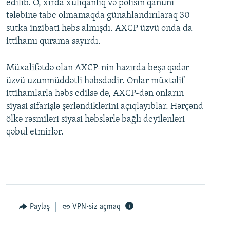
edilib. O, xırda xuliqanlıq və polisin qanuni
tələbinə tabe olmamaqda günahlandırılaraq 30
sutka inzibati həbs almışdı. AXCP üzvü onda da
ittihamı qurama sayırdı.
Müxalifətdə olan AXCP-nin hazırda beşə qədər
üzvü uzunmüddətli həbsdədir. Onlar müxtəlif
ittihamlarla həbs edilsə də, AXCP-dən onların
siyasi sifarişlə şərləndiklərini açıqlayıblar. Hərçənd
ölkə rəsmiləri siyasi həbslərlə bağlı deyilənləri
qəbul etmirlər.
Paylaş
VPN-siz açmaq