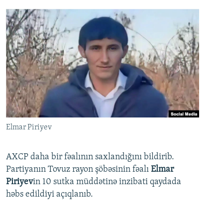
Elmar Piriyev
AXCP daha bir fəalının saxlandığını bildirib.
Partiyanın Tovuz rayon şöbəsinin fəalı
Elmar
Piriyev
in 10 sutka müddətinə inzibati qaydada
həbs edildiyi açıqlanıb.