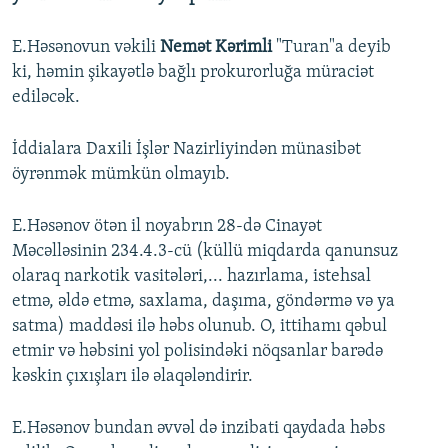
E.Həsənovun vəkili
Nemət Kərimli
"Turan"a deyib
ki, həmin şikayətlə bağlı prokurorluğa müraciət
ediləcək.
İddialara Daxili İşlər Nazirliyindən münasibət
öyrənmək mümkün olmayıb.
E.Həsənov ötən il noyabrın 28-də Cinayət
Məcəlləsinin 234.4.3-cü (küllü miqdarda qanunsuz
olaraq narkotik vasitələri,... hazırlama, istehsal
etmə, əldə etmə, saxlama, daşıma, göndərmə və ya
satma) maddəsi ilə həbs olunub. O, ittihamı qəbul
etmir və həbsini yol polisindəki nöqsanlar barədə
kəskin çıxışları ilə əlaqələndirir.
E.Həsənov bundan əvvəl də inzibati qaydada həbs