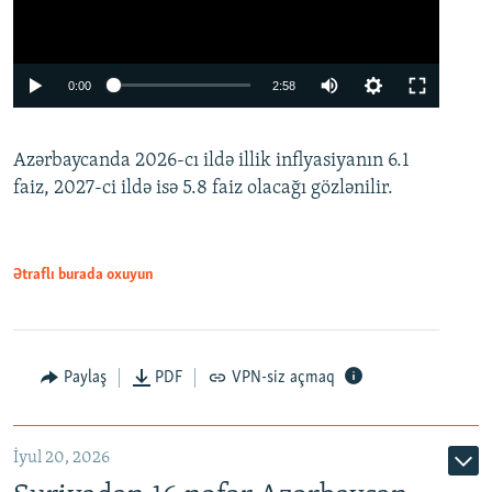
Auto
0:00
2:58
240p
Azərbaycanda 2026-cı ildə illik inflyasiyanın 6.1
360p
faiz, 2027-ci ildə isə 5.8 faiz olacağı gözlənilir.
480p
720p
1080p
Ətraflı burada oxuyun
Paylaş
PDF
VPN-siz açmaq
İyul 20, 2026
Auto
240p
360p
480p