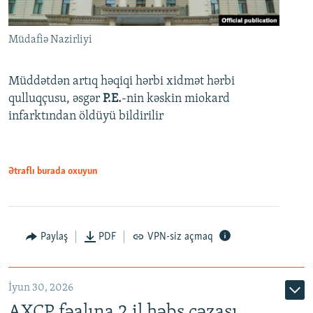
Müdafiə Nazirliyi
Müddətdən artıq həqiqi hərbi xidmət hərbi
qulluqçusu, əsgər
P.E.
-nin kəskin miokard
infarktından öldüyü bildirilir
Ətraflı burada oxuyun
Paylaş
PDF
VPN-siz açmaq
İyun 30, 2026
AXCP fəalına 2 il həbs cəzası