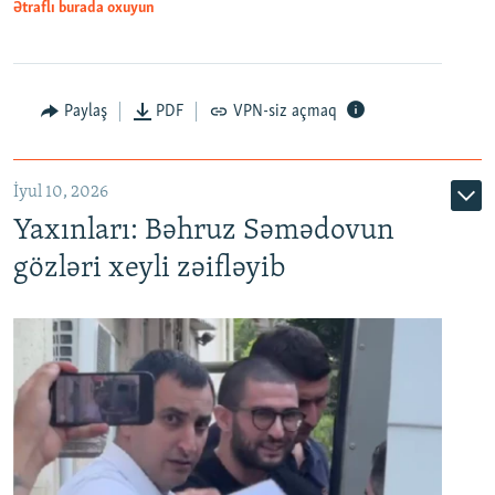
Ətraflı burada oxuyun
Paylaş
PDF
VPN-siz açmaq
İyul 10, 2026
Yaxınları: Bəhruz Səmədovun
gözləri xeyli zəifləyib