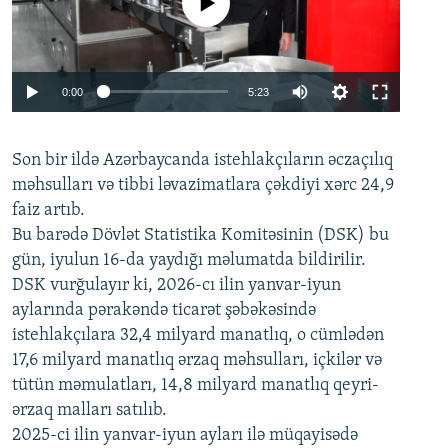
No media source currently available
Auto
0:00
5:23
240p
Son bir ildə Azərbaycanda istehlakçıların
360p
əczaçılıq
məhsulları və tibbi ləvazimatlara çəkdiyi xərc 24,9
480p
Auto
240p
360p
480p
faiz artıb.
720p
Bu barədə Dövlət Statistika Komitəsinin (DSK) bu
720p
1080p
gün, iyulun 16-da yaydığı məlumatda bildirilir.
1080p
DSK vurğulayır ki, 2026-cı ilin yanvar-iyun
aylarında pərakəndə ticarət şəbəkəsində
istehlakçılara 32,4 milyard manatlıq, o cümlədən
17,6 milyard manatlıq ərzaq məhsulları, içkilər və
tütün məmulatları, 14,8 milyard manatlıq qeyri-
ərzaq malları satılıb.
2025-ci ilin yanvar-iyun ayları ilə müqayisədə