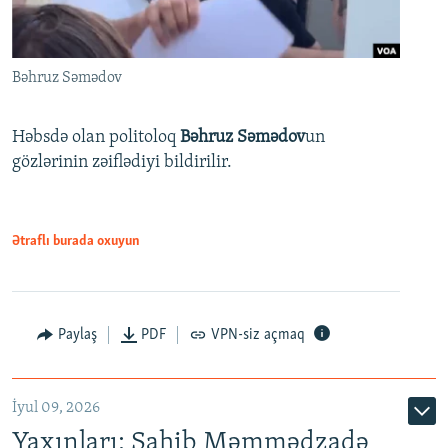
Bəhruz Səmədov
Həbsdə olan politoloq
Bəhruz Səmədov
un
gözlərinin zəiflədiyi bildirilir.
Ətraflı burada oxuyun
Paylaş
PDF
VPN-siz açmaq
İyul 09, 2026
Yaxınları: Sahib Məmmədzadə