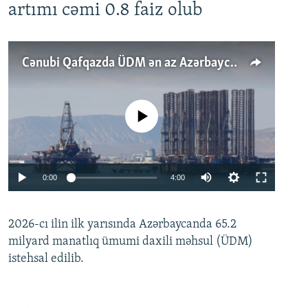
artımı cəmi 0.8 faiz olub
Cənubi Qafqazda ÜDM ən az Azərbaycanda artır: Qonşuları niyə Bakını qabaqlaya bilir?
No media source currently available
Auto
0:00
4:00
240p
2026-cı ilin ilk yarısında Azərbaycanda 65.2
360p
milyard manatlıq ümumi daxili məhsul (ÜDM)
480p
Auto
240p
360p
480p
istehsal edilib.
720p
720p
1080p
1080p