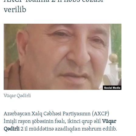
verilib
Vüqar Qədirli
Azərbaycan Xalq Cəbhəsi Partiyasının (AXCP)
İmişli rayon şöbəsinin fəalı, ikinci qrup əlil
Vüqar
Qədirli
2 il müddətinə azadlıqdan məhrum edilib.