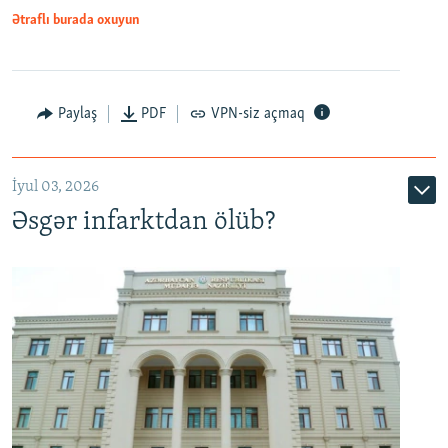
Ətraflı burada oxuyun
Auto
240p
360p
480p
Paylaş
PDF
VPN-siz açmaq
720p
1080p
İyul 03, 2026
Əsgər infarktdan ölüb?