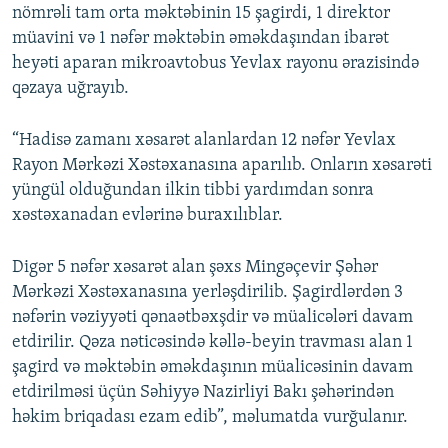
nömrəli tam orta məktəbinin 15 şagirdi, 1 direktor
müavini və 1 nəfər məktəbin əməkdaşından ibarət
heyəti aparan mikroavtobus Yevlax rayonu ərazisində
qəzaya uğrayıb.
“Hadisə zamanı xəsarət alanlardan 12 nəfər Yevlax
Rayon Mərkəzi Xəstəxanasına aparılıb. Onların xəsarəti
yüngül olduğundan ilkin tibbi yardımdan sonra
xəstəxanadan evlərinə buraxılıblar.
Digər 5 nəfər xəsarət alan şəxs Mingəçevir Şəhər
Mərkəzi Xəstəxanasına yerləşdirilib. Şagirdlərdən 3
nəfərin vəziyyəti qənaətbəxşdir və müalicələri davam
etdirilir. Qəza nəticəsində kəllə-beyin travması alan 1
şagird və məktəbin əməkdaşının müalicəsinin davam
etdirilməsi üçün Səhiyyə Nazirliyi Bakı şəhərindən
həkim briqadası ezam edib”, məlumatda vurğulanır.