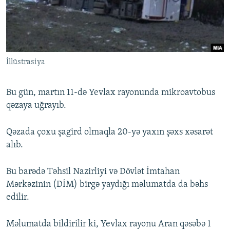
İNFOQRAFIKA
AZƏRBAYCAN ƏDƏBIYYATI KITABXANASI
MISSIYAMIZ
BIZI IZLƏ
KARIKATURA
İSLAM VƏ DEMOKRATIYA
PEŞƏ ETIKASI VƏ JURNALISTIKA STANDARTLARIMIZ
İZ - MƏDƏNIYYƏT PROQRAMI
MATERIALLARIMIZDAN ISTIFADƏ
İllüstrasiya
AZADLIQRADIOSU MOBIL TELEFONUNUZDA
RFE/RL-in bütün saytları
BIZIMLƏ ƏLAQƏ
Bu gün, martın 11-də Yevlax rayonunda mikroavtobus
XƏBƏR BÜLLETENLƏRIMIZ
qəzaya uğrayıb.
Qəzada çoxu şagird olmaqla 20-yə yaxın şəxs xəsarət
alıb.
Bu barədə Təhsil Nazirliyi və Dövlət İmtahan
Mərkəzinin (DİM) birgə yaydığı məlumatda da bəhs
edilir.
Məlumatda bildirilir ki, Yevlax rayonu Aran qəsəbə 1