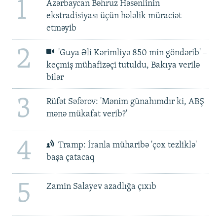
1
Azərbaycan Bəhruz Həsənlinin
ekstradisiyası üçün hələlik müraciət
etməyib
2
'Guya Əli Kərimliyə 850 min göndərib' –
keçmiş mühafizəçi tutuldu, Bakıya verilə
bilər
3
Rüfət Səfərov: 'Mənim günahımdır ki, ABŞ
mənə mükafat verib?'
4
Tramp: İranla müharibə 'çox tezliklə'
başa çatacaq
5
Zamin Salayev azadlığa çıxıb