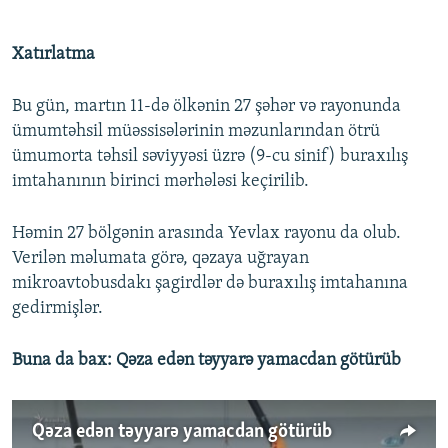
Xatırlatma
Bu gün, martın 11-də ölkənin 27 şəhər və rayonunda
ümumtəhsil müəssisələrinin məzunlarından ötrü
ümumorta təhsil səviyyəsi üzrə (9-cu sinif) buraxılış
imtahanının birinci mərhələsi keçirilib.
Həmin 27 bölgənin arasında Yevlax rayonu da olub.
Verilən məlumata görə, qəzaya uğrayan
mikroavtobusdakı şagirdlər də buraxılış imtahanına
gedirmişlər.
Buna da bax: Qəza edən təyyarə yamacdan götürüb
Qəza edən təyyarə yamacdan götürüb