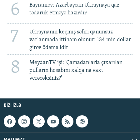
6
Bayramov: Azərbaycan Ukraynaya qaz
tədarük etməyə hazırdır
7
Ukraynanın keçmiş səfiri qanunsuz
varlanmada ittiham olunur: 134 min dollar
girov ödəməlidir
8
MeydanTV işi: 'Çamadanlarla çıxarılan
pulların hesabını xalqa nə vaxt
verəcəksiniz?'
BIZI IZLƏ
MƏLUMAT