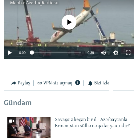
Mənbə:
AzadlıqRadiosu
No media source currently available
0:00
0:39
Paylaş
VPN-siz açmaq
Bizi izlə
Gündəm
Savaşsız keçən bir il - Azərbaycanla
Ermənistan sülhə nə qədər yaxındır?