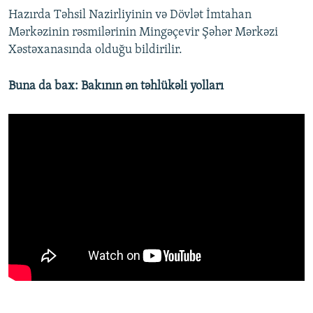
Hazırda Təhsil Nazirliyinin və Dövlət İmtahan
Mərkəzinin rəsmilərinin Mingəçevir Şəhər Mərkəzi
Xəstəxanasında olduğu bildirilir.
Buna da bax: Bakının ən təhlükəli yolları