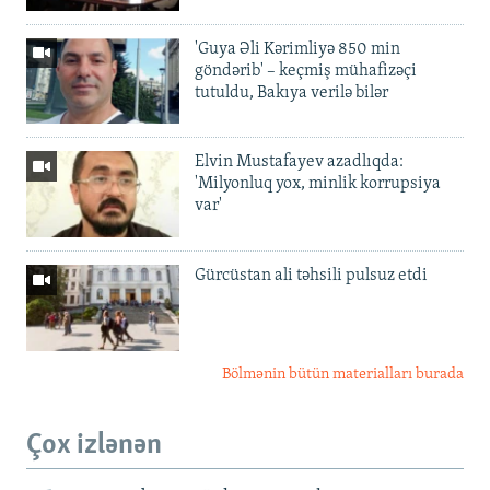
'Guya Əli Kərimliyə 850 min
göndərib' – keçmiş mühafizəçi
tutuldu, Bakıya verilə bilər
Elvin Mustafayev azadlıqda:
'Milyonluq yox, minlik korrupsiya
var'
Gürcüstan ali təhsili pulsuz etdi
Bölmənin bütün materialları burada
Çox izlənən