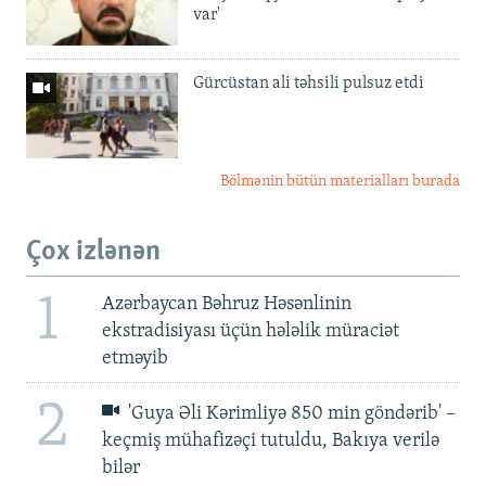
var'
Gürcüstan ali təhsili pulsuz etdi
Bölmənin bütün materialları burada
Çox izlənən
1
Azərbaycan Bəhruz Həsənlinin
ekstradisiyası üçün hələlik müraciət
etməyib
2
'Guya Əli Kərimliyə 850 min göndərib' –
keçmiş mühafizəçi tutuldu, Bakıya verilə
bilər