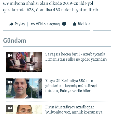
6.9 milyona əhalisi olan ölkədə 2019-cu ildə yol
qəzalarında 628, ötən ilsə 463 nəfər həyatını itirib.
Paylaş
VPN-siz açmaq
Bizi izlə
Gündəm
Savaşsız keçən bir il - Azərbaycanla
Ermənistan sülhə nə qədər yaxındır?
'Guya Əli Kərimliyə 850 min
göndərib' – keçmiş mühafizəçi
tutuldu, Bakıya verilə bilər
Elvin Mustafayev azadlıqda:
'Milyonluq yox, minlik korrupsiya