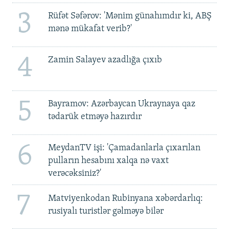
3
Rüfət Səfərov: 'Mənim günahımdır ki, ABŞ
mənə mükafat verib?'
4
Zamin Salayev azadlığa çıxıb
5
Bayramov: Azərbaycan Ukraynaya qaz
tədarük etməyə hazırdır
6
MeydanTV işi: 'Çamadanlarla çıxarılan
pulların hesabını xalqa nə vaxt
verəcəksiniz?'
7
Matviyenkodan Rubinyana xəbərdarlıq:
rusiyalı turistlər gəlməyə bilər