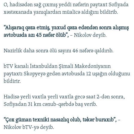
O, hadisədən sağ çıxmış yeddi nəfərin paytaxt Sofiyada
xəstəxanada yanıqlardan müalicə aldığını bildirib.
“Alışaraq qəza etmiş, yaxud qəza edəndən sonra alışmış
avtobusda azı 45 nəfər ölüb”,
– Nikolov deyib.
Nazirlik daha sonra ölü sayını 46 nəfərə qaldırıb.
bTV kanalı İstanbuldan Şimali Makedoniyanın
paytaxtı Skopyeyə gedən avtobusda 12 uşağın olduğunu
bildirir.
Hadisə yerli vaxtla yerli vaxtla gecə saat 2-dən sonra,
Sofiyadan 31 km cənub-qərbdə baş verib.
“Çox güman texniki nasazlıq olub, təkər buraxıb”,
–
Nikolov bTV-yə deyib.