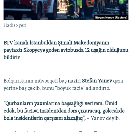
İNFOQRAFIKA
AZƏRBAYCAN ƏDƏBIYYATI KITABXANASI
MISSIYAMIZ
BIZI IZLƏ
KARIKATURA
İSLAM VƏ DEMOKRATIYA
PEŞƏ ETIKASI VƏ JURNALISTIKA STANDARTLARIMIZ
Hadisə yeri
İZ - MƏDƏNIYYƏT PROQRAMI
MATERIALLARIMIZDAN ISTIFADƏ
AZADLIQRADIOSU MOBIL TELEFONUNUZDA
RFE/RL-in bütün saytları
BTV kanalı İstanbuldan Şimali Makedoniyanın
BIZIMLƏ ƏLAQƏ
paytaxtı Skopyeyə gedən avtobusda 12 uşağın olduğunu
bildirir
XƏBƏR BÜLLETENLƏRIMIZ
Bolqarıstanın müvəqqəti baş naziri
Stefan Yanev
qəza
yerinə baş çəkib, bunu “böyük faciə” adlandırıb.
“Qurbanların yaxınlarına başsağlığı verirəm. Ümid
edək, bu faciəvi insidentdən dərs çıxaracaq, gələcəkdə
belə insidentlərin qarşısını alacağıq”,
– Yanev deyib.