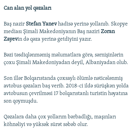
Can alan yol qəzaları
Baş nazir
Stefan Yanev
hadisə yerinə yollanıb. Skopye
mediası Şimali Makedoniyanın Baş naziri
Zoran
Zayev
in də qəza yerinə getdiyini yazır.
Bəzi təsdiqlənməmiş məlumatlara görə, sərnişinlərin
çoxu Şimali Makedoniyadan deyil, Albaniyadan olub.
Son illər Bolqarıstanda çoxsaylı ölümlə nəticələnmiş
avtobus qəzaları baş verib. 2018-ci ildə sürüşkən yolda
avtobusun çevrilməsi 17 bolqarıstanlı turistin həyatına
son qoymuşdu.
Qəzalara daha çox yollarım bərbadlığı, maşınları
köhnəliyi və yüksək sürət səbəb olur.