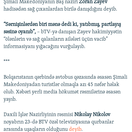
Şimali Makedoniyanın Baş naziri
Zoran Zayev
hadisədən sağ çıxanlardan birilə danışdığını deyib.
“Sərnişinlərdən biri mənə dedi ki, yatıbmış, partlayış
səsinə oyanıb”,
– bTV-yə danışan Zayev hakimiyyətin
“ölənlərin və sağ qalanların ailələri üçün vacib”
informasiyanı yığacağını vurğulayıb.
***
Bolqarıstanın qərbində avtobus qəzasında əsasən Şimali
Makedoniyadan turistlər olmaqla azı 45 nəfər həlak
olub. Xəbəri yerli media hökumət rəsmilərinə əsasən
yayıb.
Daxili İşlər Nazirliyinin rəsmisi
Nikolay Nikolov
noyabrın 23-də BTV özəl televiziyasına qurbanlar
arasında uşaqların olduğunu
deyib
.