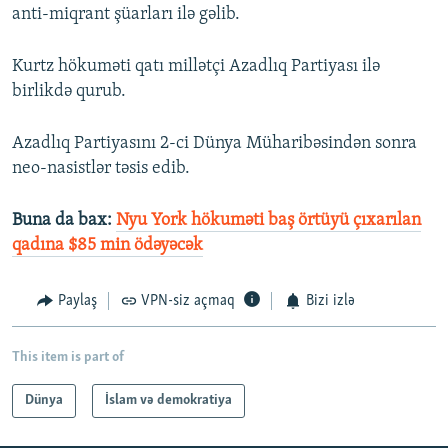
anti-miqrant şüarları ilə gəlib.
Kurtz hökuməti qatı millətçi Azadlıq Partiyası ilə
birlikdə qurub.
Azadlıq Partiyasını 2-ci Dünya Müharibəsindən sonra
neo-nasistlər təsis edib.
Buna da bax:
Nyu York hökuməti baş örtüyü çıxarılan
qadına $85 min ödəyəcək
Paylaş
VPN-siz açmaq
Bizi izlə
This item is part of
Dünya
İslam və demokratiya