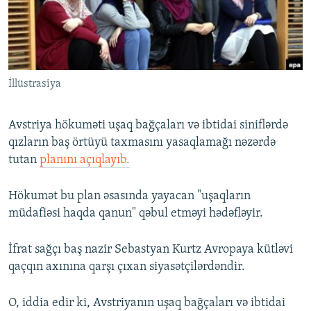
İNFOQRAFIKA
AZƏRBAYCAN ƏDƏBIYYATI KITABXANASI
MISSIYAMIZ
BIZI IZLƏ
KARIKATURA
İSLAM VƏ DEMOKRATIYA
PEŞƏ ETIKASI VƏ JURNALISTIKA STANDARTLARIMIZ
İZ - MƏDƏNIYYƏT PROQRAMI
MATERIALLARIMIZDAN ISTIFADƏ
İllüstrasiya
AZADLIQRADIOSU MOBIL TELEFONUNUZDA
RFE/RL-in bütün saytları
BIZIMLƏ ƏLAQƏ
Avstriya hökuməti uşaq bağçaları və ibtidai siniflərdə
XƏBƏR BÜLLETENLƏRIMIZ
qızların baş örtüyü taxmasını yasaqlamağı nəzərdə
tutan
planını açıqlayıb.
Hökumət bu plan əsasında yayacan "uşaqların
müdafiəsi haqda qanun" qəbul etməyi hədəfləyir.
İfrat sağçı baş nazir Sebastyan Kurtz Avropaya kütləvi
qaçqın axınına qarşı çıxan siyasətçilərdəndir.
O, iddia edir ki, Avstriyanın uşaq bağçaları və ibtidai