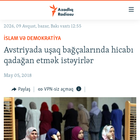
Keçid
linkləri
Əsas
2026, 09 Avqust, bazar, Bakı vaxtı 12:55
məzmuna
GÜNDƏM
İSLAM VƏ DEMOKRATIYA
qayıt
#İZAHLA
Əsas
Avstriyada uşaq bağçalarında hicabı
KORRUPSIOMETR
naviqasiyaya
qadağan etmək istəyirlər
qayıt
#ƏSLINDƏ
Axtarışa
May 05, 2018
FƏRQƏ BAX
keç
QANUNI DOĞRU
Paylaş
VPN-siz açmaq
ARAŞDIRMA
MULTIMEDIA
RADIO ARXIV
VIDEO
HAQQIMIZDA
FOTOQALEREYA
OXU ZALI