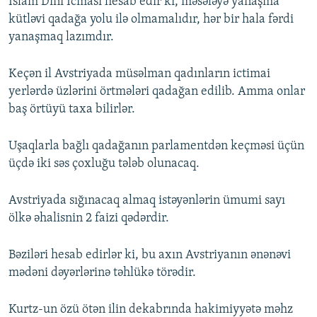
İslam Dini İcması hesab edir ki, məsələyə yanaşma
kütləvi qadağa yolu ilə olmamalıdır, hər bir hala fərdi
yanaşmaq lazımdır.
Keçən il Avstriyada müsəlman qadınların ictimai
yerlərdə üzlərini örtmələri qadağan edilib. Amma onlar
baş örtüyü taxa bilirlər.
Uşaqlarla bağlı qadağanın parlamentdən keçməsi üçün
üçdə iki səs çoxluğu tələb olunacaq.
Avstriyada sığınacaq almaq istəyənlərin ümumi sayı
ölkə əhalisnin 2 faizi qədərdir.
Bəziləri hesab edirlər ki, bu axın Avstriyanın ənənəvi
mədəni dəyərlərinə təhlükə törədir.
Kurtz-un özü ötən ilin dekabrında hakimiyyətə məhz