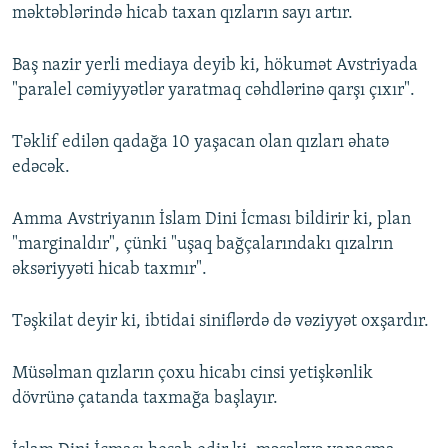
məktəblərində hicab taxan qızların sayı artır.
Baş nazir yerli mediaya deyib ki, hökumət Avstriyada
"paralel cəmiyyətlər yaratmaq cəhdlərinə qarşı çıxır".
Təklif edilən qadağa 10 yaşacan olan qızları əhatə
edəcək.
Amma Avstriyanın İslam Dini İcması bildirir ki, plan
"marginaldır", çünki "uşaq bağçalarındakı qızalrın
əksəriyyəti hicab taxmır".
Təşkilat deyir ki, ibtidai siniflərdə də vəziyyət oxşardır.
Müsəlman qızların çoxu hicabı cinsi yetişkənlik
dövrünə çatanda taxmağa başlayır.