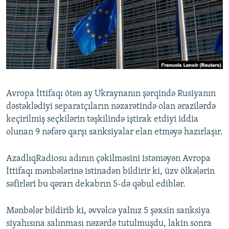
İNFOQRAFIKA
AZƏRBAYCAN ƏDƏBIYYATI KITABXANASI
MISSIYAMIZ
BIZI IZLƏ
KARIKATURA
İSLAM VƏ DEMOKRATIYA
PEŞƏ ETIKASI VƏ JURNALISTIKA STANDARTLARIMIZ
İZ - MƏDƏNIYYƏT PROQRAMI
MATERIALLARIMIZDAN ISTIFADƏ
AZADLIQRADIOSU MOBIL TELEFONUNUZDA
RFE/RL-in bütün saytları
BIZIMLƏ ƏLAQƏ
Avropa İttifaqı ötən ay Ukraynanın şərqində Rusiyanın
XƏBƏR BÜLLETENLƏRIMIZ
dəstəklədiyi separatçıların nəzarətində olan ərazilərdə
keçirilmiş seçkilərin təşkilində iştirak etdiyi iddia
olunan 9 nəfərə qarşı sanksiyalar elan etməyə hazırlaşır.
AzadlıqRadiosu adının çəkilməsini istəməyən Avropa
İttifaqı mənbələrinə istinadən bildirir ki, üzv ölkələrin
səfirləri bu qərarı dekabrın 5-də qəbul ediblər.
Mənbələr bildirib ki, əvvəlcə yalnız 5 şəxsin sanksiya
siyahısına salınması nəzərdə tutulmuşdu, lakin sonra