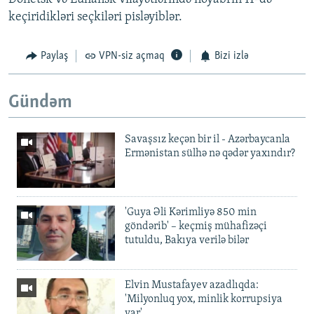
keçiridikləri seçkiləri pisləyiblər.
Paylaş
VPN-siz açmaq
Bizi izlə
Gündəm
Savaşsız keçən bir il - Azərbaycanla
Ermənistan sülhə nə qədər yaxındır?
'Guya Əli Kərimliyə 850 min
göndərib' – keçmiş mühafizəçi
tutuldu, Bakıya verilə bilər
Elvin Mustafayev azadlıqda:
'Milyonluq yox, minlik korrupsiya
var'