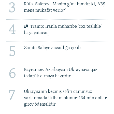
3
Rüfət Səfərov: 'Mənim günahımdır ki, ABŞ
mənə mükafat verib?'
4
Tramp: İranla müharibə 'çox tezliklə'
başa çatacaq
5
Zamin Salayev azadlığa çıxıb
6
Bayramov: Azərbaycan Ukraynaya qaz
tədarük etməyə hazırdır
7
Ukraynanın keçmiş səfiri qanunsuz
varlanmada ittiham olunur: 134 min dollar
girov ödəməlidir