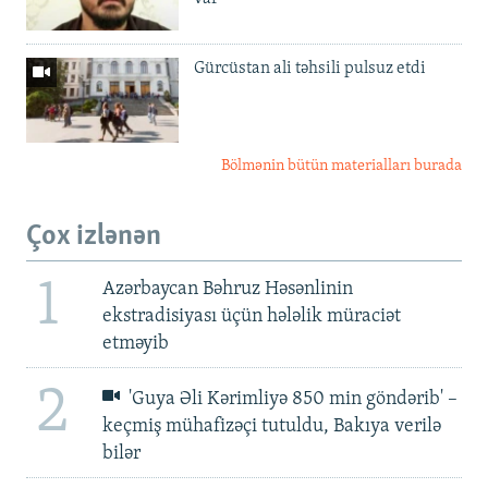
Gürcüstan ali təhsili pulsuz etdi
Bölmənin bütün materialları burada
Çox izlənən
1
Azərbaycan Bəhruz Həsənlinin
ekstradisiyası üçün hələlik müraciət
etməyib
2
'Guya Əli Kərimliyə 850 min göndərib' –
keçmiş mühafizəçi tutuldu, Bakıya verilə
bilər