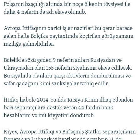
Polşanın başçılığı altında bir neçə ölkənin tövsiyəsi ilə
daha 4 nəfərin də adı əlavə olunub.
Avropa İttifaqının xarici işlər nazirləri bu qərar barədə
gələn həftə Belçika paytaxtında keçirilən görüş zamanı
razılığa gəlməlidirlər.
Beləliklə sözü gedən 9 nəfərin adları Rusiyadan və
Ukraynadan olan 155 nəfərin siyahısına əlavə ediləcək.
Bu siyahıda olanlara qarşı aktivlərin dondurulması və
səfər qadağanı kimi sanksiyalar tətbiq edilir.
İttifaq habelə 2014-cü ildə Rusiya Krımı ilhaq edəndən
bəri separatçılara dəstək verən 44 fərdin bank
hesablarını və mülkiyyətini dondurub.
Kiyev, Avropa İttifaqı və Birləşmiş Ştatlar separatçıların
Donetsk və Luhansk vilayətlərində noyabrın 11-də