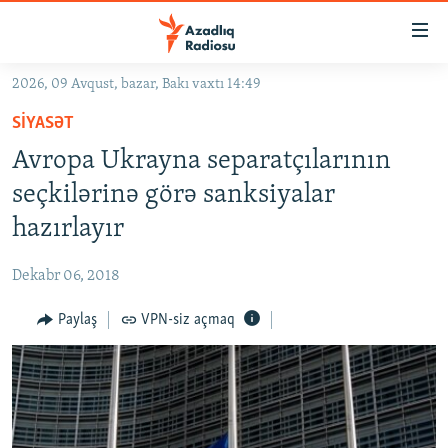
Keçid
linkləri
Əsas
2026, 09 Avqust, bazar, Bakı vaxtı 14:49
məzmuna
GÜNDƏM
SIYASƏT
qayıt
#İZAHLA
Əsas
Avropa Ukrayna separatçılarının
KORRUPSIOMETR
naviqasiyaya
seçkilərinə görə sanksiyalar
qayıt
#ƏSLINDƏ
hazırlayır
Axtarışa
FƏRQƏ BAX
keç
Dekabr 06, 2018
QANUNI DOĞRU
Paylaş
VPN-siz açmaq
ARAŞDIRMA
MULTIMEDIA
RADIO ARXIV
VIDEO
HAQQIMIZDA
FOTOQALEREYA
OXU ZALI