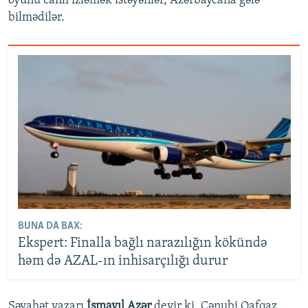
oyunu canlı izləmək istəyənlər, Azərbaycana gələ
bilmədilər.
BUNA DA BAX:
Ekspert: Finalla bağlı narazılığın kökündə
həm də AZAL-ın inhisarçılığı durur
Səyahət yazarı
İsmayıl Azər
deyir ki, Cənubi Qafqaz