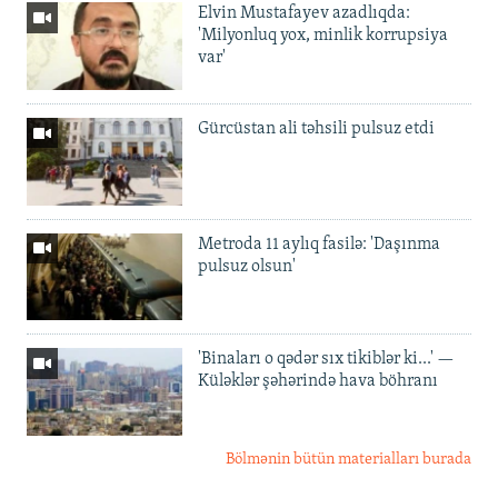
Elvin Mustafayev azadlıqda:
'Milyonluq yox, minlik korrupsiya
var'
Gürcüstan ali təhsili pulsuz etdi
Metroda 11 aylıq fasilə: 'Daşınma
pulsuz olsun'
'Binaları o qədər sıx tikiblər ki...' —
Küləklər şəhərində hava böhranı
Bölmənin bütün materialları burada