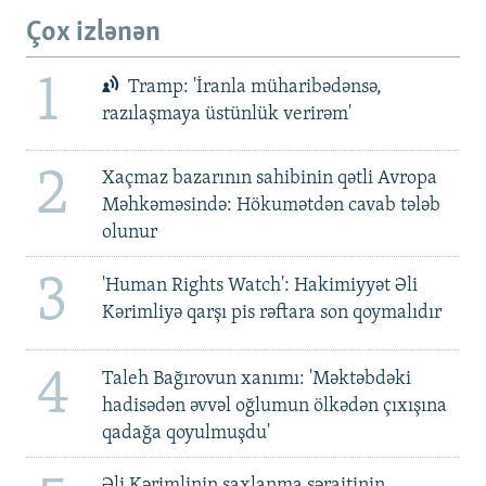
Çox izlənən
1
Tramp: 'İranla müharibədənsə,
razılaşmaya üstünlük verirəm'
2
Xaçmaz bazarının sahibinin qətli Avropa
Məhkəməsində: Hökumətdən cavab tələb
olunur
3
'Human Rights Watch': Hakimiyyət Əli
Kərimliyə qarşı pis rəftara son qoymalıdır
4
Taleh Bağırovun xanımı: 'Məktəbdəki
hadisədən əvvəl oğlumun ölkədən çıxışına
qadağa qoyulmuşdu'
Əli Kərimlinin saxlanma şəraitinin