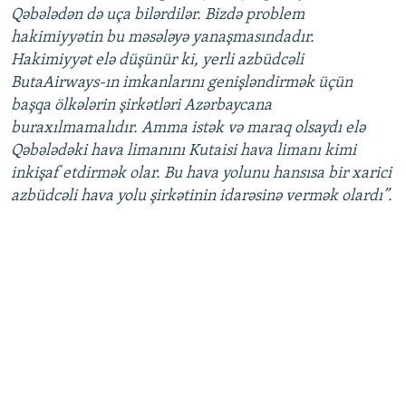
Qəbələdən də uça bilərdilər. Bizdə problem
hakimiyyətin bu məsələyə yanaşmasındadır.
Hakimiyyət elə düşünür ki, yerli azbüdcəli
ButaAirways-ın imkanlarını genişləndirmək üçün
başqa ölkələrin şirkətləri Azərbaycana
buraxılmamalıdır. Amma istək və maraq olsaydı elə
Qəbələdəki hava limanını Kutaisi hava limanı kimi
inkişaf etdirmək olar. Bu hava yolunu hansısa bir xarici
azbüdcəli hava yolu şirkətinin idarəsinə vermək olardı”.