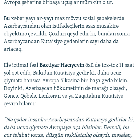
Avropa şəhərinə birbaşa uçuşlar mümkün olur.
Bu xəbər yayılar-yayılmaz mövzu sosial şəbəkələrdə
Azərbaycandan olan istifadəçilərin əsas müzakirə
obyektinə çevrildi. Çoxları qeyd edir ki, bundan sonra
Azərbaycandan Kutaisiyə gedənlərin sayı daha da
artacaq.
Elə ictimai fəal
Bəxtiyar Hacıyevin
özü də tez-tez 11 saat
yol qət edib, Bakıdan Kutaisiyə gedir ki, daha ucuz
qiymətə hansısa Avropa ölkəsinə bir-başa gedə bilsin.
Deyir ki, Azərbaycan hökumətinin də marağı olsaydı,
Gəncə, Qəbələ, Lənkəran və ya Zaqatalanı Kutaisiyə
çevirə bilərdi:
“Nə qədər insanlar Azərbaycandan Kutaisiyə gedirlər ki,
daha ucuz qiymətə Avropaya uça bilsinlər. Deməli, bu
cür təlabat varsa, düzgün təşkilatçılıq olsaydı, məsələn,