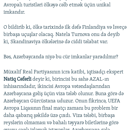
Avropalı turistləri ölkəyə cəlb etmək üçün unikal
imkandır.
O bildirib ki, ölkə tarixində ilk dəfə Finlandiya və İsveçə
birbaşa uçuşlar olacaq. Natela Turnova onu da deyib
ki, Skandinaviya ölkələrinə də ciddi təlabat var.
Bəs, Azərbaycanda niyə bu cür imkanlar yaradılmır?
Müxalif Real Partiyasının icra katibi, iqtisadçı ekspert
Natiq Cəfərli
deyir ki, birincisi bu sahə AZAL-ın
inhisarındadır, ikincisi Avropa vətəndaşlarından
Azərbaycana gəliş üçün viza tələb olunur. Buna görə də
Azərbaycan Gürcüstana uduzur. Onun fikrincə, UEFA
Avropa Liqasının final matçı zamanı bu problem bir
daha qabarıq şəkildə üzə çıxdı. Viza tələbi, birbaşa
reyslərin olmaması və bahalı təyyarə biletlərinə görə