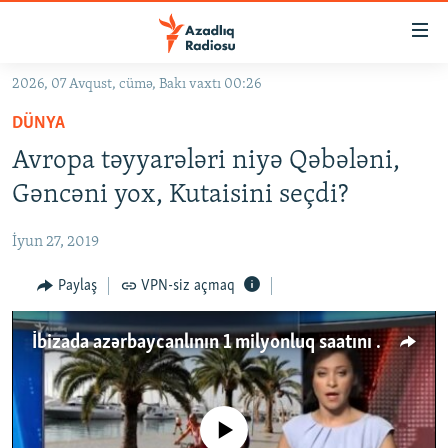
Keçid
linkləri
Əsas
2026, 07 Avqust, cümə, Bakı vaxtı 00:26
məzmuna
GÜNDƏM
DÜNYA
qayıt
#İZAHLA
Əsas
Avropa təyyarələri niyə Qəbələni,
KORRUPSIOMETR
naviqasiyaya
Gəncəni yox, Kutaisini seçdi?
qayıt
#ƏSLINDƏ
Axtarışa
İyun 27, 2019
FƏRQƏ BAX
keç
QANUNI DOĞRU
Paylaş
VPN-siz açmaq
ARAŞDIRMA
İbizada azərbaycanlının 1 milyonluq saatını oğurlayanlar tutuldu
MULTIMEDIA
RADIO ARXIV
VIDEO
HAQQIMIZDA
No media source currently available
FOTOQALEREYA
OXU ZALI