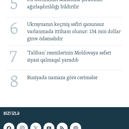
5
ağırlaşdırıldığı bildirilir
6
Ukraynanın keçmiş səfiri qanunsuz
varlanmada ittiham olunur: 134 min dollar
girov ödəməlidir
7
'Taliban' rəsmilərinin Moldovaya səfəri
siyasi qalmaqal yaradıb
8
Rusiyada namaza görə cərimələr
BIZI IZLƏ