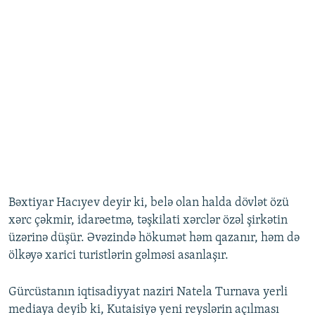
Bəxtiyar Hacıyev deyir ki, belə olan halda dövlət özü
xərc çəkmir, idarəetmə, təşkilati xərclər özəl şirkətin
üzərinə düşür. Əvəzində hökumət həm qazanır, həm də
ölkəyə xarici turistlərin gəlməsi asanlaşır.
Gürcüstanın iqtisadiyyat naziri Natela Turnava yerli
mediaya deyib ki, Kutaisiyə yeni reyslərin açılması