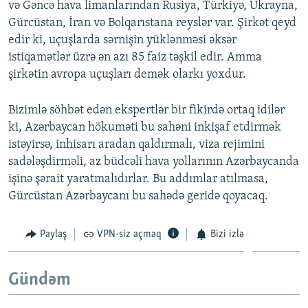
və Gəncə hava limanlarından Rusiya, Türkiyə, Ukrayna,
Gürcüstan, İran və Bolqarıstana reyslər var. Şirkət qeyd
edir ki, uçuşlarda sərnişin yüklənməsi əksər
istiqamətlər üzrə ən azı 85 faiz təşkil edir. Amma
şirkətin avropa uçuşları demək olarkı yoxdur.
Bizimlə söhbət edən ekspertlər bir fikirdə ortaq idilər
ki, Azərbaycan hökuməti bu sahəni inkişaf etdirmək
istəyirsə, inhisarı aradan qaldırmalı, viza rejimini
sadələşdirməli, az büdcəli hava yollarının Azərbaycanda
işinə şərait yaratmalıdırlar. Bu addımlar atılmasa,
Gürcüstan Azərbaycanı bu sahədə geridə qoyacaq.
Paylaş
VPN-siz açmaq
Bizi izlə
Gündəm