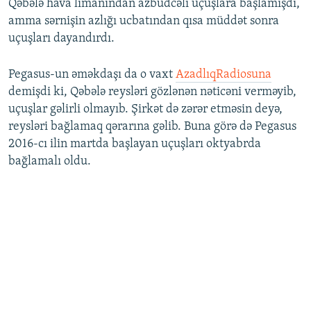
Qəbələ hava limanından azbüdcəli uçuşlara başlamışdı,
amma sərnişin azlığı ucbatından qısa müddət sonra
uçuşları dayandırdı.
Pegasus-un əməkdaşı da o vaxt
AzadlıqRadiosuna
demişdi ki, Qəbələ reysləri gözlənən nəticəni verməyib,
uçuşlar gəlirli olmayıb. Şirkət də zərər etməsin deyə,
reysləri bağlamaq qərarına gəlib. Buna görə də Pegasus
2016-cı ilin martda başlayan uçuşları oktyabrda
bağlamalı oldu.