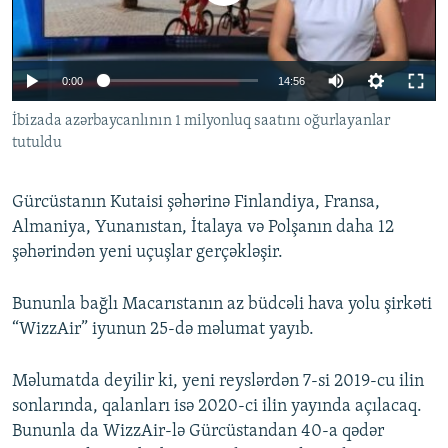
İNFOQRAFIKA
AZƏRBAYCAN ƏDƏBIYYATI KITABXANASI
MISSIYAMIZ
BIZI IZLƏ
KARIKATURA
İSLAM VƏ DEMOKRATIYA
PEŞƏ ETIKASI VƏ JURNALISTIKA STANDARTLARIMIZ
0:00
14:56
İZ - MƏDƏNIYYƏT PROQRAMI
MATERIALLARIMIZDAN ISTIFADƏ
İbizada azərbaycanlının 1 milyonluq saatını oğurlayanlar
AZADLIQRADIOSU MOBIL TELEFONUNUZDA
RFE/RL-in bütün saytları
tutuldu
BIZIMLƏ ƏLAQƏ
XƏBƏR BÜLLETENLƏRIMIZ
Gürcüstanın Kutaisi şəhərinə Finlandiya, Fransa,
Almaniya, Yunanıstan, İtalaya və Polşanın daha 12
şəhərindən yeni uçuşlar gerçəkləşir.
Bununla bağlı Macarıstanın az büdcəli hava yolu şirkəti
“WizzAir” iyunun 25-də məlumat yayıb.
Məlumatda deyilir ki, yeni reyslərdən 7-si 2019-cu ilin
sonlarında, qalanları isə 2020-ci ilin yayında açılacaq.
Bununla da WizzAir-lə Gürcüstandan 40-a qədər