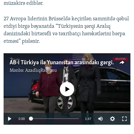
müzakirə ediblər.
27 Avropa liderinin Brüsseldə keçirilən sammitdə qəbul
etdiyi birgə bəyanatda “Türkiyənin şərqi Aralıq
dənizindəki birtərəfli və təxribatçı hərəkətlərini bərpa
etməsi” pislənir.
AB-i Türkiyə ilə Yunanıstan arasındakı gərginliyi müzakirə edir
Mənbə:
AzadlıqRadiosu
No media source currently available
Auto
0:00
1:47
240p