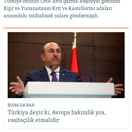
Türkiyə özünün Oruc Reis qazma-kəşfiyyat gəmisini
Kipr və Yunanıstanın Krit və Kastellorizo adaları
arasındakı mübahisəli sulara göndərmişdi.
BUNA DA BAX:
Türkiyə deyir ki, Avropa hakimlik yox,
vasitəçilik etməlidir