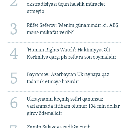
2
ekstradisiyası üçün hələlik müraciət
etməyib
3
Rüfət Səfərov: 'Mənim günahımdır ki, ABŞ
mənə mükafat verib?'
4
'Human Rights Watch': Hakimiyyət Əli
Kərimliyə qarşı pis rəftara son qoymalıdır
5
Bayramov: Azərbaycan Ukraynaya qaz
tədarük etməyə hazırdır
6
Ukraynanın keçmiş səfiri qanunsuz
varlanmada ittiham olunur: 134 min dollar
girov ödəməlidir
Zamin Salayev azadlığa çıxıb