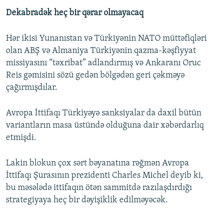
Dekabradək heç bir qərar olmayacaq
Hər ikisi Yunanıstan və Türkiyənin NATO müttəfiqləri
olan ABŞ və Almaniya Türkiyənin qazma-kəşfiyyat
missiyasını “təxribat” adlandırmış və Ankaranı Oruc
Reis gəmisini sözü gedən bölgədən geri çəkməyə
çağırmışdılar.
Avropa İttifaqı Türkiyəyə sanksiyalar da daxil bütün
variantların masa üstündə olduğuna dair xəbərdarlıq
etmişdi.
Lakin blokun çox sərt bəyanatına rəğmən Avropa
İttifaqı Şurasının prezidenti Charles Michel deyib ki,
bu məsələdə ittifaqın ötən sammitdə razılaşdırdığı
strategiyaya heç bir dəyişiklik edilməyəcək.