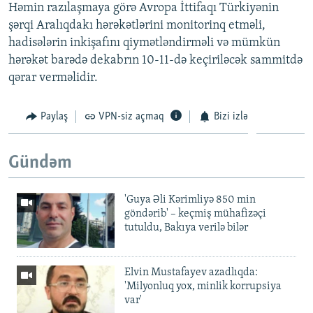
Həmin razılaşmaya görə Avropa İttifaqı Türkiyənin
şərqi Aralıqdakı hərəkətlərini monitorinq etməli,
hadisələrin inkişafını qiymətləndirməli və mümkün
hərəkət barədə dekabrın 10-11-də keçiriləcək sammitdə
qərar verməlidir.
Paylaş
VPN-siz açmaq
Bizi izlə
Gündəm
'Guya Əli Kərimliyə 850 min
göndərib' – keçmiş mühafizəçi
tutuldu, Bakıya verilə bilər
Elvin Mustafayev azadlıqda:
'Milyonluq yox, minlik korrupsiya
var'