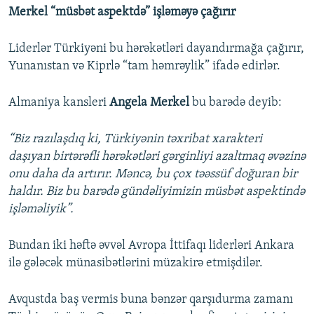
Merkel “müsbət aspektdə” işləməyə çağırır
360p
Auto
240p
360p
480p
480p
Liderlər Türkiyəni bu hərəkətləri dayandırmağa çağırır,
720p
Yunanıstan və Kiprlə “tam həmrəylik” ifadə edirlər.
720p
1080p
1080p
Almaniya kansleri
Angela Merkel
bu barədə deyib:
“Biz razılaşdıq ki, Türkiyənin təxribat xarakteri
daşıyan birtərəfli hərəkətləri gərginliyi azaltmaq əvəzinə
onu daha da artırır. Məncə, bu çox təəssüf doğuran bir
haldır. Biz bu barədə gündəliyimizin müsbət aspektində
işləməliyik”.
Bundan iki həftə əvvəl Avropa İttifaqı liderləri Ankara
ilə gələcək münasibətlərini müzakirə etmişdilər.
Avqustda baş vermis buna bənzər qarşıdurma zamanı