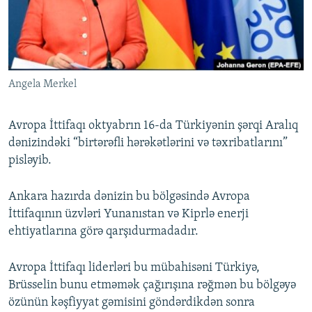
İNFOQRAFIKA
AZƏRBAYCAN ƏDƏBIYYATI KITABXANASI
MISSIYAMIZ
BIZI IZLƏ
KARIKATURA
İSLAM VƏ DEMOKRATIYA
PEŞƏ ETIKASI VƏ JURNALISTIKA STANDARTLARIMIZ
İZ - MƏDƏNIYYƏT PROQRAMI
MATERIALLARIMIZDAN ISTIFADƏ
Angela Merkel
AZADLIQRADIOSU MOBIL TELEFONUNUZDA
RFE/RL-in bütün saytları
BIZIMLƏ ƏLAQƏ
Avropa İttifaqı oktyabrın 16-da Türkiyənin şərqi Aralıq
XƏBƏR BÜLLETENLƏRIMIZ
dənizindəki “birtərəfli hərəkətlərini və təxribatlarını”
pisləyib.
Ankara hazırda dənizin bu bölgəsində Avropa
İttifaqının üzvləri Yunanıstan və Kiprlə enerji
ehtiyatlarına görə qarşıdurmadadır.
Avropa İttifaqı liderləri bu mübahisəni Türkiyə,
Brüsselin bunu etməmək çağırışına rəğmən bu bölgəyə
özünün kəşfiyyat gəmisini göndərdikdən sonra