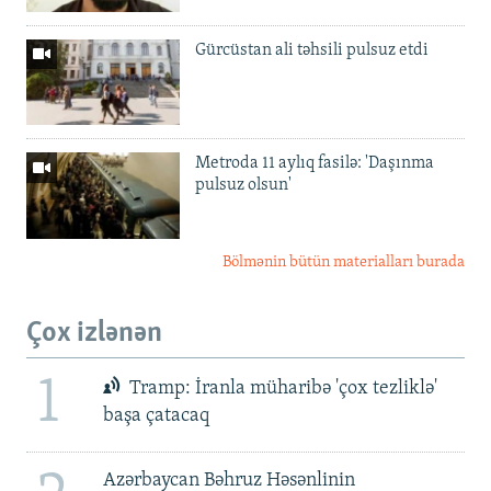
Gürcüstan ali təhsili pulsuz etdi
Metroda 11 aylıq fasilə: 'Daşınma
pulsuz olsun'
Bölmənin bütün materialları burada
Çox izlənən
1
Tramp: İranla müharibə 'çox tezliklə'
başa çatacaq
Azərbaycan Bəhruz Həsənlinin