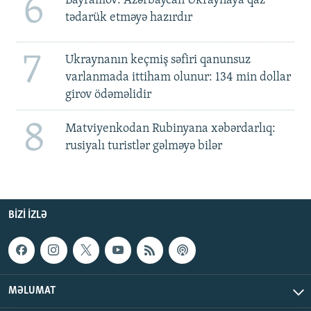
6
Bayramov: Azərbaycan Ukraynaya qaz
tədarük etməyə hazırdır
7
Ukraynanın keçmiş səfiri qanunsuz
varlanmada ittiham olunur: 134 min dollar
girov ödəməlidir
8
Matviyenkodan Rubinyana xəbərdarlıq:
rusiyalı turistlər gəlməyə bilər
BIZI IZLƏ
MƏLUMAT