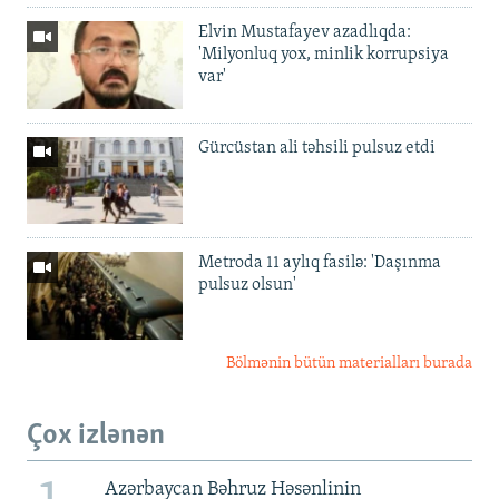
Elvin Mustafayev azadlıqda:
'Milyonluq yox, minlik korrupsiya
var'
Gürcüstan ali təhsili pulsuz etdi
Metroda 11 aylıq fasilə: 'Daşınma
pulsuz olsun'
Bölmənin bütün materialları burada
Çox izlənən
Azərbaycan Bəhruz Həsənlinin