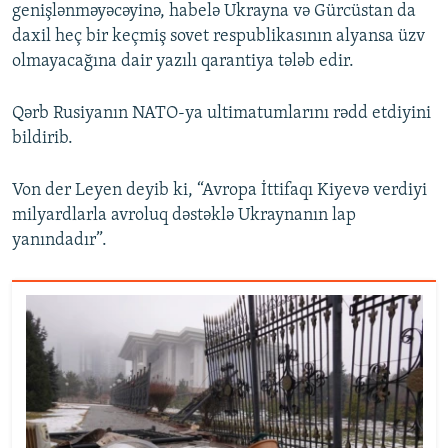
genişlənməyəcəyinə, habelə Ukrayna və Gürcüstan da
daxil heç bir keçmiş sovet respublikasının alyansa üzv
olmayacağına dair yazılı qarantiya tələb edir.
Qərb Rusiyanın NATO-ya ultimatumlarını rədd etdiyini
bildirib.
Von der Leyen deyib ki, “Avropa İttifaqı Kiyevə verdiyi
milyardlarla avroluq dəstəklə Ukraynanın lap
yanındadır”.