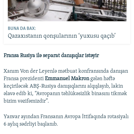
BUNA DA BAX:
Qazaxıstanın qonşularının ‘yuxusu qaçıb’
Fransa Rusiya ilə separat danışıqlar istəyir
Xanım Von der Leyenlə mətbuat konfransında danışan
Fransa prezidenti
Emmanuel Makron
gələn həftə
keçiriləcək ABŞ-Rusiya danışıqlarını alqışlayıb, lakin
əlavə edib ki, “Avropanın təhlükəsizlik binasını tikmək
bizim vəzifəmizdir”.
Yanvar ayından Fransanın Avropa İttifaqında rotasiyalı
6 aylıq sədrliyi başlanıb.