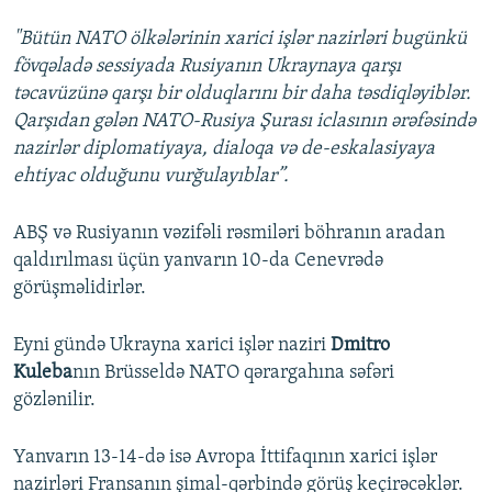
"Bütün NATO ölkələrinin xarici işlər nazirləri bugünkü
fövqəladə sessiyada Rusiyanın Ukraynaya qarşı
təcavüzünə qarşı bir olduqlarını bir daha təsdiqləyiblər.
Qarşıdan gələn NATO-Rusiya Şurası iclasının ərəfəsində
nazirlər diplomatiyaya, dialoqa və de-eskalasiyaya
ehtiyac olduğunu vurğulayıblar”.
ABŞ və Rusiyanın vəzifəli rəsmiləri böhranın aradan
qaldırılması üçün yanvarın 10-da Cenevrədə
görüşməlidirlər.
Eyni gündə Ukrayna xarici işlər naziri
Dmitro
Kuleba
nın Brüsseldə NATO qərargahına səfəri
gözlənilir.
Yanvarın 13-14-də isə Avropa İttifaqının xarici işlər
nazirləri Fransanın şimal-qərbində görüş keçirəcəklər.