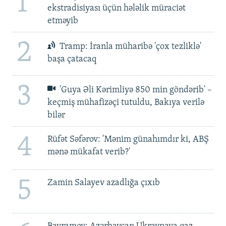
1
ekstradisiyası üçün hələlik müraciət
etməyib
2
Tramp: İranla müharibə 'çox tezliklə'
başa çatacaq
3
'Guya Əli Kərimliyə 850 min göndərib' –
keçmiş mühafizəçi tutuldu, Bakıya verilə
bilər
4
Rüfət Səfərov: 'Mənim günahımdır ki, ABŞ
mənə mükafat verib?'
5
Zamin Salayev azadlığa çıxıb