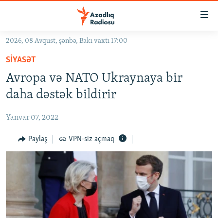
Keçid
linkləri
Əsas
2026, 08 Avqust, şənbə, Bakı vaxtı 17:00
məzmuna
GÜNDƏM
SIYASƏT
qayıt
#İZAHLA
Əsas
Avropa və NATO Ukraynaya bir
KORRUPSIOMETR
naviqasiyaya
daha dəstək bildirir
qayıt
#ƏSLINDƏ
Axtarışa
Yanvar 07, 2022
FƏRQƏ BAX
keç
QANUNI DOĞRU
Paylaş
VPN-siz açmaq
ARAŞDIRMA
MULTIMEDIA
RADIO ARXIV
VIDEO
HAQQIMIZDA
FOTOQALEREYA
OXU ZALI