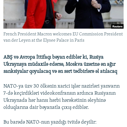
İNFOQRAFIKA
AZƏRBAYCAN ƏDƏBIYYATI KITABXANASI
MISSIYAMIZ
BIZI IZLƏ
KARIKATURA
İSLAM VƏ DEMOKRATIYA
PEŞƏ ETIKASI VƏ JURNALISTIKA STANDARTLARIMIZ
İZ - MƏDƏNIYYƏT PROQRAMI
MATERIALLARIMIZDAN ISTIFADƏ
French President Macron welcomes EU Commission President
AZADLIQRADIOSU MOBIL TELEFONUNUZDA
RFE/RL-in bütün saytları
van der Leyen at the Elysee Palace in Paris
BIZIMLƏ ƏLAQƏ
XƏBƏR BÜLLETENLƏRIMIZ
ABŞ və Avropa İttifaqı bəyan ediblər ki, Rusiya
Ukraynaya müdaxilə edərsə, Moskva üzərinə ən ağır
sanksiyalar qoyulacaq və ən sərt tədbirlərə əl atılacaq
NATO-ya üzv 30 ölkənin xarici işlər nazirləri yanvarın
7-də keçirdikləri videokonfransın ardınca Rusiyanın
Ukraynada hər hansı hərbi hərəkətinin əleyhinə
olduqlarına dair bəyanatla çıxış ediblər.
Bu barədə NATO-nun yazdığı tvitdə deyilir: