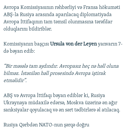
Auto
240p
360p
480p
480p
Avropa Komissiyasının rəhbərliyi və Fransa hökuməti
720p
ABŞ-la Rusiya arasında aparılacaq diplomatiyada
720p
1080p
Avropa İttifaqının tam təmsil olunmasına tərəfdar
1080p
olduqlarını bildiriblər.
Komissiyanın başçısı
Ursula von der Leyen
yanvarın 7-
də bəyan edib:
“Bir məsələ tam aydındır. Avropasız heç nə həll oluna
bilməz. İstənilən həll prosesində Avropa iştirak
etməlidir”.
ABŞ və Avropa İttifaqı bəyan ediblər ki, Rusiya
Ukraynaya müdaxilə edərsə, Moskva üzərinə ən ağır
sanksiyalar qoyulacaq və ən sərt tədbirlərə əl atılacaq.
Rusiya Qərbdən NATO-nun şərqə doğru