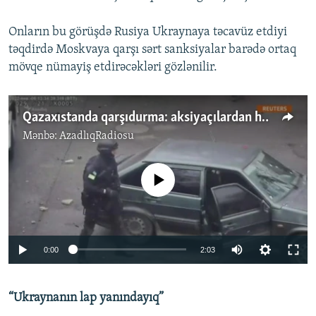
Onların bu görüşdə Rusiya Ukraynaya təcavüz etdiyi
təqdirdə Moskvaya qarşı sərt sanksiyalar barədə ortaq
mövqe nümayiş etdirəcəkləri gözlənilir.
Qazaxıstanda qarşıdurma: aksiyaçılardan hələ də xəbər almaq mümkün olmur
Mənbə:
AzadlıqRadiosu
No media source currently available
Auto
0:00
2:03
240p
“Ukraynanın lap yanındayıq”
360p