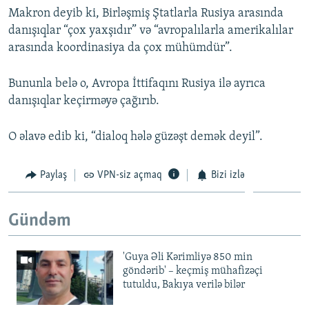
Makron deyib ki, Birləşmiş Ştatlarla Rusiya arasında
danışıqlar “çox yaxşıdır” və “avropalılarla amerikalılar
arasında koordinasiya da çox mühümdür”.
Bununla belə o, Avropa İttifaqını Rusiya ilə ayrıca
danışıqlar keçirməyə çağırıb.
O əlavə edib ki, “dialoq hələ güzəşt demək deyil”.
Paylaş
VPN-siz açmaq
Bizi izlə
Gündəm
'Guya Əli Kərimliyə 850 min
göndərib' – keçmiş mühafizəçi
tutuldu, Bakıya verilə bilər