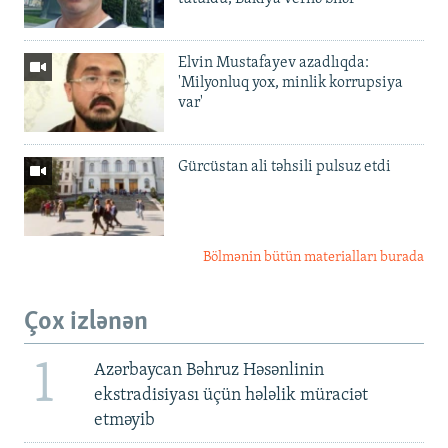
Elvin Mustafayev azadlıqda:
'Milyonluq yox, minlik korrupsiya
var'
Gürcüstan ali təhsili pulsuz etdi
Bölmənin bütün materialları burada
Çox izlənən
1
Azərbaycan Bəhruz Həsənlinin
ekstradisiyası üçün hələlik müraciət
etməyib