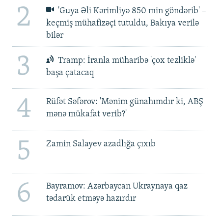
2
'Guya Əli Kərimliyə 850 min göndərib' –
keçmiş mühafizəçi tutuldu, Bakıya verilə
bilər
3
Tramp: İranla müharibə 'çox tezliklə'
başa çatacaq
4
Rüfət Səfərov: 'Mənim günahımdır ki, ABŞ
mənə mükafat verib?'
5
Zamin Salayev azadlığa çıxıb
6
Bayramov: Azərbaycan Ukraynaya qaz
tədarük etməyə hazırdır