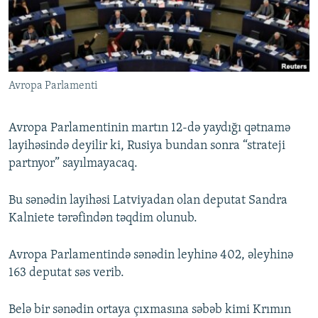
İNFOQRAFIKA
AZƏRBAYCAN ƏDƏBIYYATI KITABXANASI
MISSIYAMIZ
BIZI IZLƏ
KARIKATURA
İSLAM VƏ DEMOKRATIYA
PEŞƏ ETIKASI VƏ JURNALISTIKA STANDARTLARIMIZ
İZ - MƏDƏNIYYƏT PROQRAMI
MATERIALLARIMIZDAN ISTIFADƏ
Avropa Parlamenti
AZADLIQRADIOSU MOBIL TELEFONUNUZDA
RFE/RL-in bütün saytları
BIZIMLƏ ƏLAQƏ
Avropa Parlamentinin martın 12-də yaydığı qətnamə
XƏBƏR BÜLLETENLƏRIMIZ
layihəsində deyilir ki, Rusiya bundan sonra “strateji
partnyor” sayılmayacaq.
Bu sənədin layihəsi Latviyadan olan deputat Sandra
Kalniete tərəfindən təqdim olunub.
Avropa Parlamentində sənədin leyhinə 402, əleyhinə
163 deputat səs verib.
Belə bir sənədin ortaya çıxmasına səbəb kimi Krımın