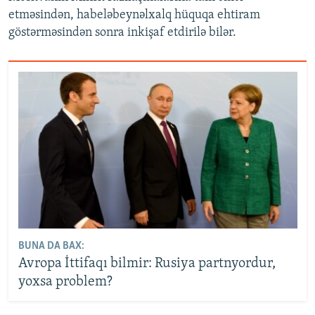
etməsindən, habeləbeynəlxalq hüquqa ehtiram
göstərməsindən sonra inkişaf etdirilə bilər.
BUNA DA BAX:
Avropa İttifaqı bilmir: Rusiya partnyordur,
yoxsa problem?