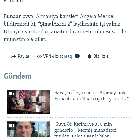
etməlidir.
Bundan əvvəl Almaniya kansleri Angela Merkel
bildirmişdi ki, “ŞimalAxını 2” layihəsinin işi yalnız
Ukrayna vasitəsilə tranzitin davam etdirilməsi şərtilə
mümkün ola bilər.
Paylaş
VPN-siz açmaq
Bizi izlə
Gündəm
Savaşsız keçən bir il - Azərbaycanla
Ermənistan sülhə nə qədər yaxındır?
'Guya Əli Kərimliyə 850 min
göndərib' – keçmiş mühafizəçi
tutuldu, Bakıya verilə bilər