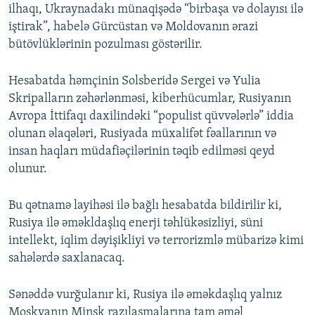
ilhaqı, Ukraynadakı münaqişədə “birbaşa və dolayısı ilə
iştirak”, habelə Gürcüstan və Moldovanın ərazi
bütövlüklərinin pozulması göstərilir.
Hesabatda həmçinin Solsberidə Sergei və Yulia
Skripalların zəhərlənməsi, kiberhücumlar, Rusiyanın
Avropa İttifaqı daxilindəki “populist qüvvələrlə” iddia
olunan əlaqələri, Rusiyada müxalifət fəallarının və
insan haqları müdafiəçilərinin təqib edilməsi qeyd
olunur.
Bu qətnamə layihəsi ilə bağlı hesabatda bildirilir ki,
Rusiya ilə əməkldaşlıq enerji təhlükəsizliyi, süni
intellekt, iqlim dəyişikliyi və terrorizmlə mübarizə kimi
sahələrdə saxlanacaq.
Sənəddə vurğulanır ki, Rusiya ilə əməkdaşlıq yalnız
Moskvanın Minsk razılaşmalarına tam əməl