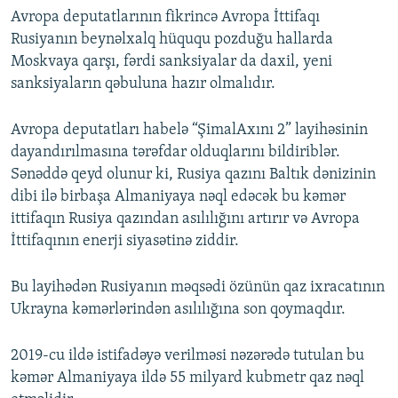
Avropa deputatlarının fikrincə Avropa İttifaqı
Rusiyanın beynəlxalq hüququ pozduğu hallarda
Moskvaya qarşı, fərdi sanksiyalar da daxil, yeni
sanksiyaların qəbuluna hazır olmalıdır.
Avropa deputatları habelə “ŞimalAxını 2” layihəsinin
dayandırılmasına tərəfdar olduqlarını bildiriblər.
Sənəddə qeyd olunur ki, Rusiya qazını Baltık dənizinin
dibi ilə birbaşa Almaniyaya nəql edəcək bu kəmər
ittifaqın Rusiya qazından asılılığını artırır və Avropa
İttifaqının enerji siyasətinə ziddir.
Bu layihədən Rusiyanın məqsədi özünün qaz ixracatının
Ukrayna kəmərlərindən asılılığına son qoymaqdır.
2019-cu ildə istifadəyə verilməsi nəzərədə tutulan bu
kəmər Almaniyaya ildə 55 milyard kubmetr qaz nəql