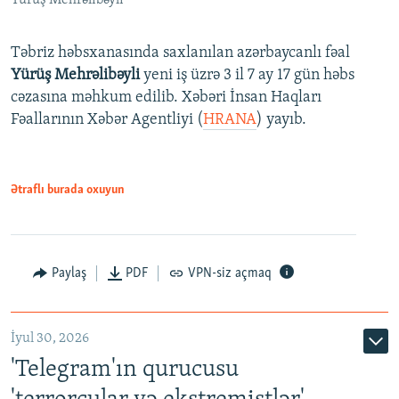
Təbriz həbsxanasında saxlanılan azərbaycanlı fəal
Yürüş Mehrəlibəyli
yeni iş üzrə 3 il 7 ay 17 gün həbs
cəzasına məhkum edilib. Xəbəri İnsan Haqları
Fəallarının Xəbər Agentliyi (
HRANA
) yayıb.
Ətraflı burada oxuyun
Paylaş
PDF
VPN-siz açmaq
İyul 30, 2026
'Telegram'ın qurucusu