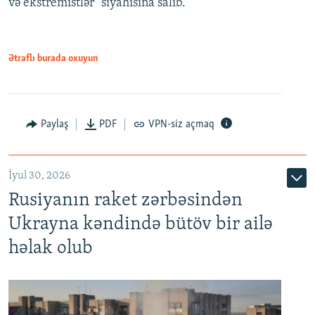
və ekstremistlər" siyahısına salıb.
Ətraflı burada oxuyun
Paylaş
PDF
VPN-siz açmaq
İyul 30, 2026
Rusiyanın raket zərbəsindən
Ukrayna kəndində bütöv bir ailə
həlak olub