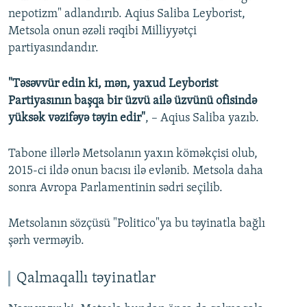
nepotizm" adlandırıb. Aqius Saliba Leyborist,
Metsola onun əzəli rəqibi Milliyyətçi
partiyasındandır.
"Təsəvvür edin ki, mən, yaxud Leyborist
Partiyasının başqa bir üzvü ailə üzvünü ofisində
yüksək vəzifəyə təyin edir"
, – Aqius Saliba yazıb.
Tabone illərlə Metsolanın yaxın köməkçisi olub,
2015-ci ildə onun bacısı ilə evlənib. Metsola daha
sonra Avropa Parlamentinin sədri seçilib.
Metsolanın sözçüsü "Politico"ya bu təyinatla bağlı
şərh verməyib.
Qalmaqallı təyinatlar