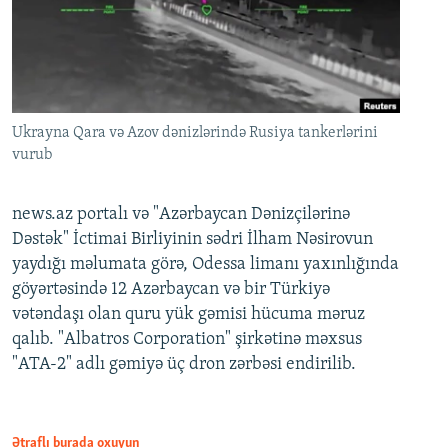
Ukrayna Qara və Azov dənizlərində Rusiya tankerlərini
vurub
news.az portalı və "Azərbaycan Dənizçilərinə
Dəstək" İctimai Birliyinin sədri İlham Nəsirovun
yaydığı məlumata görə, Odessa limanı yaxınlığında
göyərtəsində 12 Azərbaycan və bir Türkiyə
vətəndaşı olan quru yük gəmisi hücuma məruz
qalıb. "Albatros Corporation" şirkətinə məxsus
"ATA-2" adlı gəmiyə üç dron zərbəsi endirilib.
Ətraflı burada oxuyun