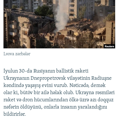
Lvova zərbələr
İyulun 30-da Rusiyanın ballistik raketi
Ukraynanın Dnepropetrovsk vilayətinin Radiuşne
kəndində yaşayış evini vurub. Nəticədə, demək
olar ki, bütöv bir ailə həlak olub. Ukrayna rəsmiləri
raket və dron hücumlarından ölkə üzrə azı doqquz
nəfərin öldüyünü, onlarla insanın yaralandığını
bildirirlər.