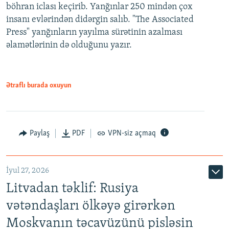
böhran iclası keçirib. Yanğınlar 250 mindən çox
insanı evlərindən didərgin salıb. "The Associated
Press" yanğınların yayılma sürətinin azalması
əlamətlərinin də olduğunu yazır.
Ətraflı burada oxuyun
Paylaş
PDF
VPN-siz açmaq
İyul 27, 2026
Litvadan təklif: Rusiya
vətəndaşları ölkəyə girərkən
Moskvanın təcavüzünü pisləsin