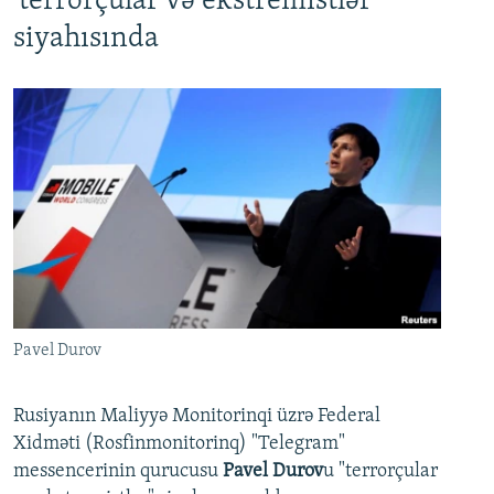
'terrorçular və ekstremistlər'
siyahısında
Pavel Durov
Rusiyanın Maliyyə Monitorinqi üzrə Federal
Xidməti (Rosfinmonitorinq) "Telegram"
messencerinin qurucusu
Pavel Durov
u "terrorçular