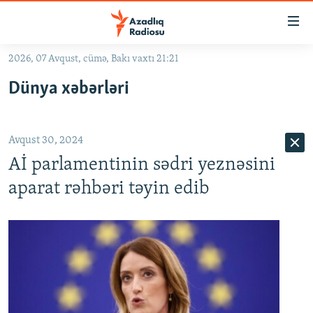
Keçid
linkləri
Əsas
2026, 07 Avqust, cümə, Bakı vaxtı 21:21
məzmuna
GÜNDƏM
Dünya xəbərləri
qayıt
#İZAHLA
Əsas
KORRUPSIOMETR
naviqasiyaya
Avqust 30, 2024
qayıt
#ƏSLINDƏ
Axtarışa
Aİ parlamentinin sədri yeznəsini
FƏRQƏ BAX
keç
aparat rəhbəri təyin edib
QANUNI DOĞRU
ARAŞDIRMA
MULTIMEDIA
RADIO ARXIV
VIDEO
HAQQIMIZDA
FOTOQALEREYA
OXU ZALI