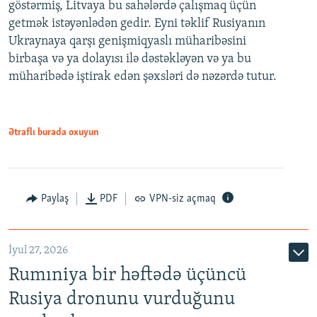
göstərmiş, Litvaya bu sahələrdə çalışmaq üçün
getmək istəyənlədən gedir. Eyni təklif Rusiyanın
Ukraynaya qarşı genişmiqyaslı müharibəsini
birbaşa və ya dolayısı ilə dəstəkləyən və ya bu
müharibədə iştirak edən şəxsləri də nəzərdə tutur.
Ətraflı burada oxuyun
Paylaş
PDF
VPN-siz açmaq
İyul 27, 2026
Rumıniya bir həftədə üçüncü
Rusiya dronunu vurduğunu