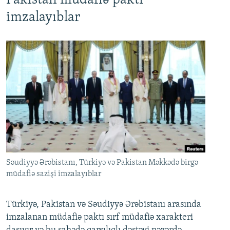
Pakistan müdafiə paktı
imzalayıblar
Səudiyyə Ərəbistanı, Türkiyə və Pakistan Məkkədə birgə
müdafiə sazişi imzalayıblar
Türkiyə, Pakistan və Səudiyyə Ərəbistanı arasında
imzalanan müdafiə paktı sırf müdafiə xarakteri