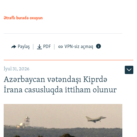
Ətraflı burada oxuyun
Paylaş
PDF
VPN-siz açmaq
İyul 31, 2026
Azərbaycan vətəndaşı Kiprdə
İrana casusluqda ittiham olunur