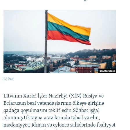
Litva
Litvanın Xarici İşlər Nazirliyi (XİN) Rusiya və
Belarusun bəzi vətəndaşlarının ölkəyə girişinə
qadağa qoyulmasını təklif edir. Söhbət işğal
olunmuş Ukrayna ərazilərində təhsil və elm,
mədəniyyət, idman və əyləncə sahələrində fəaliyyət