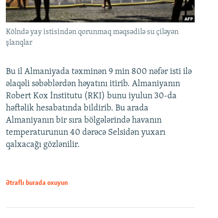
Kölndə yay istisindən qorunmaq məqsədilə su çiləyən
şlanqlar
Bu il Almaniyada təxminən 9 min 800 nəfər isti ilə
əlaqəli səbəblərdən həyatını itirib. Almaniyanın
Robert Kox İnstitutu (RKI) bunu iyulun 30-da
həftəlik hesabatında bildirib. Bu arada
Almaniyanın bir sıra bölgələrində havanın
temperaturunun 40 dərəcə Selsidən yuxarı
qalxacağı gözlənilir.
Ətraflı burada oxuyun