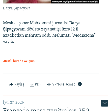
Darya Şipaçyova
Moskva şəhər Məhkəməsi jurnalist
Darya
Şipaçyova
nı dövlətə xəyanət işi üzrə 12 il
azadlıqdan məhrum edib. Məlumatı "Mediazona"
yayıb.
Ətraflı burada oxuyun
Paylaş
PDF
VPN-siz açmaq
İyul 27, 2026