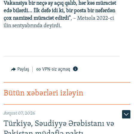
Vakansiya bir neçə ay açıq qalıb, hər kəs müraciət
edə bilərdi... İlk dəfə idi ki, bir posta bir nəfərdən
çox namizəd müraciət edirdi"
, – Metsola 2022-ci
ilin sentyabrında deyirdi.
Paylaş
VPN-siz açmaq
Bütün xəbərləri izləyin
Avqust 07, 2026
Türkiyə, Səudiyyə Ərəbistanı və