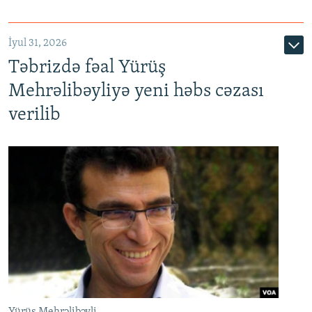
İyul 31, 2026
Təbrizdə fəal Yürüş
Mehrəlibəyliyə yeni həbs cəzası
verilib
Yürüş Mehrəlibəyli