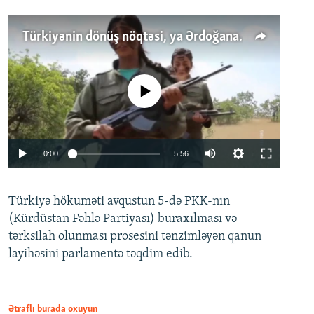
Türkiyənin dönüş nöqtəsi, ya Ərdoğana üçüncü şans: PKK ilə qəfil barışıq nə deməkdir?
No media source currently available
Auto
0:00
5:56
240p
Türkiyə hökuməti avqustun 5-də PKK-nın
360p
(Kürdüstan Fəhlə Partiyası) buraxılması və
480p
Auto
240p
360p
480p
tərksilah olunması prosesini tənzimləyən qanun
720p
layihəsini parlamentə təqdim edib.
720p
1080p
1080p
Ətraflı burada oxuyun