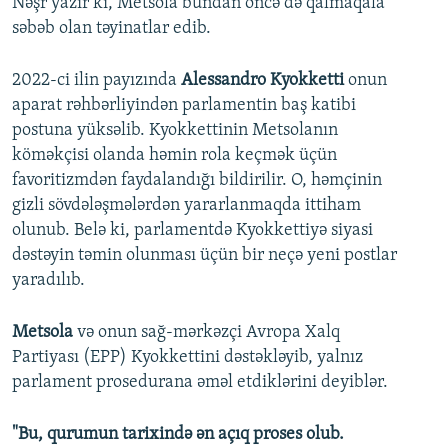
Nəşr yazır ki, Metsola bundan öncə də qalmaqala
səbəb olan təyinatlar edib.
2022-ci ilin payızında
Alessandro Kyokketti
onun
aparat rəhbərliyindən parlamentin baş katibi
postuna yüksəlib. Kyokkettinin Metsolanın
köməkçisi olanda həmin rola keçmək üçün
favoritizmdən faydalandığı bildirilir. O, həmçinin
gizli sövdələşmələrdən yararlanmaqda ittiham
olunub. Belə ki, parlamentdə Kyokkettiyə siyasi
dəstəyin təmin olunması üçün bir neçə yeni postlar
yaradılıb.
Metsola
və onun sağ-mərkəzçi Avropa Xalq
Partiyası (EPP) Kyokkettini dəstəkləyib, yalnız
parlament prosedurana əməl etdiklərini deyiblər.
"Bu, qurumun tarixində ən açıq proses olub.