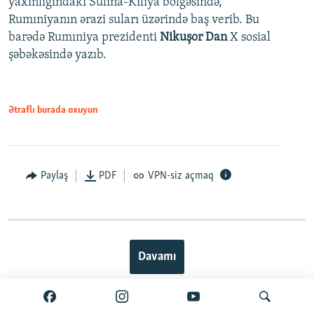
yaxınlığındakı Sulina-Kiliya bölgəsində,
Rumıniyanın ərazi suları üzərində baş verib. Bu
barədə Rumıniya prezidenti
Nikuşor Dan
X sosial
şəbəkəsində yazıb.
Ətraflı burada oxuyun
Paylaş
PDF
VPN-siz açmaq
Davamı