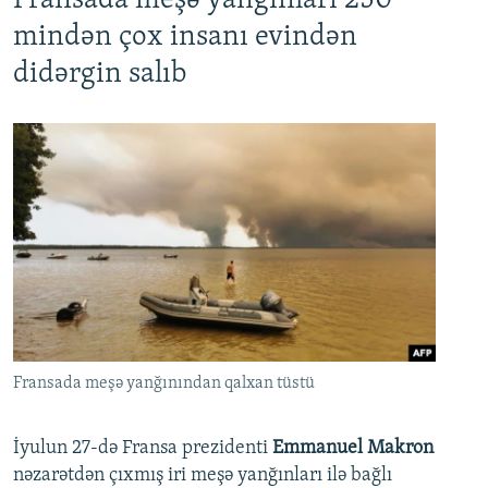
Fransada meşə yanğınları 250
mindən çox insanı evindən
didərgin salıb
Fransada meşə yanğınından qalxan tüstü
İyulun 27-də Fransa prezidenti
Emmanuel Makron
nəzarətdən çıxmış iri meşə yanğınları ilə bağlı