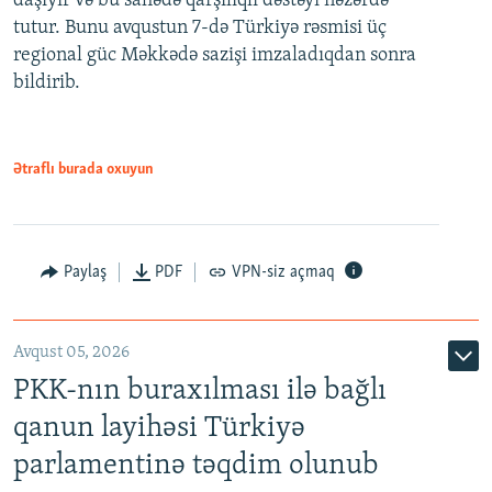
daşıyır və bu sahədə qarşılıqlı dəstəyi nəzərdə
tutur. Bunu avqustun 7-də Türkiyə rəsmisi üç
regional güc Məkkədə sazişi imzaladıqdan sonra
bildirib.
Ətraflı burada oxuyun
Paylaş
PDF
VPN-siz açmaq
Avqust 05, 2026
PKK-nın buraxılması ilə bağlı
qanun layihəsi Türkiyə
parlamentinə təqdim olunub