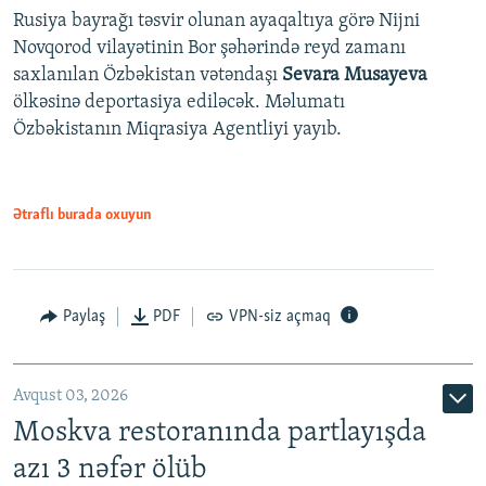
Rusiya bayrağı təsvir olunan ayaqaltıya görə Nijni
Novqorod vilayətinin Bor şəhərində reyd zamanı
saxlanılan Özbəkistan vətəndaşı
Sevara Musayeva
ölkəsinə deportasiya ediləcək. Məlumatı
Özbəkistanın Miqrasiya Agentliyi yayıb.
Ətraflı burada oxuyun
Paylaş
PDF
VPN-siz açmaq
Avqust 03, 2026
Moskva restoranında partlayışda
azı 3 nəfər ölüb