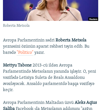
İNFOQRAFIKA
AZƏRBAYCAN ƏDƏBIYYATI KITABXANASI
MISSIYAMIZ
BIZI IZLƏ
KARIKATURA
İSLAM VƏ DEMOKRATIYA
PEŞƏ ETIKASI VƏ JURNALISTIKA STANDARTLARIMIZ
İZ - MƏDƏNIYYƏT PROQRAMI
MATERIALLARIMIZDAN ISTIFADƏ
Roberta Metsola
AZADLIQRADIOSU MOBIL TELEFONUNUZDA
RFE/RL-in bütün saytları
BIZIMLƏ ƏLAQƏ
Avropa Parlamentinin sədri
Roberta Metsola
yeznəsini özünün aparat rəhbəri təyin edib. Bu
XƏBƏR BÜLLETENLƏRIMIZ
barədə
"Politico"
yazır.
Mettyu Tabone
2013-cü ildən Avropa
Parlamentində Metsolanın yanında işləyir. O, yeni
vəzifədə Letisiya Suleta de Reals Ansaldonu
əvəzləyəcək. Ansaldo parlamentdə başqa vəzifəyə
keçir.
Avropa Parlamentinin Maltadan üzvü
Aleks Aqius
Saliba
Facebook-da Metsolanın addımını "azğın