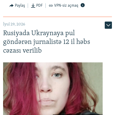
Paylaş
PDF
VPN-siz açmaq
İyul 29, 2026
Rusiyada Ukraynaya pul
göndərən jurnalistə 12 il həbs
cəzası verilib