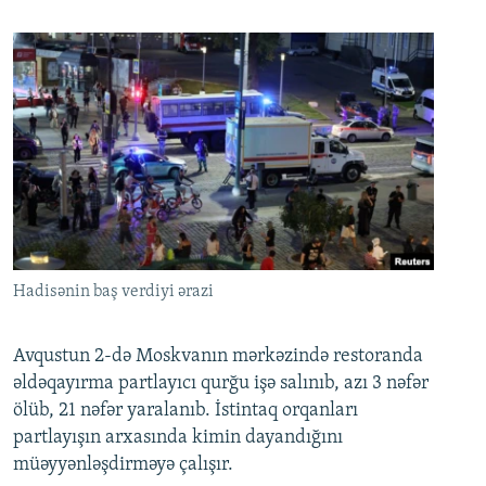
Hadisənin baş verdiyi ərazi
Avqustun 2-də Moskvanın mərkəzində restoranda
əldəqayırma partlayıcı qurğu işə salınıb, azı 3 nəfər
ölüb, 21 nəfər yaralanıb. İstintaq orqanları
partlayışın arxasında kimin dayandığını
müəyyənləşdirməyə çalışır.