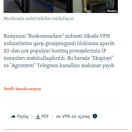
Moskvada mobil telefon istifadəçisi
Rusiyanın "Roskomnadzor" xidməti ölkədə VPN
xidmətlərinə qarşı genişmiqyaslı bloklama aparıb.
20-dən çox populyar hostinq provayderinin IP
ünvanları məhdudlaşdırılıb. Bu barədə "Eksployt"
və "Agentstvo" Telegram kanalları məlumat yayıb.
Ətraflı burada oxuyun
Paylaş
PDF
VPN-siz açmaq