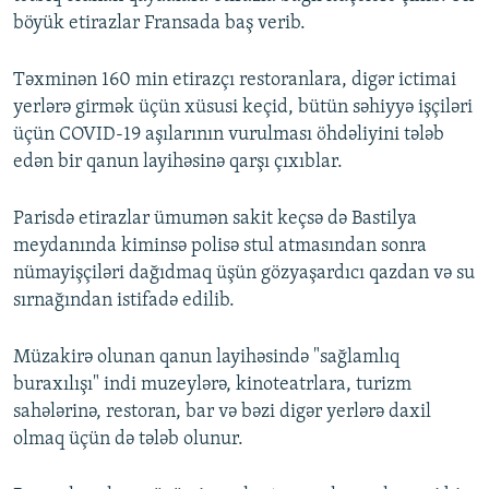
böyük etirazlar Fransada baş verib.
Təxminən 160 min etirazçı restoranlara, digər ictimai
yerlərə girmək üçün xüsusi keçid, bütün səhiyyə işçiləri
üçün COVID-19 aşılarının vurulması öhdəliyini tələb
edən bir qanun layihəsinə qarşı çıxıblar.
Parisdə etirazlar ümumən sakit keçsə də Bastilya
meydanında kiminsə polisə stul atmasından sonra
nümayişçiləri dağıdmaq üşün gözyaşardıcı qazdan və su
sırnağından istifadə edilib.
Müzakirə olunan qanun layihəsində "sağlamlıq
buraxılışı" indi muzeylərə, kinoteatrlara, turizm
sahələrinə, restoran, bar və bəzi digər yerlərə daxil
olmaq üçün də tələb olunur.