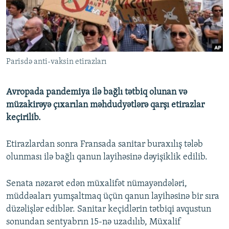
İNFOQRAFIKA
AZƏRBAYCAN ƏDƏBIYYATI KITABXANASI
MISSIYAMIZ
BIZI IZLƏ
KARIKATURA
İSLAM VƏ DEMOKRATIYA
PEŞƏ ETIKASI VƏ JURNALISTIKA STANDARTLARIMIZ
İZ - MƏDƏNIYYƏT PROQRAMI
MATERIALLARIMIZDAN ISTIFADƏ
Parisdə anti-vaksin etirazları
AZADLIQRADIOSU MOBIL TELEFONUNUZDA
RFE/RL-in bütün saytları
BIZIMLƏ ƏLAQƏ
Avropada pandemiya ilə bağlı tətbiq olunan və
XƏBƏR BÜLLETENLƏRIMIZ
müzakirəyə çıxarılan məhdudyətlərə qarşı etirazlar
keçirilib.
Etirazlardan sonra Fransada sanitar buraxılış tələb
olunması ilə bağlı qanun layihəsinə dəyişiklik edilib.
Senata nəzarət edən müxalifət nümayəndələri,
müddəaları yumşaltmaq üçün qanun layihəsinə bir sıra
düzəlişlər ediblər. Sanitar keçidlərin tətbiqi avqustun
sonundan sentyabrın 15-nə uzadılıb, Müxalif