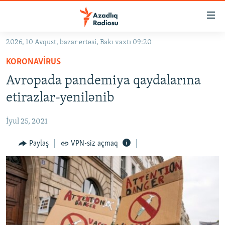
Keçid
linkləri
Əsas
2026, 10 Avqust, bazar ertəsi, Bakı vaxtı 09:20
məzmuna
GÜNDƏM
KORONAVIRUS
qayıt
#İZAHLA
Əsas
Avropada pandemiya qaydalarına
KORRUPSIOMETR
naviqasiyaya
etirazlar-yenilənib
qayıt
#ƏSLINDƏ
Axtarışa
İyul 25, 2021
FƏRQƏ BAX
keç
QANUNI DOĞRU
Paylaş
VPN-siz açmaq
ARAŞDIRMA
MULTIMEDIA
RADIO ARXIV
VIDEO
HAQQIMIZDA
FOTOQALEREYA
OXU ZALI