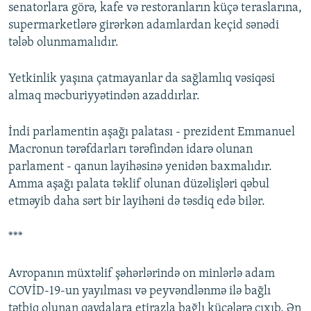
senatorlara görə, kafe və restoranların küçə teraslarına,
supermarketlərə girərkən adamlardan keçid sənədi
tələb olunmamalıdır.
Yetkinlik yaşına çatmayanlar da sağlamlıq vəsiqəsi
almaq məcburiyyətindən azaddırlar.
İndi parlamentin aşağı palatası - prezident Emmanuel
Macronun tərəfdarları tərəfindən idarə olunan
parlament - qanun layihəsinə yenidən baxmalıdır.
Amma aşağı palata təklif olunan düzəlişləri qəbul
etməyib daha sərt bir layihəni də təsdiq edə bilər.
***
Avropanın müxtəlif şəhərlərində on minlərlə adam
COVİD-19-un yayılması və peyvəndlənmə ilə bağlı
tətbiq olunan qaydalara etirazla bağlı küçələrə çıxıb. Ən