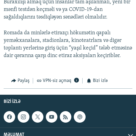
Buraxılışı almaq üçün insanlar tam aşılanmalı, yeni bir
mənfi testdən keçməli və ya COVID-19-dan
sağaldıqlarını təsdiqləyən sənədləri olmalıdır.
Romada da minlərlə etirazçı hökumətin qapalı
yeməkxanalara, stadionlara, kinoteatrlara və digər
toplantı yerlərinə giriş üçün “yaşıl keçid” tələb etməsinə
dair qərarına qarşı dinc etiraz aksiyaları keçiriblər.
Paylaş
VPN-siz açmaq
Bizi izlə
BIZI IZLƏ
MƏLUMAT