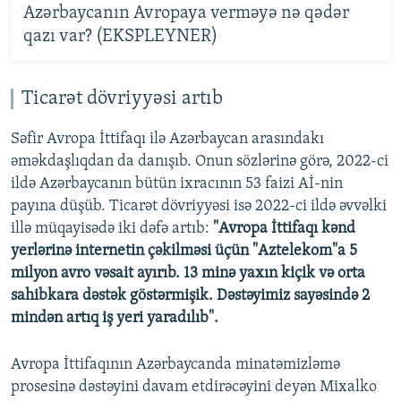
Azərbaycanın Avropaya verməyə nə qədər
qazı var? (EKSPLEYNER)
Ticarət dövriyyəsi artıb
Səfir Avropa İttifaqı ilə Azərbaycan arasındakı
əməkdaşlıqdan da danışıb. Onun sözlərinə görə, 2022-ci
ildə Azərbaycanın bütün ixracının 53 faizi Aİ-nin
payına düşüb. Ticarət dövriyyəsi isə 2022-ci ildə əvvəlki
illə müqayisədə iki dəfə artıb:
"Avropa İttifaqı kənd
yerlərinə internetin çəkilməsi üçün "Aztelekom"a 5
milyon avro vəsait ayırıb. 13 minə yaxın kiçik və orta
sahibkara dəstək göstərmişik. Dəstəyimiz sayəsində 2
mindən artıq iş yeri yaradılıb".
Avropa İttifaqının Azərbaycanda minatəmizləmə
prosesinə dəstəyini davam etdirəcəyini deyən Mixalko