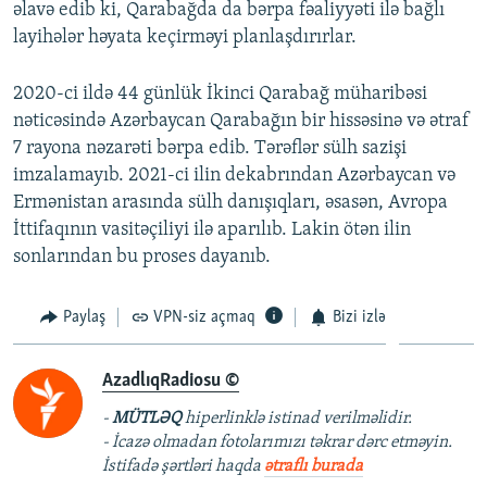
əlavə edib ki, Qarabağda da bərpa fəaliyyəti ilə bağlı
layihələr həyata keçirməyi planlaşdırırlar.
2020-ci ildə 44 günlük İkinci Qarabağ müharibəsi
nəticəsində Azərbaycan Qarabağın bir hissəsinə və ətraf
7 rayona nəzarəti bərpa edib. Tərəflər sülh sazişi
imzalamayıb. 2021-ci ilin dekabrından Azərbaycan və
Ermənistan arasında sülh danışıqları, əsasən, Avropa
İttifaqının vasitəçiliyi ilə aparılıb. Lakin ötən ilin
sonlarından bu proses dayanıb.
Paylaş
VPN-siz açmaq
Bizi izlə
AzadlıqRadiosu ©
-
MÜTLƏQ
hiperlinklə istinad verilməlidir.
- İcazə olmadan fotolarımızı təkrar dərc etməyin.
İstifadə şərtləri haqda
ətraflı burada