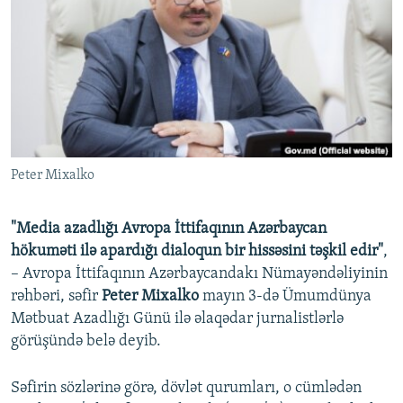
İNFOQRAFIKA
AZƏRBAYCAN ƏDƏBIYYATI KITABXANASI
MISSIYAMIZ
BIZI IZLƏ
KARIKATURA
İSLAM VƏ DEMOKRATIYA
PEŞƏ ETIKASI VƏ JURNALISTIKA STANDARTLARIMIZ
İZ - MƏDƏNIYYƏT PROQRAMI
MATERIALLARIMIZDAN ISTIFADƏ
AZADLIQRADIOSU MOBIL TELEFONUNUZDA
RFE/RL-in bütün saytları
BIZIMLƏ ƏLAQƏ
Peter Mixalko
XƏBƏR BÜLLETENLƏRIMIZ
"Media azadlığı Avropa İttifaqının Azərbaycan
hökuməti ilə apardığı dialoqun bir hissəsini təşkil edir"
,
– Avropa İttifaqının Azərbaycandakı Nümayəndəliyinin
rəhbəri, səfir
Peter Mixalko
mayın 3-də Ümumdünya
Mətbuat Azadlığı Günü ilə əlaqədar jurnalistlərlə
görüşündə belə deyib.
Səfirin sözlərinə görə, dövlət qurumları, o cümlədən