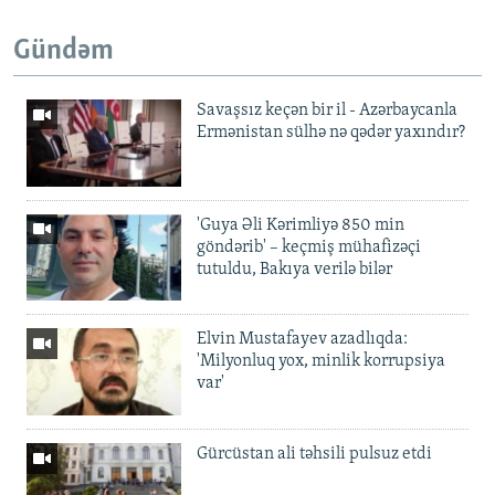
Gündəm
Savaşsız keçən bir il - Azərbaycanla
Ermənistan sülhə nə qədər yaxındır?
'Guya Əli Kərimliyə 850 min
göndərib' – keçmiş mühafizəçi
tutuldu, Bakıya verilə bilər
Elvin Mustafayev azadlıqda:
'Milyonluq yox, minlik korrupsiya
var'
Gürcüstan ali təhsili pulsuz etdi