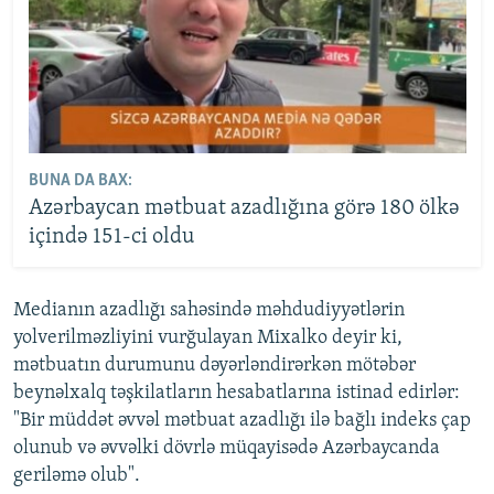
BUNA DA BAX:
Azərbaycan mətbuat azadlığına görə 180 ölkə
içində 151-ci oldu
Medianın azadlığı sahəsində məhdudiyyətlərin
yolverilməzliyini vurğulayan Mixalko deyir ki,
mətbuatın durumunu dəyərləndirərkən mötəbər
beynəlxalq təşkilatların hesabatlarına istinad edirlər:
"Bir müddət əvvəl mətbuat azadlığı ilə bağlı indeks çap
olunub və əvvəlki dövrlə müqayisədə Azərbaycanda
geriləmə olub".