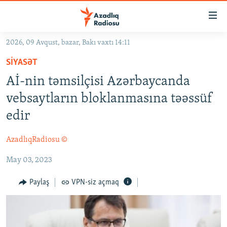
Keçid
linkləri
Əsas
2026, 09 Avqust, bazar, Bakı vaxtı 14:11
məzmuna
GÜNDƏM
SIYASƏT
qayıt
#İZAHLA
Əsas
Aİ-nin təmsilçisi Azərbaycanda
KORRUPSIOMETR
naviqasiyaya
vebsaytların bloklanmasına təəssüf
qayıt
#ƏSLINDƏ
edir
Axtarışa
FƏRQƏ BAX
keç
AzadlıqRadiosu ©
QANUNI DOĞRU
May 03, 2023
ARAŞDIRMA
MULTIMEDIA
Paylaş
VPN-siz açmaq
RADIO ARXIV
VIDEO
HAQQIMIZDA
FOTOQALEREYA
OXU ZALI