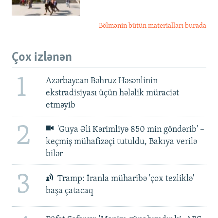
Bölmənin bütün materialları burada
Çox izlənən
1
Azərbaycan Bəhruz Həsənlinin
ekstradisiyası üçün hələlik müraciət
etməyib
2
'Guya Əli Kərimliyə 850 min göndərib' –
keçmiş mühafizəçi tutuldu, Bakıya verilə
bilər
3
Tramp: İranla müharibə 'çox tezliklə'
başa çatacaq