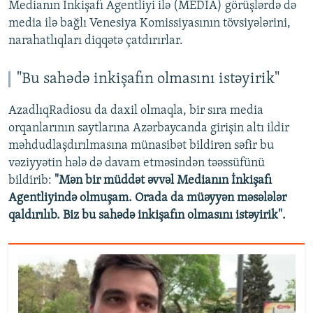
Medianın İnkişafı Agentliyi ilə (MEDİA) görüşlərdə də
media ilə bağlı Venesiya Komissiyasının tövsiyələrini,
narahatlıqları diqqətə çatdırırlar.
"Bu sahədə inkişafın olmasını istəyirik"
AzadlıqRadiosu da daxil olmaqla, bir sıra media
orqanlarının saytlarına Azərbaycanda girişin altı ildir
məhdudlaşdırılmasına münasibət bildirən səfir bu
vəziyyətin hələ də davam etməsindən təəssüfünü
bildirib:
"Mən bir müddət əvvəl Medianın İnkişafı
Agentliyində olmuşam. Orada da müəyyən məsələlər
qaldırılıb. Biz bu sahədə inkişafın olmasını istəyirik".