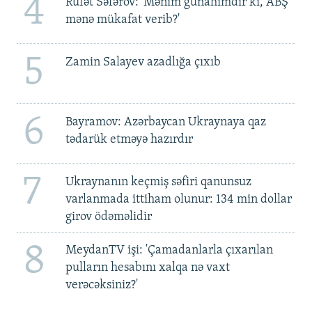
4
Rüfət Səfərov: 'Mənim günahımdır ki, ABŞ
mənə mükafat verib?'
5
Zamin Salayev azadlığa çıxıb
6
Bayramov: Azərbaycan Ukraynaya qaz
tədarük etməyə hazırdır
7
Ukraynanın keçmiş səfiri qanunsuz
varlanmada ittiham olunur: 134 min dollar
girov ödəməlidir
8
MeydanTV işi: 'Çamadanlarla çıxarılan
pulların hesabını xalqa nə vaxt
verəcəksiniz?'