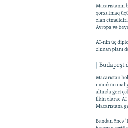
Macarıstanın b
qorxutmaq üçün
elan etməlidirl
Avropa və beyn
Aİ-nin üç diplo
olunan planı də
Budapeşt d
Macarıstan hök
mümkün maliyy
altında geri ç
ilkin olaraq Aİ
Macarıstana gə
Bundan öncə "P