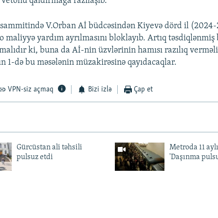
 vetonu qaldırmağa razılaşıb.
 sammitində V.Orban Aİ büdcəsindən Kiyevə dörd il (2024-
o maliyyə yardım ayrılmasını bloklayıb. Artıq təsdiqlənmiş
malıdır ki, buna da Aİ-nin üzvlərinin hamısı razılıq verməli
alın 1-də bu məsələnin müzakirəsinə qayıdacaqlar.
VPN-siz açmaq
Bizi izlə
Çap et
Gürcüstan ali təhsili
Metroda 11 aylı
pulsuz etdi
'Daşınma pulsu