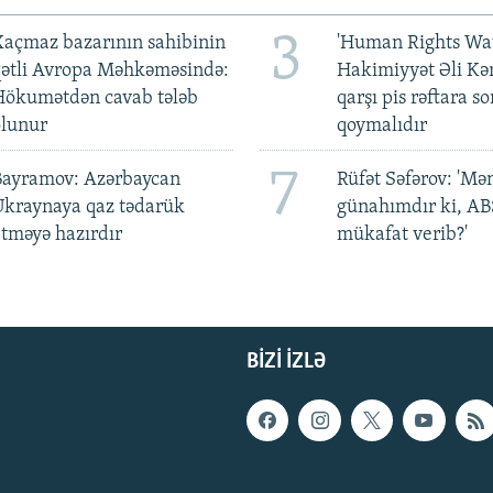
3
açmaz bazarının sahibinin
'Human Rights Wat
qətli Avropa Məhkəməsində:
Hakimiyyət Əli Kə
Hökumətdən cavab tələb
qarşı pis rəftara so
olunur
qoymalıdır
7
Bayramov: Azərbaycan
Rüfət Səfərov: 'M
Ukraynaya qaz tədarük
günahımdır ki, A
tməyə hazırdır
mükafat verib?'
BIZI IZLƏ