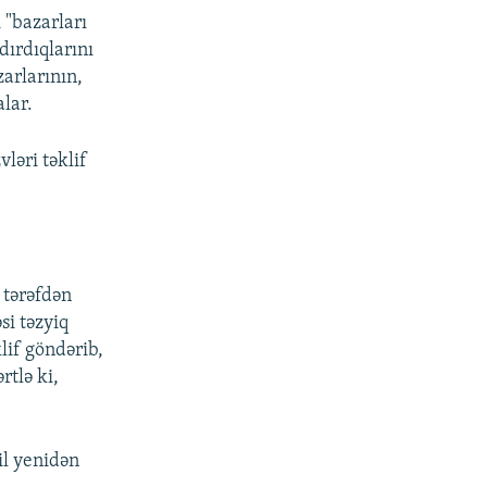
i "bazarları
ırdıqlarını
zarlarının,
lar.
ləri təklif
 tərəfdən
i təzyiq
lif göndərib,
rtlə ki,
il yenidən