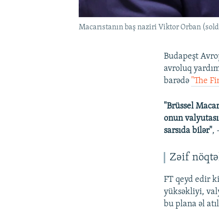
Macarıstanın baş naziri Viktor Orban (solda)
Budapeşt Avrop
avroluq yardım
barədə
"The Fi
"Brüssel Macarı
onun valyutasın
sarsıda bilər"
,
Zəif nöqtə
FT qeyd edir ki
yüksəkliyi, va
bu plana əl atıl