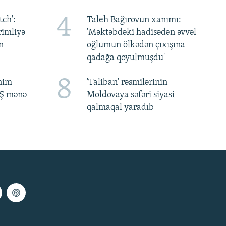
4
ch':
Taleh Bağırovun xanımı:
rimliyə
'Məktəbdəki hadisədən əvvəl
n
oğlumun ölkədən çıxışına
qadağa qoyulmuşdu'
8
ənim
'Taliban' rəsmilərinin
BŞ mənə
Moldovaya səfəri siyasi
qalmaqal yaradıb