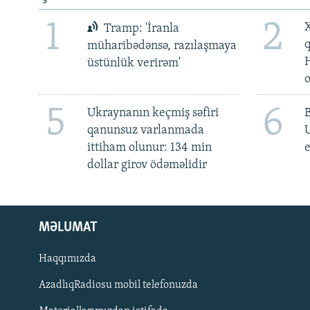
1
2
X
Tramp: 'İranla
müharibədənsə, razılaşmaya
üstünlük verirəm'
5
6
Ukraynanın keçmiş səfiri
qanunsuz varlanmada
ittiham olunur: 134 min
e
dollar girov ödəməlidir
MƏLUMAT
Haqqımızda
AzadlıqRadiosu mobil telefonuzda