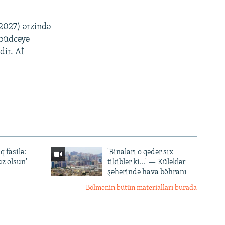
2027) ərzində
 büdcəyə
dir. Aİ
q fasilə:
'Binaları o qədər sıx
z olsun'
tikiblər ki...' — Küləklər
şəhərində hava böhranı
Bölmənin bütün materialları burada