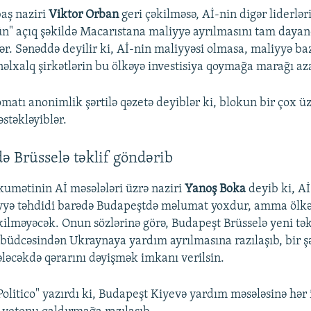
aş naziri
Viktor Orban
geri çəkilməsə, Aİ-nin digər liderlər
" açıq şəkildə Macarıstana maliyyə ayrılmasını tam dayand
ər. Sənəddə deyilir ki, Aİ-nin maliyyəsi olmasa, maliyyə ba
əlxalq şirkətlərin bu ölkəyə investisiya qoymağa marağı aza
matı anonimlik şərtilə qəzetə deyiblər ki, blokun bir çox üzv
stəkləyiblər.
ə Brüsselə təklif göndərib
umətinin Aİ məsələləri üzrə naziri
Yanoş Boka
deyib ki, Aİ
ə təhdidi barədə Budapeştdə məlumat yoxdur, amma ölkəs
əkilməyəcək. Onun sözlərinə görə, Budapeşt Brüsselə yeni tək
 büdcəsindən Ukraynaya yardım ayrılmasına razılaşıb, bir şə
ləcəkdə qərarını dəyişmək imkanı verilsin.
olitico" yazırdı ki, Budapeşt Kiyevə yardım məsələsinə hər 