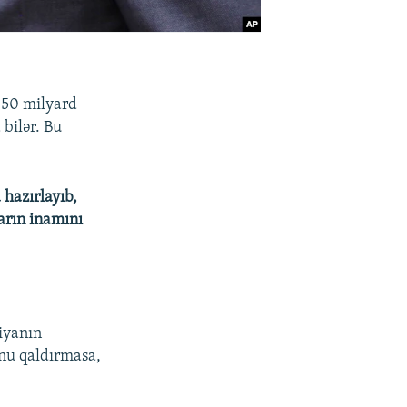
 50 milyard
bilər. Bu
 hazırlayıb,
ların inamını
siyanın
onu qaldırmasa,