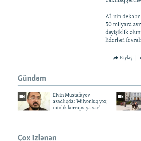
baxmaq şərtilə
Aİ-nin dekabr
50 milyard avr
dəyişiklik olun
liderləri fevr
Paylaş
Gündəm
Elvin Mustafayev
azadlıqda: 'Milyonluq yox,
minlik korrupsiya var'
Çox izlənən