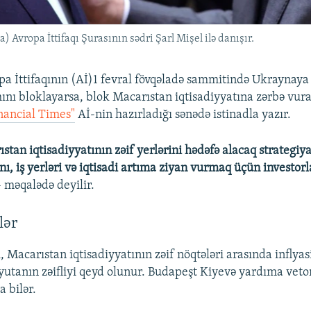
 Avropa İttifaqı Şurasının sədri Şarl Mişel ilə danışır.
a İttifaqının (Aİ)1 fevral fövqəladə sammitində Ukraynaya
ını bloklayarsa, blok Macarıstan iqtisadiyyatına zərbə vura 
nancial Times"
Aİ-nin hazırladığı sənədə istinadla yazır.
stan iqtisadiyyatının zəif yerlərini hədəfə alacaq strategiya
ı, iş yerləri və iqtisadi artıma ziyan vurmaq üçün investor
 - məqalədə deyilir.
lər
, Macarıstan iqtisadiyyatının zəif nöqtələri arasında inflya
lyutanın zəifliyi qeyd olunur. Budapeşt Kiyevə yardıma vet
a bilər.