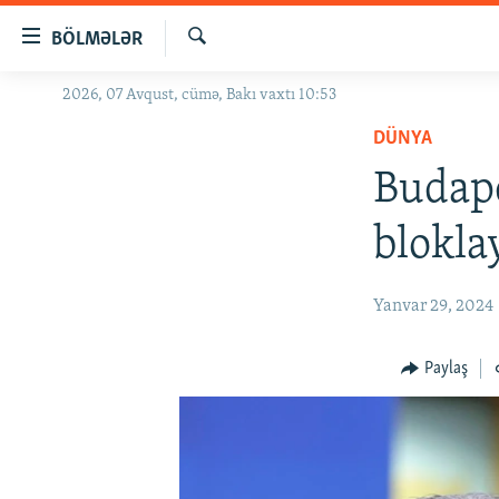
Keçid
BÖLMƏLƏR
linkləri
Axtar
Əsas
2026, 07 Avqust, cümə, Bakı vaxtı 10:53
GÜNDƏM
məzmuna
DÜNYA
#İZAHLA
qayıt
Əsas
Budap
KORRUPSIOMETR
naviqasiyaya
#ƏSLINDƏ
qayıt
blokla
Axtarışa
FƏRQƏ BAX
keç
QANUNI DOĞRU
Yanvar 29, 2024
ARAŞDIRMA
Paylaş
MULTIMEDIA
RADIO ARXIV
VIDEO
HAQQIMIZDA
FOTOQALEREYA
OXU ZALI