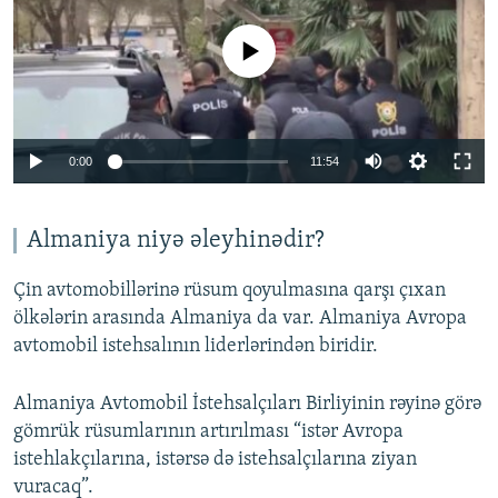
No media source currently available
Auto
0:00
11:54
240p
360p
Almaniya niyə əleyhinədir?
Auto
240p
360p
480p
480p
Çin avtomobillərinə rüsum qoyulmasına qarşı çıxan
720p
ölkələrin arasında Almaniya da var. Almaniya Avropa
720p
1080p
avtomobil istehsalının liderlərindən biridir.
1080p
Almaniya Avtomobil İstehsalçıları Birliyinin rəyinə görə
gömrük rüsumlarının artırılması “istər Avropa
istehlakçılarına, istərsə də istehsalçılarına ziyan
vuracaq”.