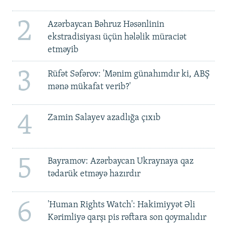
2
Azərbaycan Bəhruz Həsənlinin
ekstradisiyası üçün hələlik müraciət
etməyib
3
Rüfət Səfərov: 'Mənim günahımdır ki, ABŞ
mənə mükafat verib?'
4
Zamin Salayev azadlığa çıxıb
5
Bayramov: Azərbaycan Ukraynaya qaz
tədarük etməyə hazırdır
6
'Human Rights Watch': Hakimiyyət Əli
Kərimliyə qarşı pis rəftara son qoymalıdır