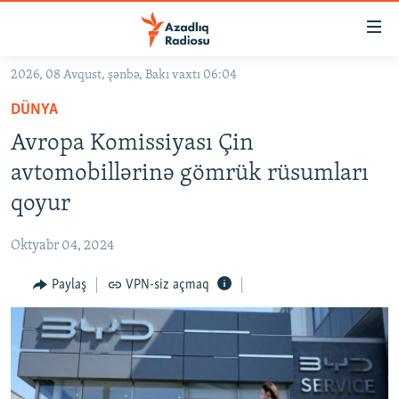
Keçid
linkləri
Əsas
2026, 08 Avqust, şənbə, Bakı vaxtı 06:04
məzmuna
GÜNDƏM
DÜNYA
qayıt
#İZAHLA
Əsas
Avropa Komissiyası Çin
KORRUPSIOMETR
naviqasiyaya
avtomobillərinə gömrük rüsumları
qayıt
#ƏSLINDƏ
qoyur
Axtarışa
FƏRQƏ BAX
keç
Oktyabr 04, 2024
QANUNI DOĞRU
Paylaş
VPN-siz açmaq
ARAŞDIRMA
MULTIMEDIA
RADIO ARXIV
VIDEO
HAQQIMIZDA
FOTOQALEREYA
OXU ZALI