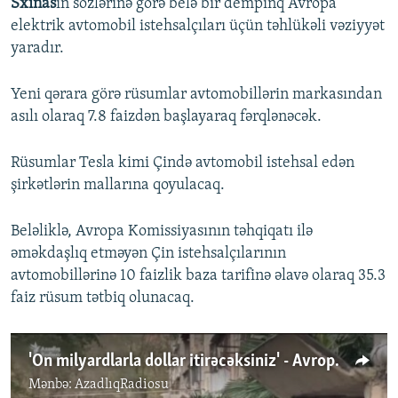
Sxinas
ın sözlərinə görə belə bir dempinq Avropa
elektrik avtomobil istehsalçıları üçün təhlükəli vəziyyət
yaradır.
Yeni qərara görə rüsumlar avtomobillərin markasından
asılı olaraq 7.8 faizdən başlayaraq fərqlənəcək.
Rüsumlar Tesla kimi Çində avtomobil istehsal edən
şirkətlərin mallarına qoyulacaq.
Beləliklə, Avropa Komissiyasının təhqiqatı ilə
əməkdaşlıq etməyən Çin istehsalçılarının
avtomobillərinə 10 faizlik baza tarifinə əlavə olaraq 35.3
faiz rüsum tətbiq olunacaq.
'On milyardlarla dollar itirəcəksiniz' - Avropa Bakını tənqid edib niyə əməkdaşlıq edir?
Mənbə:
AzadlıqRadiosu