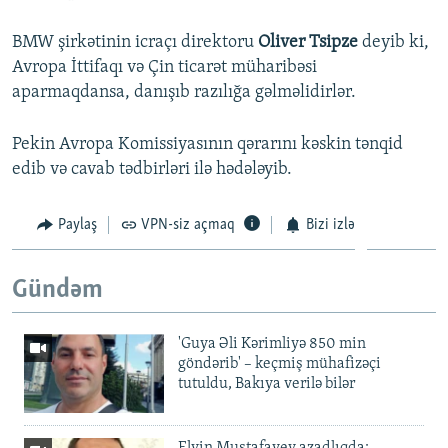
BMW şirkətinin icraçı direktoru
Oliver Tsipze
deyib ki,
Avropa İttifaqı və Çin ticarət müharibəsi
aparmaqdansa, danışıb razılığa gəlməlidirlər.
Pekin Avropa Komissiyasının qərarını kəskin tənqid
edib və cavab tədbirləri ilə hədələyib.
Paylaş
VPN-siz açmaq
Bizi izlə
Gündəm
'Guya Əli Kərimliyə 850 min
göndərib' – keçmiş mühafizəçi
tutuldu, Bakıya verilə bilər
Elvin Mustafayev azadlıqda: