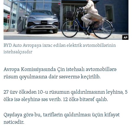
İNFOQRAFIKA
AZƏRBAYCAN ƏDƏBIYYATI KITABXANASI
MISSIYAMIZ
BIZI IZLƏ
KARIKATURA
İSLAM VƏ DEMOKRATIYA
PEŞƏ ETIKASI VƏ JURNALISTIKA STANDARTLARIMIZ
İZ - MƏDƏNIYYƏT PROQRAMI
MATERIALLARIMIZDAN ISTIFADƏ
AZADLIQRADIOSU MOBIL TELEFONUNUZDA
RFE/RL-in bütün saytları
BYD Auto Avropaya ixrac edilən elektrik avtomobillərinin
BIZIMLƏ ƏLAQƏ
istehsalçısıdır
XƏBƏR BÜLLETENLƏRIMIZ
Avropa Komissiyasında Çin istehsalı avtomobillərə
rüsum qoyulmasına dair səsvermə keçirilib.
27 üzv ölkədən 10-u rüsumun qaldırılmasının leyhinə, 5
ölkə isə əleyhinə səs verib. 12 ölkə bitərəf qalıb.
Qaydaya görə bu, tariflərin qaldırılması üçün kifayət
nəticədir.