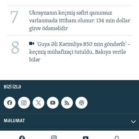
7
Ukraynanın keçmiş səfiri qanunsuz
varlanmada ittiham olunur: 134 min dollar
girov ödəməlidir
8
'Guya Əli Kərimliyə 850 min göndərib' –
keçmiş mühafizəçi tutuldu, Bakıya verilə
bilər
BIZI IZLƏ
MƏLUMAT
AzadlıqRadiosu © 2026 Inc. | Bütün hüquqlar qorunur