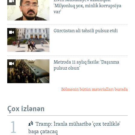
'Milyonluq yox, minlik korrupsiya
var'
Gürcüstan ali təhsili pulsuz etdi
Metroda 11 aylıq fasilə: 'Daşınma
pulsuz olsun'
Bölmənin bütün materialları burada
Çox izlənən
1
Tramp: İranla müharibə 'çox tezliklə'
başa çatacaq