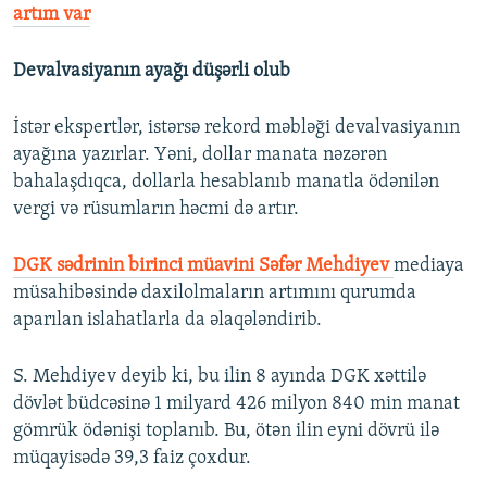
artım var
Devalvasiyanın ayağı düşərli olub
İstər ekspertlər, istərsə rekord məbləği devalvasiyanın
ayağına yazırlar. Yəni, dollar manata nəzərən
bahalaşdıqca, dollarla hesablanıb manatla ödənilən
vergi və rüsumların həcmi də artır.
DGK sədrinin birinci müavini Səfər Mehdiyev
mediaya
müsahibəsində daxilolmaların artımını qurumda
aparılan islahatlarla da əlaqələndirib.
S. Mehdiyev deyib ki, bu ilin 8 ayında DGK xəttilə
dövlət büdcəsinə 1 milyard 426 milyon 840 min manat
gömrük ödənişi toplanıb. Bu, ötən ilin eyni dövrü ilə
müqayisədə 39,3 faiz çoxdur.