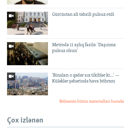
Gürcüstan ali təhsili pulsuz etdi
Metroda 11 aylıq fasilə: 'Daşınma
pulsuz olsun'
'Binaları o qədər sıx tikiblər ki...' —
Küləklər şəhərində hava böhranı
Bölmənin bütün materialları burada
Çox izlənən