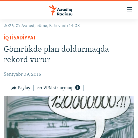
Keçid
linkləri
Əsas
2026, 07 Avqust, cümə, Bakı vaxtı 14:08
məzmuna
GÜNDƏM
İQTISADIYYAT
qayıt
#İZAHLA
Əsas
Gömrükdə plan doldurmaqda
KORRUPSIOMETR
naviqasiyaya
rekord vurur
qayıt
#ƏSLINDƏ
Axtarışa
Sentyabr 09, 2016
FƏRQƏ BAX
keç
QANUNI DOĞRU
Paylaş
VPN-siz açmaq
ARAŞDIRMA
MULTIMEDIA
RADIO ARXIV
VIDEO
HAQQIMIZDA
FOTOQALEREYA
OXU ZALI