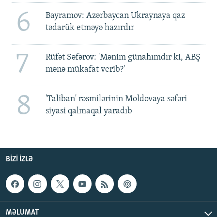
6
Bayramov: Azərbaycan Ukraynaya qaz
tədarük etməyə hazırdır
7
Rüfət Səfərov: 'Mənim günahımdır ki, ABŞ
mənə mükafat verib?'
8
'Taliban' rəsmilərinin Moldovaya səfəri
siyasi qalmaqal yaradıb
BIZI IZLƏ
MƏLUMAT