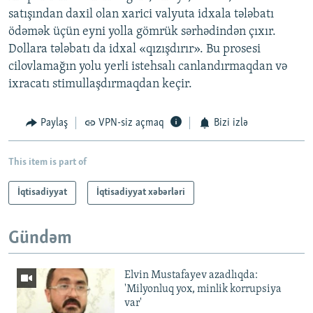
satışından daxil olan xarici valyuta idxala tələbatı
ödəmək üçün eyni yolla gömrük sərhədindən çıxır.
Dollara tələbatı da idxal «qızışdırır». Bu prosesi
cilovlamağın yolu yerli istehsalı canlandırmaqdan və
ixracatı stimullaşdırmaqdan keçir.
Paylaş
VPN-siz açmaq
Bizi izlə
This item is part of
İqtisadiyyat
İqtisadiyyat xəbərləri
Gündəm
Elvin Mustafayev azadlıqda:
'Milyonluq yox, minlik korrupsiya
var'