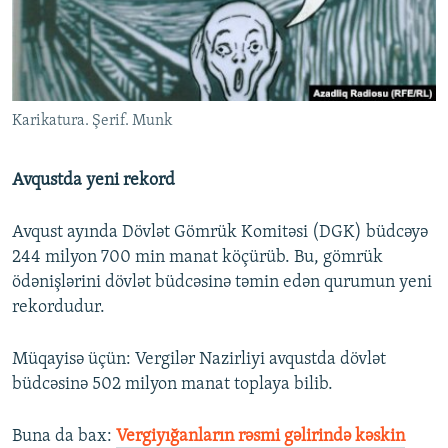
İNFOQRAFIKA
AZƏRBAYCAN ƏDƏBIYYATI KITABXANASI
MISSIYAMIZ
BIZI IZLƏ
KARIKATURA
İSLAM VƏ DEMOKRATIYA
PEŞƏ ETIKASI VƏ JURNALISTIKA STANDARTLARIMIZ
İZ - MƏDƏNIYYƏT PROQRAMI
MATERIALLARIMIZDAN ISTIFADƏ
Karikatura. Şerif. Munk
AZADLIQRADIOSU MOBIL TELEFONUNUZDA
RFE/RL-in bütün saytları
BIZIMLƏ ƏLAQƏ
Avqustda yeni rekord
XƏBƏR BÜLLETENLƏRIMIZ
Avqust ayında Dövlət Gömrük Komitəsi (DGK) büdcəyə
244 milyon 700 min manat köçürüb. Bu, gömrük
ödənişlərini dövlət büdcəsinə təmin edən qurumun yeni
rekordudur.
Müqayisə üçün: Vergilər Nazirliyi avqustda dövlət
büdcəsinə 502 milyon manat toplaya bilib.
Buna da bax:​
Vergiyığanların rəsmi gəlirində kəskin