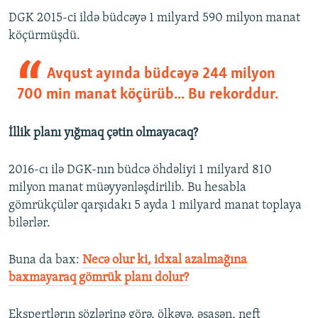
DGK 2015-ci ildə büdcəyə 1 milyard 590 milyon manat
köçürmüşdü.
Avqust ayında büdcəyə 244 milyon
700 min manat köçürüb... Bu rekorddur.
İllik planı yığmaq çətin olmayacaq?
2016-cı ilə DGK-nın büdcə öhdəliyi 1 milyard 810
milyon manat müəyyənləşdirilib. Bu hesabla
gömrükçülər qarşıdakı 5 ayda 1 milyard manat toplaya
bilərlər.
Buna da bax:​
Necə olur ki, idxal azalmağına
baxmayaraq gömrük planı dolur?
Ekspertlərın sözlərinə görə, ölkəyə, əsasən, neft