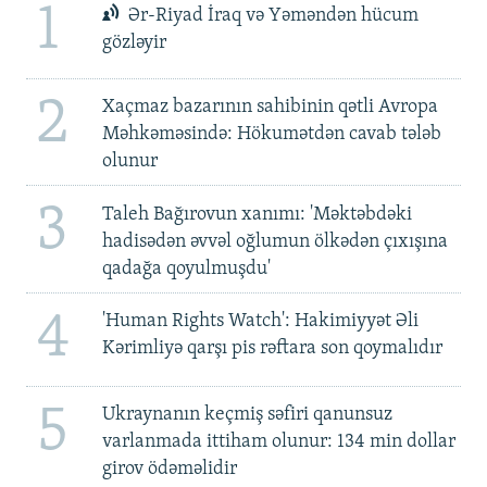
1
Ər-Riyad İraq və Yəməndən hücum
gözləyir
2
Xaçmaz bazarının sahibinin qətli Avropa
Məhkəməsində: Hökumətdən cavab tələb
olunur
3
Taleh Bağırovun xanımı: 'Məktəbdəki
hadisədən əvvəl oğlumun ölkədən çıxışına
qadağa qoyulmuşdu'
4
'Human Rights Watch': Hakimiyyət Əli
Kərimliyə qarşı pis rəftara son qoymalıdır
5
Ukraynanın keçmiş səfiri qanunsuz
varlanmada ittiham olunur: 134 min dollar
girov ödəməlidir