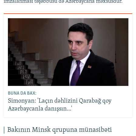
imzalanması təşəbbüsü də Azərbaycana məxsusdur.
BUNA DA BAX:
Simonyan: 'Laçın dəhlizini Qarabağ qoy
Azərbaycanla danışsın...'
Bakının Minsk qrupuna münasibəti