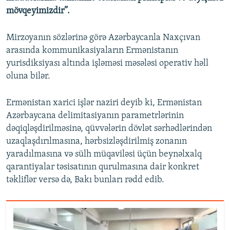
mövqeyimizdir”.
Mirzoyanın sözlərinə görə Azərbaycanla Naxçıvan
arasında kommunikasiyaların Ermənistanın
yurisdiksiyası altında işləməsi məsələsi operativ həll
oluna bilər.
Ermənistan xarici işlər naziri deyib ki, Ermənistan
Azərbaycana delimitasiyanın parametrlərinin
dəqiqləşdirilməsinə, qüvvələrin dövlət sərhədlərindən
uzaqlaşdırılmasına, hərbsizləşdirilmiş zonanın
yaradılmasına və sülh müqaviləsi üçün beynəlxalq
qarantiyalar təsisatının qurulmasına dair konkret
təkliflər versə də, Bakı bunları rədd edib.