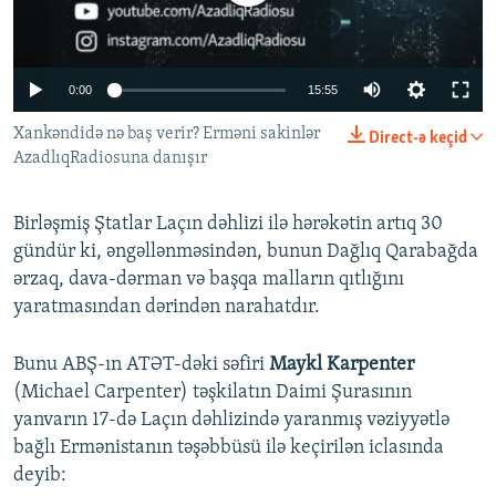
İNFOQRAFIKA
AZƏRBAYCAN ƏDƏBIYYATI KITABXANASI
MISSIYAMIZ
BIZI IZLƏ
KARIKATURA
İSLAM VƏ DEMOKRATIYA
PEŞƏ ETIKASI VƏ JURNALISTIKA STANDARTLARIMIZ
Auto
0:00
15:55
İZ - MƏDƏNIYYƏT PROQRAMI
MATERIALLARIMIZDAN ISTIFADƏ
240p
Xankəndidə nə baş verir? Erməni sakinlər
Direct-ə keçid
AZADLIQRADIOSU MOBIL TELEFONUNUZDA
RFE/RL-in bütün saytları
AzadlıqRadiosuna danışır
360p
BIZIMLƏ ƏLAQƏ
480p
Auto
240p
360p
480p
XƏBƏR BÜLLETENLƏRIMIZ
Birləşmiş Ştatlar Laçın dəhlizi ilə hərəkətin artıq 30
720p
gündür ki, əngəllənməsindən, bunun Dağlıq Qarabağda
720p
1080p
ərzaq, dava-dərman və başqa malların qıtlığını
1080p
yaratmasından dərindən narahatdır.
Bunu ABŞ-ın ATƏT-dəki səfiri
Maykl Karpenter
(Michael Carpenter) təşkilatın Daimi Şurasının
yanvarın 17-də Laçın dəhlizində yaranmış vəziyyətlə
bağlı Ermənistanın təşəbbüsü ilə keçirilən iclasında
deyib: