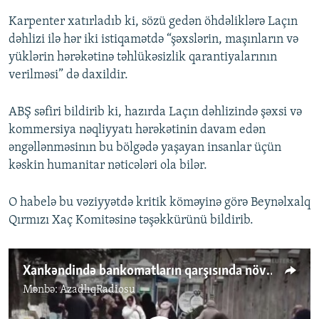
Karpenter xatırladıb ki, sözü gedən öhdəliklərə Laçın
dəhlizi ilə hər iki istiqamətdə “şəxslərin, maşınların və
yüklərin hərəkətinə təhlükəsizlik qarantiyalarının
verilməsi” də daxildir.
ABŞ səfiri bildirib ki, hazırda Laçın dəhlizində şəxsi və
kommersiya nəqliyyatı hərəkətinin davam edən
əngəllənməsinın bu bölgədə yaşayan insanlar üçün
kəskin humanitar nəticələri ola bilər.
O habelə bu vəziyyətdə kritik köməyinə görə Beynəlxalq
Qırmızı Xaç Komitəsinə təşəkkürünü bildirib.
Xankəndində bankomatların qarşısında növbələr yaranıb
Mənbə:
AzadlıqRadiosu