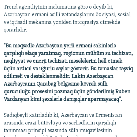
Trend agentliyinin məlumatına görə o deyib ki,
Azərbaycan erməni əsilli vətəndaşlarını öz siyasi, sosial
və iqtisadi məkanına yenidən inteqrasiya etməkdə
qərarlıdır:
"Bu məqsədlə Azərbaycan yerli erməni sakinlərlə
qarşılıqlı əlaqə yaratmaq, regionun mühüm su təchizatı,
nəqliyyat və enerji təchizatı məsələlərini həll etmək
üçün ardıcıl və uğurlu səylər göstərir. Bu təmaslar təşviq
edilməli və dəstəklənməlidir. Lakin Azərbaycan
Azərbaycanın Qarabağ bölgəsinə kövrək sülh
quruculuğu prosesini pozmaq üçün göndərilmiş Ruben
Vardanyan kimi şəxslərlə danışıqlar aparmayacaq”.
Sadıqbəyli xatırladıb ki, Azərbaycan və Ermənistan
arasında ərazi bütövlüyü və sərhədlərin qarşılıqlı
tanınması prinsipi əsasında sülh müqaviləsinin