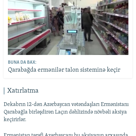
BUNA DA BAX:
Qarabağda ermənilər talon sisteminə keçir
Xatırlatma
Dekabrın 12-dən Azərbaycan vətəndaşları Ermənistanı
Qarabağla birləşdirən Laçın dəhlizində növbəli aksiya
keçirirlər.
Ermənistan tərəfi Azərbaycanı bu aksiyanın arxasında