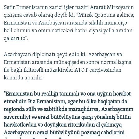
Səfir Ermənistanın xarici işlər naziri Ararat Mirzoyanın
çıxışına cavab olaraq deyib ki, “Minsk Qrupuna gəlincə,
Ermənistan və Azərbaycan arasında silahlı münaqişə
həll olunub və onun nəticələri hərbi-siyasi yolla aradan
qaldırılıb”.
Azərbaycan diplomatı qeyd edib ki, Azərbaycan və
Ermənistan arasında münaqişədən sonra normallaşma
ilə bağlı ikitərəfli müzakirələr ATƏT çərçivəsindən
kənarda aparılır:
"Ermənistan bu reallığı tanımalı və ona uyğun hərəkət
etməlidir. Biz Ermənistanı, əgər bu ölkə həqiqətən də
regionda sülh və sabitlikdə maraqlıdırsa, Azərbaycanın
suverenliyi və ərazi bütövlüyünə qarşı yönəlmiş bütün
hərəkətlərdən və döyüşkən ritorikadan əl çəkməyə,
Azərbaycanın ərazi bütövlüyünü pozmaq cəhdlərini