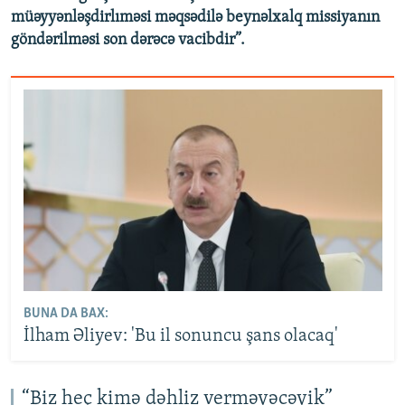
müəyyənləşdirlıməsi məqsədilə beynəlxalq missiyanın
göndərilməsi son dərəcə vacibdir”.
BUNA DA BAX:
İlham Əliyev: 'Bu il sonuncu şans olacaq'
“Biz heç kimə dəhliz verməyəcəyik”