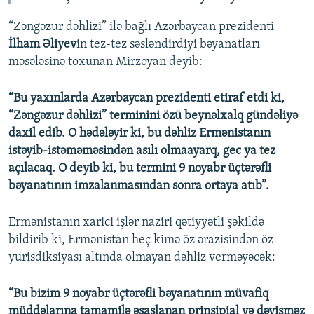
“Zəngəzur dəhlizi” ilə bağlı Azərbaycan prezidenti
İlham Əliyev
in tez-tez səsləndirdiyi bəyanatları
məsələsinə toxunan Mirzoyan deyib:
“Bu yaxınlarda Azərbaycan prezidenti etiraf etdi ki,
“Zəngəzur dəhlizi” terminini özü beynəlxalq gündəliyə
daxil edib. O hədələyir ki, bu dəhliz Ermənistanın
istəyib-istəməməsindən asılı olmaayarq, gec ya tez
açılacaq. O deyib ki, bu termini 9 noyabr üçtərəfli
bəyanatının imzalanmasından sonra ortaya atıb”.
Ermənistanın xarici işlər naziri qətiyyətli şəkildə
bildirib ki, Ermənistan heç kimə öz ərazisindən öz
yurisdiksiyası altında olmayan dəhliz verməyəcək:
“Bu bizim 9 noyabr üçtərəfli bəyanatının müvafiq
müddəlarına tamamilə əsaslanan prinsipial və dəyişməz