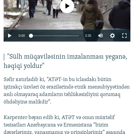
No media source currently available
Auto
0:00
3:35
240p
360p
"Sülh müqaviləsinin imzalanması yeganə,
həqiqi yoldur"
Auto
240p
360p
480p
480p
720p
Səfir xatırladıb ki, “ATƏT-in bu iclasdakı bütün
720p
1080p
iştirakçı üzvləri öz ərazilərində etnik mənsubiyyətindən
1080p
asılı olmayaraq adamların təhlükəsizliyini qorumaq
öhdəliyinə malikdir”.
Karpenter bəyan edib ki, ATƏT və onun müxtəlif
təsisatları Azərbaycana və Ermənistana “bizim
dəyərlərimiz, yanaşmamız və prinsiplərimiz” əsasında