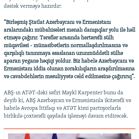
dəstək verməyə hazırdır:
“Birləşmiş Ştatlat Azərbaycanı və Ermənistanı
aralarındakı mübahisələri mənalı danışıqlar yolu ilə həll
etməyə çağırır. Tərəflər arasında hərtərəfli sülh
müqaviləsi - münasibətlərin normallaşdırılmasına və
qarşılıqlı tanınmaya əsaslanan uzunmüddətli sülhə
aparan yeganə həqiqi yoldur. Biz habelə Azərbaycanı və
Ermənistanı iddia olunan zorakılıqların araşdırılmasına
və cavabdehlərin məsuliyyətə cəld edilməsinə çağırırıq”.
ABŞ-ın ATƏT-dəki səfiri Maykl Karpenter bunu da
deyib ki, ABŞ Azərbaycan və Ermənistanla ikitərəfli və
habelə Avropa İttifaqı və ATƏT kimi partnyorlarla
birlikdə çoxtərəfli qaydada işləməyi davam etdirəcək.