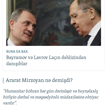
BUNA DA BAX:
Bayramov və Lavrov Laçın dəhlizindən
danışıblar
Ararat Mirzoyan nə demişdi?
“Humanitar böhran hər gün dərinləşir və beynəlxalq
birliyin dərhal və məqsədyönlü müdaxiləsinə ehtiyac
vardır”.