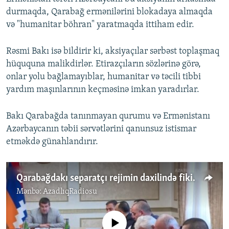
durmaqda, Qarabağ ermənilərini blokadaya almaqda
və "humanitar böhran" yaratmaqda ittiham edir.
Rəsmi Bakı isə bildirir ki, aksiyaçılar sərbəst toplaşmaq
hüququna malikdirlər. Etirazçıların sözlərinə görə,
onlar yolu bağlamayıblar, humanitar və təcili tibbi
yardım maşınlarının keçməsinə imkan yaradırlar.
Bakı Qarabağda tanınmayan qurumu və Ermənistanı
Azərbaycanın təbii sərvətlərini qanunsuz istismar
etməkdə günahlandırır.
Qarabağdakı separatçı rejimin daxilində fikir ayrılığı müşahidə olunur
Mənbə:
AzadlıqRadiosu
No media source currently available