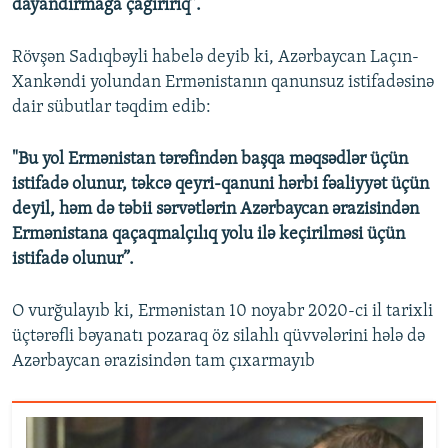
dayandırmağa çağırırıq”.
Rövşən Sadıqbəyli habelə deyib ki, Azərbaycan Laçın-
Xankəndi yolundan Ermənistanın qanunsuz istifadəsinə
dair sübutlar təqdim edib:
"Bu yol Ermənistan tərəfindən başqa məqsədlər üçün
istifadə olunur, təkcə qeyri-qanuni hərbi fəaliyyət üçün
deyil, həm də təbii sərvətlərin Azərbaycan ərazisindən
Ermənistana qaçaqmalçılıq yolu ilə keçirilməsi üçün
istifadə olunur”.
O vurğulayıb ki, Ermənistan 10 noyabr 2020-ci il tarixli
üçtərəfli bəyanatı pozaraq öz silahlı qüvvələrini hələ də
Azərbaycan ərazisindən tam çıxarmayıb