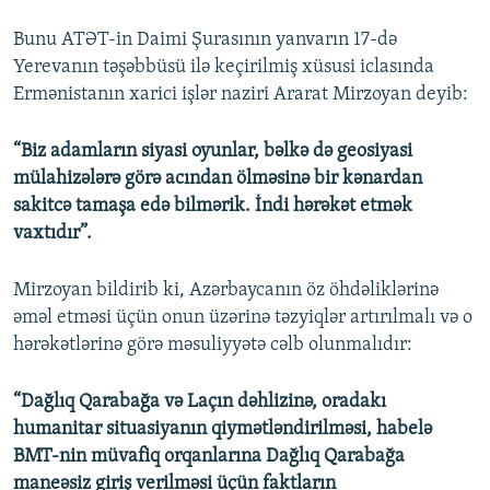
Bunu ATƏT-in Daimi Şurasının yanvarın 17-də
Yerevanın təşəbbüsü ilə keçirilmiş xüsusi iclasında
Ermənistanın xarici işlər naziri Ararat Mirzoyan deyib:
“Biz adamların siyasi oyunlar, bəlkə də geosiyasi
mülahizələrə görə acından ölməsinə bir kənardan
sakitcə tamaşa edə bilmərik. İndi hərəkət etmək
vaxtıdır”.
Mirzoyan bildirib ki, Azərbaycanın öz öhdəliklərinə
əməl etməsi üçün onun üzərinə təzyiqlər artırılmalı və o
hərəkətlərinə görə məsuliyyətə cəlb olunmalıdır:
“Dağlıq Qarabağa və Laçın dəhlizinə, oradakı
humanitar situasiyanın qiymətləndirilməsi, habelə
BMT-nin müvafiq orqanlarına Dağlıq Qarabağa
maneəsiz giriş verilməsi üçün faktların