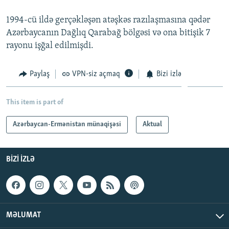
1994-cü ildə gerçəkləşən atəşkəs razılaşmasına qədər
Azərbaycanın Dağlıq Qarabağ bölgəsi və ona bitişik 7
rayonu işğal edilmişdi.
Paylaş
VPN-siz açmaq
Bizi izlə
This item is part of
Azərbaycan-Ermənistan münaqişəsi
Aktual
BIZI IZLƏ
MƏLUMAT