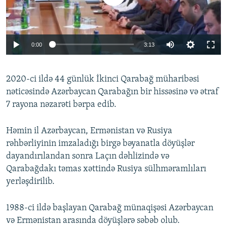
Auto
0:00
3:13
240p
2020-ci ildə 44 günlük İkinci Qarabağ müharibəsi
360p
nəticəsində Azərbaycan Qarabağın bir hissəsinə və ətraf
Auto
240p
360p
480p
480p
7 rayona nəzarəti bərpa edib.
720p
720p
1080p
Həmin il Azərbaycan, Ermənistan və Rusiya
1080p
rəhbərliyinin imzaladığı birgə bəyanatla döyüşlər
dayandırılandan sonra Laçın dəhlizində və
Qarabağdakı təmas xəttində Rusiya sülhməramlıları
yerləşdirilib.
1988-ci ildə başlayan Qarabağ münaqişəsi Azərbaycan
və Ermənistan arasında döyüşlərə səbəb olub.