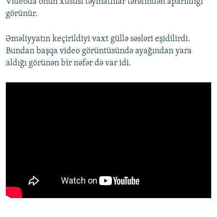
Videoda onun xüsusi təyinatlılar tərəfindən aparıldığı
görünür.
Əməliyyatın keçirildiyi vaxt güllə səsləri eşidilirdi.
Bundan başqa video görüntüsündə ayağından yara
aldığı görünən bir nəfər də var idi.