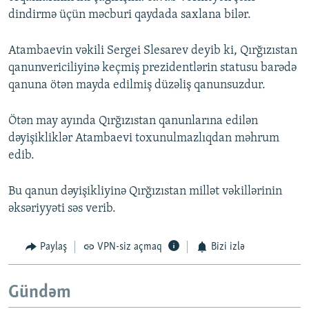
dindirmə üçün məcburi qaydada saxlana bilər.
Atambaevin vəkili Sergei Slesarev deyib ki, Qırğızıstan
qanunvericiliyinə keçmiş prezidentlərin statusu barədə
qanuna ötən mayda edilmiş düzəliş qanunsuzdur.
Ötən may ayında Qırğızıstan qanunlarına edilən
dəyişikliklər Atambaevi toxunulmazlıqdan məhrum
edib.
Bu qanun dəyişikliyinə Qırğızıstan millət vəkillərinin
əksəriyyəti səs verib.
Paylaş
VPN-siz açmaq
Bizi izlə
Gündəm