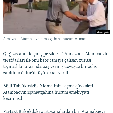
İNFOQRAFIKA
AZƏRBAYCAN ƏDƏBIYYATI KITABXANASI
MISSIYAMIZ
BIZI IZLƏ
KARIKATURA
İSLAM VƏ DEMOKRATIYA
PEŞƏ ETIKASI VƏ JURNALISTIKA STANDARTLARIMIZ
İZ - MƏDƏNIYYƏT PROQRAMI
MATERIALLARIMIZDAN ISTIFADƏ
AZADLIQRADIOSU MOBIL TELEFONUNUZDA
RFE/RL-in bütün saytları
Almazbek Atambaev iqamətgahına hücum zamanı
BIZIMLƏ ƏLAQƏ
XƏBƏR BÜLLETENLƏRIMIZ
Qırğızıstanın keçmiş prezidenti Almazbek Atambaevin
tərəfdarları ilə onu həbs etməyə çalışan xüsusi
təyinatlılar arasında baş vermiş döyüşdə bir polis
zabitinin öldürüldüyü xəbər verilir.
Milli Təhlükəsizlik Xidmətinin seçmə qüvvələri
Atambaevin iqamətgahına hücum əməliyyatı
keçirmişdi.
Paytaxt Bişkekdəki xəstəxanalardan biri Atamabaevi