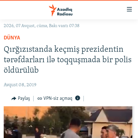
Keçid
linkləri
Əsas
2026, 07 Avqust, cümə, Bakı vaxtı 07:38
məzmuna
GÜNDƏM
DÜNYA
qayıt
#İZAHLA
Əsas
Qırğızıstanda keçmiş prezidentin
KORRUPSIOMETR
naviqasiyaya
tərəfdarları ilə toqquşmada bir polis
qayıt
#ƏSLINDƏ
öldürülüb
Axtarışa
FƏRQƏ BAX
keç
Avqust 08, 2019
QANUNI DOĞRU
Paylaş
VPN-siz açmaq
ARAŞDIRMA
MULTIMEDIA
RADIO ARXIV
VIDEO
HAQQIMIZDA
FOTOQALEREYA
OXU ZALI