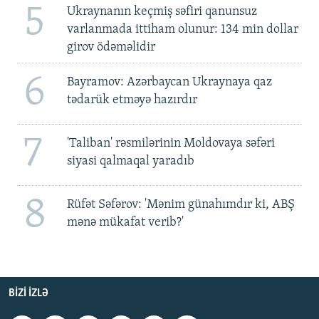
5
Ukraynanın keçmiş səfiri qanunsuz
varlanmada ittiham olunur: 134 min dollar
girov ödəməlidir
6
Bayramov: Azərbaycan Ukraynaya qaz
tədarük etməyə hazırdır
7
'Taliban' rəsmilərinin Moldovaya səfəri
siyasi qalmaqal yaradıb
8
Rüfət Səfərov: 'Mənim günahımdır ki, ABŞ
mənə mükafat verib?'
BIZI IZLƏ