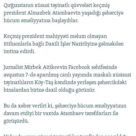
Qırğızıstanın xüsusi təyinatlı qüvvələri keçmiş
prezident Almazbek Atambaevin yaşadığı şəhərciyə
hücum əməliyyatına başlayıblar.
Keçmiş prezident mahiyyəti məlum olmayan
ittihamlarla bağlı Daxili İşlər Nazirliyinə gəlməkdən
imtina edirdi.
Jurnalist Mirbek Aitikeevin Facebook səhifəsində
avqustun 7-də aparılmış canlı yayımda maskalı xüsisusi
təyinatlıların Köy-Taş kəndində yerləşən şəhərcikdəki
binalardan birinə daxil olduğu görünür.
Bu da xəbər verilri ki, şəhərciyə hücum əməliyyatının
davam etdiyi bir vaxtda Atambaev tərəfdarları ilə
görüşürdü.