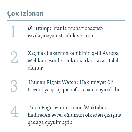
Çox izlənən
1
Tramp: 'İranla müharibədənsə,
razılaşmaya üstünlük verirəm'
2
Xaçmaz bazarının sahibinin qətli Avropa
Məhkəməsində: Hökumətdən cavab tələb
olunur
3
'Human Rights Watch': Hakimiyyət Əli
Kərimliyə qarşı pis rəftara son qoymalıdır
4
Taleh Bağırovun xanımı: 'Məktəbdəki
hadisədən əvvəl oğlumun ölkədən çıxışına
qadağa qoyulmuşdu'