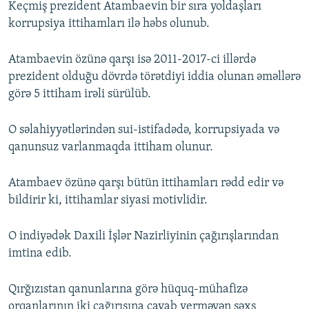
Keçmiş prezident Atambaevin bir sıra yoldaşları
korrupsiya ittihamları ilə həbs olunub.
Atambaevin özünə qarşı isə 2011-2017-ci illərdə
prezident olduğu dövrdə törətdiyi iddia olunan əməllərə
görə 5 ittiham irəli sürülüb.
O səlahiyyətlərindən sui-istifadədə, korrupsiyada və
qanunsuz varlanmaqda ittiham olunur.
Atambaev özünə qarşı bütün ittihamları rədd edir və
bildirir ki, ittihamlar siyasi motivlidir.
O indiyədək Daxili İşlər Nazirliyinin çağırışlarından
imtina edib.
Qırğızıstan qanunlarına görə hüquq-mühafizə
orqanlarının iki çağırışına cavab verməyən şəxs