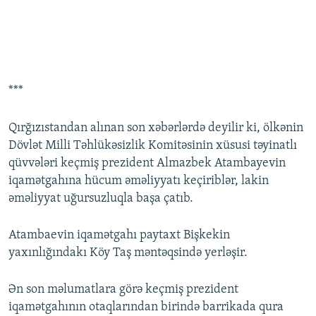
***
Qırğızıstandan alınan son xəbərlərdə deyilir ki, ölkənin
Dövlət Milli Təhlükəsizlik Komitəsinin xüsusi təyinatlı
qüvvələri keçmiş prezident Almazbek Atambayevin
iqamətgahına hücum əməliyyatı keçiriblər, lakin
əməliyyat uğursuzluqla başa çatıb.
Atambaevin iqamətgahı paytaxt Bişkekin
yaxınlığındakı Köy Taş məntəqsində yerləşir.
Ən son məlumatlara görə keçmiş prezident
iqamətgahının otaqlarından birində barrikada qura