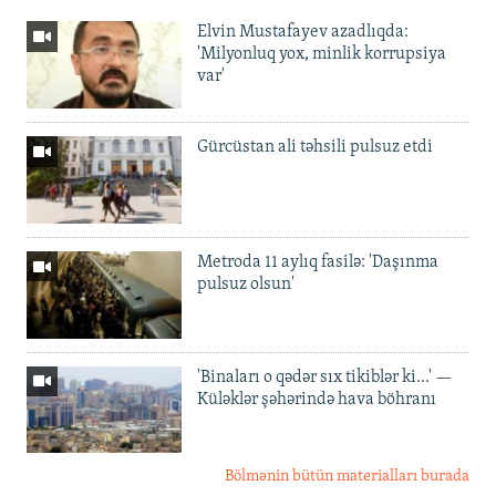
Elvin Mustafayev azadlıqda:
'Milyonluq yox, minlik korrupsiya
var'
Gürcüstan ali təhsili pulsuz etdi
Metroda 11 aylıq fasilə: 'Daşınma
pulsuz olsun'
'Binaları o qədər sıx tikiblər ki...' —
Küləklər şəhərində hava böhranı
Bölmənin bütün materialları burada