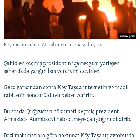
Keçmiş prezident Atambaevin iqamətgahı yanır
Şahidlər keçmiş prezidentin iqamətgahı yerləşən
şəhərcikdə yanğın baş verdiyini deyirlər.
Gecə yarısından sonra Köy Taşda internetin və mobil
rabitənin söndürüldüyü xəbər verirlir.
Bu arada Qırğızıstan hökuməti keçmiş prezident
Almazbek Atambaevi həbs etməyə çalışdığını bildirib.
Bəzi məlumatlara görə hökumət Köy Taşa üç avtobusda