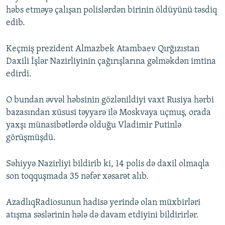
həbs etməyə çalışan polislərdən birinin öldüyünü təsdiq
edib.
Keçmiş prezident Almazbek Atambaev Qırğızıstan
Daxili İşlər Nazirliyinin çağırışlarına gəlməkdən imtina
edirdi.
O bundan əvvəl həbsinin gözlənildiyi vaxt Rusiya hərbi
bazasından xüsusi təyyarə ilə Moskvaya uçmuş, orada
yaxşı münasibətlərdə olduğu Vladimir Putinlə
görüşmüşdü.
Səhiyyə Nazirliyi bildirib ki, 14 polis də daxil olmaqla
son toqquşmada 35 nəfər xəsarət alıb.
AzadlıqRadiosunun hadisə yerində olan müxbirləri
atışma səslərinin hələ də davam etdiyini bildirirlər.