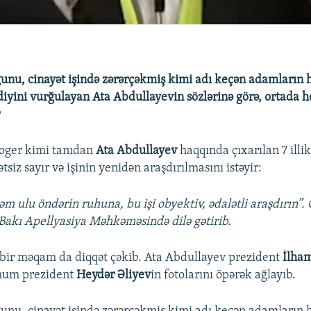
ğunu, cinayət işində zərərçəkmiş kimi adı keçən adamların 
diyini vurğulayan Ata Abdullayevin sözlərinə görə, ortada h
r
oger kimi tanıdan
Ata Abdullayev
haqqında çıxarılan 7 illi
iz sayır və işinin yenidən araşdırılmasını istəyir:
əm ulu öndərin ruhuna, bu işi obyektiv, ədalətli araşdırın”. 
 Bakı Apellyasiya Məhkəməsində dilə gətirib.
ir məqam da diqqət çəkib. Ata Abdullayev prezident
İlham
rhum prezident
Heydər Əliyev
in fotolarını öpərək ağlayıb.