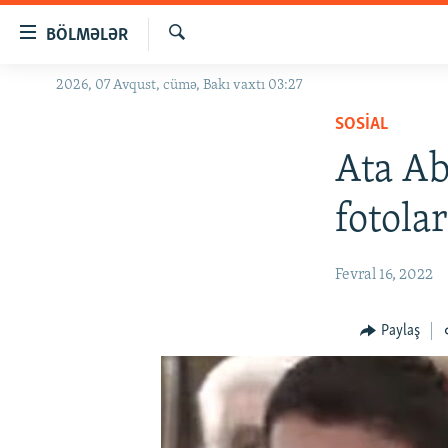
Keçid
BÖLMƏLƏR
linkləri
Axtar
Əsas
2026, 07 Avqust, cümə, Bakı vaxtı 03:27
GÜNDƏM
məzmuna
SOSIAL
#İZAHLA
qayıt
Əsas
Ata Ab
KORRUPSIOMETR
naviqasiyaya
#ƏSLINDƏ
qayıt
fotola
Axtarışa
FƏRQƏ BAX
keç
QANUNI DOĞRU
Fevral 16, 2022
ARAŞDIRMA
Paylaş
MULTIMEDIA
RADIO ARXIV
VIDEO
HAQQIMIZDA
FOTOQALEREYA
OXU ZALI