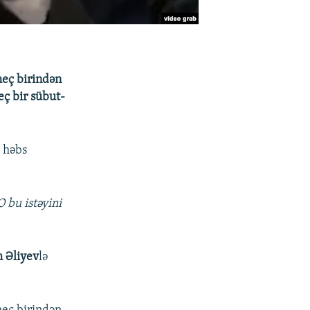
heç birindən
eç bir sübut-
k həbs
O bu istəyini
 Əliyev
lə