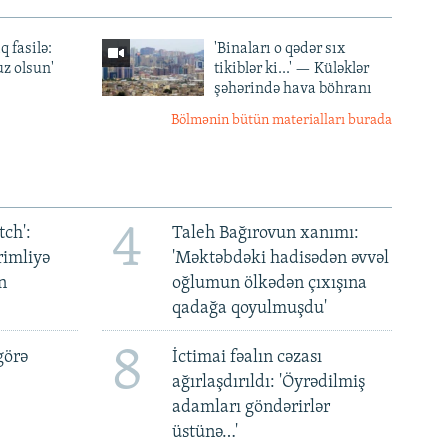
q fasilə:
'Binaları o qədər sıx
z olsun'
tikiblər ki...' — Küləklər
şəhərində hava böhranı
Bölmənin bütün materialları burada
4
ch':
Taleh Bağırovun xanımı:
rimliyə
'Məktəbdəki hadisədən əvvəl
n
oğlumun ölkədən çıxışına
qadağa qoyulmuşdu'
8
görə
İctimai fəalın cəzası
ağırlaşdırıldı: 'Öyrədilmiş
adamları göndərirlər
üstünə…'