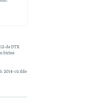
ldi:
n 12-də DTX
n birinə
. 2014-cü ildə