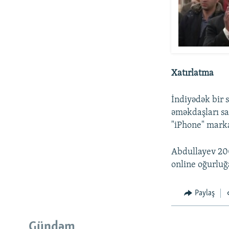
Xatırlatma
İndiyədək bir 
əməkdaşları sa
"iPhone" marka
Abdullayev 200
online oğurluğa
Paylaş
Gündəm