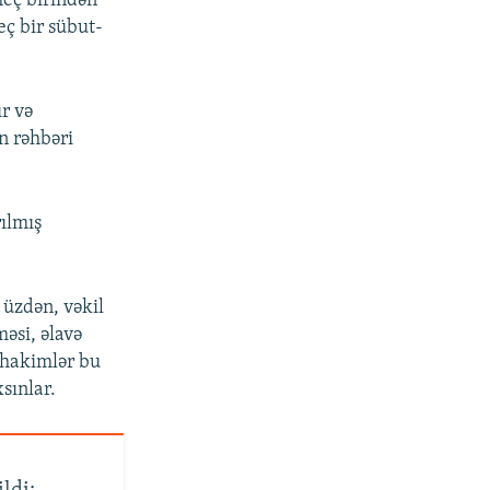
heç birindən
eç bir sübut-
ır və
n rəhbəri
ılmış
 üzdən, vəkil
əsi, əlavə
q hakimlər bu
xsınlar.