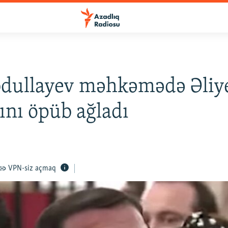
dullayev məhkəmədə Əliye
rını öpüb ağladı
VPN-siz açmaq