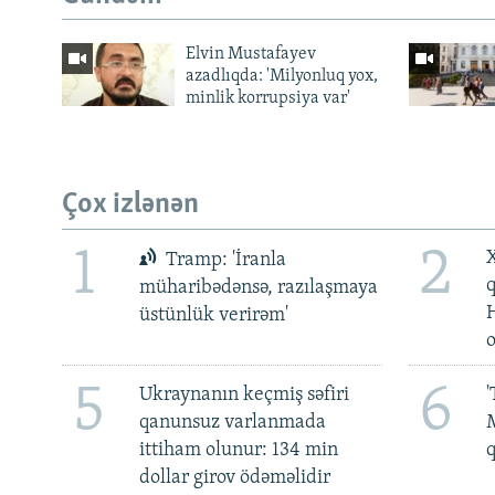
Elvin Mustafayev
azadlıqda: 'Milyonluq yox,
minlik korrupsiya var'
Çox izlənən
1
2
X
Tramp: 'İranla
müharibədənsə, razılaşmaya
üstünlük verirəm'
5
6
Ukraynanın keçmiş səfiri
'
qanunsuz varlanmada
M
ittiham olunur: 134 min
dollar girov ödəməlidir