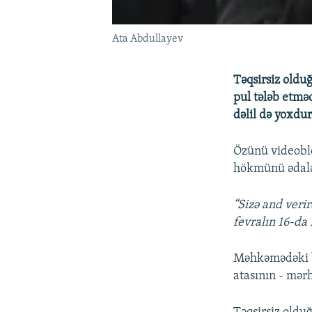
Ata Abdullayev
Təqsirsiz oldu
pul tələb etmə
dəlil də yoxdu
Özünü videobl
hökmünü ədaləts
“Sizə and verir
fevralın 16-da
Məhkəmədəki b
atasının - mə