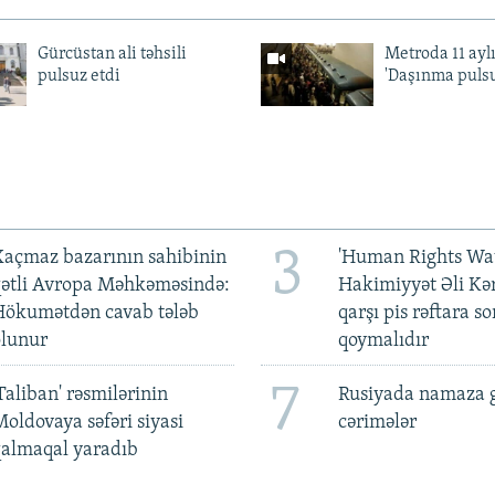
Gürcüstan ali təhsili
Metroda 11 aylı
pulsuz etdi
'Daşınma pulsu
3
açmaz bazarının sahibinin
'Human Rights Wat
qətli Avropa Məhkəməsində:
Hakimiyyət Əli Kə
Hökumətdən cavab tələb
qarşı pis rəftara so
olunur
qoymalıdır
7
Taliban' rəsmilərinin
Rusiyada namaza 
oldovaya səfəri siyasi
cərimələr
qalmaqal yaradıb