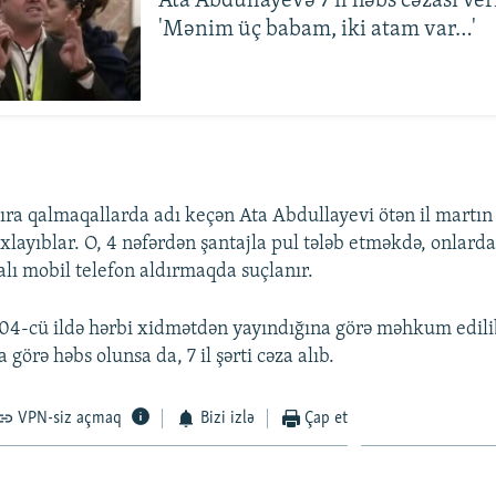
Ata Abdullayevə 7 il həbs cəzası veri
'Mənim üç babam, iki atam var…'
sıra qalmaqallarda adı keçən Ata Abdullayevi ötən il martı
xlayıblar. O, 4 nəfərdən şantajla pul tələb etməkdə, onlarda
lı mobil telefon aldırmaqda suçlanır.
4-cü ildə hərbi xidmətdən yayındığına görə məhkum edilib
 görə həbs olunsa da, 7 il şərti cəza alıb.
VPN-siz açmaq
Bizi izlə
Çap et