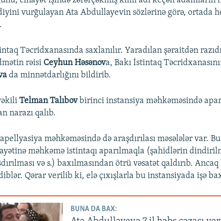
ğunu, cinayət işində zərərçəkmiş kimi adı keçən adamların 
diyini vurğulayan Ata Abdullayevin sözlərinə görə, ortada h
.
tintaq Təcridxanasında saxlanılır. Yaradılan şəraitdən razıd
dmətin rəisi
Ceyhun Həsənov
a, Bakı İstintaq Təcridxanasını
va
da minnətdarlığını bildirib.
əkili
Telman Talıbov
birinci instansiya məhkəməsində apar
n narazı qalıb.
 apellyasiya məhkəməsində də araşdırılası məsələlər var. Bu
kayətinə məhkəmə istintaqı aparılmaqla (şahidlərin dindirilm
şdırılması və s.) baxılmasından ötrü vəsatət qaldırıb. Anca
diblər. Qərar verilib ki, elə çıxışlarla bu instansiyada işə ba
BUNA DA BAX: