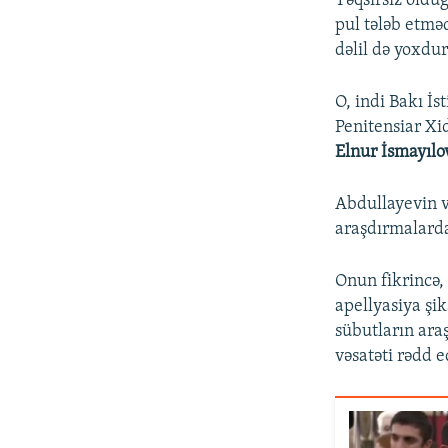
Təqsirsiz oldu
pul tələb etmə
dəlil də yoxdur
O, indi Bakı İs
Penitensiar Xi
Elnur İsmayılo
Abdullayevin v
araşdırmalarda
Onun fikrincə,
apellyasiya şi
sübutların ara
vəsatəti rədd e