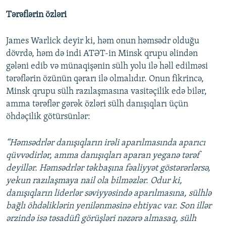
Tərəflərin özləri
James Warlick deyir ki, həm onun həmsədr olduğu
dövrdə, həm də indi ATƏT-in Minsk qrupu əlindən
gələni edib və münaqişənin sülh yolu ilə həll edilməsi
tərəflərin özünün qərarı ilə olmalıdır. Onun fikrincə,
Minsk qrupu sülh razılaşmasına vasitəçilik edə bilər,
amma tərəflər gərək özləri sülh danışıqları üçün
öhdəçilik götürsünlər:
“Həmsədrlər danışıqların irəli aparılmasında aparıcı
qüvvədirlər, amma danışıqları aparan yeganə tərəf
deyillər. Həmsədrlər təkbaşına fəaliyyət göstərərlərsə,
yekun razılaşmaya nail ola bilməzlər. Odur ki,
danışıqların liderlər səviyyəsində aparılmasına, sülhlə
bağlı öhdəliklərin yenilənməsinə ehtiyac var. Son illər
ərzində isə təsadüfi görüşləri nəzərə almasaq, sülh