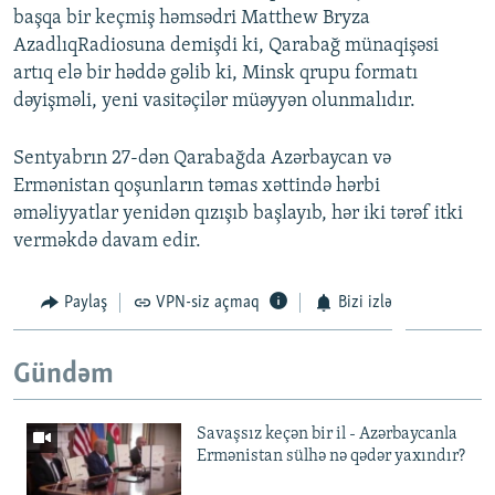
başqa bir keçmiş həmsədri Matthew Bryza
Auto
240p
360p
480p
480p
AzadlıqRadiosuna demişdi ki, Qarabağ münaqişəsi
720p
artıq elə bir həddə gəlib ki, Minsk qrupu formatı
720p
1080p
dəyişməli, yeni vasitəçilər müəyyən olunmalıdır.
1080p
Sentyabrın 27-dən Qarabağda Azərbaycan və
Ermənistan qoşunların təmas xəttində hərbi
əməliyyatlar yenidən qızışıb başlayıb, hər iki tərəf itki
verməkdə davam edir.
Paylaş
VPN-siz açmaq
Bizi izlə
Gündəm
Savaşsız keçən bir il - Azərbaycanla
Ermənistan sülhə nə qədər yaxındır?