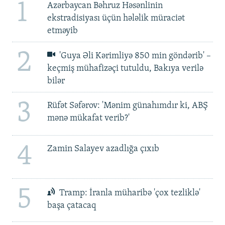
1
Azərbaycan Bəhruz Həsənlinin
ekstradisiyası üçün hələlik müraciət
etməyib
2
'Guya Əli Kərimliyə 850 min göndərib' –
keçmiş mühafizəçi tutuldu, Bakıya verilə
bilər
3
Rüfət Səfərov: 'Mənim günahımdır ki, ABŞ
mənə mükafat verib?'
4
Zamin Salayev azadlığa çıxıb
5
Tramp: İranla müharibə 'çox tezliklə'
başa çatacaq