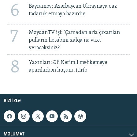
6
Bayramov: Azərbaycan Ukraynaya qaz
tədarük etməyə hazırdır
7
MeydanTV işi: 'Çamadanlarla çıxarılan
pulların hesabını xalqa nə vaxt
verəcəksiniz?'
8
Yaxınları: Əli Kərimli məhkəməyə
aparılarkən huşunu itirib
BIZI IZLƏ
MƏLUMAT