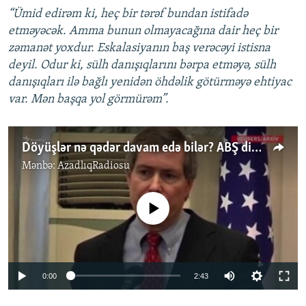
“Ümid edirəm ki, heç bir tərəf bundan istifadə
etməyəcək. Amma bunun olmayacağına dair heç bir
zəmanət yoxdur. Eskalasiyanın baş verəcəyi istisna
deyil. Odur ki, sülh danışıqlarını bərpa etməyə, sülh
danışıqları ilə bağlı yenidən öhdəlik götürməyə ehtiyac
var. Mən başqa yol görmürəm”.
Döyüşlər nə qədər davam edə bilər? ABŞ diplomatı danışır
Mənbə:
AzadlıqRadiosu
No media source currently available
Auto
0:00
2:43
240p