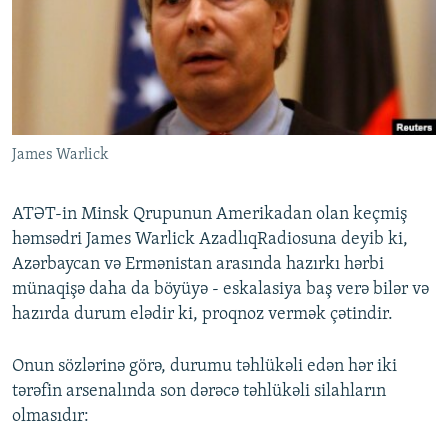
İNFOQRAFIKA
AZƏRBAYCAN ƏDƏBIYYATI KITABXANASI
MISSIYAMIZ
BIZI IZLƏ
KARIKATURA
İSLAM VƏ DEMOKRATIYA
PEŞƏ ETIKASI VƏ JURNALISTIKA STANDARTLARIMIZ
İZ - MƏDƏNIYYƏT PROQRAMI
MATERIALLARIMIZDAN ISTIFADƏ
AZADLIQRADIOSU MOBIL TELEFONUNUZDA
RFE/RL-in bütün saytları
James Warlick
BIZIMLƏ ƏLAQƏ
XƏBƏR BÜLLETENLƏRIMIZ
ATƏT-in Minsk Qrupunun Amerikadan olan keçmiş
həmsədri James Warlick AzadlıqRadiosuna deyib ki,
Azərbaycan və Ermənistan arasında hazırkı hərbi
münaqişə daha da böyüyə - eskalasiya baş verə bilər və
hazırda durum elədir ki, proqnoz vermək çətindir.
Onun sözlərinə görə, durumu təhlükəli edən hər iki
tərəfin arsenalında son dərəcə təhlükəli silahların
olmasıdır: