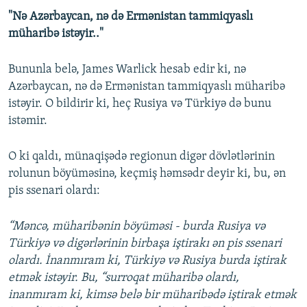
"Nə Azərbaycan, nə də Ermənistan tammiqyaslı
360p
müharibə istəyir.."​
Auto
240p
360p
480p
480p
720p
Bununla belə, James Warlick hesab edir ki, nə
720p
1080p
Azərbaycan, nə də Ermənistan tammiqyaslı müharibə
1080p
istəyir. O bildirir ki, heç Rusiya və Türkiyə də bunu
istəmir.
O ki qaldı, münaqişədə regionun digər dövlətlərinin
rolunun böyüməsinə, keçmiş həmsədr deyir ki, bu, ən
pis ssenari olardı:
“Məncə, müharibənin böyüməsi - burda Rusiya və
Türkiyə və digərlərinin birbaşa iştirakı ən pis ssenari
olardı. İnanmıram ki, Türkiyə və Rusiya burda iştirak
etmək istəyir. Bu, “surroqat müharibə olardı,
inanmıram ki, kimsə belə bir müharibədə iştirak etmək