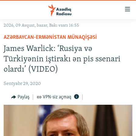
Keçid
linkləri
Əsas
2026, 09 Avqust, bazar, Bakı vaxtı 16:55
məzmuna
GÜNDƏM
AZƏRBAYCAN-ERMƏNISTAN MÜNAQIŞƏSI
qayıt
#İZAHLA
Əsas
James Warlick: ‘Rusiya və
KORRUPSIOMETR
naviqasiyaya
Türkiyənin iştirakı ən pis ssenari
qayıt
#ƏSLINDƏ
olardı’ (VIDEO)
Axtarışa
FƏRQƏ BAX
keç
Sentyabr 29, 2020
QANUNI DOĞRU
Paylaş
VPN-siz açmaq
ARAŞDIRMA
MULTIMEDIA
RADIO ARXIV
VIDEO
HAQQIMIZDA
FOTOQALEREYA
OXU ZALI