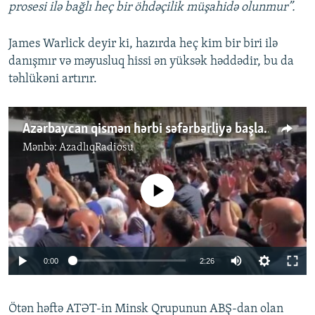
prosesi ilə bağlı heç bir öhdəçilik müşahidə olunmur”.
James Warlick deyir ki, hazırda heç kim bir biri ilə
danışmır və məyusluq hissi ən yüksək həddədir, bu da
təhlükəni artırır.
Azərbaycan qismən hərbi səfərbərliyə başladı
Mənbə:
AzadlıqRadiosu
No media source currently available
Auto
0:00
2:26
240p
Ötən həftə ATƏT-in Minsk Qrupunun ABŞ-dan olan
360p