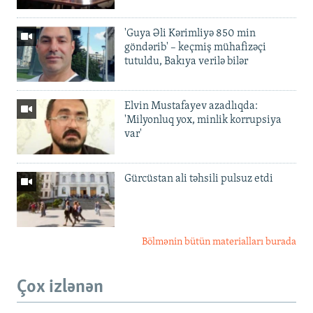
'Guya Əli Kərimliyə 850 min
göndərib' – keçmiş mühafizəçi
tutuldu, Bakıya verilə bilər
Elvin Mustafayev azadlıqda:
'Milyonluq yox, minlik korrupsiya
var'
Gürcüstan ali təhsili pulsuz etdi
Bölmənin bütün materialları burada
Çox izlənən