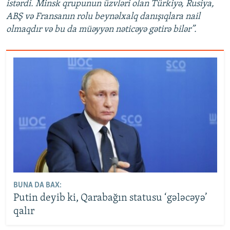
istərdi. Minsk qrupunun üzvləri olan Türkiyə, Rusiya,
ABŞ və Fransanın rolu beynəlxalq danışıqlara nail
olmaqdır və bu da müəyyən nəticəyə gətirə bilər”.
BUNA DA BAX:
Putin deyib ki, Qarabağın statusu ‘gələcəyə’
qalır