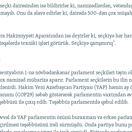
 seçki dairəsindən isə bildirirlər ki, namizədlərdən, vətənd
olmayıb. Onu da əlavə edirlər ki, dairədə 500-dən çox müşa
cra Hakimiyyəti Aparatından isə deyirlər ki, seçkiyə hər ha
əqələrdə texniki işləri görürük. Seçkiyə qarışmırıq".
a
entyabrın 1-nə növbədənkənar parlament seçkiləri təyin ol
x namizəd mübarizə aparır. Parlament seçkilərin bu ilin 
özlənirdi. Hakim Yeni Azərbaycan Partiyası (YAP) həmin ay
ransını (COP29) səbəb göstərərək parlamentin vaxtından əv
şəbbüsü ilə çıxış edib. Təşəbbüs parlamentdə qəbul edilib.
 əvvəl də YAP parlamentin özünü buraxması və erkən parla
eçirilməsi təşəbbüsünü irəli sürmüşdü. Onda partiya bunu p