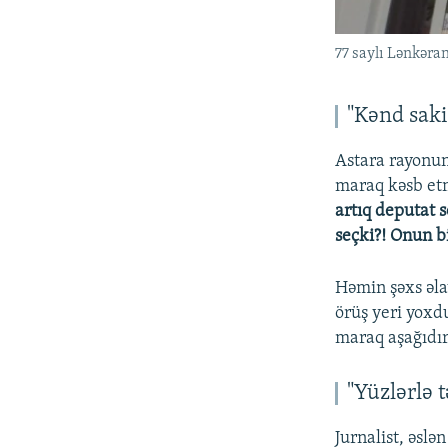
77 saylı Lənkəran
"Kənd sakin
Astara rayonu
maraq kəsb et
artıq deputat 
seçki?! Onun bi
Həmin şəxs əla
örüş yeri yoxd
maraq aşağıdır
"Yüzlərlə 
Jurnalist, əsl