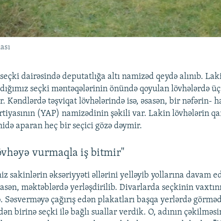
nası
 seçki dairəsində deputatlığa altı namizəd qeydə alınıb. Lak
ığımız seçki məntəqələrinin önündə qoyulan lövhələrdə ü
ir. Kəndlərdə təşviqat lövhələrində isə, əsasən, bir nəfərin-
tiyasının (YAP) namizədinin şəkili var. Lakin lövhələrin qa
idə aparan heç bir seçici gözə dəymir.
lövhəyə vurmaqla iş bitmir"
z sakinlərin əksəriyyəti əllərini yelləyib yollarına davam ed
asən, məktəblərdə yerləşdirilib. Divarlarda seçkinin vaxtını
ıb. Səsverməyə çağırış edən plakatları başqa yerlərdə görmə
ən birinə seçki ilə bağlı suallar verdik. O, adının çəkilməsi