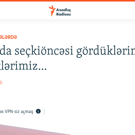
ƏLƏRDƏ
da seçkiöncəsi gördükləri
lərimiz...
 ©
VPN-siz açmaq