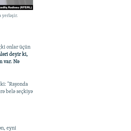
 yerləşir.
çki onlar üçün
əri deyir ki,
m var. Nə
çki: "Rayonda
rə belə seçkiyə
sən, eyni