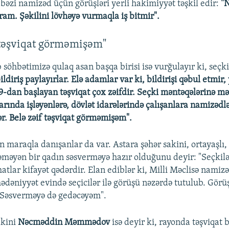
bəzi namizəd üçün görüşləri yerli hakimiyyət təşkil edir:
"
am. Şəkilini lövhəyə vurmaqla iş bitmir".
 təşviqat görməmişəm"
söhbətimizə qulaq asan başqa birisi isə vurğulayır ki, seç
ildiriş paylayırlar. Elə adamlar var ki, bildirişi qəbul etmir,
 9-dan başlayan təşviqat çox zəifdir. Seçki məntəqələrinə mə
arında işləyənlərə, dövlət idarələrində çalışanlara namizədlə
r. Belə zəif təşviqat görməmişəm".
maraqla danışanlar da var. Astara şəhər sakini, ortayaşlı,
təməyən bir qadın səsverməyə hazır olduğunu deyir: "Seçkilə
atlar kifayət qədərdir. Elan ediblər ki, Milli Məclisə namiz
mədəniyyət evində seçicilər ilə görüşü nəzərdə tutulub. Gör
 Səsverməyə də gedəcəyəm".
akini
Nəcməddin Məmmədov
isə deyir ki, rayonda təşviqat b