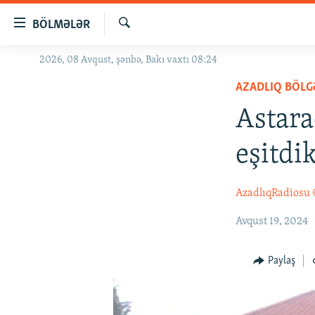
Keçid
BÖLMƏLƏR
linkləri
Axtar
Əsas
2026, 08 Avqust, şənbə, Bakı vaxtı 08:24
GÜNDƏM
məzmuna
AZADLIQ BÖLG
#İZAHLA
qayıt
Əsas
Astara
KORRUPSIOMETR
naviqasiyaya
#ƏSLINDƏ
qayıt
eşitdik
Axtarışa
FƏRQƏ BAX
keç
QANUNI DOĞRU
AzadlıqRadiosu
ARAŞDIRMA
Avqust 19, 2024
MULTIMEDIA
Paylaş
RADIO ARXIV
VIDEO
HAQQIMIZDA
FOTOQALEREYA
OXU ZALI