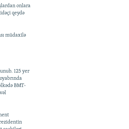
aşlardan onlara
hidəçi qeydə
nsı müdaxilə
unub. 125 yer
noyabrında
 ölkədə BMT-
vəl
ment
rezidentin