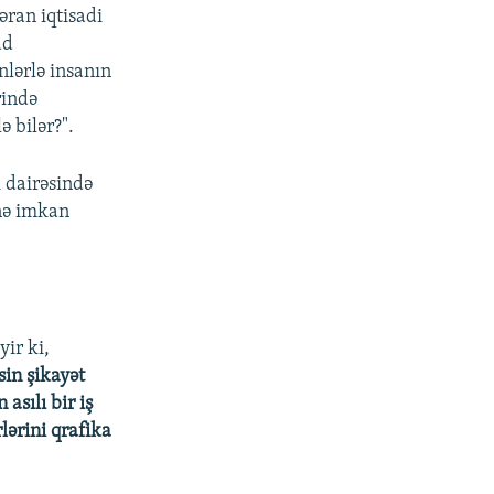
əran iqtisadi
ad
nlərlə insanın
rində
ə bilər?".
i dairəsində
ünə imkan
ir ki,
sin şikayət
asılı bir iş
lərini qrafika