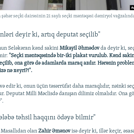
 şəhər seçki dairəsinin 21 saylı seçki məntəqəsi dəmiryol vağzalında
ləri deyir ki, artıq deputat seçilib"
nun Seləkəran kənd sakini
Mikayil Əhmədov
da deyir ki, se
mir:
"Seçki məntəqəsində bir-iki plakat vurulub. Kənd sakinl
seçilib, ona görə də adamlarda maraq azdır. Hərənin proble
zə nə xeyri?!".
və edir ki, onun üçün təsərrüfat daha maraqlıdır, nəinki se
ur. Deputat Milli Məclisdə danışan dilimiz olmalıdır. Ona gö
".
tələbə təhsil haqqını ödəyə bilmir"
ən Masallıdan olan
Zahir Əmənov
isə deyir ki, illər keçir, əsa