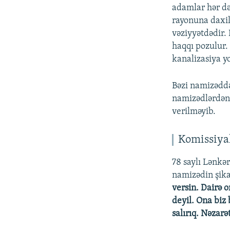
adamlar hər də
rayonuna daxil
vəziyyətdədir.
haqqı pozulur.
kanalizasiya yo
Bəzi namizəddən
namizədlərdən 
verilməyib.
Komissiyal
78 saylı Lənkə
namizədin şikay
versin. Dairə o
deyil. Ona biz 
salırıq. Nəzarə