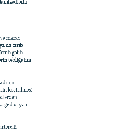
Namizədlərin
kiyə maraq
 ya da cırıb
ktub gəlib.
rin təbliğatını
 adının
rin keçirilməsi
ədlərdən
üşə gedəcəyəm.
irtərəfli