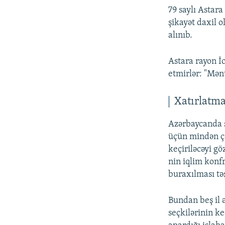
79 saylı Astara
şikayət daxil 
alınıb.
Astara rayon İ
etmirlər: "Mənt
Xatırlatm
Azərbaycanda s
üçün mindən ço
keçiriləcəyi g
nin iqlim konf
buraxılması tə
Bundan beş il
seçkilərinin k