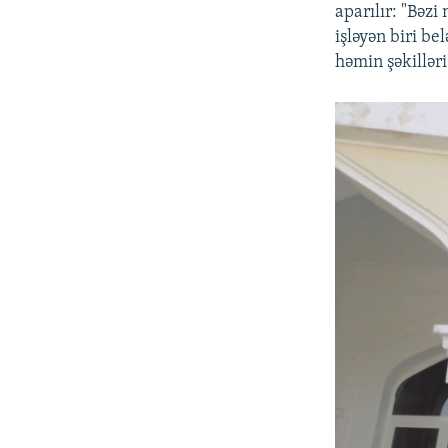
aparılır: "Bəz
işləyən biri be
həmin şəkilləri