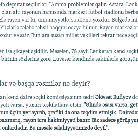
fə deputat seçilirlər: "Amma problemlər qalır. Astara-Lənk
 olan altı rayonun hamısında mərkəzi futbol stadionu bərb
 Elə rayon var ki, ümumiyyətlə, stadionu yoxdur. Bölgədə mi
 Yüzlərlə tələbə təhsil haqqını ödəyə bilmir. Rayon mərkəzlə
xdur və sair. Bunlara susan millət vəkilləri təkrar necə seçil
 isə şikayət eşidilir. Məsələn, 78 saylı Lənkəran kənd seçk
birinin sözlərinə görə, Lüvəsər kəndində sakinlərlə görüş
ar və başqa rəsmilər nə deyir?
ran kənd dairə seçki komissiyasının sədri
Əlövsət Rufiyev
dey
əti varsa, yuxarı təşkilatlara etsin:
"Əlində əsası varsa, get
nun üçün yer ayırıb, qrafiki də ona təqdim etmişik. Dairədən 
baxmırıq, rayon icra hakimiyyəti baxır. Biz sadəcə görüş yer
t onlardadır. Bu məsələ səlahiyyətimizdə deyil".