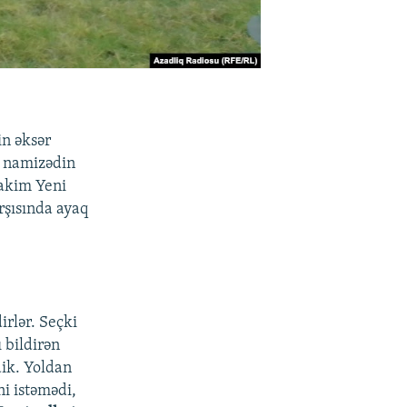
in əksər
ç namizədin
 hakim Yeni
rşısında ayaq
irlər. Seçki
 bildirən
dik. Yoldan
ni istəmədi,