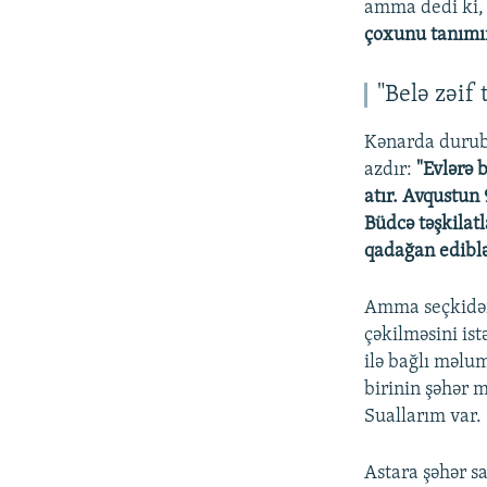
amma dedi ki, 
çoxunu tanımır
"Belə zəif
Kənarda durub 
azdır:
"Evlərə b
atır. Avqustun
Büdcə təşkilatl
qadağan ediblə
Amma seçkidən 
çəkilməsini is
ilə bağlı məlum
birinin şəhər 
Suallarım var.
Astara şəhər s