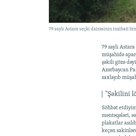
79 saylı Astara seçki dairəsinin inzibati bi
79 saylı Astara
müşahidə apard
şəkili gözə dəy
Azərbaycan Par
saxlayıb müşah
"Şəkilini 
Söhbət etdiyimi
məntəqələri, əs
plakatlar asıl
keçən sakinlərd