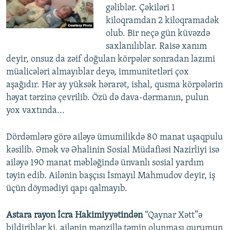
gəliblər. Çəkiləri 1
kiloqramdan 2 kiloqramadək
olub. Bir neçə gün küvəzdə
saxlanılıblar. Raisə xanım
deyir, onsuz da zəif doğulan körpələr sonradan lazımi
müalicələri almayıblar deyə, immunitetləri çox
aşağıdır. Hər ay yüksək hərarət, ishal, qusma körpələrin
həyat tərzinə çevrilib. Özü də dava-dərmanın, pulun
yox vaxtında...
Dördəmlərə görə ailəyə ümumilikdə 80 manat uşaqpulu
kəsilib. Əmək və Əhalinin Sosial Müdafiəsi Nazirliyi isə
ailəyə 190 manat məbləğində ünvanlı sosial yardım
təyin edib. Ailənin başçısı İsmayıl Mahmudov deyir, iş
üçün döymədiyi qapı qalmayıb.
Astara rayon İcra Hakimiyyətindən
“Qaynar Xətt”ə
bildiriblər ki, ailənin mənzillə təmin olunması qurumun