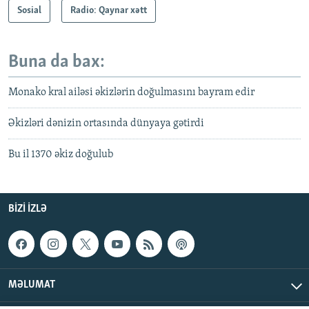
Sosial
Radio: Qaynar xətt
Buna da bax:
Monako kral ailəsi əkizlərin doğulmasını bayram edir
Əkizləri dənizin ortasında dünyaya gətirdi
Bu il 1370 əkiz doğulub
BIZI IZLƏ
MƏLUMAT