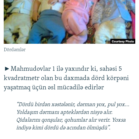
İNFOQRAFIKA
AZƏRBAYCAN ƏDƏBIYYATI KITABXANASI
MISSIYAMIZ
BIZI IZLƏ
KARIKATURA
İSLAM VƏ DEMOKRATIYA
PEŞƏ ETIKASI VƏ JURNALISTIKA STANDARTLARIMIZ
İZ - MƏDƏNIYYƏT PROQRAMI
MATERIALLARIMIZDAN ISTIFADƏ
AZADLIQRADIOSU MOBIL TELEFONUNUZDA
RFE/RL-in bütün saytları
Dördəmlər
BIZIMLƏ ƏLAQƏ
XƏBƏR BÜLLETENLƏRIMIZ
►Mahmudovlar 1 ilə yaxındır ki, sahəsi 5
kvadratmetr olan bu daxmada dörd körpəni
yaşatmaq üçün əsl mücadilə edirlər
“Dördü birdən xəstələnir, dərman yox, pul yox...
Yoldaşım dərmanı apteklərdən nisyə alır.
Qidalarını qonşular, qohumlar alır verir. Yoxsa
indiyə kimi dördü də acından ölmüşdü”.