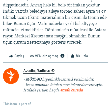
diqqətindədir. Ancaq hələ ki, belə bir imkan yoxdur.
İndiki vaxtda bələdiyyə ailəyə torpaq sahəsi ayıra və ev
tikmək üçün tikinti materialının bir qismi ilə təmin edə
bilər. Bunun üçün Mahmudovlar yerli bələdiyyəyə
müraciət etməlidirlər. Dördəmlərin müalicəsi ilə Astara
rayon Mərkəzi Xəstəxanası məşğul olmalıdır. Bunun
üçün qurum xəstəxanaya göstəriş verəcək.
Paylaş
VPN-siz açmaq
Bizi izlə
AzadlıqRadiosu ©
-
MÜTLƏQ
hiperlinklə istinad verilməlidir.
- İcazə olmadan fotolarımızı təkrar dərc etməyin.
İstifadə şərtləri haqda
ətraflı burada
This item is part of