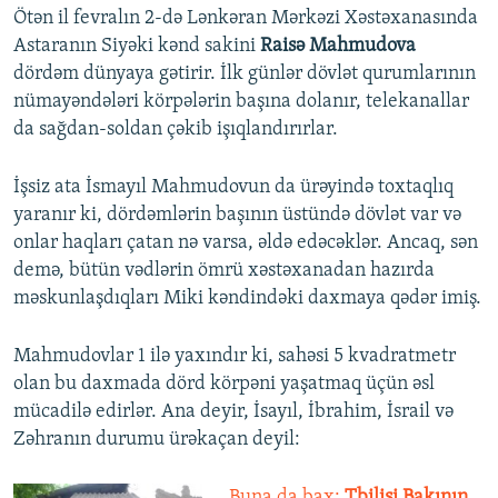
Ötən il fevralın 2-də Lənkəran Mərkəzi Xəstəxanasında
Astaranın Siyəki kənd sakini
Raisə Mahmudova
dördəm dünyaya gətirir. İlk günlər dövlət qurumlarının
nümayəndələri körpələrin başına dolanır, telekanallar
da sağdan-soldan çəkib işıqlandırırlar.
İşsiz ata İsmayıl Mahmudovun da ürəyində toxtaqlıq
yaranır ki, dördəmlərin başının üstündə dövlət var və
onlar haqları çatan nə varsa, əldə edəcəklər. Ancaq, sən
demə, bütün vədlərin ömrü xəstəxanadan hazırda
məskunlaşdıqları Miki kəndindəki daxmaya qədər imiş.
Mahmudovlar 1 ilə yaxındır ki, sahəsi 5 kvadratmetr
olan bu daxmada dörd körpəni yaşatmaq üçün əsl
mücadilə edirlər. Ana deyir, İsayıl, İbrahim, İsrail və
Zəhranın durumu ürəkaçan deyil:
Buna da bax:
Tbilisi Bakının