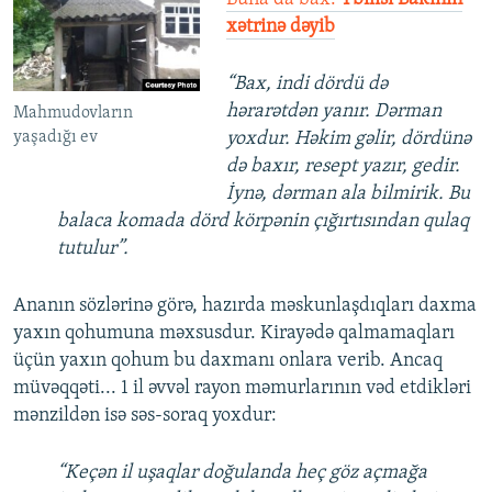
xətrinə dəyib
“Bax, indi dördü də
hərarətdən yanır. Dərman
Mahmudovların
yaşadığı ev
yoxdur. Həkim gəlir, dördünə
də baxır, resept yazır, gedir.
İynə, dərman ala bilmirik. Bu
balaca komada dörd körpənin çığırtısından qulaq
tutulur”.
Ananın sözlərinə görə, hazırda məskunlaşdıqları daxma
yaxın qohumuna məxsusdur. Kirayədə qalmamaqları
üçün yaxın qohum bu daxmanı onlara verib. Ancaq
müvəqqəti... 1 il əvvəl rayon məmurlarının vəd etdikləri
mənzildən isə səs-soraq yoxdur:
“Keçən il uşaqlar doğulanda heç göz açmağa