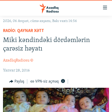
Keçid
linkləri
Əsas
2026, 06 Avqust, cümə axşamı, Bakı vaxtı 14:56
məzmuna
GÜNDƏM
RADIO: QAYNAR XƏTT
qayıt
#İZAHLA
Əsas
Miki kəndindəki dördəmlərin
KORRUPSIOMETR
naviqasiyaya
çarəsiz həyatı
qayıt
#ƏSLINDƏ
Axtarışa
AzadlıqRadiosu ©
FƏRQƏ BAX
keç
Yanvar 28, 2016
QANUNI DOĞRU
ARAŞDIRMA
Paylaş
VPN-siz açmaq
MULTIMEDIA
RADIO ARXIV
VIDEO
HAQQIMIZDA
FOTOQALEREYA
OXU ZALI