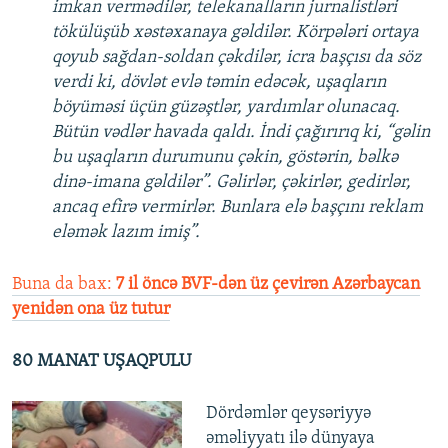
imkan vermədilər, telekanalların jurnalistləri
tökülüşüb xəstəxanaya gəldilər. Körpələri ortaya
qoyub sağdan-soldan çəkdilər, icra başçısı da söz
verdi ki, dövlət evlə təmin edəcək, uşaqların
böyüməsi üçün güzəştlər, yardımlar olunacaq.
Bütün vədlər havada qaldı. İndi çağırırıq ki, “gəlin
bu uşaqların durumunu çəkin, göstərin, bəlkə
dinə-imana gəldilər”. Gəlirlər, çəkirlər, gedirlər,
ancaq efirə vermirlər. Bunlara elə başçını reklam
eləmək lazım imiş”.
Buna da bax:
7 il öncə BVF-dən üz çevirən Azərbaycan
yenidən ona üz tutur
80 MANAT UŞAQPULU
Dördəmlər qeysəriyyə
əməliyyatı ilə dünyaya