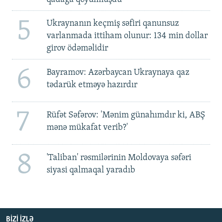
5
Ukraynanın keçmiş səfiri qanunsuz
varlanmada ittiham olunur: 134 min dollar
girov ödəməlidir
6
Bayramov: Azərbaycan Ukraynaya qaz
tədarük etməyə hazırdır
7
Rüfət Səfərov: 'Mənim günahımdır ki, ABŞ
mənə mükafat verib?'
8
'Taliban' rəsmilərinin Moldovaya səfəri
siyasi qalmaqal yaradıb
BIZI IZLƏ