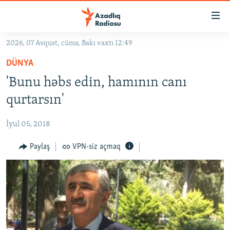
Keçid
linkləri
Əsas
2026, 07 Avqust, cümə, Bakı vaxtı 12:49
məzmuna
GÜNDƏM
DÜNYA
qayıt
#İZAHLA
Əsas
'Bunu həbs edin, hamının canı
KORRUPSIOMETR
naviqasiyaya
qurtarsın'
qayıt
#ƏSLINDƏ
Axtarışa
İyul 05, 2018
FƏRQƏ BAX
keç
QANUNI DOĞRU
Paylaş
VPN-siz açmaq
ARAŞDIRMA
MULTIMEDIA
RADIO ARXIV
VIDEO
HAQQIMIZDA
FOTOQALEREYA
OXU ZALI