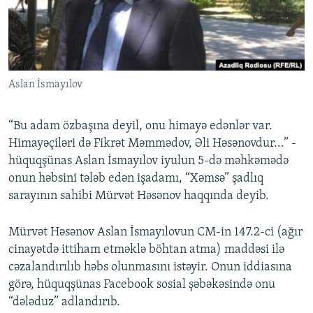
İNFOQRAFIKA
AZƏRBAYCAN ƏDƏBIYYATI KITABXANASI
MISSIYAMIZ
BIZI IZLƏ
KARIKATURA
İSLAM VƏ DEMOKRATIYA
PEŞƏ ETIKASI VƏ JURNALISTIKA STANDARTLARIMIZ
İZ - MƏDƏNIYYƏT PROQRAMI
MATERIALLARIMIZDAN ISTIFADƏ
Aslan İsmayılov
AZADLIQRADIOSU MOBIL TELEFONUNUZDA
RFE/RL-in bütün saytları
BIZIMLƏ ƏLAQƏ
“Bu adam özbaşına deyil, onu himayə edənlər var.
XƏBƏR BÜLLETENLƏRIMIZ
Himayəçiləri də Fikrət Məmmədov, Əli Həsənovdur...” -
hüquqşünas Aslan İsmayılov iyulun 5-də məhkəmədə
onun həbsini tələb edən işadamı, “Xəmsə” şadlıq
sarayının sahibi Mürvət Həsənov haqqında deyib.
Mürvət Həsənov Aslan İsmayılovun CM-in 147.2-ci (ağır
cinayətdə ittiham etməklə böhtan atma) maddəsi ilə
cəzalandırılıb həbs olunmasını istəyir. Onun iddiasına
görə, hüquqşünas Facebook sosial şəbəkəsində onu
“dələduz” adlandırıb.