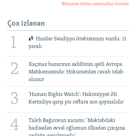
Bölmənin bütün materialları burada
Çox izlənən
1
Husilər Səudiyyə Ərəbistanını vurdu: 11
yaralı
2
Xaçmaz bazarının sahibinin qətli Avropa
Məhkəməsində: Hökumətdən cavab tələb
olunur
3
'Human Rights Watch': Hakimiyyət Əli
Kərimliyə qarşı pis rəftara son qoymalıdır
4
Taleh Bağırovun xanımı: 'Məktəbdəki
hadisədən əvvəl oğlumun ölkədən çıxışına
qadağa qoyulmuşdu'