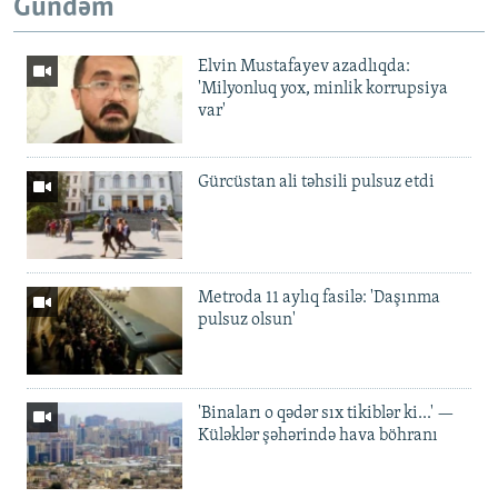
Gündəm
Elvin Mustafayev azadlıqda:
'Milyonluq yox, minlik korrupsiya
var'
Gürcüstan ali təhsili pulsuz etdi
Metroda 11 aylıq fasilə: 'Daşınma
pulsuz olsun'
'Binaları o qədər sıx tikiblər ki...' —
Küləklər şəhərində hava böhranı