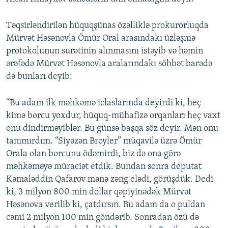
Təqsirləndirilən hüquqşünas özəlliklə prokurorluqda
Mürvət Həsənovla Ömür Oral arasındakı üzləşmə
protokolunun surətinin alınmasını istəyib və həmin
ərəfədə Mürvət Həsənovla aralarındakı söhbət barədə
də bunları deyib:
“Bu adam ilk məhkəmə iclaslarında deyirdi ki, heç
kimə borcu yoxdur, hüquq-mühafizə orqanları heç vaxt
onu dindirməyiblər. Bu günsə başqa söz deyir. Mən onu
tanımırdım. “Siyəzən Broyler” müqavilə üzrə Ömür
Orala olan borcunu ödəmirdi, biz də ona görə
məhkəməyə müraciət etdik. Bundan sonra deputat
Kəmaləddin Qafarov mənə zəng elədi, görüşdük. Dedi
ki, 3 milyon 800 min dollar qəpiyinədək Mürvət
Həsənova verilib ki, çatdırsın. Bu adam da o puldan
cəmi 2 milyon 100 min göndərib. Sonradan özü də