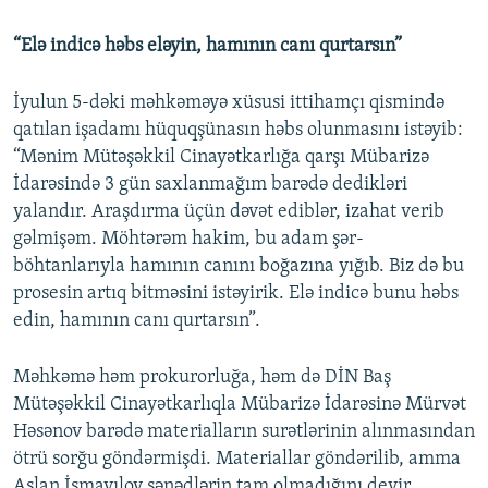
“Elə indicə həbs eləyin, hamının canı qurtarsın”
İyulun 5-dəki məhkəməyə xüsusi ittihamçı qismində
qatılan işadamı hüquqşünasın həbs olunmasını istəyib:
“Mənim Mütəşəkkil Cinayətkarlığa qarşı Mübarizə
İdarəsində 3 gün saxlanmağım barədə dedikləri
yalandır. Araşdırma üçün dəvət ediblər, izahat verib
gəlmişəm. Möhtərəm hakim, bu adam şər-
böhtanlarıyla hamının canını boğazına yığıb. Biz də bu
prosesin artıq bitməsini istəyirik. Elə indicə bunu həbs
edin, hamının canı qurtarsın”.
Məhkəmə həm prokurorluğa, həm də DİN Baş
Mütəşəkkil Cinayətkarlıqla Mübarizə İdarəsinə Mürvət
Həsənov barədə materialların surətlərinin alınmasından
ötrü sorğu göndərmişdi. Materiallar göndərilib, amma
Aslan İsmayılov sənədlərin tam olmadığını deyir.