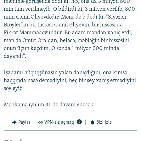
mənimlə görüşəndə dedi ki, heç ona da 3 milyon 800
min tam verilməyib. O bildirdi ki, 3 milyon verilib, 800
mini Cəmil Əliyevdədir. Mənə də o dedi ki, “Siyəzən
Broyler”in bir hissəsi Cəmil Əliyevin, bir hissəsi də
Fikrət Məmmədovundur. Bu adam məndən xahiş etdi,
mən də Ömür Oraldan, beləcə, məbləğin bir hissəsini
onun üçün keçdim. O sonda 1 milyon 300 mində
dayandı”.
İşadamı hüquqşünasın yalan danışdığını, ona kimsə
haqqında nəsə demədiyini, heç bir şey xahiş etmədiyini
söyləyib.
Məhkəmə iyulun 31-də davam edəcək.
Paylaş
VPN-siz açmaq
Bizi izlə