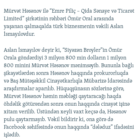
Mürvət Həsənov ilə “Emre Piliç – Qida Sənaye və Ticarət
Limited” şirkətinin rəhbəri Ömür Oral arasında
yaşanan qalmaqalda türk biznesmenin vəkili Aslan
İsmayılovdur.
Aslan İsmayılov deyir ki, “Siyəzən Broyler”in Ömür
Orala göndərdiyi 3 milyon 800 min dolların 1 milyon
800 minini Mürvət Həsənov mənimsəyib. Bununla bağlı
şikayətlərdən sonra Həsənov haqqında prokurorluqda
və Baş Mütəşəkkil Cinayətkarlıqla Mübarizə İdarəsində
araşdırmalar aparılıb. Hüquqşünasın sözlərinə görə,
Mürvət Həsənov həmin məbləği qaytaracağı haqda
öhdəlik götürəndən sonra onun haqqında cinayət işinə
xitam verilib. Üstündən xeyli vaxt keçsə də, Həsənov
pulu qaytarmayıb. Vəkil bildirir ki, ona görə də
Facebook səhifəsində onun haqqında “dələduz” ifadəsini
işlədib.