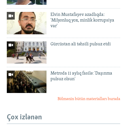
Elvin Mustafayev azadlıqda:
'Milyonluq yox, minlik korrupsiya
var'
Gürcüstan ali təhsili pulsuz etdi
Metroda 11 aylıq fasilə: 'Daşınma
pulsuz olsun'
Bölmənin bütün materialları burada
Çox izlənən