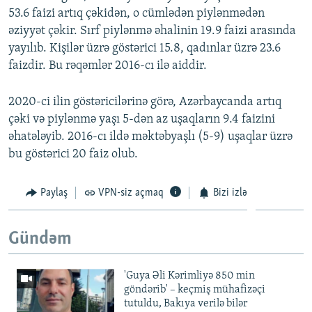
53.6 faizi artıq çəkidən, o cümlədən piylənmədən
əziyyət çəkir. Sırf piylənmə əhalinin 19.9 faizi arasında
yayılıb. Kişilər üzrə göstərici 15.8, qadınlar üzrə 23.6
faizdir. Bu rəqəmlər 2016-cı ilə aiddir.
2020-ci ilin göstəricilərinə görə, Azərbaycanda artıq
çəki və piylənmə yaşı 5-dən az uşaqların 9.4 faizini
əhatələyib. 2016-cı ildə məktəbyaşlı (5-9) uşaqlar üzrə
bu göstərici 20 faiz olub.
Paylaş
VPN-siz açmaq
Bizi izlə
Gündəm
'Guya Əli Kərimliyə 850 min
göndərib' – keçmiş mühafizəçi
tutuldu, Bakıya verilə bilər