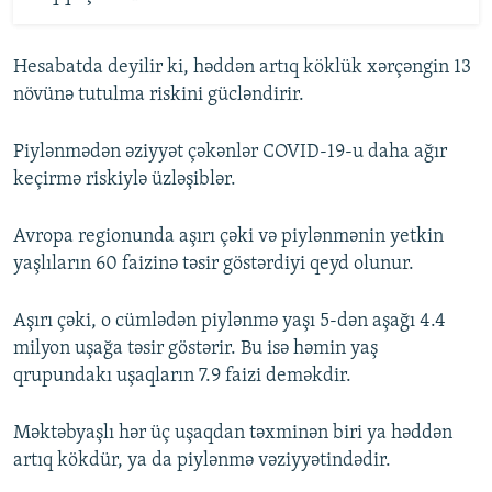
Hesabatda deyilir ki, həddən artıq köklük xərçəngin 13
növünə tutulma riskini gücləndirir.
Piylənmədən əziyyət çəkənlər COVID-19-u daha ağır
keçirmə riskiylə üzləşiblər.
Avropa regionunda aşırı çəki və piylənmənin yetkin
yaşlıların 60 faizinə təsir göstərdiyi qeyd olunur.
Aşırı çəki, o cümlədən piylənmə yaşı 5-dən aşağı 4.4
milyon uşağa təsir göstərir. Bu isə həmin yaş
qrupundakı uşaqların 7.9 faizi deməkdir.
Məktəbyaşlı hər üç uşaqdan təxminən biri ya həddən
artıq kökdür, ya da piylənmə vəziyyətindədir.