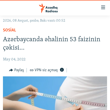
Keçid
linkləri
Əsas
2026, 08 Avqust, şənbə, Bakı vaxtı 00:52
məzmuna
GÜNDƏM
SOSIAL
qayıt
#İZAHLA
Əsas
Azərbaycanda əhalinin 53 faizinin
KORRUPSIOMETR
naviqasiyaya
çəkisi...
qayıt
#ƏSLINDƏ
Axtarışa
May 04, 2022
FƏRQƏ BAX
keç
QANUNI DOĞRU
Paylaş
VPN-siz açmaq
ARAŞDIRMA
MULTIMEDIA
RADIO ARXIV
VIDEO
HAQQIMIZDA
FOTOQALEREYA
OXU ZALI