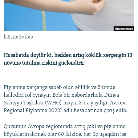
İNFOQRAFIKA
AZƏRBAYCAN ƏDƏBIYYATI KITABXANASI
MISSIYAMIZ
BIZI IZLƏ
KARIKATURA
İSLAM VƏ DEMOKRATIYA
PEŞƏ ETIKASI VƏ JURNALISTIKA STANDARTLARIMIZ
İZ - MƏDƏNIYYƏT PROQRAMI
MATERIALLARIMIZDAN ISTIFADƏ
İllüstrativ foto
AZADLIQRADIOSU MOBIL TELEFONUNUZDA
RFE/RL-in bütün saytları
BIZIMLƏ ƏLAQƏ
Hesabatda deyilir ki, həddən artıq köklük xərçəngin 13
XƏBƏR BÜLLETENLƏRIMIZ
növünə tutulma riskini gücləndirir
Piylənmə xərçəngə səbəb olur, əlililik və ölümdə
həlledici rol oynayır. Belə bir xəbərdarlıqla Dünya
Səhiyyə Təşkilatı (WHO) mayın 3-də yaydığı “Avropa
Regional Piylənmə 2022” adlı hesabatında çıxış edib.
Qurumun Avropa regionunda artıq çəki və piylənmə
böyüklərin demək olar 60 faizinə, hər üç uşaqdan isə