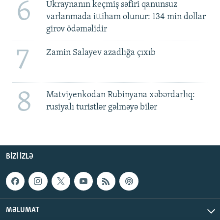
6
Ukraynanın keçmiş səfiri qanunsuz
varlanmada ittiham olunur: 134 min dollar
girov ödəməlidir
7
Zamin Salayev azadlığa çıxıb
8
Matviyenkodan Rubinyana xəbərdarlıq:
rusiyalı turistlər gəlməyə bilər
BIZI IZLƏ
MƏLUMAT