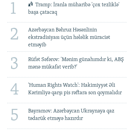
1
Tramp: İranla müharibə 'çox tezliklə'
başa çatacaq
2
Azərbaycan Bəhruz Həsənlinin
ekstradisiyası üçün hələlik müraciət
etməyib
3
Rüfət Səfərov: 'Mənim günahımdır ki, ABŞ
mənə mükafat verib?'
4
'Human Rights Watch': Hakimiyyət Əli
Kərimliyə qarşı pis rəftara son qoymalıdır
5
Bayramov: Azərbaycan Ukraynaya qaz
tədarük etməyə hazırdır