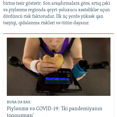
birinə təsir göstərir. Son araşdırmalara görə, artıq çəki
və piylənmə regionda qeyri-yoluxucu xəstəliklər uçun
dördüncü risk faktorudur. İlk üç yerdə yüksək qan
təzyiqi, qidalanma riskləri və tütün dayanır.
BUNA DA BAX:
Piylənmə və COVID-19: 'İki pandemiyanın
toqquşması'