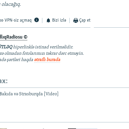
 olacağıq.
VPN-siz açmaq
Bizi izlə
Çap et
dlıqRadiosu ©
TLƏQ
hiperlinklə istinad verilməlidir.
azə olmadan fotolarımızı təkrar dərc etməyin.
fadə şərtləri haqda
ətraflı burada
ax:
Bakıda və Strasburqda [Video]