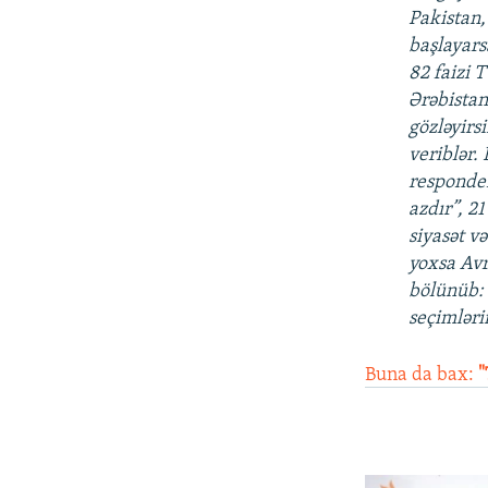
Pakistan,
başlayars
82 faizi 
Ərəbistanı
gözləyirsi
veriblər.
responden
azdır”, 2
siyasət v
yoxsa Avr
bölünüb: N
seçimlərin
Buna da bax:
"