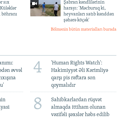
r sıx
Şabran kəndlilərinin
— Küləklər
harayı: 'Məcburuq ki,
a böhranı
heyvanları satıb kənddən
şəhərə köçək'
Bölmənin bütün materialları burada
4
anımı:
'Human Rights Watch':
ədən əvvəl
Hakimiyyət Əli Kərimliyə
ıxışına
qarşı pis rəftara son
u'
qoymalıdır
8
nin
Sahibkarlardan rüşvət
iyasi
almaqda ittiham olunan
vəzifəli şəxslər həbs edilib