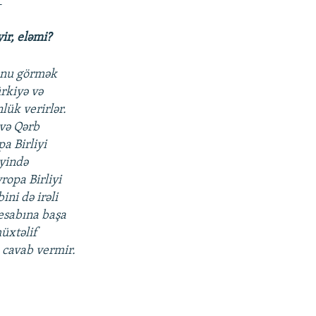
”
yir, eləmi?
bunu görmək
rkiyə və
lük verirlər.
 və Qərb
a Birliyi
iyində
ropa Birliyi
ni də irəli
hesabına başa
müxtəlif
 cavab vermir.