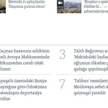
Metroda 11 aylıq fasilə:
'Binaları o qədə
'Daşınma pulsuz olsun'
tikiblər ki...' 
şəhərində hav
3
açmaz bazarının sahibinin
Taleh Bağırovun x
qətli Avropa Məhkəməsində:
'Məktəbdəki hadis
Hökumətdən cavab tələb
oğlumun ölkədən ç
olunur
qadağa qoyulmuşd
7
yaqaltı üzərindəki Rusiya
'Taliban' rəsmiləri
ayrağına görə Özbəkistan
Moldovaya səfəri s
ətəndaşını deportasiya
qalmaqal yaradıb
tdilər