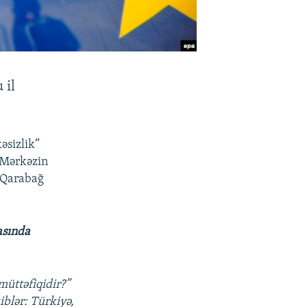
 il
əsizlik”
 Mərkəzin
 Qarabağ
asında
üttəfiqidir?”
iblər: Türkiyə,