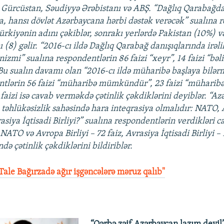
 Gürcüstan, Səudiyyə Ərəbistanı və ABŞ. “Dağlıq Qarabağd
a, hansı dövlət Azərbaycana hərbi dəstək verəcək” sualına 
Türkiyənin adını çəkiblər, sonrakı yerlərdə Pakistan (10%) 
 (8) gəlir. “2016-cı ildə Dağlıq Qarabağ danışıqlarında irəli
nizmi” sualına respondentlərin 86 faizi “xeyr”, 14 faizi “bəl
 Bu sualın davamı olan “2016-cı ildə müharibə başlaya bilərm
tlərin 56 faizi “müharibə mümkündür”, 23 faizi “müharibə
1 faizi isə cavab verməkdə çətinlik çəkdiklərini deyiblər. “A
ə təhlükəsizlik sahəsində hara inteqrasiya olmalıdır: NATO, 
asiya İqtisadi Birliyi?” sualına respondentlərin verdikləri c
ATO və Avropa Birliyi – 72 faiz, Avrasiya İqtisadi Birliyi – 1
də çətinlik çəkdiklərini bildiriblər.
Tale Bağırzadə ağır işgəncələrə məruz qalıb"