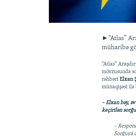
►“Atlas” Ara
müharibə gö
“Atlas” Araşdır
mövzusunda sor
rəhbəri
Elxan 
münaqişəsi ilə 
– Elxan bəy, ə
keçirilən sorğ
– Respond
Sorğuya c