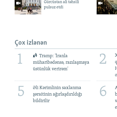
Gürcüstan ali təhsili
pulsuz etdi
Çox izlənən
1
2
X
Tramp: 'İranla
müharibədənsə, razılaşmaya
üstünlük verirəm'
5
6
Əli Kərimlinin saxlanma
A
şəraitinin ağırlaşdırıldığı
b
bildirilir
v
e