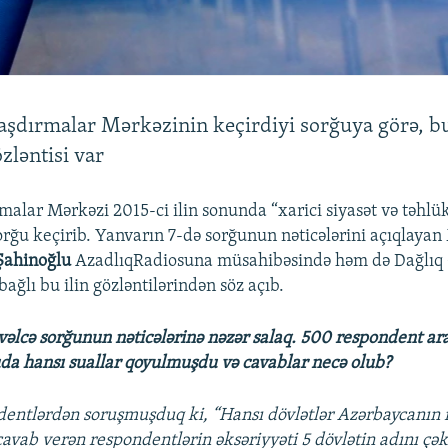
şdırmalar Mərkəzinin keçirdiyi sorğuya görə, bu
zləntisi var
malar Mərkəzi 2015-ci ilin sonunda “xarici siyasət və təhlük
ğu keçirib. Yanvarın 7-də sorğunun nəticələrini açıqlayan
Şahinoğlu
AzadlıqRadiosuna müsahibəsində həm də Dağlıq
bağlı bu ilin gözləntilərindən söz açıb.
vvəlcə sorğunun nəticələrinə nəzər salaq. 500 respondent ar
uda hansı suallar qoyulmuşdu və cavablar necə olub?
entlərdən soruşmuşduq ki, “Hansı dövlətlər Azərbaycanın m
avab verən respondentlərin əksəriyyəti 5 dövlətin adını çək