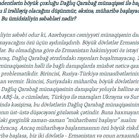
dentlərin böyük çoxluğu Dağlıq Qarabağ münaqişəsi ilə bağ
 il irəliləyiş olacağını düşünmür, əksinə, müharibə başlaya
 Bu ümidsizliyin səbəbləri nədir?
liyin səbəbi odur ki, Azərbaycan cəmiyyəti münaqişənin danı
mayacağını özü üçün aydınlaşdırıb. Böyük dövlətlər Ermənis
lər. Bu olmadığına görə də Ermənistan hakimiyyəti öz istəyi i
raq, Dağlıq Qarabağ ətrafındakı rayonları boşaltmayacaq. 2
ünaqişəsinin həlli ilə bağlı danışıqlarda müsbət nəticə qaz
problematikdir. Birincisi, Rusiya-Türkiyə münasibətlərinin
n vermir. İkincisi, Suriyadakı müharibə, böyük dövlətləri
 Dağlıq Qarabağ münaqişəsinin danışıqlar yoluyla həllinə ən
 ABŞ-la, o cümlədən, Türkiyə ilə maraqları Ukrayna və Sur
ində kəsişirsə, bu dövlətlərin Dağlıq Qarabağ münaqişəsinin
nın üst-üstə düşəcəyəni gözləmək çətindir. Buna baxmayar
əki gərginlik zaman-zaman “müharibəmi başlayır” sualını
şdıracaq. Ancaq müharibəyə başlanmasının özü böyük riskd
ibə başlasa, biz iki dövlətlə - Ermənistan və onun arxasında