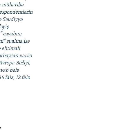
a müharibə
respondentlərin
və Səudiyyə
ləyiş
i” cavabını
i” sualına isə
 ehtimalı
zərbaycan xarici
Avropa Birliyi,
avab belə
6 faiz, 12 faiz