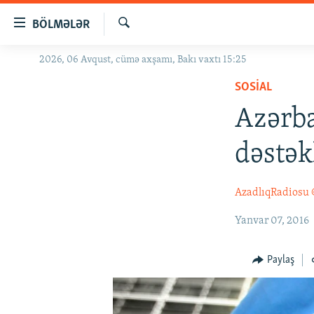
Keçid
BÖLMƏLƏR
linkləri
Axtar
Əsas
2026, 06 Avqust, cümə axşamı, Bakı vaxtı 15:25
GÜNDƏM
məzmuna
SOSIAL
#İZAHLA
qayıt
Əsas
Azərba
KORRUPSIOMETR
naviqasiyaya
#ƏSLINDƏ
qayıt
dəstək
Axtarışa
FƏRQƏ BAX
keç
QANUNI DOĞRU
AzadlıqRadiosu
ARAŞDIRMA
Yanvar 07, 2016
MULTIMEDIA
Paylaş
RADIO ARXIV
VIDEO
HAQQIMIZDA
FOTOQALEREYA
OXU ZALI