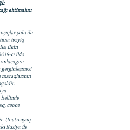
lı
cağı ehtimalını
şıqlar yolu ilə
tana təzyiq
lə, ilkin
016-cı ildə
anılacağını
 gərginləşməsi
n maraqlarının
gəldir.
iya
 həllində
aq, cəbhə
ir. Unutmayaq
kı Rusiya ilə