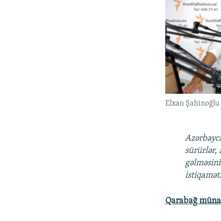
Elxan Şahinoğlu
Azərbayca
sürürlər,
gəlməsini
istiqamət
Qarabağ münaqi