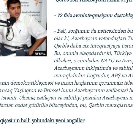
“Qərbə zəif Azərbaycan lazım deyil
- 72 faiz avrointeqrasiyanı dəstəklə
- Bəli, sorğunun da nəticəsindən 
olar ki, Azərbaycan vətəndaşları Tü
Qərblə daha sıx inteqrasiyaya üstün
Bu, onunla əlaqədardır ki, Türkiyə
ölkələri, o cümlədən NATO və Avrop
Azərbaycanın inkişafında və sabitl
maraqlıdırlar. Doğrudur, ABŞ və Av
nın demokratikləşməsi və insan haqlarının qorunması tələbi
 ancaq Vaşinqton və Brüssel bunu Azərbaycanın zəifləməsi 
 istəmir. Əksinə, zəifləyən və sabitliyi pozulan Azərbaycan 
lərdən hədəf götürülə biləcəyindən, bu, Qərbin maraqlarına
şəsinin həlli yolundakı yeni əngəllər