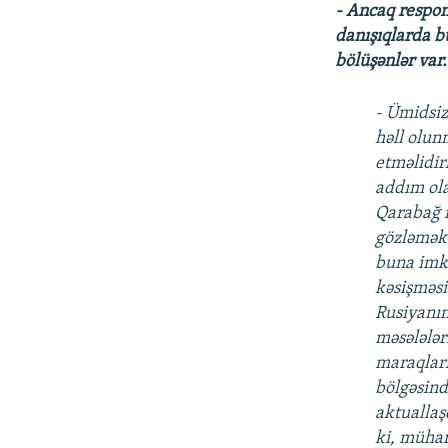
- Ancaq respon
danışıqlarda bu
bölüşənlər var.
- Ümidsiz
həll olun
etməlidir
addım ola
Qarabağ m
gözləmək 
buna imka
kəsişməsi
Rusiyanın
məsələlər
maraqları
bölgəsind
aktualla
ki, mühar