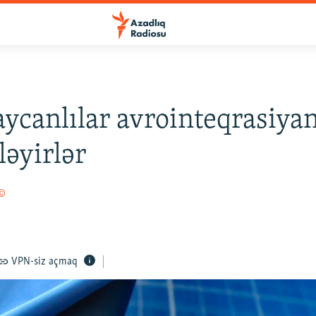
ycanlılar avrointeqrasiyan
ləyirlər
 ©
VPN-siz açmaq