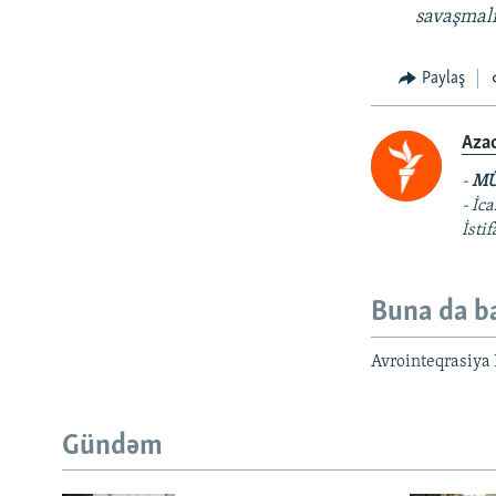
savaşmalı
Paylaş
Aza
-
MÜ
- İc
İsti
Buna da b
Avrointeqrasiya 
Gündəm