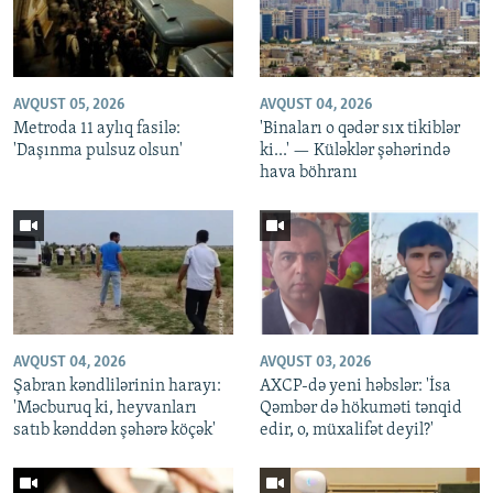
AVQUST 05, 2026
AVQUST 04, 2026
Metroda 11 aylıq fasilə:
'Binaları o qədər sıx tikiblər
'Daşınma pulsuz olsun'
ki...' — Küləklər şəhərində
hava böhranı
AVQUST 04, 2026
AVQUST 03, 2026
Şabran kəndlilərinin harayı:
AXCP-də yeni həbslər: 'İsa
'Məcburuq ki, heyvanları
Qəmbər də hökuməti tənqid
satıb kənddən şəhərə köçək'
edir, o, müxalifət deyil?'