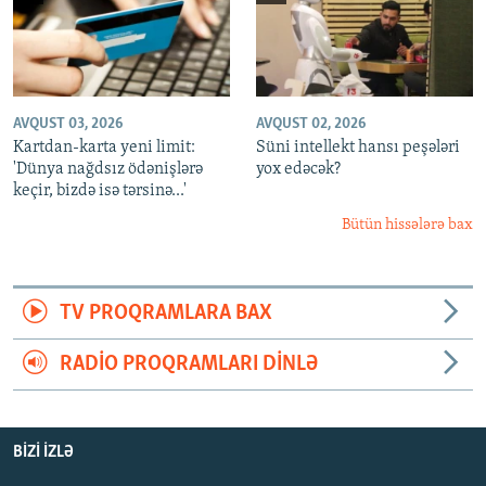
AVQUST 03, 2026
AVQUST 02, 2026
Kartdan-karta yeni limit:
Süni intellekt hansı peşələri
'Dünya nağdsız ödənişlərə
yox edəcək?
keçir, bizdə isə tərsinə...'
Bütün hissələrə bax
TV PROQRAMLARA BAX
RADIO PROQRAMLARI DINLƏ
BIZI IZLƏ