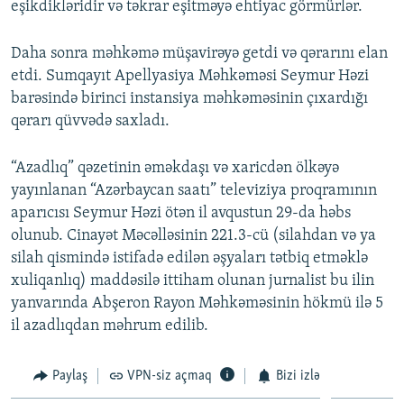
eşikdikləridir və təkrar eşitməyə ehtiyac görmürlər.
Daha sonra məhkəmə müşavirəyə getdi və qərarını elan
etdi. Sumqayıt Apellyasiya Məhkəməsi Seymur Həzi
barəsində birinci instansiya məhkəməsinin çıxardığı
qərarı qüvvədə saxladı.
“Azadlıq” qəzetinin əməkdaşı və xaricdən ölkəyə
yayınlanan “Azərbaycan saatı” televiziya proqramının
aparıcısı Seymur Həzi ötən il avqustun 29-da həbs
olunub. Cinayət Məcəlləsinin 221.3-cü (silahdan və ya
silah qismində istifadə edilən əşyaları tətbiq etməklə
xuliqanlıq) maddəsilə ittiham olunan jurnalist bu ilin
yanvarında Abşeron Rayon Məhkəməsinin hökmü ilə 5
il azadlıqdan məhrum edilib.
Paylaş
VPN-siz açmaq
Bizi izlə