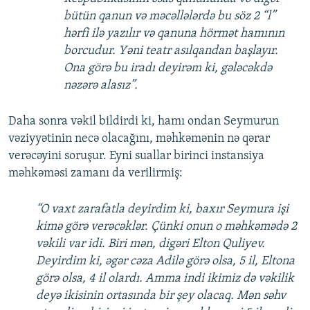
bütün qanun və məcəllələrdə bu söz 2 “l”
hərfi ilə yazılır və qanuna hörmət hamının
borcudur. Yəni teatr asılqandan başlayır.
Ona görə bu iradı deyirəm ki, gələcəkdə
nəzərə alasız”.
Daha sonra vəkil bildirdi ki, hamı ondan Seymurun
vəziyyətinin necə olacağını, məhkəmənin nə qərar
verəcəyini soruşur. Eyni suallar birinci instansiya
məhkəməsi zamanı da verilirmiş:
“O vaxt zarafatla deyirdim ki, baxır Seymura işi
kimə görə verəcəklər. Çünki onun o məhkəmədə 2
vəkili var idi. Biri mən, digəri Elton Quliyev.
Deyirdim ki, əgər cəza Adilə görə olsa, 5 il, Eltona
görə olsa, 4 il olardı. Amma indi ikimiz də vəkilik
deyə ikisinin ortasında bir şey olacaq. Mən səhv