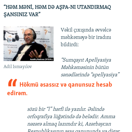
“HƏM MƏNİ, HƏM DƏ AŞPA-NI UTANDIRMAQ
ŞANSINIZ VAR”
Vəkil çıxışında əvvəlcə
məhkəməyə bir iradını
bildirdi:
“Sumqayıt Apellyasiya
Adil Ismayılov
Məhkəməsinin bütün
sənədlərində “apellyasiya”
Hökmü əsassız və qanunsuz hesab
edirəm.
sözü bir “l” hərfi ilə yazılır. Əslində
orfoqrafiya lüğətində də belədir. Amma
nəzərə almaq lazımdır ki, Azərbaycan
Respublikasının əsas qanununda və digər