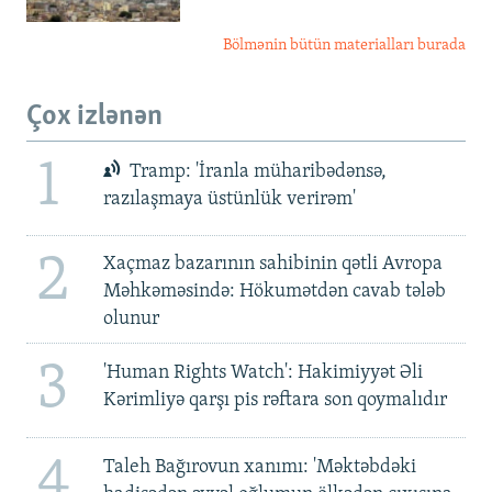
Bölmənin bütün materialları burada
Çox izlənən
1
Tramp: 'İranla müharibədənsə,
razılaşmaya üstünlük verirəm'
2
Xaçmaz bazarının sahibinin qətli Avropa
Məhkəməsində: Hökumətdən cavab tələb
olunur
3
'Human Rights Watch': Hakimiyyət Əli
Kərimliyə qarşı pis rəftara son qoymalıdır
4
Taleh Bağırovun xanımı: 'Məktəbdəki