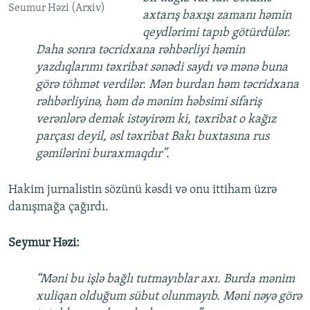
Seumur Həzi (Arxiv)
axtarış baxışı zamanı həmin
qeydlərimi tapıb götürdülər.
Daha sonra təcridxana rəhbərliyi həmin
yazdıqlarımı təxribat sənədi saydı və mənə buna
görə töhmət verdilər. Mən burdan həm təcridxana
rəhbərliyinə, həm də mənim həbsimi sifariş
verənlərə demək istəyirəm ki, təxribat o kağız
parçası deyil, əsl təxribat Bakı buxtasına rus
gəmilərini buraxmaqdır”.
Hakim jurnalistin sözünü kəsdi və onu ittiham üzrə
danışmağa çağırdı.
Seymur Həzi:
“Məni bu işlə bağlı tutmayıblar axı. Burda mənim
xuliqan olduğum sübut olunmayıb. Məni nəyə görə