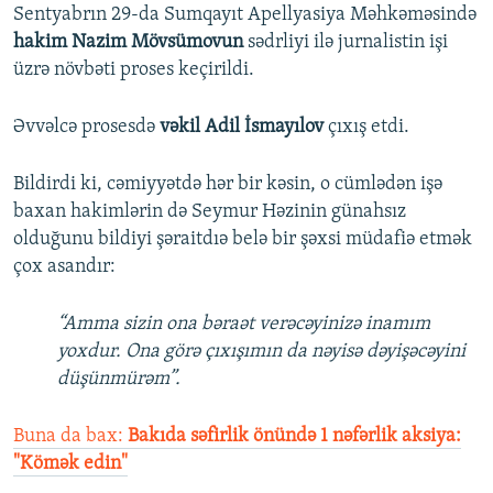
Sentyabrın 29-da Sumqayıt Apellyasiya Məhkəməsində
hakim Nazim Mövsümovun
sədrliyi ilə jurnalistin işi
üzrə növbəti proses keçirildi.
Əvvəlcə prosesdə
vəkil Adil İsmayılov
çıxış etdi.
Bildirdi ki, cəmiyyətdə hər bir kəsin, o cümlədən işə
baxan hakimlərin də Seymur Həzinin günahsız
olduğunu bildiyi şəraitdıə belə bir şəxsi müdafiə etmək
çox asandır:
“Amma sizin ona bəraət verəcəyinizə inamım
yoxdur. Ona görə çıxışımın da nəyisə dəyişəcəyini
düşünmürəm”.
Buna da bax:
Bakıda səfirlik önündə 1 nəfərlik aksiya:
"Kömək edin"