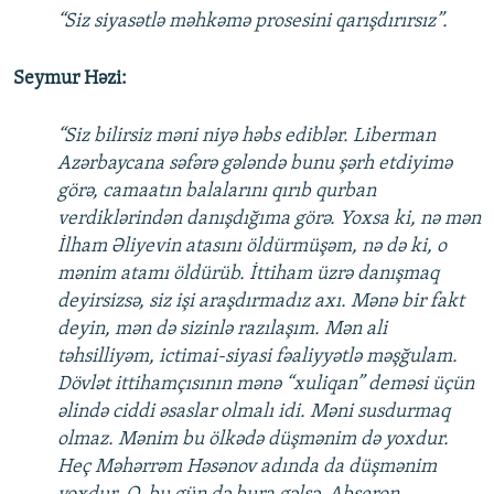
“Siz siyasətlə məhkəmə prosesini qarışdırırsız”.
Seymur Həzi:
“Siz bilirsiz məni niyə həbs ediblər. Liberman
Azərbaycana səfərə gələndə bunu şərh etdiyimə
görə, camaatın balalarını qırıb qurban
verdiklərindən danışdığıma görə. Yoxsa ki, nə mən
İlham Əliyevin atasını öldürmüşəm, nə də ki, o
mənim atamı öldürüb. İttiham üzrə danışmaq
deyirsizsə, siz işi araşdırmadız axı. Mənə bir fakt
deyin, mən də sizinlə razılaşım. Mən ali
təhsilliyəm, ictimai-siyasi fəaliyyətlə məşğulam.
Dövlət ittihamçısının mənə “xuliqan” deməsi üçün
əlində ciddi əsaslar olmalı idi. Məni susdurmaq
olmaz. Mənim bu ölkədə düşmənim də yoxdur.
Heç Məhərrəm Həsənov adında da düşmənim