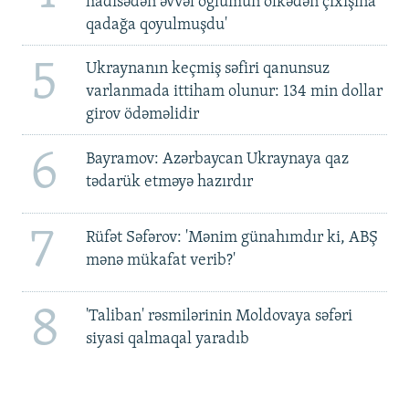
hadisədən əvvəl oğlumun ölkədən çıxışına
qadağa qoyulmuşdu'
5
Ukraynanın keçmiş səfiri qanunsuz
varlanmada ittiham olunur: 134 min dollar
girov ödəməlidir
6
Bayramov: Azərbaycan Ukraynaya qaz
tədarük etməyə hazırdır
7
Rüfət Səfərov: 'Mənim günahımdır ki, ABŞ
mənə mükafat verib?'
8
'Taliban' rəsmilərinin Moldovaya səfəri
siyasi qalmaqal yaradıb