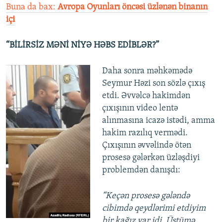
Buna da bax:
Avropa Oyunları öncəsi üzlənən binanın
içi
“BİLİRSİZ MƏNİ NİYƏ HƏBS EDİBLƏR?”
Daha sonra məhkəmədə
Seymur Həzi son sözlə çıxış
etdi. Əvvəlcə hakimdən
çıxışının video lentə
alınmasına icazə istədi, amma
hakim razılıq vermədi.
Çıxışının əvvəlində ötən
prosesə gələrkən üzləşdiyi
problemdən danışdı:
“Keçən prosesə gələndə
cibimdə qeydlərimi etdiyim
bir kağız var idi. Üstümə