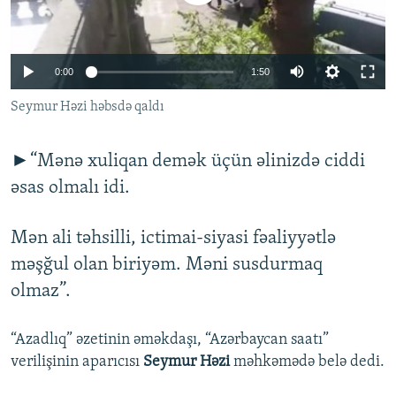
İNFOQRAFIKA
AZƏRBAYCAN ƏDƏBIYYATI KITABXANASI
MISSIYAMIZ
BIZI IZLƏ
KARIKATURA
İSLAM VƏ DEMOKRATIYA
PEŞƏ ETIKASI VƏ JURNALISTIKA STANDARTLARIMIZ
0:00
1:50
İZ - MƏDƏNIYYƏT PROQRAMI
MATERIALLARIMIZDAN ISTIFADƏ
Seymur Həzi həbsdə qaldı
AZADLIQRADIOSU MOBIL TELEFONUNUZDA
RFE/RL-in bütün saytları
BIZIMLƏ ƏLAQƏ
►“Mənə xuliqan demək üçün əlinizdə ciddi
XƏBƏR BÜLLETENLƏRIMIZ
əsas olmalı idi.
Mən ali təhsilli, ictimai-siyasi fəaliyyətlə
məşğul olan biriyəm. Məni susdurmaq
olmaz”.
“Azadlıq” əzetinin əməkdaşı, “Azərbaycan saatı”
verilişinin aparıcısı
Seymur Həzi
məhkəmədə belə dedi.