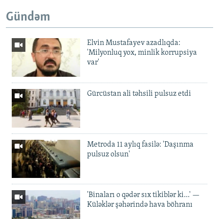
Gündəm
Elvin Mustafayev azadlıqda:
'Milyonluq yox, minlik korrupsiya
var'
Gürcüstan ali təhsili pulsuz etdi
Metroda 11 aylıq fasilə: 'Daşınma
pulsuz olsun'
'Binaları o qədər sıx tikiblər ki...' —
Küləklər şəhərində hava böhranı