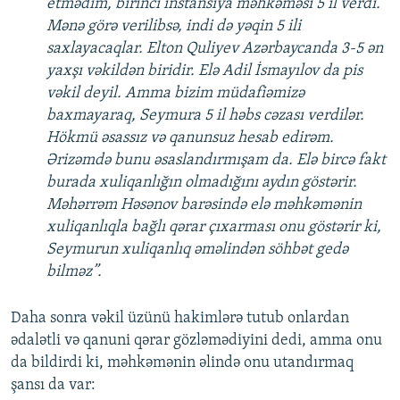
etmədim, birinci instansiya məhkəməsi 5 il verdi.
Mənə görə verilibsə, indi də yəqin 5 ili
saxlayacaqlar. Elton Quliyev Azərbaycanda 3-5 ən
yaxşı vəkildən biridir. Elə Adil İsmayılov da pis
vəkil deyil. Amma bizim müdafiəmizə
baxmayaraq, Seymura 5 il həbs cəzası verdilər.
Hökmü əsassız və qanunsuz hesab edirəm.
Ərizəmdə bunu əsaslandırmışam da. Elə bircə fakt
burada xuliqanlığın olmadığını aydın göstərir.
Məhərrəm Həsənov barəsində elə məhkəmənin
xuliqanlıqla bağlı qərar çıxarması onu göstərir ki,
Seymurun xuliqanlıq əməlindən söhbət gedə
bilməz”.
Daha sonra vəkil üzünü hakimlərə tutub onlardan
ədalətli və qanuni qərar gözləmədiyini dedi, amma onu
da bildirdi ki, məhkəmənin əlində onu utandırmaq
şansı da var: