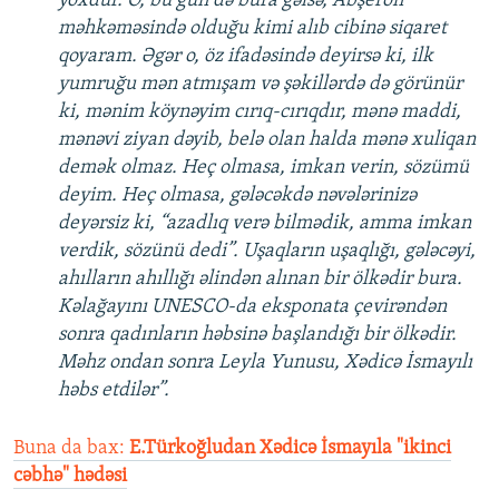
yoxdur. O, bu gün də bura gəlsə, Abşeron
məhkəməsində olduğu kimi alıb cibinə siqaret
qoyaram. Əgər o, öz ifadəsində deyirsə ki, ilk
yumruğu mən atmışam və şəkillərdə də görünür
ki, mənim köynəyim cırıq-cırıqdır, mənə maddi,
mənəvi ziyan dəyib, belə olan halda mənə xuliqan
demək olmaz. Heç olmasa, imkan verin, sözümü
deyim. Heç olmasa, gələcəkdə nəvələrinizə
deyərsiz ki, “azadlıq verə bilmədik, amma imkan
verdik, sözünü dedi”. Uşaqların uşaqlığı, gələcəyi,
ahılların ahıllığı əlindən alınan bir ölkədir bura.
Kəlağayını UNESCO-da eksponata çevirəndən
sonra qadınların həbsinə başlandığı bir ölkədir.
Məhz ondan sonra Leyla Yunusu, Xədicə İsmayılı
həbs etdilər”.
Buna da bax:
E.Türkoğludan Xədicə İsmayıla "ikinci
cəbhə" hədəsi