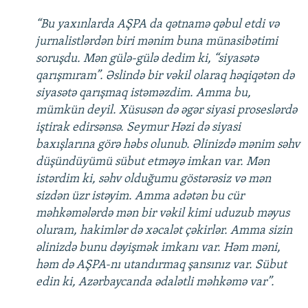
“Bu yaxınlarda AŞPA da qətnamə qəbul etdi və
jurnalistlərdən biri mənim buna münasibətimi
soruşdu. Mən gülə-gülə dedim ki, “siyasətə
qarışmıram”. Əslində bir vəkil olaraq həqiqətən də
siyasətə qarışmaq istəməzdim. Amma bu,
mümkün deyil. Xüsusən də əgər siyasi proseslərdə
iştirak edirsənsə. Seymur Həzi də siyasi
baxışlarına görə həbs olunub. Əlinizdə mənim səhv
düşündüyümü sübut etməyə imkan var. Mən
istərdim ki, səhv olduğumu göstərəsiz və mən
sizdən üzr istəyim. Amma adətən bu cür
məhkəmələrdə mən bir vəkil kimi uduzub məyus
oluram, hakimlər də xəcalət çəkirlər. Amma sizin
əlinizdə bunu dəyişmək imkanı var. Həm məni,
həm də AŞPA-nı utandırmaq şansınız var. Sübut
edin ki, Azərbaycanda ədalətli məhkəmə var”.