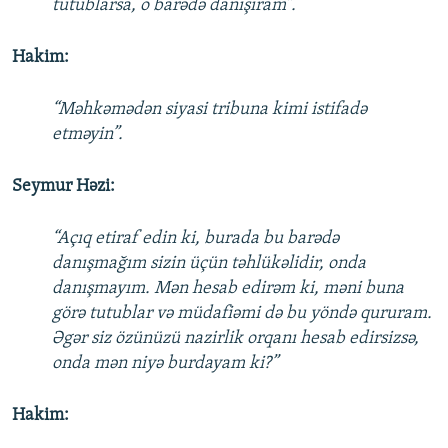
tutublarsa, o barədə danışıram”.
Hakim:
“Məhkəmədən siyasi tribuna kimi istifadə
etməyin”.
Seymur Həzi:
“Açıq etiraf edin ki, burada bu barədə
danışmağım sizin üçün təhlükəlidir, onda
danışmayım. Mən hesab edirəm ki, məni buna
görə tutublar və müdafiəmi də bu yöndə qururam.
Əgər siz özünüzü nazirlik orqanı hesab edirsizsə,
onda mən niyə burdayam ki?”
Hakim: