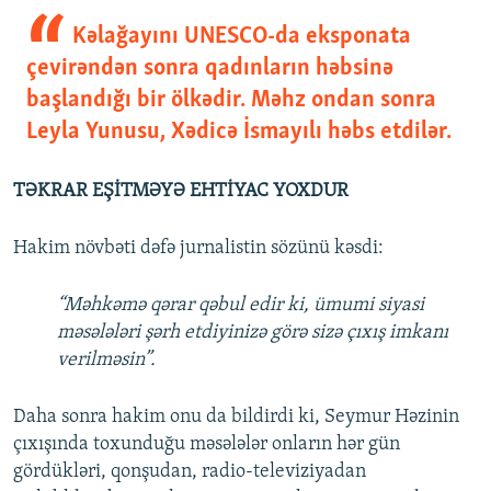
Kəlağayını UNESCO-da eksponata
çevirəndən sonra qadınların həbsinə
başlandığı bir ölkədir. Məhz ondan sonra
Leyla Yunusu, Xədicə İsmayılı həbs etdilər.
TƏKRAR EŞİTMƏYƏ EHTİYAC YOXDUR
Hakim növbəti dəfə jurnalistin sözünü kəsdi:
“Məhkəmə qərar qəbul edir ki, ümumi siyasi
məsələləri şərh etdiyinizə görə sizə çıxış imkanı
verilməsin”.
Daha sonra hakim onu da bildirdi ki, Seymur Həzinin
çıxışında toxunduğu məsələlər onların hər gün
gördükləri, qonşudan, radio-televiziyadan