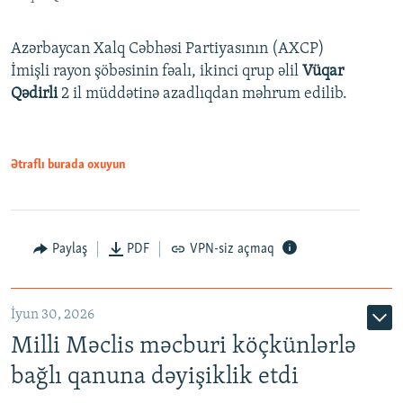
Azərbaycan Xalq Cəbhəsi Partiyasının (AXCP)
İmişli rayon şöbəsinin fəalı, ikinci qrup əlil
Vüqar
Qədirli
2 il müddətinə azadlıqdan məhrum edilib.
Ətraflı burada oxuyun
Paylaş
PDF
VPN-siz açmaq
İyun 30, 2026
Milli Məclis məcburi köçkünlərlə
bağlı qanuna dəyişiklik etdi