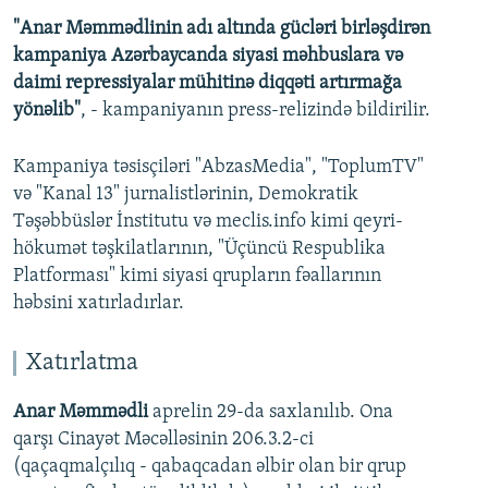
"Anar Məmmədlinin adı altında gücləri birləşdirən
kampaniya Azərbaycanda siyasi məhbuslara və
daimi repressiyalar mühitinə diqqəti artırmağa
yönəlib"
, - kampaniyanın press-relizində bildirilir.
Kampaniya təsisçiləri "AbzasMedia", "ToplumTV"
və "Kanal 13" jurnalistlərinin, Demokratik
Təşəbbüslər İnstitutu və meclis.info kimi qeyri-
hökumət təşkilatlarının, "Üçüncü Respublika
Platforması" kimi siyasi qrupların fəallarının
həbsini xatırladırlar.
Xatırlatma
Anar Məmmədli
aprelin 29-da saxlanılıb. Ona
qarşı Cinayət Məcəlləsinin 206.3.2-ci
(qaçaqmalçılıq - qabaqcadan əlbir olan bir qrup