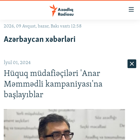
Keçid
linkləri
Əsas
2026, 09 Avqust, bazar, Bakı vaxtı 12:58
məzmuna
GÜNDƏM
Azərbaycan xəbərləri
qayıt
#İZAHLA
Əsas
KORRUPSIOMETR
naviqasiyaya
İyul 01, 2024
qayıt
#ƏSLINDƏ
Axtarışa
Hüquq müdafiəçiləri 'Anar
FƏRQƏ BAX
keç
Məmmədli kampaniyası'na
QANUNI DOĞRU
başlayıblar
ARAŞDIRMA
MULTIMEDIA
RADIO ARXIV
VIDEO
HAQQIMIZDA
FOTOQALEREYA
OXU ZALI