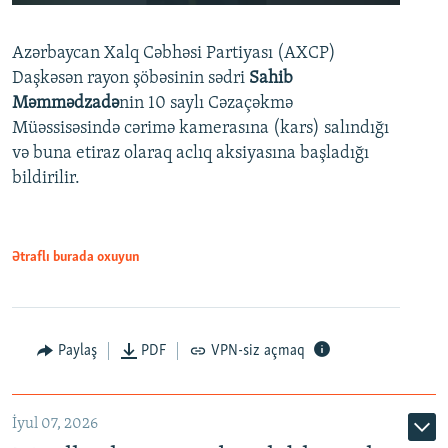
240p
Azərbaycan Xalq Cəbhəsi Partiyası (AXCP)
360p
Daşkəsən rayon şöbəsinin sədri
Sahib
480p
Auto
240p
360p
480p
Məmmədzadə
nin 10 saylı Cəzaçəkmə
720p
Müəssisəsində cərimə kamerasına (kars) salındığı
720p
1080p
və buna etiraz olaraq aclıq aksiyasına başladığı
1080p
bildirilir.
Ətraflı burada oxuyun
Paylaş
PDF
VPN-siz açmaq
İyul 07, 2026