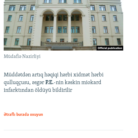
Müdafiə Nazirliyi
Müddətdən artıq həqiqi hərbi xidmət hərbi
qulluqçusu, əsgər
P.E.
-nin kəskin miokard
infarktından öldüyü bildirilir
Ətraflı burada oxuyun