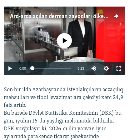
Ard-arda açılan dərman zavodları ölkənin tələbatını ödəyirmi?
No media source currently available
Auto
0:00
5:23
240p
Son bir ildə Azərbaycanda istehlakçıların
360p
əczaçılıq
məhsulları və tibbi ləvazimatlara çəkdiyi xərc 24,9
480p
Auto
240p
360p
480p
faiz artıb.
720p
Bu barədə Dövlət Statistika Komitəsinin (DSK) bu
720p
1080p
gün, iyulun 16-da yaydığı məlumatda bildirilir.
1080p
DSK vurğulayır ki, 2026-cı ilin yanvar-iyun
aylarında pərakəndə ticarət şəbəkəsində