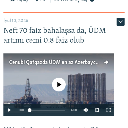
İyul 10, 2026
Neft 70 faiz bahalaşsa da, ÜDM
artımı cəmi 0.8 faiz olub
Cənubi Qafqazda ÜDM ən az Azərbaycanda artır: Qonşuları niyə Bakını qabaqlaya bilir?
No media source currently available
Auto
0:00
4:00
240p