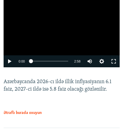
Auto
0:00
2:58
240p
Azərbaycanda 2026-cı ildə illik inflyasiyanın 6.1
360p
faiz, 2027-ci ildə isə 5.8 faiz olacağı gözlənilir.
480p
720p
1080p
Ətraflı burada oxuyun