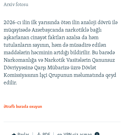
Arxiv fotosu
2026-cı ilin ilk yarısında ötən ilin analoji dövrü ilə
müqayisədə Azərbaycanda narkotiklə bağlı
aşkarlanan cinayət faktları azalsa da həm
tutulanların sayının, həm də müsadirə edilən
maddələrin həcminin artdığı bildirilir. Bu barədə
Narkomanlığa və Narkotik Vasitələrin Qanunsuz
Dövriyyəsinə Qarşı Mübarizə üzrə Dövlət
Komissiyasının İşçi Qrupunun məlumatında qeyd
edilir.
Ətraflı burada oxuyun
Paylaş
PDF
VPN-siz açmaq