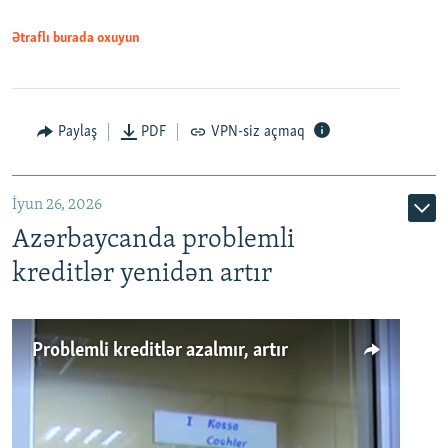
Ətraflı burada oxuyun
Auto
240p
360p
480p
Paylaş
PDF
VPN-siz açmaq
720p
1080p
İyun 26, 2026
Azərbaycanda problemli
kreditlər yenidən artır
Problemli kreditlər azalmır, artır