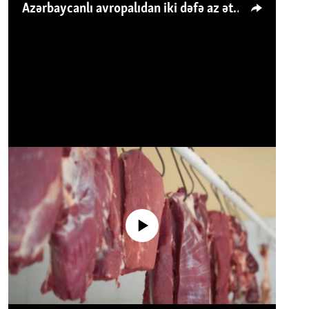
Azərbaycanlı avropalıdan iki dəfə az ət yeyir, amma... 'Qiymət artımı qaçılmazdır'
No media source currently available