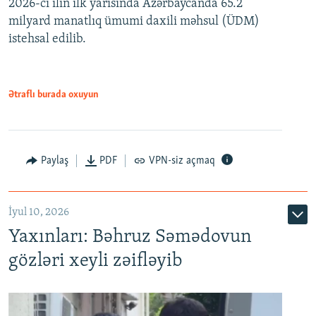
2026-cı ilin ilk yarısında Azərbaycanda 65.2
360p
milyard manatlıq ümumi daxili məhsul (ÜDM)
480p
Auto
240p
360p
480p
istehsal edilib.
720p
720p
1080p
1080p
Ətraflı burada oxuyun
Paylaş
PDF
VPN-siz açmaq
İyul 10, 2026
Yaxınları: Bəhruz Səmədovun
gözləri xeyli zəifləyib