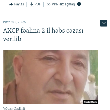
Paylaş
PDF
VPN-siz açmaq
İyun 30, 2026
AXCP fəalına 2 il həbs cəzası
verilib
Vüqar Qədirli