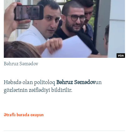
Bəhruz Səmədov
Həbsdə olan politoloq
Bəhruz Səmədov
un
gözlərinin zəiflədiyi bildirilir.
Ətraflı burada oxuyun