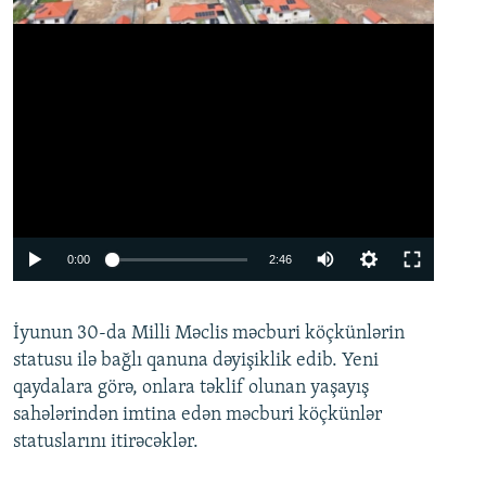
Auto
0:00
2:46
240p
İyunun 30-da Milli Məclis məcburi köçkünlərin
360p
statusu ilə bağlı qanuna dəyişiklik edib. Yeni
480p
qaydalara görə, onlara təklif olunan yaşayış
720p
sahələrindən imtina edən məcburi köçkünlər
statuslarını itirəcəklər.
1080p