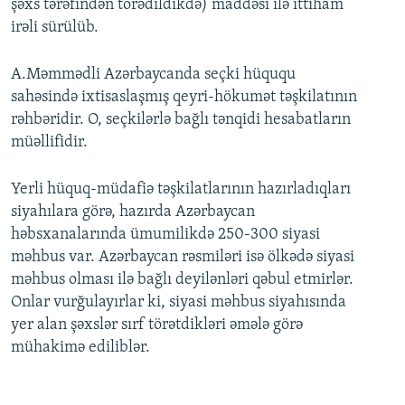
şəxs tərəfindən törədildikdə) maddəsi ilə ittiham
irəli sürülüb.
A.Məmmədli Azərbaycanda seçki hüququ
sahəsində ixtisaslaşmış qeyri-hökumət təşkilatının
rəhbəridir. O, seçkilərlə bağlı tənqidi hesabatların
müəllifidir.
Yerli hüquq-müdafiə təşkilatlarının hazırladıqları
siyahılara görə, hazırda Azərbaycan
həbsxanalarında ümumilikdə 250-300 siyasi
məhbus var. Azərbaycan rəsmiləri isə ölkədə siyasi
məhbus olması ilə bağlı deyilənləri qəbul etmirlər.
Onlar vurğulayırlar ki, siyasi məhbus siyahısında
yer alan şəxslər sırf törətdikləri əmələ görə
mühakimə ediliblər.