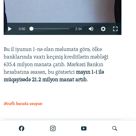
Auto
0:00
2:34
240p
Bu il iyunun 1-nə olan məlumata görə, ölkə
360p
banklarında vaxtı keçmiş kreditlərin məbləği
480p
635.4 milyon manata çatıb. Mərkəzi Bankın
720p
hesabatına əsasən, bu göstərici
mayın 1-i ilə
müqayisədə 21.2 milyon manat artıb.
1080p
Ətraflı burada oxuyun
Auto
240p
360p
480p
Paylaş
PDF
VPN-siz açmaq