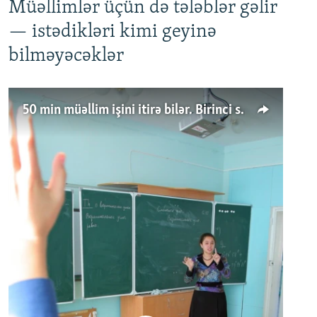
Müəllimlər üçün də tələblər gəlir
— istədikləri kimi geyinə
bilməyəcəklər
50 min müəllim işini itirə bilər. Birinci sinfə gedənlər azalır