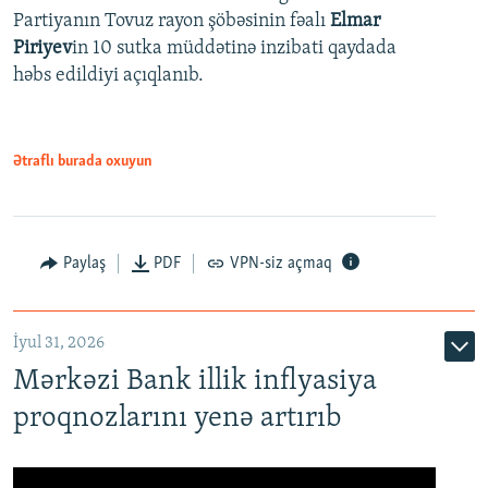
Partiyanın Tovuz rayon şöbəsinin fəalı
Elmar
Piriyev
in 10 sutka müddətinə inzibati qaydada
həbs edildiyi açıqlanıb.
Ətraflı burada oxuyun
Paylaş
PDF
VPN-siz açmaq
İyul 31, 2026
Mərkəzi Bank illik inflyasiya
proqnozlarını yenə artırıb