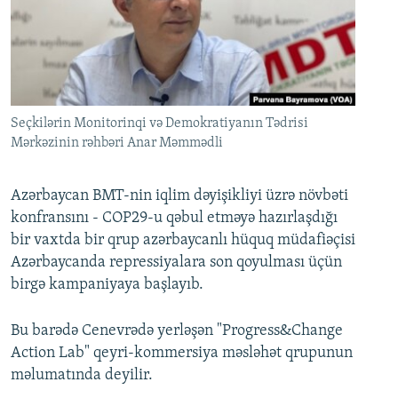
İNFOQRAFIKA
AZƏRBAYCAN ƏDƏBIYYATI KITABXANASI
MISSIYAMIZ
BIZI IZLƏ
KARIKATURA
İSLAM VƏ DEMOKRATIYA
PEŞƏ ETIKASI VƏ JURNALISTIKA STANDARTLARIMIZ
İZ - MƏDƏNIYYƏT PROQRAMI
MATERIALLARIMIZDAN ISTIFADƏ
AZADLIQRADIOSU MOBIL TELEFONUNUZDA
RFE/RL-in bütün saytları
Seçkilərin Monitorinqi və Demokratiyanın Tədrisi
Mərkəzinin rəhbəri Anar Məmmədli
BIZIMLƏ ƏLAQƏ
XƏBƏR BÜLLETENLƏRIMIZ
Azərbaycan BMT-nin iqlim dəyişikliyi üzrə növbəti
konfransını - COP29-u qəbul etməyə hazırlaşdığı
bir vaxtda bir qrup azərbaycanlı hüquq müdafiəçisi
Azərbaycanda repressiyalara son qoyulması üçün
birgə kampaniyaya başlayıb.
Bu barədə Cenevrədə yerləşən "Progress&Change
Action Lab" qeyri-kommersiya məsləhət qrupunun
məlumatında deyilir.