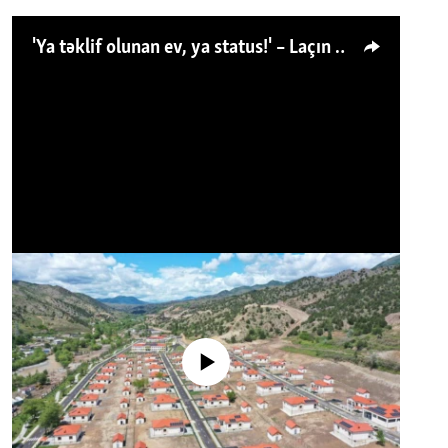
'Ya təklif olunan ev, ya status!' – Laçın köçkünü: 'Laçından başqa heç hara!'
No media source currently available