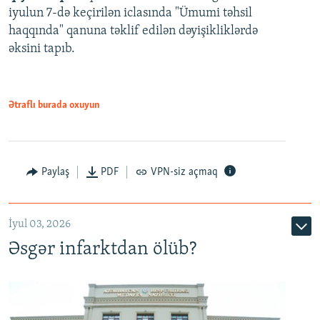
iyulun 7-də keçirilən iclasında "Ümumi təhsil
720p
haqqında" qanuna təklif edilən dəyişikliklərdə
əksini tapıb.
1080p
Ətraflı burada oxuyun
Auto
240p
360p
480p
Paylaş
PDF
VPN-siz açmaq
720p
1080p
İyul 03, 2026
Əsgər infarktdan ölüb?