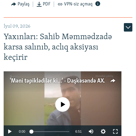
Paylaş
PDF
VPN-siz açmaq
İyul 09, 2026
Yaxınları: Sahib Məmmədzadə
karsa salınıb, aclıq aksiyası
keçirir
'Məni təpiklədilər ki...' - Daşkəsəndə AXCP fəalının yaxınları onun həbsinə etiraz edirlər
No media source currently available
Auto
0:00
6:51