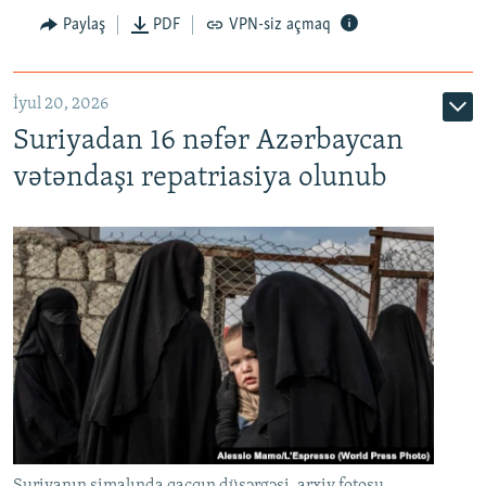
Paylaş
PDF
VPN-siz açmaq
İyul 20, 2026
Auto
240p
360p
480p
Suriyadan 16 nəfər Azərbaycan
720p
1080p
vətəndaşı repatriasiya olunub
Suriyanın şimalında qaçqın düşərgəsi, arxiv fotosu