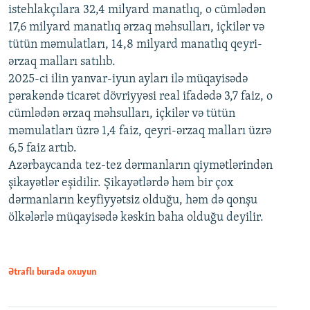
istehlakçılara 32,4 milyard manatlıq, o cümlədən
17,6 milyard manatlıq ərzaq məhsulları, içkilər və
tütün məmulatları, 14,8 milyard manatlıq qeyri-
ərzaq malları satılıb.
2025-ci ilin yanvar-iyun ayları ilə müqayisədə
pərakəndə ticarət dövriyyəsi real ifadədə 3,7 faiz, o
cümlədən ərzaq məhsulları, içkilər və tütün
məmulatları üzrə 1,4 faiz, qeyri-ərzaq malları üzrə
6,5 faiz artıb.
Azərbaycanda tez-tez dərmanların qiymətlərindən
şikayətlər eşidilir. Şikayətlərdə həm bir çox
dərmanların keyfiyyətsiz olduğu, həm də qonşu
ölkələrlə müqayisədə kəskin baha olduğu deyilir.
Ətraflı burada oxuyun