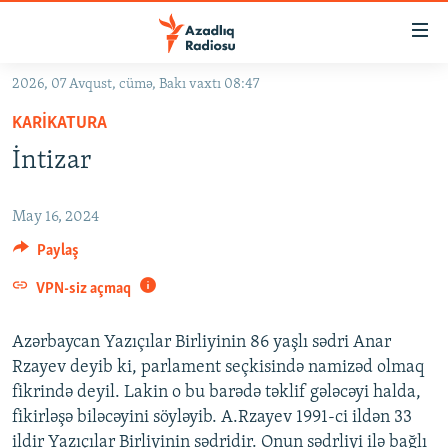
Keçid
linkləri
Əsas
2026, 07 Avqust, cümə, Bakı vaxtı 08:47
məzmuna
GÜNDƏM
KARIKATURA
qayıt
#İZAHLA
Əsas
İntizar
KORRUPSIOMETR
naviqasiyaya
qayıt
#ƏSLINDƏ
May 16, 2024
Axtarışa
FƏRQƏ BAX
Paylaş
keç
QANUNI DOĞRU
VPN-siz açmaq
ARAŞDIRMA
Azərbaycan Yazıçılar Birliyinin 86 yaşlı sədri Anar
MULTIMEDIA
Rzayev deyib ki, parlament seçkisində namizəd olmaq
fikrində deyil. Lakin o bu barədə təklif gələcəyi halda,
RADIO ARXIV
VIDEO
fikirləşə biləcəyini söyləyib. A.Rzayev 1991-ci ildən 33
HAQQIMIZDA
FOTOQALEREYA
OXU ZALI
ildir Yazıçılar Birliyinin sədridir. Onun sədrliyi ilə bağlı