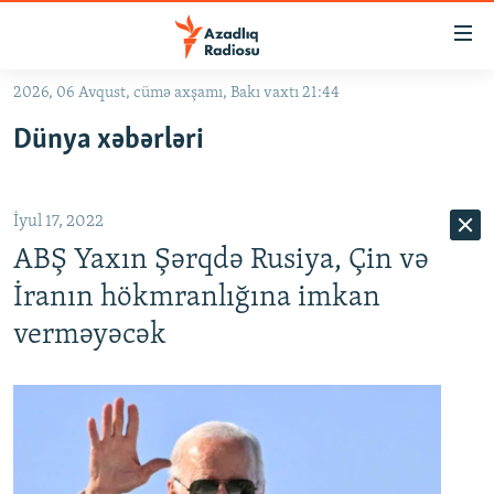
Keçid
linkləri
Əsas
2026, 06 Avqust, cümə axşamı, Bakı vaxtı 21:44
məzmuna
GÜNDƏM
Dünya xəbərləri
qayıt
#İZAHLA
Əsas
KORRUPSIOMETR
naviqasiyaya
İyul 17, 2022
qayıt
#ƏSLINDƏ
Axtarışa
ABŞ Yaxın Şərqdə Rusiya, Çin və
FƏRQƏ BAX
keç
İranın hökmranlığına imkan
QANUNI DOĞRU
verməyəcək
ARAŞDIRMA
MULTIMEDIA
RADIO ARXIV
VIDEO
HAQQIMIZDA
FOTOQALEREYA
OXU ZALI