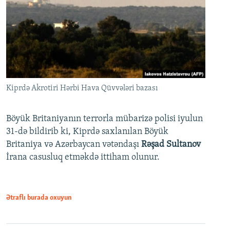
Kiprdə Akrotiri Hərbi Hava Qüvvələri bazası
Böyük Britaniyanın terrorla mübarizə polisi iyulun
31-də bildirib ki, Kiprdə saxlanılan Böyük
Britaniya və Azərbaycan vətəndaşı
Rəşad Sultanov
İrana casusluq etməkdə ittiham olunur.
Ətraflı burada oxuyun