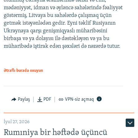
olunmuş Ukrayna ərazilərində təhsil və elm,
mədəniyyət, idman və əyləncə sahələrində fəaliyyət
göstərmiş, Litvaya bu sahələrdə çalışmaq üçün
getmək istəyənlədən gedir. Eyni təklif Rusiyanın
Ukraynaya qarşı genişmiqyaslı müharibəsini
birbaşa və ya dolayısı ilə dəstəkləyən və ya bu
müharibədə iştirak edən şəxsləri də nəzərdə tutur.
Ətraflı burada oxuyun
Paylaş
PDF
VPN-siz açmaq
İyul 27, 2026
Rumıniya bir həftədə üçüncü