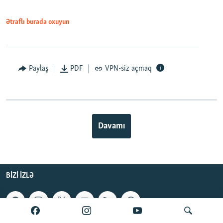
Ətraflı burada oxuyun
Paylaş
PDF
VPN-siz açmaq
Davamı
BIZI IZLƏ