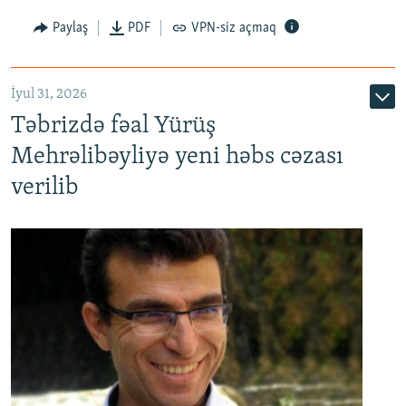
Paylaş
PDF
VPN-siz açmaq
İyul 31, 2026
Təbrizdə fəal Yürüş
Mehrəlibəyliyə yeni həbs cəzası
verilib