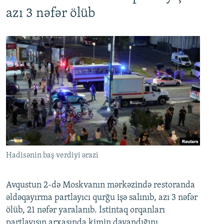
azı 3 nəfər ölüb
Hadisənin baş verdiyi ərazi
Avqustun 2-də Moskvanın mərkəzində restoranda
əldəqayırma partlayıcı qurğu işə salınıb, azı 3 nəfər
ölüb, 21 nəfər yaralanıb. İstintaq orqanları
partlayışın arxasında kimin dayandığını