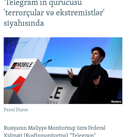
'Telegram'ın qurucusu
'terrorçular və ekstremistlər'
siyahısında
Pavel Durov
Rusiyanın Maliyyə Monitorinqi üzrə Federal
Xidməti (Rosfinmonitorinq) "Telegram"