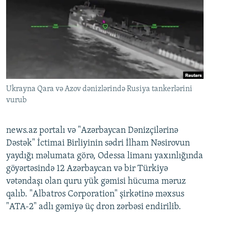
Ukrayna Qara və Azov dənizlərində Rusiya tankerlərini
vurub
news.az portalı və "Azərbaycan Dənizçilərinə
Dəstək" İctimai Birliyinin sədri İlham Nəsirovun
yaydığı məlumata görə, Odessa limanı yaxınlığında
göyərtəsində 12 Azərbaycan və bir Türkiyə
vətəndaşı olan quru yük gəmisi hücuma məruz
qalıb. "Albatros Corporation" şirkətinə məxsus
"ATA-2" adlı gəmiyə üç dron zərbəsi endirilib.