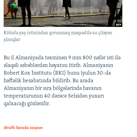
Kölndə yay istisindən qorunmaq məqsədilə su çiləyən
şlanqlar
Bu il Almaniyada təxminən 9 min 800 nəfər isti ilə
əlaqəli səbəblərdən həyatını itirib. Almaniyanın
Robert Kox İnstitutu (RKI) bunu iyulun 30-da
həftəlik hesabatında bildirib. Bu arada
Almaniyanın bir sıra bölgələrində havanın
temperaturunun 40 dərəcə Selsidən yuxarı
qalxacağı gözlənilir.
Ətraflı burada oxuyun