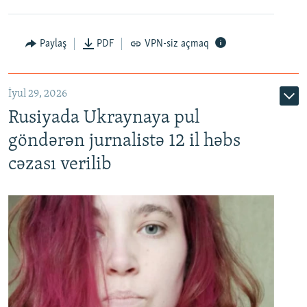
Paylaş
PDF
VPN-siz açmaq
İyul 29, 2026
Rusiyada Ukraynaya pul
göndərən jurnalistə 12 il həbs
cəzası verilib