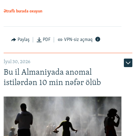
Ətraflı burada oxuyun
Paylaş
PDF
VPN-siz açmaq
İyul 30, 2026
Bu il Almaniyada anomal
istilərdən 10 min nəfər ölüb