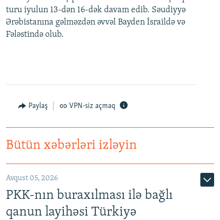
turu iyulun 13-dən 16-dək davam edib. Səudiyyə
Ərəbistanına gəlməzdən əvvəl Bayden İsraildə və
Fələstində olub.
Paylaş
VPN-siz açmaq
Bütün xəbərləri izləyin
Avqust 05, 2026
PKK-nın buraxılması ilə bağlı
qanun layihəsi Türkiyə