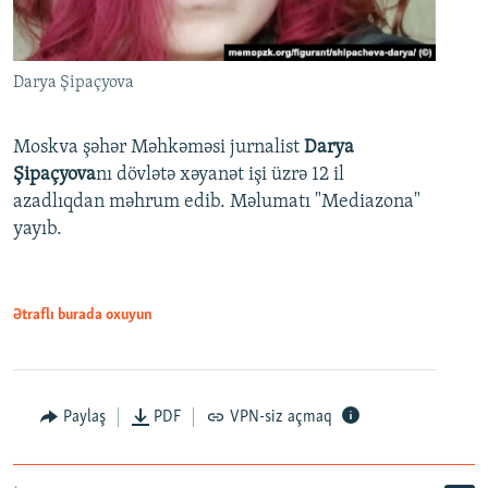
Darya Şipaçyova
Moskva şəhər Məhkəməsi jurnalist
Darya
Şipaçyova
nı dövlətə xəyanət işi üzrə 12 il
azadlıqdan məhrum edib. Məlumatı "Mediazona"
yayıb.
Ətraflı burada oxuyun
Paylaş
PDF
VPN-siz açmaq