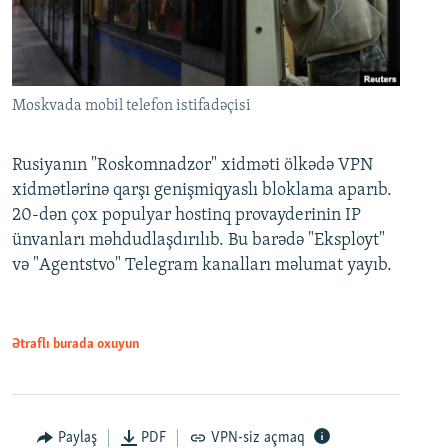
Moskvada mobil telefon istifadəçisi
Rusiyanın "Roskomnadzor" xidməti ölkədə VPN
xidmətlərinə qarşı genişmiqyaslı bloklama aparıb.
20-dən çox populyar hostinq provayderinin IP
ünvanları məhdudlaşdırılıb. Bu barədə "Eksployt"
və "Agentstvo" Telegram kanalları məlumat yayıb.
Ətraflı burada oxuyun
Paylaş
PDF
VPN-siz açmaq