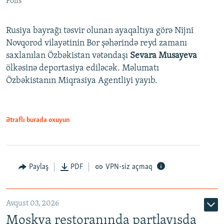
Polis
Rusiya bayrağı təsvir olunan ayaqaltıya görə Nijni
Novqorod vilayətinin Bor şəhərində reyd zamanı
saxlanılan Özbəkistan vətəndaşı
Sevara Musayeva
ölkəsinə deportasiya ediləcək. Məlumatı
Özbəkistanın Miqrasiya Agentliyi yayıb.
Ətraflı burada oxuyun
Paylaş
PDF
VPN-siz açmaq
Avqust 03, 2026
Moskva restoranında partlayışda