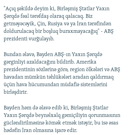
"Açıq şəkildə deyim ki, Birləşmiş Ştatlar Yaxın
Şərqdə fəal tərəfdaş olaraq qalacaq. Biz
getməyəcəyik, Çin, Rusiya və ya İran tərəfindən
doldurulacaq bir boşluq buraxmayacağıq" - ABŞ
prezidenti vurğulayıb.
Bundan əlavə, Bayden ABŞ-ın Yaxın Şərqdə
gərginliyi azaldacağını bildirib. Amerika
prezidentinin sözlərinə görə, region ölkələri və ABŞ
havadan mümkün təhlükələri aradan qaldırmaq
üçün hava hücumundan müdafiə sistemlərini
birləşdirir.
Bayden həm də əlavə edib ki, Birləşmiş Ştatlar
Yaxın Şərqdə beynəlxalq gəmiçiliyin qorunmasının
gücləndirilməsinə kömək etmək istəyir, bu isə əsas
hədəfin İran olmasına işarə edir.