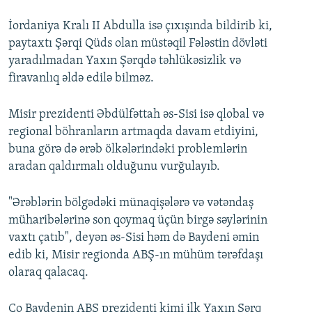
İordaniya Kralı II Abdulla isə çıxışında bildirib ki,
paytaxtı Şərqi Qüds olan müstəqil Fələstin dövləti
yaradılmadan Yaxın Şərqdə təhlükəsizlik və
firavanlıq əldə edilə bilməz.
Misir prezidenti Əbdülfəttah əs-Sisi isə qlobal və
regional böhranların artmaqda davam etdiyini,
buna görə də ərəb ölkələrindəki problemlərin
aradan qaldırmalı olduğunu vurğulayıb.
"Ərəblərin bölgədəki münaqişələrə və vətəndaş
müharibələrinə son qoymaq üçün birgə səylərinin
vaxtı çatıb", deyən əs-Sisi həm də Baydeni əmin
edib ki, Misir regionda ABŞ-ın mühüm tərəfdaşı
olaraq qalacaq.
Co Baydenin ABŞ prezidenti kimi ilk Yaxın Şərq