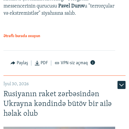
messencerinin qurucusu
Pavel Durov
u "terrorçular
və ekstremistlər" siyahısına salıb.
Ətraflı burada oxuyun
Paylaş
PDF
VPN-siz açmaq
İyul 30, 2026
Rusiyanın raket zərbəsindən
Ukrayna kəndində bütöv bir ailə
həlak olub