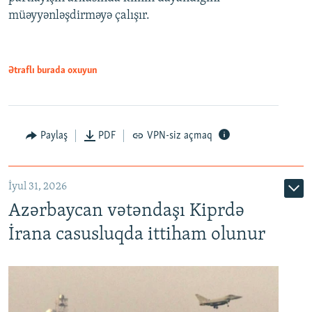
müəyyənləşdirməyə çalışır.
Ətraflı burada oxuyun
Paylaş
PDF
VPN-siz açmaq
İyul 31, 2026
Azərbaycan vətəndaşı Kiprdə
İrana casusluqda ittiham olunur