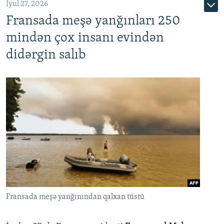
İyul 27, 2026
Fransada meşə yanğınları 250
mindən çox insanı evindən
didərgin salıb
Fransada meşə yanğınından qalxan tüstü