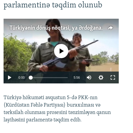
parlamentinə təqdim olunub
Türkiyənin dönüş nöqtəsi, ya Ərdoğana üçüncü şans: PKK ilə qəfil barışıq nə deməkdir?
No media source currently available
Auto
0:00
5:56
240p
Türkiyə hökuməti avqustun 5-də PKK-nın
360p
(Kürdüstan Fəhlə Partiyası) buraxılması və
480p
Auto
240p
360p
480p
tərksilah olunması prosesini tənzimləyən qanun
720p
layihəsini parlamentə təqdim edib.
720p
1080p
1080p