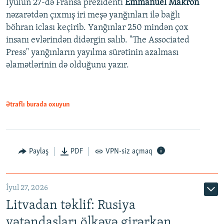
İyulun 27-də Fransa prezidenti
Emmanuel Makron
nəzarətdən çıxmış iri meşə yanğınları ilə bağlı
böhran iclası keçirib. Yanğınlar 250 mindən çox
insanı evlərindən didərgin salıb. "The Associated
Press" yanğınların yayılma sürətinin azalması
əlamətlərinin də olduğunu yazır.
Ətraflı burada oxuyun
Paylaş
PDF
VPN-siz açmaq
İyul 27, 2026
Litvadan təklif: Rusiya
vətəndaşları ölkəyə girərkən