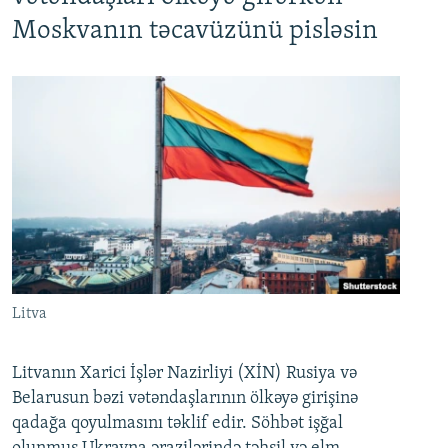
Moskvanın təcavüzünü pisləsin
Litva
Litvanın Xarici İşlər Nazirliyi (XİN) Rusiya və
Belarusun bəzi vətəndaşlarının ölkəyə girişinə
qadağa qoyulmasını təklif edir. Söhbət işğal