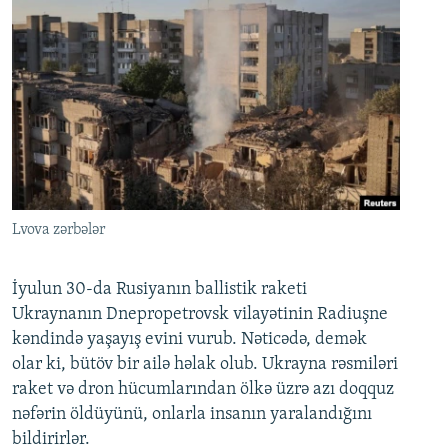
Lvova zərbələr
İyulun 30-da Rusiyanın ballistik raketi
Ukraynanın Dnepropetrovsk vilayətinin Radiuşne
kəndində yaşayış evini vurub. Nəticədə, demək
olar ki, bütöv bir ailə həlak olub. Ukrayna rəsmiləri
raket və dron hücumlarından ölkə üzrə azı doqquz
nəfərin öldüyünü, onlarla insanın yaralandığını
bildirirlər.