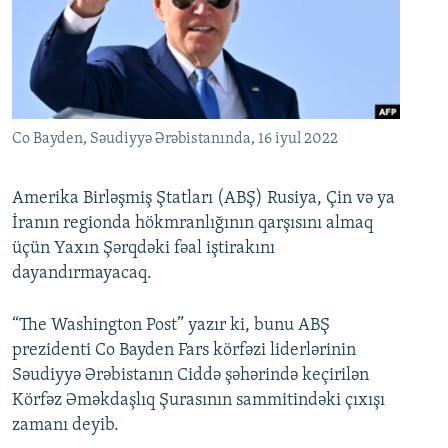
İNFOQRAFIKA
AZƏRBAYCAN ƏDƏBIYYATI KITABXANASI
MISSIYAMIZ
BIZI IZLƏ
KARIKATURA
İSLAM VƏ DEMOKRATIYA
PEŞƏ ETIKASI VƏ JURNALISTIKA STANDARTLARIMIZ
İZ - MƏDƏNIYYƏT PROQRAMI
MATERIALLARIMIZDAN ISTIFADƏ
AZADLIQRADIOSU MOBIL TELEFONUNUZDA
RFE/RL-in bütün saytları
Co Bayden, Səudiyyə Ərəbistanında, 16 iyul 2022
BIZIMLƏ ƏLAQƏ
Amerika Birləşmiş Ştatları (ABŞ) Rusiya, Çin və ya
XƏBƏR BÜLLETENLƏRIMIZ
İranın regionda hökmranlığının qarşısını almaq
üçün Yaxın Şərqdəki fəal iştirakını
dayandırmayacaq.
“The Washington Post” yazır ki, bunu ABŞ
prezidenti Co Bayden Fars körfəzi liderlərinin
Səudiyyə Ərəbistanın Ciddə şəhərində keçirilən
Körfəz Əməkdaşlıq Şurasının sammitindəki çıxışı
zamanı deyib.