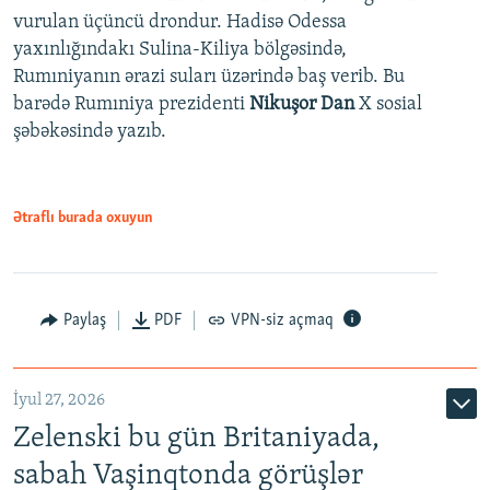
vurulan üçüncü drondur. Hadisə Odessa
yaxınlığındakı Sulina-Kiliya bölgəsində,
Rumıniyanın ərazi suları üzərində baş verib. Bu
barədə Rumıniya prezidenti
Nikuşor Dan
X sosial
şəbəkəsində yazıb.
Ətraflı burada oxuyun
Paylaş
PDF
VPN-siz açmaq
İyul 27, 2026
Zelenski bu gün Britaniyada,
sabah Vaşinqtonda görüşlər