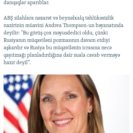
danışıqlar aparıblar.
ABŞ silahlara nəzarət və beynəlxalq təhlükəsizlik
nazirinin müavini Andrea Thompson-un bəyanatında
deyilir: "Bu görüş çox məyusdedici oldu, çünki
Rusiyanın müqaviləni pozmasının davam etdiyi
aşkardır və Rusiya bu müqavilənin icrasına necə
qayıtmağı planladırdığına dair suala cavab verməyə
hazır deyil”.