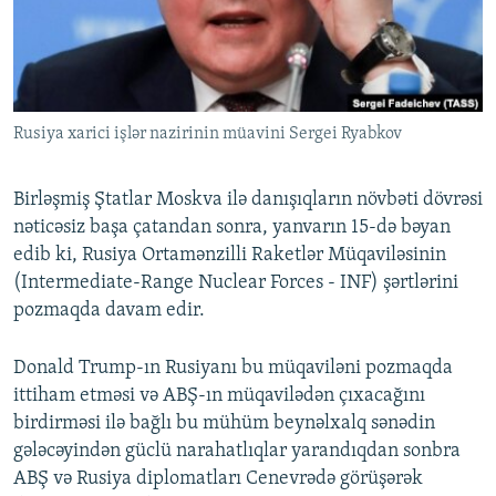
İNFOQRAFIKA
AZƏRBAYCAN ƏDƏBIYYATI KITABXANASI
MISSIYAMIZ
BIZI IZLƏ
KARIKATURA
İSLAM VƏ DEMOKRATIYA
PEŞƏ ETIKASI VƏ JURNALISTIKA STANDARTLARIMIZ
İZ - MƏDƏNIYYƏT PROQRAMI
MATERIALLARIMIZDAN ISTIFADƏ
Rusiya xarici işlər nazirinin müavini Sergei Ryabkov
AZADLIQRADIOSU MOBIL TELEFONUNUZDA
RFE/RL-in bütün saytları
BIZIMLƏ ƏLAQƏ
Birləşmiş Ştatlar Moskva ilə danışıqların növbəti dövrəsi
XƏBƏR BÜLLETENLƏRIMIZ
nəticəsiz başa çatandan sonra, yanvarın 15-də bəyan
edib ki, Rusiya Ortamənzilli Raketlər Müqaviləsinin
(Intermediate-Range Nuclear Forces - INF) şərtlərini
pozmaqda davam edir.
Donald Trump-ın Rusiyanı bu müqaviləni pozmaqda
ittiham etməsi və ABŞ-ın müqavilədən çıxacağını
birdirməsi ilə bağlı bu mühüm beynəlxalq sənədin
gələcəyindən güclü narahatlıqlar yarandıqdan sonbra
ABŞ və Rusiya diplomatları Cenevrədə görüşərək