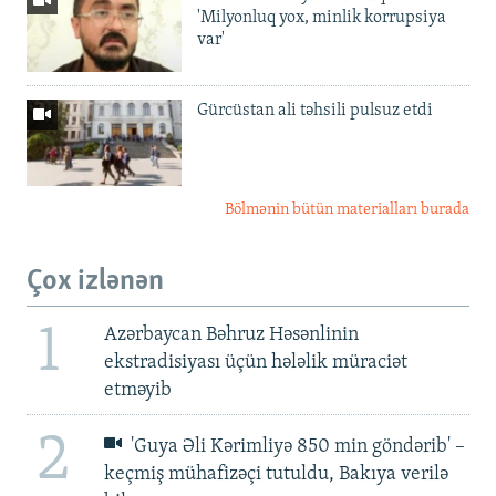
'Milyonluq yox, minlik korrupsiya
var'
Gürcüstan ali təhsili pulsuz etdi
Bölmənin bütün materialları burada
Çox izlənən
1
Azərbaycan Bəhruz Həsənlinin
ekstradisiyası üçün hələlik müraciət
etməyib
2
'Guya Əli Kərimliyə 850 min göndərib' –
keçmiş mühafizəçi tutuldu, Bakıya verilə