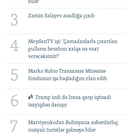
bilər
3
Zamin Salayev azadlığa çıxıb
4
MeydanTV işi: 'Çamadanlarla çıxarılan
pulların hesabını xalqa nə vaxt
verəcəksiniz?'
5
Marko Rubio Transxəzər Müəssisə
Fondunun işə başladığını elan edib
6
Tramp indi də İrana qarşı iqtisadi
təzyiqdən danışır
7
Matviyenkodan Rubinyana xəbərdarlıq:
rusiyalı turistlər gəlməyə bilər