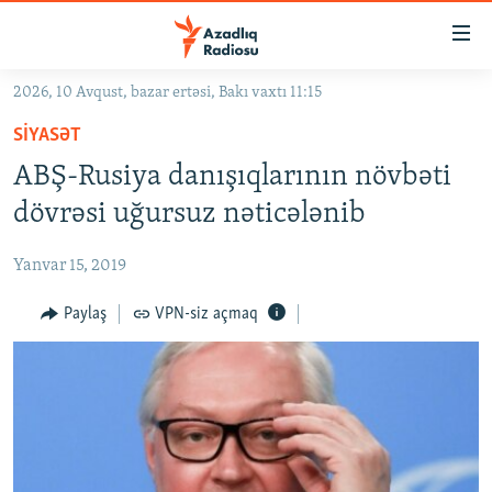
Keçid
linkləri
Əsas
2026, 10 Avqust, bazar ertəsi, Bakı vaxtı 11:15
məzmuna
GÜNDƏM
SIYASƏT
qayıt
#İZAHLA
Əsas
ABŞ-Rusiya danışıqlarının növbəti
KORRUPSIOMETR
naviqasiyaya
dövrəsi uğursuz nəticələnib
qayıt
#ƏSLINDƏ
Axtarışa
Yanvar 15, 2019
FƏRQƏ BAX
keç
QANUNI DOĞRU
Paylaş
VPN-siz açmaq
ARAŞDIRMA
MULTIMEDIA
RADIO ARXIV
VIDEO
HAQQIMIZDA
FOTOQALEREYA
OXU ZALI