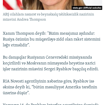
ABŞ silahlara nəzarət və beynəlxalq təhlükəsizlik nazirinin
müavini Andrea Thompson
Xanım Thompson deyib: "Bizim mesajımız aydındır:
Rusiya özünün bu müqaviləyə zidd olan raket sistemini
ləğv etməlidir”.
Bu danışıqlar Rusiyanın Cenevrədəki missiyasında
keçirilirdi və Moskvanın nümayəndə heyətinə xarici
işlər nazirinin müavini Sergei Ryabkov başçılıq edirdi.
RIA Novosti agentliyinin xəbərinə görə, Ryabkov isə
əksinə deyib ki, “bütün məsuliyyət Amerika tərəfinin
üzərinə düşür”.