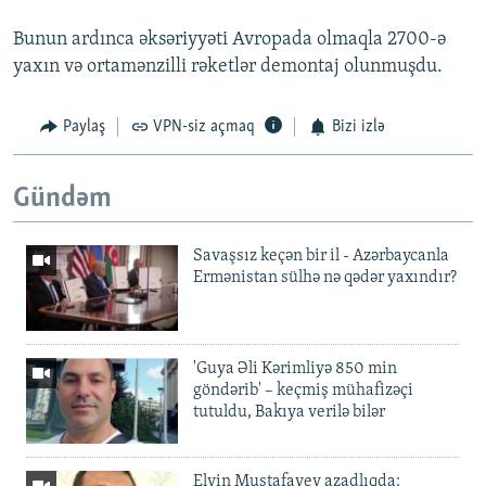
Bunun ardınca əksəriyyəti Avropada olmaqla 2700-ə
yaxın və ortamənzilli rəketlər demontaj olunmuşdu.
Paylaş
VPN-siz açmaq
Bizi izlə
Gündəm
Savaşsız keçən bir il - Azərbaycanla
Ermənistan sülhə nə qədər yaxındır?
'Guya Əli Kərimliyə 850 min
göndərib' – keçmiş mühafizəçi
tutuldu, Bakıya verilə bilər
Elvin Mustafayev azadlıqda: