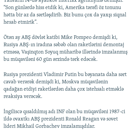
Yanvarın 14-də Ryabkov Interfax agentliyinə demişdi:
“Son günlərdə hiss etdik ki, Amerika tərəfi öz tonunu
hətta bir az da sərtləşdirib. Biz bunu çox da yaxşı siqnal
hesab etmirik”.
Ötən ay ABŞ dövlət katibi Mike Pompeo demişdi ki,
Rusiya ABŞ-ın iradına səbəb olan raketlərini demontaj
etməsə, Vaşinqton Soyuq müharibə illərində imzalanmış
bu müqaviləni 60 gün ərzində tərk edəcək.
Rusiya prezidenti Vladimir Putin bu bəyanata daha sərt
cavab verərək demişdi ki, Moskva müqavilənin
qadağan etdiyi raketlərdən daha çox istehsalı etməklə
reaksiya verəcək.
İngiliscə qısaldılmış adı INF olan bu müqaviləni 1987-ci
ildə ovaxtkı ABŞ prezidenti Ronald Reagan və sovet
lideri Mikhail Gorbachev imzalamışdılar.