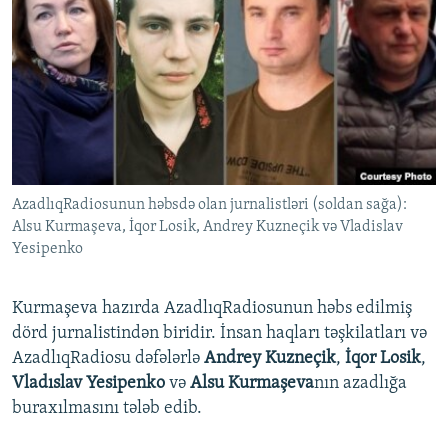
AzadlıqRadiosunun həbsdə olan jurnalistləri (soldan sağa):
Alsu Kurmaşeva, İqor Losik, Andrey Kuzneçik və Vladislav
Yesipenko
Kurmaşeva hazırda AzadlıqRadiosunun həbs edilmiş
dörd jurnalistindən biridir. İnsan haqları təşkilatları və
AzadlıqRadiosu dəfələrlə
Andrey Kuzneçik
,
İqor Losik
,
Vladıslav Yesipenko
və
Alsu Kurmaşeva
nın azadlığa
buraxılmasını tələb edib.