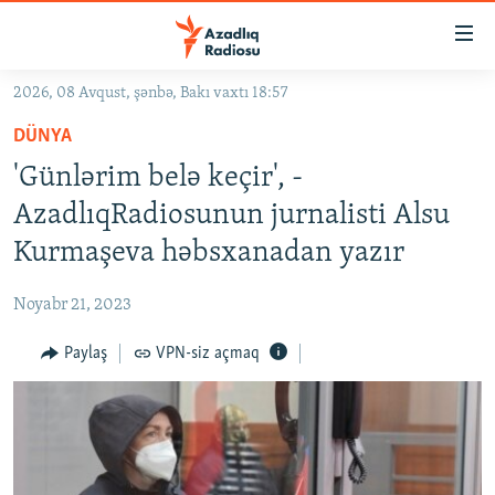
Keçid
linkləri
Əsas
2026, 08 Avqust, şənbə, Bakı vaxtı 18:57
məzmuna
GÜNDƏM
DÜNYA
qayıt
#İZAHLA
Əsas
'Günlərim belə keçir', -
KORRUPSIOMETR
naviqasiyaya
AzadlıqRadiosunun jurnalisti Alsu
qayıt
#ƏSLINDƏ
Kurmaşeva həbsxanadan yazır
Axtarışa
FƏRQƏ BAX
keç
Noyabr 21, 2023
QANUNI DOĞRU
Paylaş
VPN-siz açmaq
ARAŞDIRMA
MULTIMEDIA
RADIO ARXIV
VIDEO
HAQQIMIZDA
FOTOQALEREYA
OXU ZALI