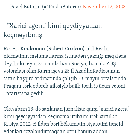
— Pavel Butorin (@PashaButorin)
November 17, 2023
"Xarici agent" kimi qeydiyyatdan
keçməyibmiş
Robert Koulsonun (Robert Coalson) İdil.Realii
xidmətinin məlumatlarına istinadən yazdığı məqalədə
deyilir ki, eyni zamanda həm Rusiya, həm də ABŞ
vətəndaşı olan Kurmaşeva 25 il AzadlıqRadiosunun
tatar-başqırd xidmətində çalışıb. O, mayın ortalarında
Praqanı tərk edərək ailəsiylə bağlı təcili iş üçün vətəni
Tatarıstana gedib.
Oktyabrın 18-də saxlanan jurnalistə qarşı "xarici agent"
kimi qeydiyyatdan keçməmə ittihamı irəli sürülüb.
Rusiya 2012-ci ildən bəri hökumətin siyasətini tənqid
edənləri cəzalandırmaqdan ötrü həmin addan