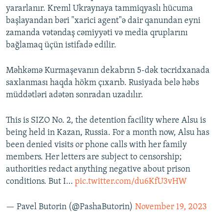
yararlanır. Kreml Ukraynaya tammiqyaslı hücuma
başlayandan bəri "xarici agent"ə dair qanundan eyni
zamanda vətəndaş cəmiyyəti və media qruplarını
bağlamaq üçün istifadə edilir.
Məhkəmə Kurmaşevanın dekabrın 5-dək təcridxanada
saxlanması haqda hökm çıxarıb. Rusiyada belə həbs
müddətləri adətən sonradan uzadılır.
This is SIZO No. 2, the detention facility where Alsu is
being held in Kazan, Russia. For a month now, Alsu has
been denied visits or phone calls with her family
members. Her letters are subject to censorship;
authorities redact anything negative about prison
conditions. But I…
pic.twitter.com/du6KfU3vHW
— Pavel Butorin (@PashaButorin)
November 19, 2023