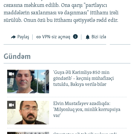
cəzasına məhkum edilib. Ona qarşı "partlayıcı
maddələrin saxlanması və daşınması" ittihamı irəli
sürülüb. Onun özü bu ittihamı qətiyyətlə rədd edir.
Paylaş
VPN-siz açmaq
Bizi izlə
Gündəm
'Guya Əli Kərimliyə 850 min
göndərib' – keçmiş mühafizəçi
tutuldu, Bakıya verilə bilər
Elvin Mustafayev azadlıqda:
'Milyonluq yox, minlik korrupsiya
var'