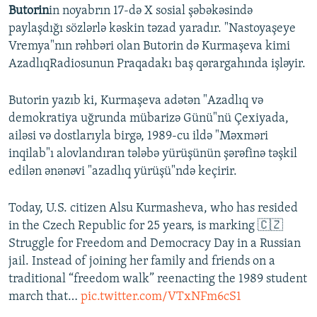
Butorin
in noyabrın 17-də X sosial şəbəkəsində
paylaşdığı sözlərlə kəskin təzad yaradır. "Nastoyaşeye
Vremya"nın rəhbəri olan Butorin də Kurmaşeva kimi
AzadlıqRadiosunun Praqadakı baş qərargahında işləyir.
Butorin yazıb ki, Kurmaşeva adətən "Azadlıq və
demokratiya uğrunda mübarizə Günü"nü Çexiyada,
ailəsi və dostlarıyla birgə, 1989-cu ildə "Məxməri
inqilab"ı alovlandıran tələbə yürüşünün şərəfinə təşkil
edilən ənənəvi "azadlıq yürüşü"ndə keçirir.
Today, U.S. citizen Alsu Kurmasheva, who has resided
in the Czech Republic for 25 years, is marking 🇨🇿
Struggle for Freedom and Democracy Day in a Russian
jail. Instead of joining her family and friends on a
traditional “freedom walk” reenacting the 1989 student
march that…
pic.twitter.com/VTxNFm6cS1