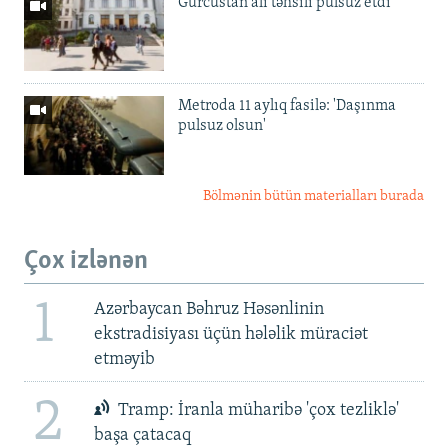
Gürcüstan ali təhsili pulsuz etdi
Metroda 11 aylıq fasilə: 'Daşınma
pulsuz olsun'
Bölmənin bütün materialları burada
Çox izlənən
1
Azərbaycan Bəhruz Həsənlinin
ekstradisiyası üçün hələlik müraciət
etməyib
2
Tramp: İranla müharibə 'çox tezliklə'
başa çatacaq