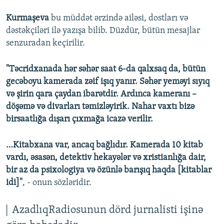
Kurmaşeva
bu müddət ərzində ailəsi, dostları və
dəstəkçiləri ilə yazışa bilib. Düzdür, bütün mesajlar
senzuradan keçirilir.
"Təcridxanada hər səhər saat 6-da qalxsaq da, bütün
gecəboyu kamerada zəif işıq yanır. Səhər yeməyi sıyıq
və şirin qara çaydan ibarətdir. Ardınca kameranı –
döşəmə və divarları təmizləyirik. Nahar vaxtı bizə
birsaatlığa dışarı çıxmağa icazə verilir.
…Kitabxana var, ancaq bağlıdır. Kamerada 10 kitab
vardı, əsasən, detektiv hekayələr və xristianlığa dair,
bir az da psixologiya və özünlə barışıq haqda [kitablar
idi]"
, - onun sözləridir.
AzadlıqRadiosunun dörd jurnalisti işinə