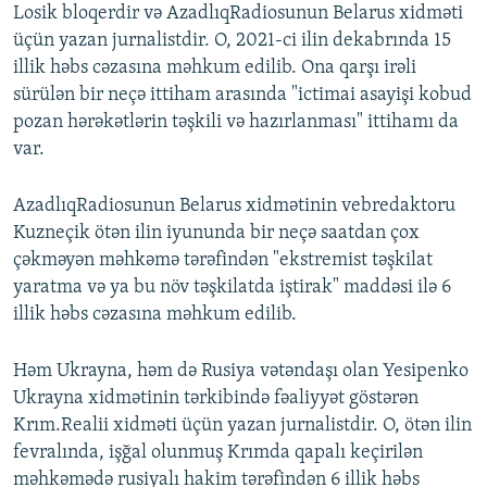
Losik bloqerdir və AzadlıqRadiosunun Belarus xidməti
üçün yazan jurnalistdir. O, 2021-ci ilin dekabrında 15
illik həbs cəzasına məhkum edilib. Ona qarşı irəli
sürülən bir neçə ittiham arasında "ictimai asayişi kobud
pozan hərəkətlərin təşkili və hazırlanması" ittihamı da
var.
AzadlıqRadiosunun Belarus xidmətinin vebredaktoru
Kuzneçik ötən ilin iyununda bir neçə saatdan çox
çəkməyən məhkəmə tərəfindən "ekstremist təşkilat
yaratma və ya bu növ təşkilatda iştirak" maddəsi ilə 6
illik həbs cəzasına məhkum edilib.
Həm Ukrayna, həm də Rusiya vətəndaşı olan Yesipenko
Ukrayna xidmətinin tərkibində fəaliyyət göstərən
Krım.Realii xidməti üçün yazan jurnalistdir. O, ötən ilin
fevralında, işğal olunmuş Krımda qapalı keçirilən
məhkəmədə rusiyalı hakim tərəfindən 6 illik həbs