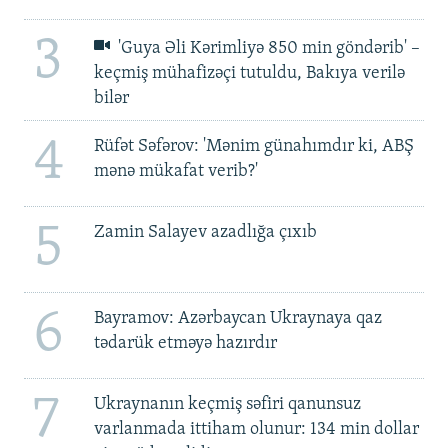
3
'Guya Əli Kərimliyə 850 min göndərib' –
keçmiş mühafizəçi tutuldu, Bakıya verilə
bilər
4
Rüfət Səfərov: 'Mənim günahımdır ki, ABŞ
mənə mükafat verib?'
5
Zamin Salayev azadlığa çıxıb
6
Bayramov: Azərbaycan Ukraynaya qaz
tədarük etməyə hazırdır
7
Ukraynanın keçmiş səfiri qanunsuz
varlanmada ittiham olunur: 134 min dollar