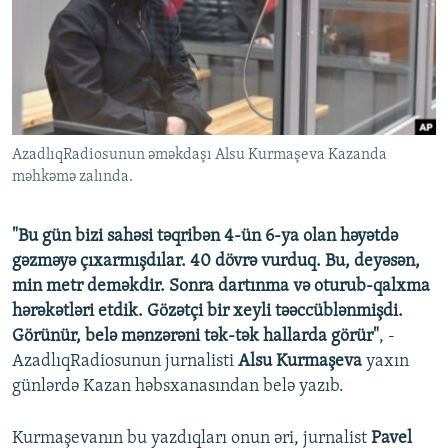
İNFOQRAFIKA
AZƏRBAYCAN ƏDƏBIYYATI KITABXANASI
MISSIYAMIZ
BIZI IZLƏ
KARIKATURA
İSLAM VƏ DEMOKRATIYA
PEŞƏ ETIKASI VƏ JURNALISTIKA STANDARTLARIMIZ
İZ - MƏDƏNIYYƏT PROQRAMI
MATERIALLARIMIZDAN ISTIFADƏ
AZADLIQRADIOSU MOBIL TELEFONUNUZDA
RFE/RL-in bütün saytları
AzadlıqRadiosunun əməkdaşı Alsu Kurmaşeva Kazanda
BIZIMLƏ ƏLAQƏ
məhkəmə zalında.
XƏBƏR BÜLLETENLƏRIMIZ
"Bu gün bizi sahəsi təqribən 4-ün 6-ya olan həyətdə
gəzməyə çıxarmışdılar. 40 dövrə vurduq. Bu, deyəsən,
min metr deməkdir. Sonra dartınma və oturub-qalxma
hərəkətləri etdik. Gözətçi bir xeyli təəccüblənmişdi.
Görünür, belə mənzərəni tək-tək hallarda görür"
, -
AzadlıqRadiosunun jurnalisti
Alsu Kurmaşeva
yaxın
günlərdə Kazan həbsxanasından belə yazıb.
Kurmaşevanın bu yazdıqları onun əri, jurnalist
Pavel