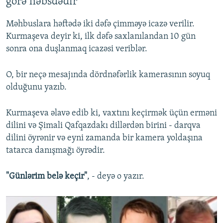
görə həbsdədir
Məhbuslara həftədə iki dəfə çimməyə icazə verilir.
Kurmaşeva deyir ki, ilk dəfə saxlanılandan 10 gün
sonra ona duşlanmaq icazəsi veriblər.
O, bir neçə mesajında dördnəfərlik kamerasının soyuq
olduğunu yazıb.
Kurmaşeva əlavə edib ki, vaxtını keçirmək üçün erməni
dilini və Şimali Qafqazdakı dillərdən birini - darqva
dilini öyrənir və eyni zamanda bir kamera yoldaşına
tatarca danışmağı öyrədir.
"Günlərim belə keçir"
, - deyə o yazır.