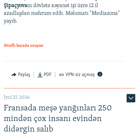
Şipaçyova
nı dövlətə xəyanət işi üzrə 12 il
azadlıqdan məhrum edib. Məlumatı "Mediazona"
yayıb.
Ətraflı burada oxuyun
Paylaş
PDF
VPN-siz açmaq
İyul 27, 2026
Fransada meşə yanğınları 250
mindən çox insanı evindən
didərgin salıb