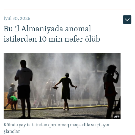
İyul 30, 2026
Bu il Almaniyada anomal
istilərdən 10 min nəfər ölüb
Kölndə yay istisindən qorunmaq məqsədilə su çiləyən
şlanqlar