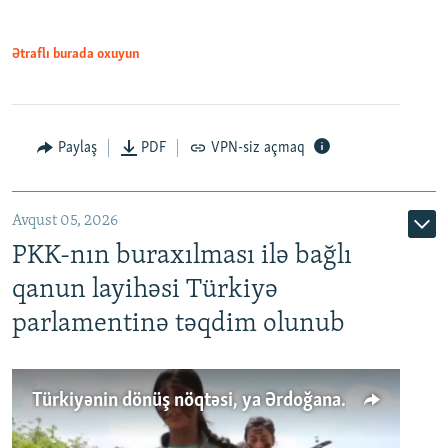
Ətraflı burada oxuyun
Paylaş
PDF
VPN-siz açmaq
Avqust 05, 2026
PKK-nın buraxılması ilə bağlı
qanun layihəsi Türkiyə
parlamentinə təqdim olunub
Türkiyənin dönüş nöqtəsi, ya Ərdoğana üçüncü şans: PKK ilə qəfil barışıq nə deməkdir?