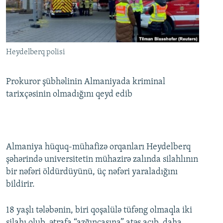
İNFOQRAFIKA
AZƏRBAYCAN ƏDƏBIYYATI KITABXANASI
MISSIYAMIZ
BIZI IZLƏ
KARIKATURA
İSLAM VƏ DEMOKRATIYA
PEŞƏ ETIKASI VƏ JURNALISTIKA STANDARTLARIMIZ
İZ - MƏDƏNIYYƏT PROQRAMI
MATERIALLARIMIZDAN ISTIFADƏ
Heydelberq polisi
AZADLIQRADIOSU MOBIL TELEFONUNUZDA
RFE/RL-in bütün saytları
BIZIMLƏ ƏLAQƏ
Prokuror şübhəlinin Almaniyada kriminal
tarixçəsinin olmadığını qeyd edib
XƏBƏR BÜLLETENLƏRIMIZ
Almaniya hüquq-mühafizə orqanları Heydelberq
şəhərində universitetin mühazirə zalında silahlının
bir nəfəri öldürdüyünü, üç nəfəri yaraladığını
bildirir.
18 yaşlı tələbənin, biri qoşalülə tüfəng olmaqla iki
silahı olub, ətrafa “azğıncasına” atəş açıb, daha