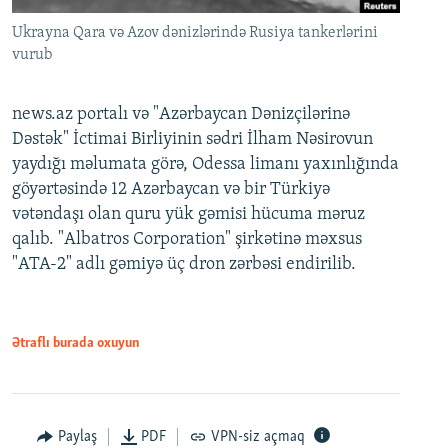
Ukrayna Qara və Azov dənizlərində Rusiya tankerlərini
vurub
news.az portalı və "Azərbaycan Dənizçilərinə
Dəstək" İctimai Birliyinin sədri İlham Nəsirovun
yaydığı məlumata görə, Odessa limanı yaxınlığında
göyərtəsində 12 Azərbaycan və bir Türkiyə
vətəndaşı olan quru yük gəmisi hücuma məruz
qalıb. "Albatros Corporation" şirkətinə məxsus
"ATA-2" adlı gəmiyə üç dron zərbəsi endirilib.
Ətraflı burada oxuyun
Paylaş
PDF
VPN-siz açmaq