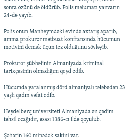
sonra özünü də öldürüb. Polis məlumatı yanvarın
24-də yayıb.
Polis onun Manheymdəki evində axtarış aparıb,
amma prokuror mətbuat konfransında hücumun
motivini demək üçün tez olduğunu söyləyib.
Prokuror şübhəlinin Almaniyada kriminal
tarixçəsinin olmadığını qeyd edib.
Hücumda yaralanmış dörd almaniyalı tələbədən 23
yaşlı qadın vəfat edib.
Heydelberq universiteti Almaniyada ən qədim
təhsil ocağıdır, əsası 1386-cı ildə qoyulub.
Şəhərin 160 minədək sakini var.