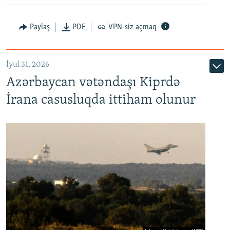
Paylaş
PDF
VPN-siz açmaq
İyul 31, 2026
Azərbaycan vətəndaşı Kiprdə
İrana casusluqda ittiham olunur