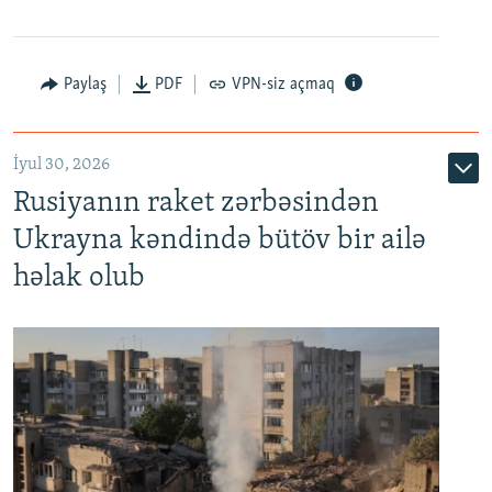
Paylaş
PDF
VPN-siz açmaq
İyul 30, 2026
Rusiyanın raket zərbəsindən
Ukrayna kəndində bütöv bir ailə
həlak olub