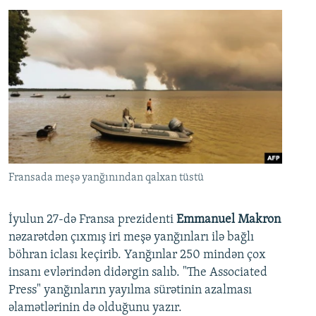
Fransada meşə yanğınından qalxan tüstü
İyulun 27-də Fransa prezidenti
Emmanuel Makron
nəzarətdən çıxmış iri meşə yanğınları ilə bağlı
böhran iclası keçirib. Yanğınlar 250 mindən çox
insanı evlərindən didərgin salıb. "The Associated
Press" yanğınların yayılma sürətinin azalması
əlamətlərinin də olduğunu yazır.