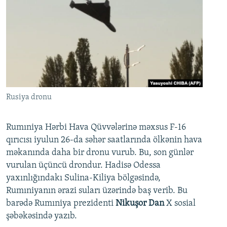
Rusiya dronu
Rumıniya Hərbi Hava Qüvvələrinə məxsus F-16
qırıcısı iyulun 26-da səhər saatlarında ölkənin hava
məkanında daha bir dronu vurub. Bu, son günlər
vurulan üçüncü drondur. Hadisə Odessa
yaxınlığındakı Sulina-Kiliya bölgəsində,
Rumıniyanın ərazi suları üzərində baş verib. Bu
barədə Rumıniya prezidenti
Nikuşor Dan
X sosial
şəbəkəsində yazıb.