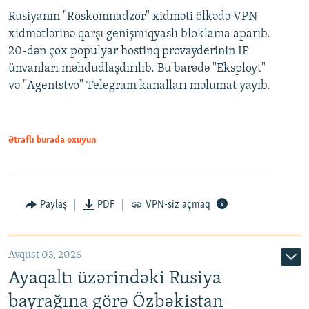
Rusiyanın "Roskomnadzor" xidməti ölkədə VPN
xidmətlərinə qarşı genişmiqyaslı bloklama aparıb.
20-dən çox populyar hostinq provayderinin IP
ünvanları məhdudlaşdırılıb. Bu barədə "Eksployt"
və "Agentstvo" Telegram kanalları məlumat yayıb.
Ətraflı burada oxuyun
Paylaş
PDF
VPN-siz açmaq
Avqust 03, 2026
Ayaqaltı üzərindəki Rusiya
bayrağına görə Özbəkistan