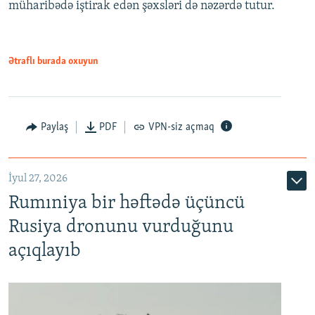
müharibədə iştirak edən şəxsləri də nəzərdə tutur.
Ətraflı burada oxuyun
Paylaş
PDF
VPN-siz açmaq
İyul 27, 2026
Rumıniya bir həftədə üçüncü
Rusiya dronunu vurduğunu
açıqlayıb