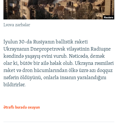
Lvova zərbələr
İyulun 30-da Rusiyanın ballistik raketi
Ukraynanın Dnepropetrovsk vilayətinin Radiuşne
kəndində yaşayış evini vurub. Nəticədə, demək
olar ki, bütöv bir ailə həlak olub. Ukrayna rəsmiləri
raket və dron hücumlarından ölkə üzrə azı doqquz
nəfərin öldüyünü, onlarla insanın yaralandığını
bildirirlər.
Ətraflı burada oxuyun