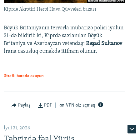
Kiprdə Akrotiri Hərbi Hava Qüvvələri bazası
Böyük Britaniyanın terrorla mübarizə polisi iyulun
31-də bildirib ki, Kiprdə saxlanılan Böyük
Britaniya və Azərbaycan vətəndaşı
Rəşad Sultanov
İrana casusluq etməkdə ittiham olunur.
Ətraflı burada oxuyun
Paylaş
PDF
VPN-siz açmaq
İyul 31, 2026
Təbrizdə fəal Yürüş