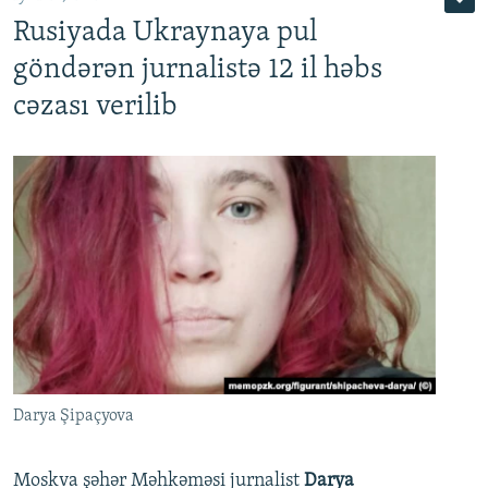
Rusiyada Ukraynaya pul
göndərən jurnalistə 12 il həbs
cəzası verilib
Darya Şipaçyova
Moskva şəhər Məhkəməsi jurnalist
Darya