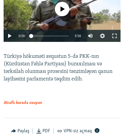
No media source currently available
Auto
0:00
5:56
240p
Türkiyə hökuməti avqustun 5-də PKK-nın
360p
(Kürdüstan Fəhlə Partiyası) buraxılması və
480p
Auto
240p
360p
480p
tərksilah olunması prosesini tənzimləyən qanun
720p
layihəsini parlamentə təqdim edib.
720p
1080p
1080p
Ətraflı burada oxuyun
Paylaş
PDF
VPN-siz açmaq