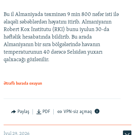
Bu il Almaniyada təxminən 9 min 800 nəfər isti ilə
əlaqəli səbəblərdən həyatını itirib. Almaniyanın
Robert Kox İnstitutu (RKI) bunu iyulun 30-da
həftəlik hesabatında bildirib. Bu arada
Almaniyanın bir sıra bölgələrində havanın
temperaturunun 40 dərəcə Selsidən yuxarı
qalxacağı gözlənilir.
Ətraflı burada oxuyun
Paylaş
PDF
VPN-siz açmaq
İyul 29, 2026