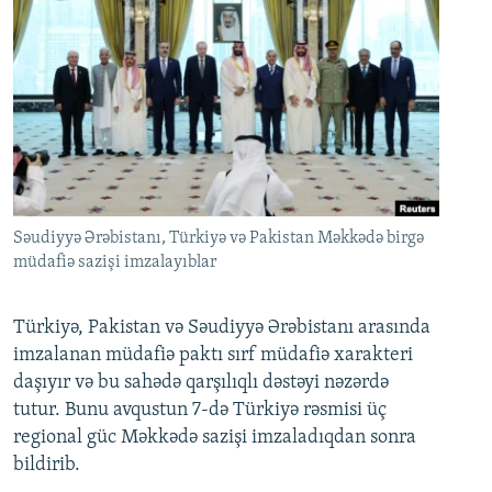
Səudiyyə Ərəbistanı, Türkiyə və Pakistan Məkkədə birgə
müdafiə sazişi imzalayıblar
Türkiyə, Pakistan və Səudiyyə Ərəbistanı arasında
imzalanan müdafiə paktı sırf müdafiə xarakteri
daşıyır və bu sahədə qarşılıqlı dəstəyi nəzərdə
tutur. Bunu avqustun 7-də Türkiyə rəsmisi üç
regional güc Məkkədə sazişi imzaladıqdan sonra
bildirib.