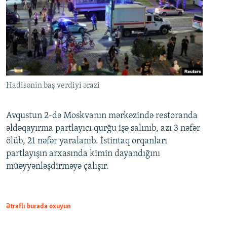
Hadisənin baş verdiyi ərazi
Avqustun 2-də Moskvanın mərkəzində restoranda
əldəqayırma partlayıcı qurğu işə salınıb, azı 3 nəfər
ölüb, 21 nəfər yaralanıb. İstintaq orqanları
partlayışın arxasında kimin dayandığını
müəyyənləşdirməyə çalışır.
Ətraflı burada oxuyun