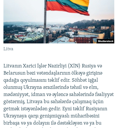
Litva
Litvanın Xarici İşlər Nazirliyi (XİN) Rusiya və
Belarusun bəzi vətəndaşlarının ölkəyə girişinə
qadağa qoyulmasını təklif edir. Söhbət işğal
olunmuş Ukrayna ərazilərində təhsil və elm,
mədəniyyət, idman və əyləncə sahələrində fəaliyyət
göstərmiş, Litvaya bu sahələrdə çalışmaq üçün
getmək istəyənlədən gedir. Eyni təklif Rusiyanın
Ukraynaya qarşı genişmiqyaslı müharibəsini
birbaşa və ya dolayısı ilə dəstəkləyən və ya bu