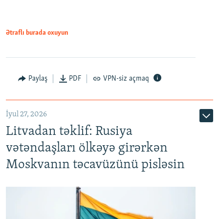
Ətraflı burada oxuyun
Paylaş
PDF
VPN-siz açmaq
İyul 27, 2026
Litvadan təklif: Rusiya
vətəndaşları ölkəyə girərkən
Moskvanın təcavüzünü pisləsin