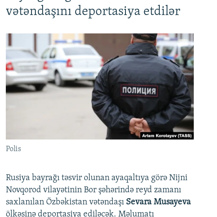
vətəndaşını deportasiya etdilər
Polis
Rusiya bayrağı təsvir olunan ayaqaltıya görə Nijni
Novqorod vilayətinin Bor şəhərində reyd zamanı
saxlanılan Özbəkistan vətəndaşı
Sevara Musayeva
ölkəsinə deportasiya ediləcək. Məlumatı