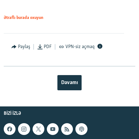
Ətraflı burada oxuyun
Paylaş
PDF
VPN-siz açmaq
Davamı
BIZI IZLƏ