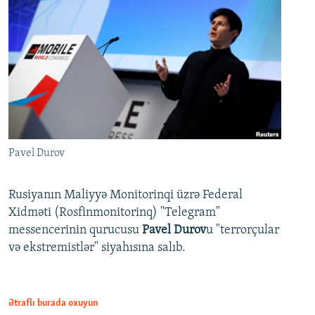
Pavel Durov
Rusiyanın Maliyyə Monitorinqi üzrə Federal
Xidməti (Rosfinmonitorinq) "Telegram"
messencerinin qurucusu
Pavel Durov
u "terrorçular
və ekstremistlər" siyahısına salıb.
Ətraflı burada oxuyun