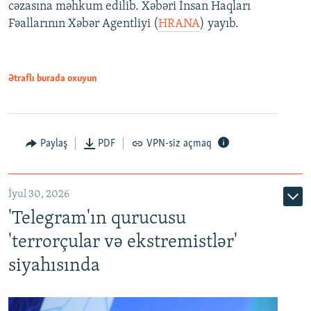
cəzasına məhkum edilib. Xəbəri İnsan Haqları
Fəallarının Xəbər Agentliyi (
HRANA
) yayıb.
Ətraflı burada oxuyun
Paylaş
PDF
VPN-siz açmaq
İyul 30, 2026
'Telegram'ın qurucusu
'terrorçular və ekstremistlər'
siyahısında