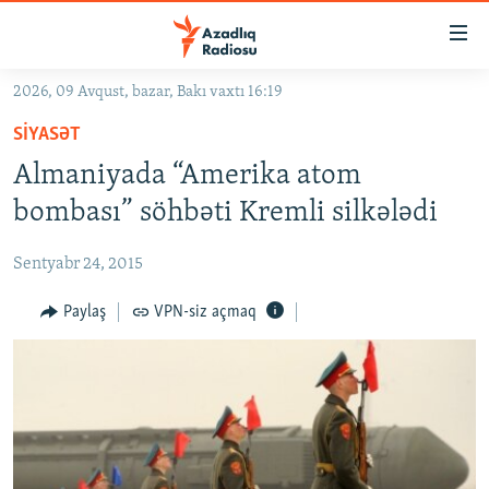
Keçid
linkləri
Əsas
2026, 09 Avqust, bazar, Bakı vaxtı 16:19
məzmuna
GÜNDƏM
SIYASƏT
qayıt
#İZAHLA
Əsas
Almaniyada “Amerika atom
KORRUPSIOMETR
naviqasiyaya
bombası” söhbəti Kremli silkələdi
qayıt
#ƏSLINDƏ
Axtarışa
Sentyabr 24, 2015
FƏRQƏ BAX
keç
QANUNI DOĞRU
Paylaş
VPN-siz açmaq
ARAŞDIRMA
MULTIMEDIA
RADIO ARXIV
VIDEO
HAQQIMIZDA
FOTOQALEREYA
OXU ZALI