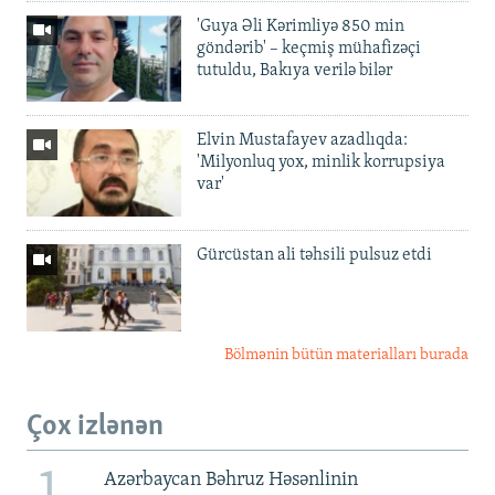
'Guya Əli Kərimliyə 850 min
göndərib' – keçmiş mühafizəçi
tutuldu, Bakıya verilə bilər
Elvin Mustafayev azadlıqda:
'Milyonluq yox, minlik korrupsiya
var'
Gürcüstan ali təhsili pulsuz etdi
Bölmənin bütün materialları burada
Çox izlənən
Azərbaycan Bəhruz Həsənlinin