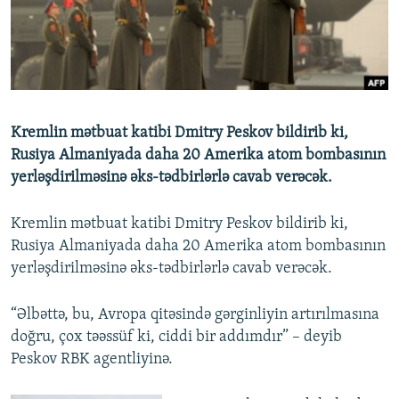
İNFOQRAFIKA
AZƏRBAYCAN ƏDƏBIYYATI KITABXANASI
MISSIYAMIZ
BIZI IZLƏ
KARIKATURA
İSLAM VƏ DEMOKRATIYA
PEŞƏ ETIKASI VƏ JURNALISTIKA STANDARTLARIMIZ
İZ - MƏDƏNIYYƏT PROQRAMI
MATERIALLARIMIZDAN ISTIFADƏ
AZADLIQRADIOSU MOBIL TELEFONUNUZDA
RFE/RL-in bütün saytları
Kremlin mətbuat katibi Dmitry Peskov bildirib ki,
BIZIMLƏ ƏLAQƏ
Rusiya Almaniyada daha 20 Amerika atom bombasının
yerləşdirilməsinə əks-tədbirlərlə cavab verəcək.
XƏBƏR BÜLLETENLƏRIMIZ
Kremlin mətbuat katibi Dmitry Peskov bildirib ki,
Rusiya Almaniyada daha 20 Amerika atom bombasının
yerləşdirilməsinə əks-tədbirlərlə cavab verəcək.
“Əlbəttə, bu, Avropa qitəsində gərginliyin artırılmasına
doğru, çox təəssüf ki, ciddi bir addımdır” – deyib
Peskov RBK agentliyinə.