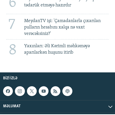
6
tədarük etməyə hazırdır
7
MeydanTV işi: 'Çamadanlarla çıxarılan
pulların hesabını xalqa nə vaxt
verəcəksiniz?'
8
Yaxınları: Əli Kərimli məhkəməyə
aparılarkən huşunu itirib
BIZI IZLƏ
MƏLUMAT