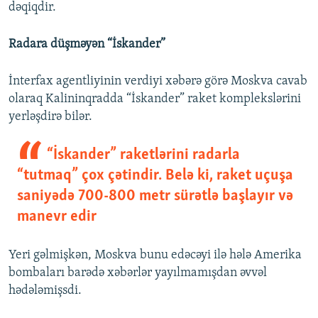
dəqiqdir.
Radara düşməyən “İskander”
İnterfax agentliyinin verdiyi xəbərə görə Moskva cavab
olaraq Kalininqradda “İskander” raket komplekslərini
yerləşdirə bilər.
“İskander” raketlərini radarla
“tutmaq” çox çətindir. Belə ki, raket uçuşa
saniyədə 700-800 metr sürətlə başlayır və
manevr edir
Yeri gəlmişkən, Moskva bunu edəcəyi ilə hələ Amerika
bombaları barədə xəbərlər yayılmamışdan əvvəl
hədələmişsdi.