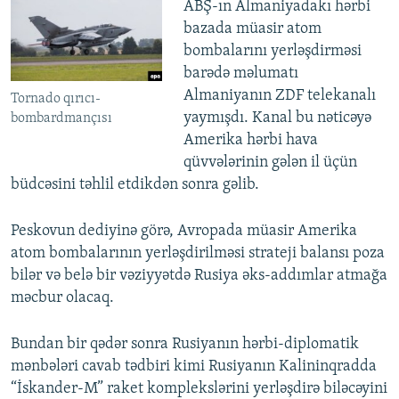
ABŞ-ın Almaniyadakı hərbi
bazada müasir atom
bombalarını yerləşdirməsi
barədə məlumatı
Almaniyanın ZDF telekanalı
Tornado qırıcı-
yaymışdı. Kanal bu nəticəyə
bombardmançısı
Amerika hərbi hava
qüvvələrinin gələn il üçün
büdcəsini təhlil etdikdən sonra gəlib.
Peskovun dediyinə görə, Avropada müasir Amerika
atom bombalarının yerləşdirilməsi strateji balansı poza
bilər və belə bir vəziyyətdə Rusiya əks-addımlar atmağa
məcbur olacaq.
Bundan bir qədər sonra Rusiyanın hərbi-diplomatik
mənbələri cavab tədbiri kimi Rusiyanın Kalininqradda
“İskander-M” raket komplekslərini yerləşdirə biləcəyini