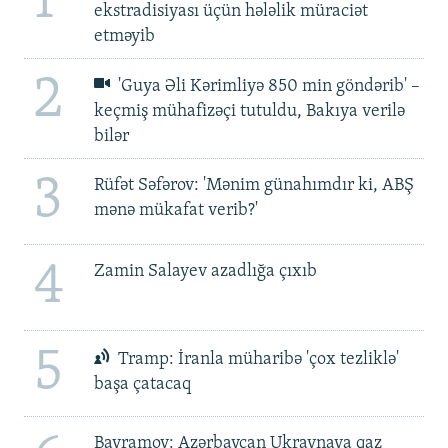
1
ekstradisiyası üçün hələlik müraciət
etməyib
2
'Guya Əli Kərimliyə 850 min göndərib' –
keçmiş mühafizəçi tutuldu, Bakıya verilə
bilər
3
Rüfət Səfərov: 'Mənim günahımdır ki, ABŞ
mənə mükafat verib?'
4
Zamin Salayev azadlığa çıxıb
5
Tramp: İranla müharibə 'çox tezliklə'
başa çatacaq
Bayramov: Azərbaycan Ukraynaya qaz