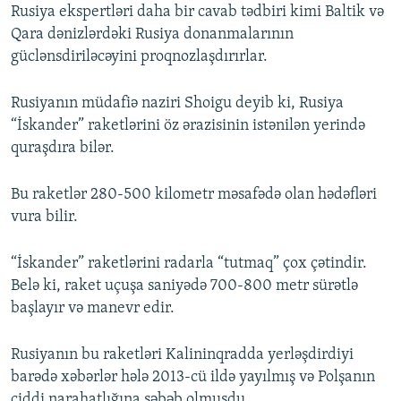
Rusiya ekspertləri daha bir cavab tədbiri kimi Baltik və
Qara dənizlərdəki Rusiya donanmalarının
güclənsdiriləcəyini proqnozlaşdırırlar.
Rusiyanın müdafiə naziri Shoigu deyib ki, Rusiya
“İskander” raketlərini öz ərazisinin istənilən yerində
quraşdıra bilər.
Bu raketlər 280-500 kilometr məsafədə olan hədəfləri
vura bilir.
“İskander” raketlərini radarla “tutmaq” çox çətindir.
Belə ki, raket uçuşa saniyədə 700-800 metr sürətlə
başlayır və manevr edir.
Rusiyanın bu raketləri Kalininqradda yerləşdirdiyi
barədə xəbərlər hələ 2013-cü ildə yayılmış və Polşanın
ciddi narahatlığına səbəb olmuşdu.