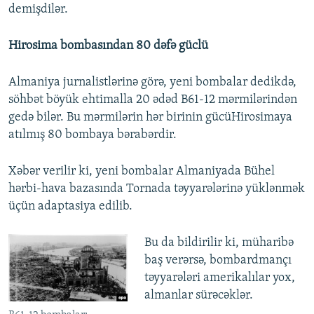
demişdilər.
Hirosima bombasından 80 dəfə güclü
Almaniya jurnalistlərinə görə, yeni bombalar dedikdə,
söhbət böyük ehtimalla 20 ədəd B61-12 mərmilərindən
gedə bilər. Bu mərmilərin hər birinin gücüHirosimaya
atılmış 80 bombaya bərabərdir.
Xəbər verilir ki, yeni bombalar Almaniyada Bühel
hərbi-hava bazasında Tornada təyyarələrinə yüklənmək
üçün adaptasiya edilib.
Bu da bildirilir ki, müharibə
baş verərsə, bombardmançı
təyyarələri amerikalılar yox,
almanlar sürəcəklər.