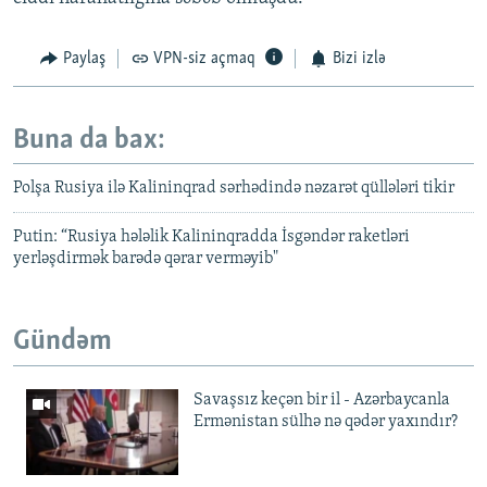
Paylaş
VPN-siz açmaq
Bizi izlə
Buna da bax:
Polşa Rusiya ilə Kalininqrad sərhədində nəzarət qüllələri tikir
Putin: “Rusiya hələlik Kalininqradda İsgəndər raketləri
yerləşdirmək barədə qərar verməyib"
Gündəm
Savaşsız keçən bir il - Azərbaycanla
Ermənistan sülhə nə qədər yaxındır?