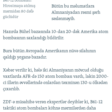
B61-12 bombaları
Hirosimaya atılmış
Bütün bu məlumatlara
mərmidən 80 dəfə
Almnaniyadan rəsmi şərh
güclüdür
səslənməyib.
Hazırda Bühel bazasında 10-dan 20-dək Amerika atom
bombasının saxlandığı bildirilir.
Bura bütün Avropada Amerikanın nüvə silahının
qaldığı yeganə bazadır.
Xəbər verilir ki, hələ iki Almaniyanın mövcud olduğu
vaxtlarda AFR-də 150 atom bombası vardı, lakin 2000-
ci illərin əvvəllərində onlardan təxminən 130-u ölkədən
çıxarılıb.
ZDF-ə müsahibə verən ekspertlər deyiblər ki, B61-12
taktiki atom bombaları köhnə mərmilərdən daha