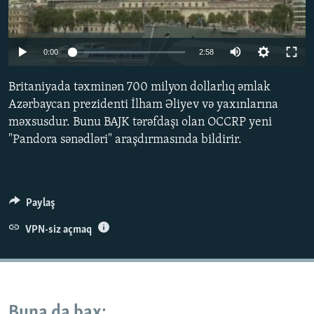
İNFOQRAFIKA
AZƏRBAYCAN ƏDƏBIYYATI KITABXANASI
MISSIYAMIZ
BIZI IZLƏ
KARIKATURA
İSLAM VƏ DEMOKRATIYA
PEŞƏ ETIKASI VƏ JURNALISTIKA STANDARTLARIMIZ
Auto
0:00
2:58
İZ - MƏDƏNIYYƏT PROQRAMI
MATERIALLARIMIZDAN ISTIFADƏ
240p
Britaniyada təxminən 700 milyon dollarlıq əmlak
AZADLIQRADIOSU MOBIL TELEFONUNUZDA
RFE/RL-in bütün saytları
360p
Azərbaycan prezidenti İlham Əliyev və yaxınlarına
BIZIMLƏ ƏLAQƏ
məxsusdur. Bunu BAJK tərəfdaşı olan OCCRP yeni
480p
Auto
240p
360p
480p
"Pandora sənədləri" araşdırmasında bildirir.
XƏBƏR BÜLLETENLƏRIMIZ
720p
720p
1080p
1080p
Paylaş
VPN-siz açmaq
Buna da bax: