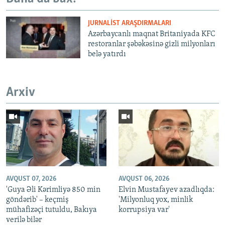
JURNALIST ARAŞDIRMALARI
Azərbaycanlı maqnat Britaniyada KFC
restoranlar şəbəkəsinə gizli milyonları
belə yatırdı
Arxiv
AVQUST 07, 2026
AVQUST 06, 2026
'Guya Əli Kərimliyə 850 min
Elvin Mustafayev azadlıqda:
göndərib' – keçmiş
'Milyonluq yox, minlik
mühafizəçi tutuldu, Bakıya
korrupsiya var'
verilə bilər