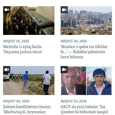
AVQUST 05, 2026
AVQUST 04, 2026
Metroda 11 aylıq fasilə:
'Binaları o qədər sıx tikiblər
'Daşınma pulsuz olsun'
ki...' — Küləklər şəhərində
hava böhranı
AVQUST 04, 2026
AVQUST 03, 2026
Şabran kəndlilərinin harayı:
AXCP-də yeni həbslər: 'İsa
'Məcburuq ki, heyvanları
Qəmbər də hökuməti tənqid