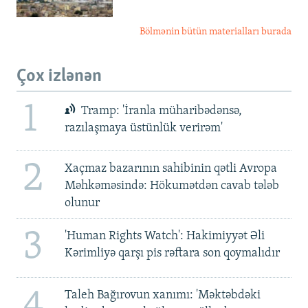
Bölmənin bütün materialları burada
Çox izlənən
1
Tramp: 'İranla müharibədənsə,
razılaşmaya üstünlük verirəm'
2
Xaçmaz bazarının sahibinin qətli Avropa
Məhkəməsində: Hökumətdən cavab tələb
olunur
3
'Human Rights Watch': Hakimiyyət Əli
Kərimliyə qarşı pis rəftara son qoymalıdır
4
Taleh Bağırovun xanımı: 'Məktəbdəki