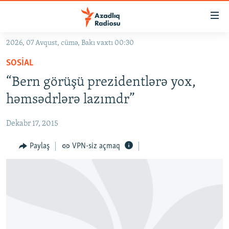
Keçid
linkləri
Əsas
2026, 07 Avqust, cümə, Bakı vaxtı 00:30
məzmuna
GÜNDƏM
SOSIAL
qayıt
#İZAHLA
Əsas
“Bern görüşü prezidentlərə yox,
KORRUPSIOMETR
naviqasiyaya
həmsədrlərə lazımdr”
qayıt
#ƏSLINDƏ
Axtarışa
Dekabr 17, 2015
FƏRQƏ BAX
keç
QANUNI DOĞRU
Paylaş
VPN-siz açmaq
ARAŞDIRMA
MULTIMEDIA
RADIO ARXIV
VIDEO
HAQQIMIZDA
FOTOQALEREYA
OXU ZALI