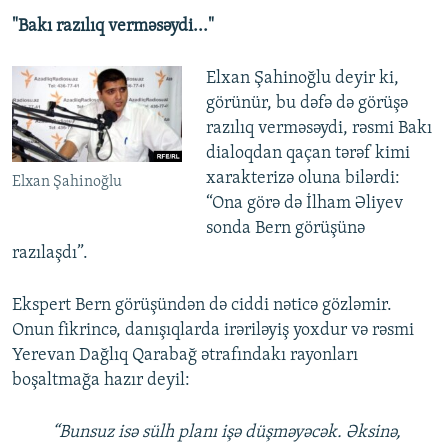
"Bakı razılıq verməsəydi..."
Elxan Şahinoğlu deyir ki,
görünür, bu dəfə də görüşə
razılıq verməsəydi, rəsmi Bakı
dialoqdan qaçan tərəf kimi
xarakterizə oluna bilərdi:
Elxan Şahinoğlu
“Ona görə də İlham Əliyev
sonda Bern görüşünə
razılaşdı”.
Ekspert Bern görüşündən də ciddi nəticə gözləmir.
Onun fikrincə, danışıqlarda irəriləyiş yoxdur və rəsmi
Yerevan Dağlıq Qarabağ ətrafındakı rayonları
boşaltmağa hazır deyil:
“Bunsuz isə sülh planı işə düşməyəcək. Əksinə,