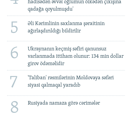
hadisədən əvvəl oğlumun ölkədən çıxışına
qadağa qoyulmuşdu'
5
Əli Kərimlinin saxlanma şəraitinin
ağırlaşdırıldığı bildirilir
6
Ukraynanın keçmiş səfiri qanunsuz
varlanmada ittiham olunur: 134 min dollar
girov ödəməlidir
7
'Taliban' rəsmilərinin Moldovaya səfəri
siyasi qalmaqal yaradıb
8
Rusiyada namaza görə cərimələr