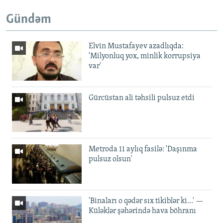
Gündəm
Elvin Mustafayev azadlıqda:
'Milyonluq yox, minlik korrupsiya
var'
Gürcüstan ali təhsili pulsuz etdi
Metroda 11 aylıq fasilə: 'Daşınma
pulsuz olsun'
'Binaları o qədər sıx tikiblər ki...' —
Küləklər şəhərində hava böhranı