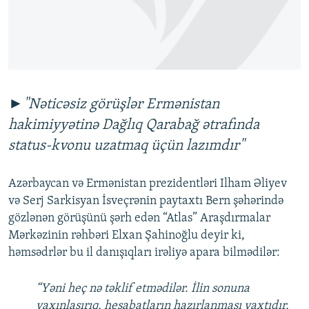
İNFOQRAFIKA
AZƏRBAYCAN ƏDƏBIYYATI KITABXANASI
MISSIYAMIZ
BIZI IZLƏ
KARIKATURA
İSLAM VƏ DEMOKRATIYA
PEŞƏ ETIKASI VƏ JURNALISTIKA STANDARTLARIMIZ
İZ - MƏDƏNIYYƏT PROQRAMI
MATERIALLARIMIZDAN ISTIFADƏ
AZADLIQRADIOSU MOBIL TELEFONUNUZDA
RFE/RL-in bütün saytları
►"Nəticəsiz görüşlər Ermənistan
BIZIMLƏ ƏLAQƏ
hakimiyyətinə Dağlıq Qarabağ ətrafında
XƏBƏR BÜLLETENLƏRIMIZ
status-kvonu uzatmaq üçün lazımdır"
Azərbaycan və Ermənistan prezidentləri Ilham Əliyev
və Serj Sarkisyan İsveçrənin paytaxtı Bern şəhərində
gözlənən görüşünü şərh edən “Atlas” Araşdırmalar
Mərkəzinin rəhbəri Elxan Şahinoğlu deyir ki,
həmsədrlər bu il danışıqları irəliyə apara bilmədilər:
“Yəni heç nə təklif etmədilər. İlin sonuna
yaxınlaşırıq, hesabatların hazırlanması vaxtıdır.