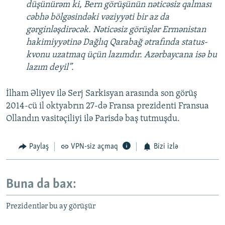
düşünürəm ki, Bern görüşünün nəticəsiz qalması
cəbhə bölgəsindəki vəziyyəti bir az da
gərginləşdirəcək. Nəticəsiz görüşlər Ermənistan
hakimiyyətinə Dağlıq Qarabağ ətrafında status-
kvonu uzatmaq üçün lazımdır. Azərbaycana isə bu
lazım deyil”.
İlham Əliyev ilə Serj Sarkisyan arasında son görüş
2014-cü il oktyabrın 27-də Fransa prezidenti Fransua
Ollandın vasitəçiliyi ilə Parisdə baş tutmuşdu.
Paylaş
VPN-siz açmaq
Bizi izlə
Buna da bax:
Prezidentlər bu ay görüşür