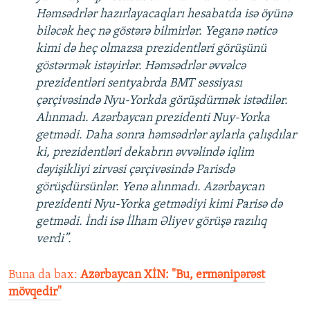
Həmsədrlər hazırlayacaqları hesabatda isə öyünə
biləcək heç nə göstərə bilmirlər. Yeganə nəticə
kimi də heç olmazsa prezidentləri görüşünü
göstərmək istəyirlər. Həmsədrlər əvvəlcə
prezidentləri sentyabrda BMT sessiyası
çərçivəsində Nyu-Yorkda görüşdürmək istədilər.
Alınmadı. Azərbaycan prezidenti Nuy-Yorka
getmədi. Daha sonra həmsədrlər aylarla çalışdılar
ki, prezidentləri dekabrın əvvəlində iqlim
dəyişikliyi zirvəsi çərçivəsində Parisdə
görüşdürsünlər. Yenə alınmadı. Azərbaycan
prezidenti Nyu-Yorka getmədiyi kimi Parisə də
getmədi. İndi isə İlham Əliyev görüşə razılıq
verdi”.
Buna da bax:
Azərbaycan XİN: "Bu, ermənipərəst
mövqedir"