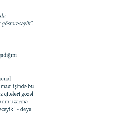
 da
 göstərəcəyik".
şıdığını
gional
lması işində bu
 qitələri gözəl
canın üzərinə
əcəyik” - deyə