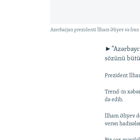
Azerbaijan prezidenti İlham Əliyev və İra
►“Azərbayca
sözünü bütü
Prezident İlha
Trend-in xəbəri
də edib.
İlham Əliyev d
verən hadisələ