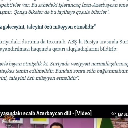
spektivlər var. Bu sahədəki işlərancaq İran-Azərbaycan əmək
mır. Qonşu ölkələr də bu layihəyə qoşula bilərlər".
z gələcəyini, taleyini özü müəyyən etməlidir”
Suriyadakı duruma da toxunub. ABŞ-la Rusiya arasında Sur
yandırılması haqqında qərarı alqışladıqlarını bildirib:
lərlə bəyan etmişdik ki, Suriyada vəziyyəti normallaşdırmaq
təşkəs təmin edilməlidir. Bundan sonra sülh bağlanmalıdır.
yini, taleyini özü müəyyən etməlidir”.
iyasındakı əcaib Azərbaycan dili - [Video]
EMBE
ıqRadiosu