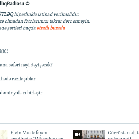
dlıqRadiosu ©
TLƏQ
hiperlinklə istinad verilməlidir.
azə olmadan fotolarımızı təkrar dərc etməyin.
fadə şərtləri haqda
ətraflı burada
ax:
ana səfəri nəyi dəyişəcək?
ahədə razılaşıblar
əmir yolları birləşir
Elvin Mustafayev
Gürcüstan ali t