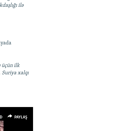
daşlığı ilə
iyada
 üçün ilk
 Suriya xalqı
D
PAYLAŞ