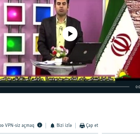
No media source currently available
0:
EMBED
VPN-siz açmaq
Bizi izlə
Çap et