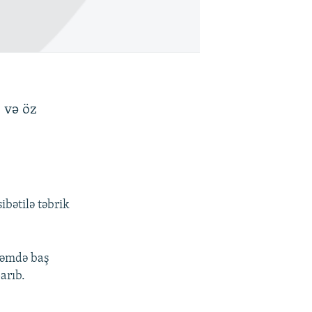
 və öz
ibətilə təbrik
ləmdə baş
arıb.