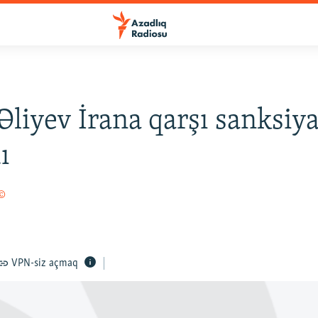
Əliyev İrana qarşı sanksiy
ı
 ©
VPN-siz açmaq