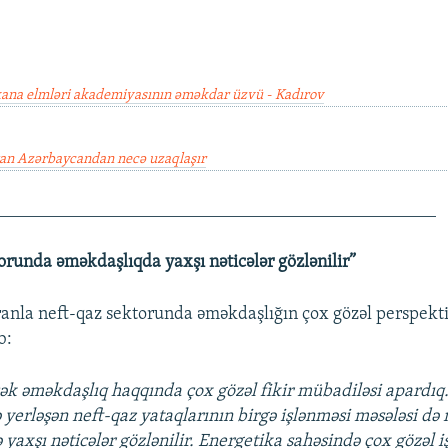
na elmləri akademiyasının əməkdar üzvü - Kadırov
an Azərbaycandan necə uzaqlaşır
_________________________________________________
orunda əməkdaşlıqda yaxşı nəticələr gözlənilir”
ranla neft-qaz sektorunda əməkdaşlığın çox gözəl perspekti
b:
cək əməkdaşlıq haqqında çox gözəl fikir mübadiləsi apardıq
 yerləşən neft-qaz yataqlarının birgə işlənməsi məsələsi də
 yaxşı nəticələr gözlənilir. Energetika sahəsində çox gözəl i