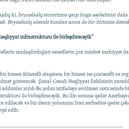
ərlə bağlı iranlı həmkarı ilə fikirləri üst-üstə düşüb:
laşdıq ki, beynəlxalq terrorizmə qarşı birgə səylərimizi daha
ək. Beynəlxalq aləmdə bundan sonra da bir-birimizə dəstək
 nəqliyyat infrastrukturu ilə birləşdirəcəyik”
rəflərin razılaşdırdıqları sənədlərin çox müsbət mahiyyət da
ir hissəsi ikitərəfli əlaqələrə, bir hissəsi isə çoxtərəfli və re
dmət göstərəcək. Şimal-Cənub Nəqliyyat Dəhlizinin yaradı
addımlar atılıb.Bu yolun istifadəyə verilməsi nəticəsində biz
strukturu ilə birləşdirəcəyik. Bu ilin sonuna qədər Azərbay
cra ediləcək və biz dəmir yolumuzu İran sərhədinə qədər çək
eyd edib.
________________________________________________