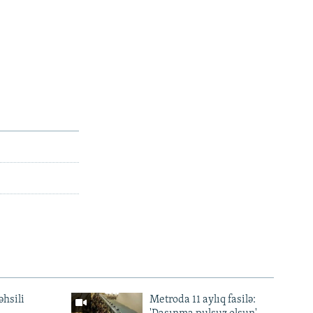
px
en
əhsili
Metroda 11 aylıq fasilə: