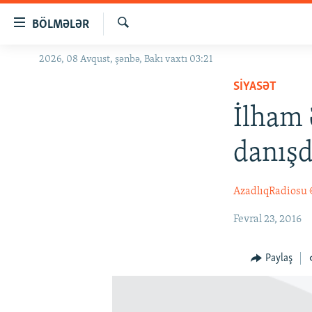
Keçid
BÖLMƏLƏR
linkləri
Axtar
Əsas
2026, 08 Avqust, şənbə, Bakı vaxtı 03:21
GÜNDƏM
məzmuna
SIYASƏT
#İZAHLA
qayıt
Əsas
İlham 
KORRUPSIOMETR
naviqasiyaya
#ƏSLINDƏ
qayıt
danışd
Axtarışa
FƏRQƏ BAX
keç
QANUNI DOĞRU
AzadlıqRadiosu
ARAŞDIRMA
Fevral 23, 2016
MULTIMEDIA
Paylaş
RADIO ARXIV
VIDEO
HAQQIMIZDA
FOTOQALEREYA
OXU ZALI