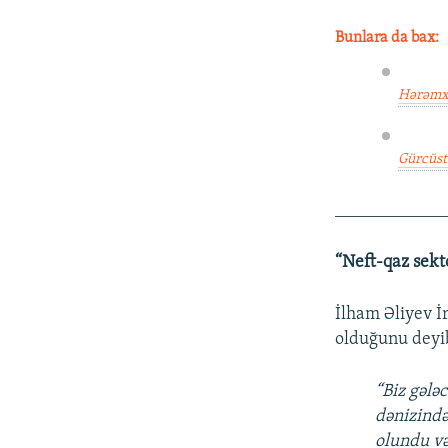
Bunlara da bax:
Hərəmxa
Gürcüst
____________
“Neft-qaz sekt
İlham Əliyev İ
olduğunu deyi
“Biz gələ
dənizində
olundu və