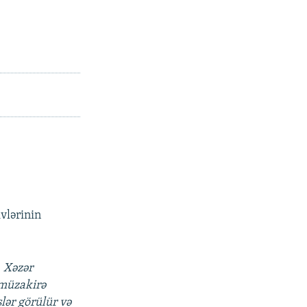
vlərinin
. Xəzər
 müzakirə
şlər görülür və