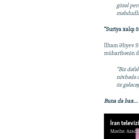
gözəl per
məhdudlaş
“Suriya xalqı ö
İlham Əliyev 
müharibənin da
“Biz dəfə
növbədə a
öz gələcə
Buna da bax...
İran televiz
Mənbə:
Azadl