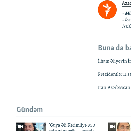
Aza
-
MÜ
- İc
İsti
Buna da b
İlham Əliyevin İr
Prezidentlər 11 s
İran-Azərbaycan d
Gündəm
'Guya Əli Kərimliyə 850