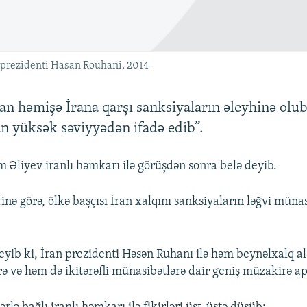
n prezidenti Hasan Rouhani, 2014
n həmişə İrana qarşı sanksiyaların əleyhinə olub
n yüksək səviyyədən ifadə edib”.
m Əliyev iranlı həmkarı ilə görüşdən sonra belə deyib.
nə görə, ölkə başçısı İran xalqını sanksiyaların ləğvi münas
eyib ki, İran prezidenti Həsən Ruhanı ilə həm beynəlxalq a
rə və həm də ikitərəfli münasibətlərə dair geniş müzakirə ap