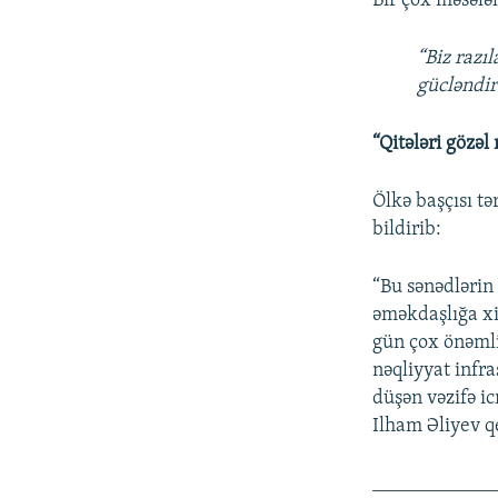
Bir çox məsələl
“Biz razı
gücləndir
“Qitələri gözəl
Ölkə başçısı tə
bildirib:
“Bu sənədlərin b
əməkdaşlığa xi
gün çox önəmli 
nəqliyyat infra
düşən vəzifə i
Ilham Əliyev q
____________