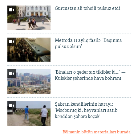
Gürcüstan ali təhsili pulsuz etdi
Metroda 11 aylıq fasilə: 'Daşınma
pulsuz olsun'
'Binaları o qədər sıx tikiblər ki...' —
Küləklər şəhərində hava böhranı
Şabran kəndlilərinin harayı:
'Məcburuq ki, heyvanları satıb
kənddən şəhərə köçək'
Bölmənin bütün materialları burada