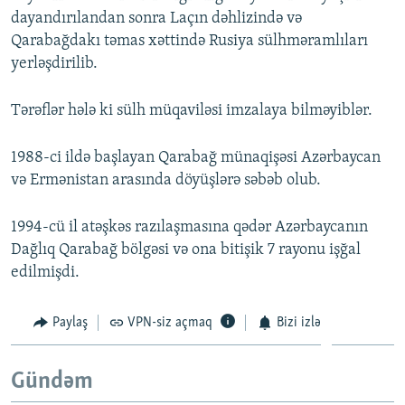
dayandırılandan sonra Laçın dəhlizində və
Qarabağdakı təmas xəttində Rusiya sülhməramlıları
yerləşdirilib.
Tərəflər hələ ki sülh müqaviləsi imzalaya bilməyiblər.
1988-ci ildə başlayan Qarabağ münaqişəsi Azərbaycan
və Ermənistan arasında döyüşlərə səbəb olub.
1994-cü il atəşkəs razılaşmasına qədər Azərbaycanın
Dağlıq Qarabağ bölgəsi və ona bitişik 7 rayonu işğal
edilmişdi.
Paylaş
VPN-siz açmaq
Bizi izlə
Gündəm