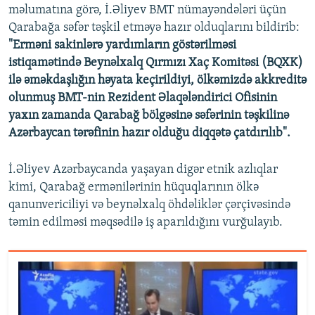
məlumatına görə, İ.Əliyev BMT nümayəndələri üçün
Qarabağa səfər təşkil etməyə hazır olduqlarını bildirib:
"Erməni sakinlərə yardımların göstərilməsi
istiqamətində Beynəlxalq Qırmızı Xaç Komitəsi (BQXK)
ilə əməkdaşlığın həyata keçirildiyi, ölkəmizdə akkreditə
olunmuş BMT-nin Rezident Əlaqələndirici Ofisinin
yaxın zamanda Qarabağ bölgəsinə səfərinin təşkilinə
Azərbaycan tərəfinin hazır olduğu diqqətə çatdırılıb".
İ.Əliyev Azərbaycanda yaşayan digər etnik azlıqlar
kimi, Qarabağ ermənilərinin hüquqlarının ölkə
qanunvericiliyi və beynəlxalq öhdəliklər çərçivəsində
təmin edilməsi məqsədilə iş aparıldığını vurğulayıb.