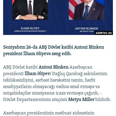
İNFOQRAFIKA
AZƏRBAYCAN ƏDƏBIYYATI KITABXANASI
MISSIYAMIZ
BIZI IZLƏ
KARIKATURA
İSLAM VƏ DEMOKRATIYA
PEŞƏ ETIKASI VƏ JURNALISTIKA STANDARTLARIMIZ
İZ - MƏDƏNIYYƏT PROQRAMI
MATERIALLARIMIZDAN ISTIFADƏ
AZADLIQRADIOSU MOBIL TELEFONUNUZDA
RFE/RL-in bütün saytları
BIZIMLƏ ƏLAQƏ
Sentyabrın 26-da ABŞ Dövlət katibi Antoni Blinken
XƏBƏR BÜLLETENLƏRIMIZ
prezident İlham Əliyevə zəng edib.
ABŞ Dövlət katibi
Antoni Blinken
Azərbaycan
prezidenti
İlham Əliyev
i Dağlıq Qarabağ sakinlərinin
təhlükəsizliyini, sərbəst hərəkətini təmin, hərbi
əməliyyatların olmayacağı vədinə əməl etməyə və
müşahidəçilər missiyasına icazə verməyə çağırıb, -
Dövlət Departamentinin sözçüsü
Metyu Miller
bildirib.
Azərbaycan prezidentinin mətbuat xidmətinin