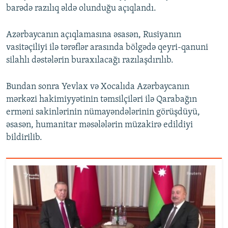
barədə razılıq əldə olunduğu açıqlandı.
Azərbaycanın açıqlamasına əsasən, Rusiyanın
vasitəçiliyi ilə tərəflər arasında bölgədə qeyri-qanuni
silahlı dəstələrin buraxılacağı razılaşdırılıb.
Bundan sonra Yevlax və Xocalıda Azərbaycanın
mərkəzi hakimiyyətinin təmsilçiləri ilə Qarabağın
erməni sakinlərinin nümayəndələrinin görüşdüyü,
əsasən, humanitar məsələlərin müzakirə edildiyi
bildirilib.