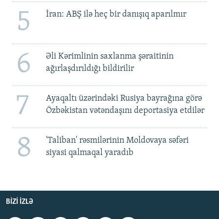
5
İran: ABŞ ilə heç bir danışıq aparılmır
6
Əli Kərimlinin saxlanma şəraitinin
ağırlaşdırıldığı bildirilir
7
Ayaqaltı üzərindəki Rusiya bayrağına görə
Özbəkistan vətəndaşını deportasiya etdilər
8
'Taliban' rəsmilərinin Moldovaya səfəri
siyasi qalmaqal yaradıb
BIZI IZLƏ