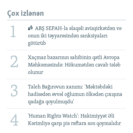
Çox izlənən
1
ABŞ SEPAH-la əlaqəli aviaşirkətdən və
onun iki təyyarəsindən sanksiyaları
götürüb
2
Xaçmaz bazarının sahibinin qətli Avropa
Məhkəməsində: Hökumətdən cavab tələb
olunur
3
Taleh Bağırovun xanımı: 'Məktəbdəki
hadisədən əvvəl oğlumun ölkədən çıxışına
qadağa qoyulmuşdu'
4
'Human Rights Watch': Hakimiyyət Əli
Kərimliyə qarşı pis rəftara son qoymalıdır