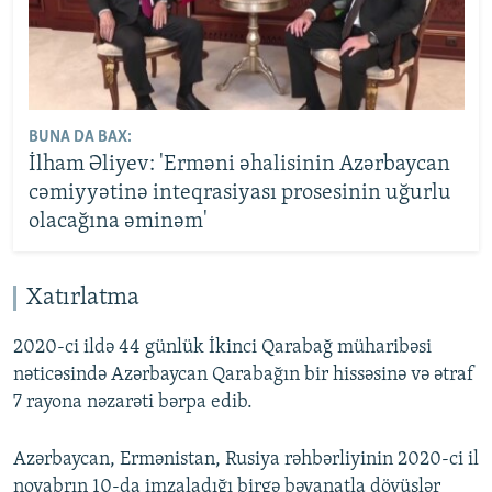
BUNA DA BAX:
İlham Əliyev: 'Erməni əhalisinin Azərbaycan
cəmiyyətinə inteqrasiyası prosesinin uğurlu
olacağına əminəm'
Xatırlatma
2020-ci ildə 44 günlük İkinci Qarabağ müharibəsi
nəticəsində Azərbaycan Qarabağın bir hissəsinə və ətraf
7 rayona nəzarəti bərpa edib.
Azərbaycan, Ermənistan, Rusiya rəhbərliyinin 2020-ci il
noyabrın 10-da imzaladığı birgə bəyanatla döyüşlər