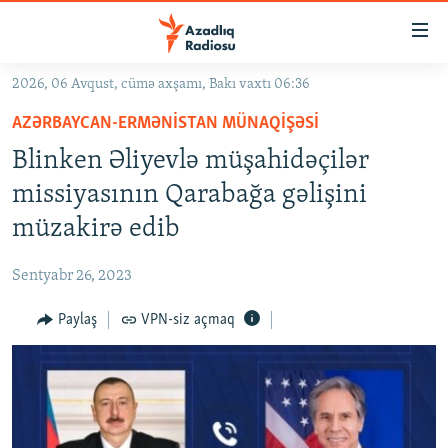
Keçid
linkləri
Əsas
2026, 06 Avqust, cümə axşamı, Bakı vaxtı 06:36
məzmuna
GÜNDƏM
AZƏRBAYCAN-ERMƏNISTAN MÜNAQIŞƏSI
qayıt
#İZAHLA
Əsas
Blinken Əliyevlə müşahidəçilər
KORRUPSIOMETR
naviqasiyaya
missiyasının Qarabağa gəlişini
qayıt
#ƏSLINDƏ
müzakirə edib
Axtarışa
FƏRQƏ BAX
keç
Sentyabr 26, 2023
QANUNI DOĞRU
Paylaş
VPN-siz açmaq
ARAŞDIRMA
MULTIMEDIA
RADIO ARXIV
VIDEO
HAQQIMIZDA
FOTOQALEREYA
OXU ZALI