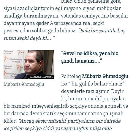
bilər. Onun qənaətinə görə,
siyasi azadlıqlar təmin edilməyənə, siyasi məhbuslar
azadlığa buraxılmayana, vətəndaş cəmiyyətinə basqılar
dayanmayana qədər Azərbaycanda real seçki
prosesindən söhbət gedə bilməz:
“Belə bir şəraitdə baş
tutan seçki deyil ki... ”
“Əvvəl nə idiksə, yenə biz
şimdi hamanız....”
Politoloq
Mübariz Əhmədoğlu
isə “ bir gül ilə bahar olmaz”
Mübariz Əhmədoğlu
deyənlərlə razılaşmır. Deyir
ki, bütün müxalif partiyalar
bir namizəd müəyyənləşdirib seçkiyə onunla getməli və
bir dairədə demokratik seçkinin təminatına çalışmalı
idilər:
“Ancaq əksər müxalif partiyaların bir dairədə
keçirilən seçkiyə ciddi yanaşmadığını müşahidə