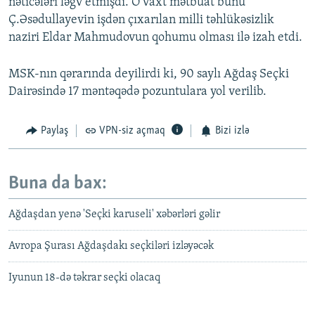
nəticələri ləğv etmişdi. O vaxt mətbuat bunu
Ç.Əsədullayevin işdən çıxarılan milli təhlükəsizlik
naziri Eldar Mahmudovun qohumu olması ilə izah etdi.
MSK-nın qərarında deyilirdi ki, 90 saylı Ağdaş Seçki
Dairəsində 17 məntəqədə pozuntulara yol verilib.
Paylaş
VPN-siz açmaq
Bizi izlə
Buna da bax:
Ağdaşdan yenə 'Seçki karuseli' xəbərləri gəlir
Avropa Şurası Ağdaşdakı seçkiləri izləyəcək
Iyunun 18-də təkrar seçki olacaq