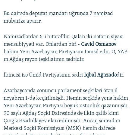
Bu dairədə deputat mandatı uğrunda 7 namizəd
mübarizə aparır.
Namizədlərdən 5-i bitərəfdir. Qalan iki nəfərin siyasi
mənsubiyyəti var. Onlardan biri -
Cavid Osmanov
hakim Yeni Azərbaycan Partiyasını təmsil edir. O, YAP-
ın Ağdaş rayon təşkilatının sədridir.
İkincisi isə Ümid Partiyasının sədri
İqbal Ağazadə
dir.
Azərbaycanda sonuncu parlament seçkiləri ötən il
noyabrın 1-də keçirilmişdi. Həmin seçkidə yenə hakim
Yeni Azərbaycan Partiyası böyük üstünlük qazanmışdı.
90 saylı Ağdaş Seçki Dairəsində də ilkin qalib kimi
Çingiz Əsədullayev elan edilmişdi. Ancaq sonradan
Mərkəzi Seçki Komissiyası (MSK) həmin dairədə