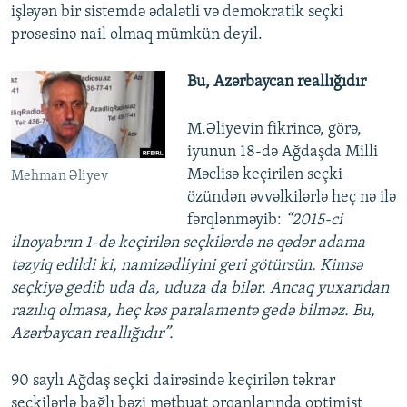
işləyən bir sistemdə ədalətli və demokratik seçki
prosesinə nail olmaq mümkün deyil.​
Bu, Azərbaycan reallığıdır
M.Əliyevin fikrincə, görə,
iyunun 18-də Ağdaşda Milli
Məclisə keçirilən seçki
Mehman Əliyev
özündən əvvəlkilərlə heç nə ilə
fərqlənməyib:
“2015-ci
ilnoyabrın 1-də keçirilən seçkilərdə nə qədər adama
təzyiq edildi ki, namizədliyini geri götürsün. Kimsə
seçkiyə gedib uda da, uduza da bilər. Ancaq yuxarıdan
razılıq olmasa, heç kəs paralamentə gedə bilməz. Bu,
Azərbaycan reallığıdır”.
90 saylı Ağdaş seçki dairəsində keçirilən təkrar
seçkilərlə bağlı bəzi mətbuat orqanlarında optimist