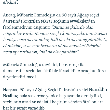
elədim”.
Ancaq, Mübariz Əhmədoğlu da 90 saylı Ağdaş seçki
dairəsində keçirilən təkrar seçkinin əvvəlkilərdən
fərqlənmədiyini düşünür:
“Bütün seçkilərdə olan
nöqsanlar vardı. Məntəqə seçki komissiyalarının üzvləri
həmişə necə davranıblar, indi də elə davranış gördük. O,
cümlədən, əsas namizədlərin nümayəndələri özlərini
necə aparırdılarsa, indi də elə aparıblar”.
Mübariz Əhmədoğlu deyir ki, təkrar seçkilər
demokratik seçkidən ötrü bir fürsət idi. Ancaq bu fürsət
dəyərləndirilmədi.
Hərçənd 90 saylı Ağdaş Seçki Dairəsinin sədri
Nurəddin
Nəsibov,
hələ səsvermə yenicə başlayanda demişdi ki,
seçkilərin azad və ədalətli keçirilməsindən ötrü onlara
hər bir şərait yaradılıb.