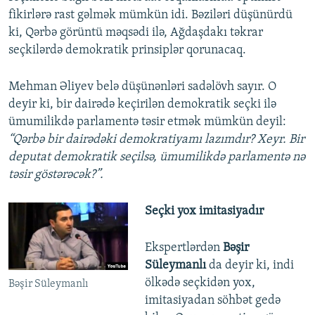
fikirlərə rast gəlmək mümkün idi. Bəziləri düşünürdü
ki, Qərbə görüntü məqsədi ilə, Ağdaşdakı təkrar
seçkilərdə demokratik prinsiplər qorunacaq.
Mehman Əliyev belə düşünənləri sadəlövh sayır. O
deyir ki, bir dairədə keçirilən demokratik seçki ilə
ümumilikdə parlamentə təsir etmək mümkün deyil:
“Qərbə bir dairədəki demokratiyamı lazımdır? Xeyr. Bir
deputat demokratik seçilsə, ümumilikdə parlamentə nə
təsir göstərəcək?”.
Seçki yox imitasiyadır
Ekspertlərdən
Bəşir
Süleymanlı
da deyir ki, indi
ölkədə seçkidən yox,
Bəşir Süleymanlı
imitasiyadan söhbət gedə