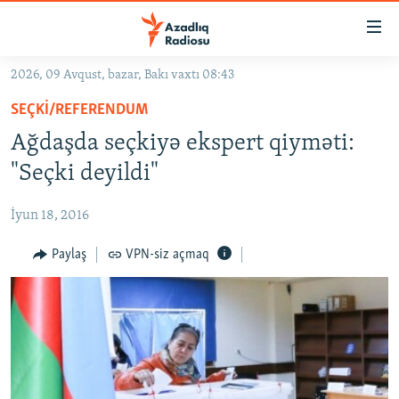
Keçid
linkləri
Əsas
2026, 09 Avqust, bazar, Bakı vaxtı 08:43
məzmuna
GÜNDƏM
SEÇKI/REFERENDUM
qayıt
#İZAHLA
Əsas
Ağdaşda seçkiyə ekspert qiyməti:
KORRUPSIOMETR
naviqasiyaya
"Seçki deyildi"
qayıt
#ƏSLINDƏ
Axtarışa
İyun 18, 2016
FƏRQƏ BAX
keç
QANUNI DOĞRU
Paylaş
VPN-siz açmaq
ARAŞDIRMA
MULTIMEDIA
RADIO ARXIV
VIDEO
HAQQIMIZDA
FOTOQALEREYA
OXU ZALI