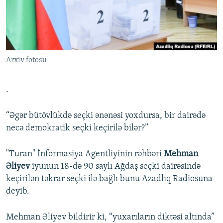
İNFOQRAFIKA
AZƏRBAYCAN ƏDƏBIYYATI KITABXANASI
MISSIYAMIZ
BIZI IZLƏ
KARIKATURA
İSLAM VƏ DEMOKRATIYA
PEŞƏ ETIKASI VƏ JURNALISTIKA STANDARTLARIMIZ
İZ - MƏDƏNIYYƏT PROQRAMI
MATERIALLARIMIZDAN ISTIFADƏ
Arxiv fotosu
AZADLIQRADIOSU MOBIL TELEFONUNUZDA
RFE/RL-in bütün saytları
BIZIMLƏ ƏLAQƏ
.
XƏBƏR BÜLLETENLƏRIMIZ
“Əgər bütövlükdə seçki ənənəsi yoxdursa, bir dairədə
necə demokratik seçki keçirilə bilər?”
"Turan" İnformasiya Agentliyinin rəhbəri
Mehman
Əliyev
iyunun 18-də 90 saylı Ağdaş seçki dairəsində
keçirilən təkrar seçki ilə bağlı bunu Azadlıq Radiosuna
deyib.
Mehman Əliyev bildirir ki, “yuxarıların diktəsi altında”