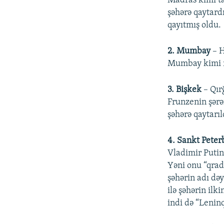
Madras kimi ta
şəhərə qaytard
qayıtmış oldu.
2. Mumbay
– H
Mumbay kimi rə
3. Bişkek
– Qır
Frunzenin şərə
şəhərə qaytarıl
4. Sankt Peter
Vladimir Putin
Yəni onu “qrad”
şəhərin adı dəy
ilə şəhərin ilk
indi də “Leninq