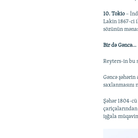
10. Tokio
– İnd
Lakin 1867-ci 
sözünün mənası
Bir də Gəncə...
Reyters-in bu 
Gəncə şəhərin 
saxlanmasını n
Şəhər 1804-cü 
çariçalarından
işğala müqavimə