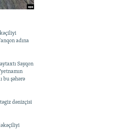
əçiliyi
 Yanqon adına
aytaxtı Sayqon
 Vyetnamın
ı bu şəhərə
əgiz dənizçisi
əkəçiliyi