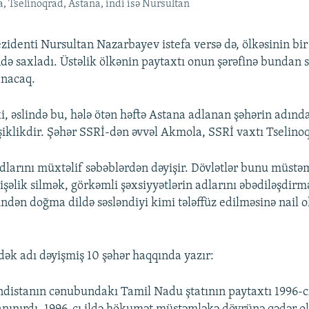
, Tselinoqrad, Astana, indi isə Nursultan
zidenti Nursultan Nazarbayev istefa versə də, ölkəsinin bir 
ndə saxladı. Üstəlik ölkənin paytaxtı onun şərəfinə bundan 
anacaq.
i, əslində bu, hələ ötən həftə Astana adlanan şəhərin adınd
iklikdir. Şəhər SSRİ-dən əvvəl Akmola, SSRİ vaxtı Tselino
adlarını müxtəlif səbəblərdən dəyişir. Dövlətlər bunu müstə
işəlik silmək, görkəmli şəxsiyyətlərin adlarını əbədiləşdirm
findən doğma dildə səsləndiyi kimi tələffüz edilməsinə nail
dək adı dəyişmiş 10 şəhər haqqında yazır:
distanın cənubundakı Tamil Nadu ştatının paytaxtı 1996-cı