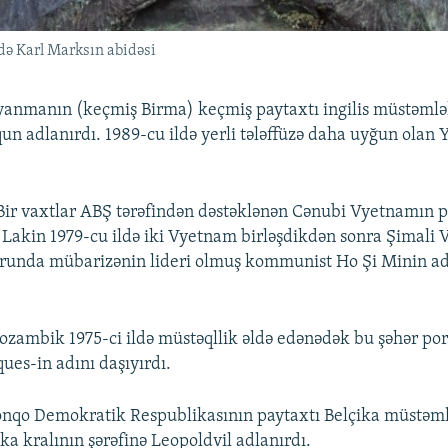
də Karl Marksın abidəsi
anmanın (keçmiş Birma) keçmiş paytaxtı ingilis müstəmlək
n adlanırdı. 1989-cu ildə yerli tələffüzə daha uyğun olan
Bir vaxtlar ABŞ tərəfindən dəstəklənən Cənubi Vyetnamın p
. Lakin 1979-cu ildə iki Vyetnam birləşdikdən sonra Şimali
ğrunda mübarizənin lideri olmuş kommunist Ho Şi Minin ad
zambik 1975-ci ildə müstəqllik əldə edənədək bu şəhər port
es-in adını daşıyırdı.
nqo Demokratik Respublikasının paytaxtı Belçika müstəml
ka kralının şərəfinə Leopoldvil adlanırdı.