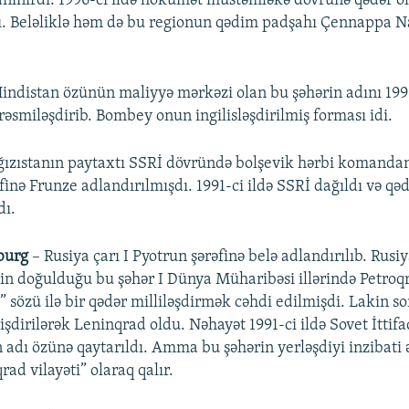
nınırdı. 1996-cı ildə hökumət müstəmləkə dövrünə qədər ol
ı. Beləliklə həm də bu regionun qədim padşahı Çennappa N
indistan özünün maliyyə mərkəzi olan bu şəhərin adını 1995
smiləşdirib. Bombey onun ingilisləşdirilmiş forması idi.
ğızıstanın paytaxtı SSRİ dövründə bolşevik hərbi komanda
finə Frunze adlandırılmışdı. 1991-ci ildə SSRİ dağıldı və qə
dı.
burg
– Rusiya çarı I Pyotrun şərəfinə belə adlandırılıb. Rusi
in doğulduğu bu şəhər I Dünya Müharibəsi illərində Petroqr
 sözü ilə bir qədər milliləşdirmək cəhdi edilmişdi. Lakin so
işdirilərək Leninqrad oldu. Nəhayət 1991-ci ildə Sovet İttif
in adı özünə qaytarıldı. Amma bu şəhərin yerləşdiyi inzibati 
rad vilayəti” olaraq qalır.