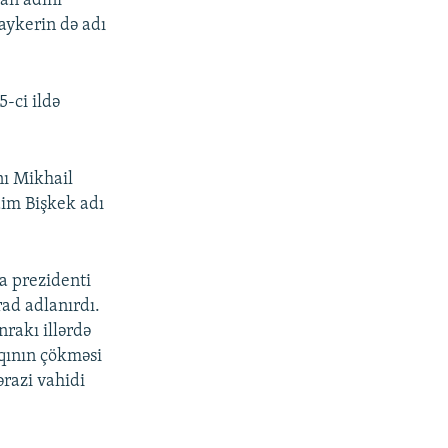
an adını
aykerin də adı
-ci ildə
nı Mikhail
dim Bişkek adı
ya prezidenti
ad adlanırdı.
nrakı illərdə
aqının çökməsi
ərazi vahidi