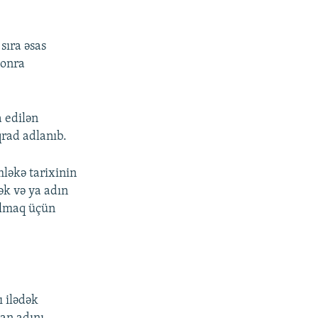
sıra əsas
sonra
a edilən
qrad adlanıb.
mləkə tarixinin
ək və ya adın
 olmaq üçün
 ilədək