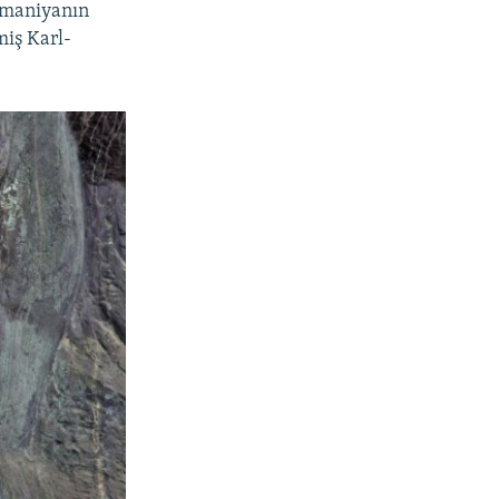
Almaniyanın
miş Karl-