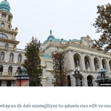
zərbaycan ilk dəfə müstəqilliyini bu şəhərdə elan edib və on