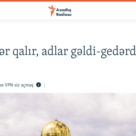
ər qalır, adlar gəldi-gedərd
VPN-siz açmaq