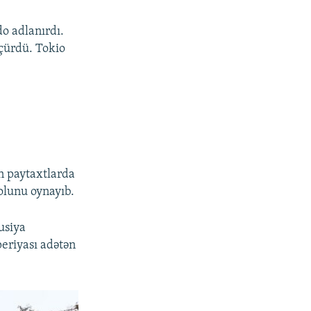
do adlanırdı.
öçürdü. Tokio
n paytaxtlarda
rolunu oynayıb.
usiya
periyası adətən