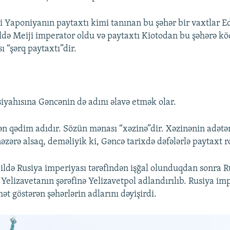
i Yaponiyanın paytaxtı kimi tanınan bu şəhər bir vaxtlar E
ildə Meiji imperator oldu və paytaxtı Kiotodan bu şəhərə k
 “şərq paytaxtı”dir.
siyahısına Gəncənin də adını əlavə etmək olar.
ən qədim adıdır. Sözün mənası “xəzinə”dir. Xəzinənin adətə
əzərə alsaq, deməliyik ki, Gəncə tarixdə dəfələrlə paytaxt 
ildə Rusiya imperiyası tərəfindən işğal olunduqdan sonra R
 Yelizavetanın şərəfinə Yelizavetpol adlandırılıb. Rusiya im
t göstərən şəhərlərin adlarını dəyişirdi.