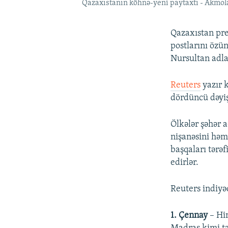
Qazaxıstanın köhnə-yeni paytaxtı - Akmola
Qazaxıstan pre
postlarını özü
Nursultan adl
Reuters
yazır k
dördüncü dəyiş
Ölkələr şəhər 
nişanəsini həm
başqaları tərə
edirlər.
Reuters indiyə
1. Çennay
– Hin