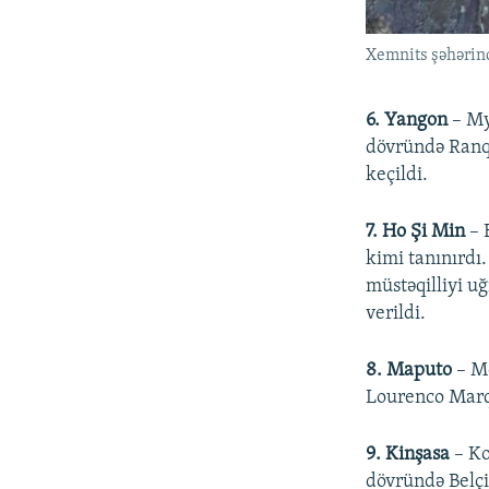
Xemnits şəhərin
6. Yangon
– My
dövründə Ranqu
keçildi.
7. Ho Şi Min
– 
kimi tanınırdı
müstəqilliyi u
verildi.
8. Maputo
– Mo
Lourenco Marqu
9. Kinşasa
– Ko
dövründə Belçi