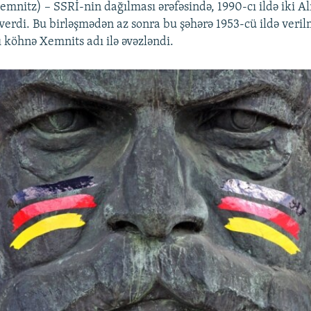
mnitz) – SSRİ-nin dağılması ərəfəsində, 1990-cı ildə iki 
 verdi. Bu birləşmədən az sonra bu şəhərə 1953-cü ildə veril
 köhnə Xemnits adı ilə əvəzləndi.