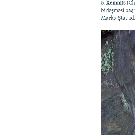
5. Xemnits
(Che
birləşməsi baş
Marks-Ştat adı