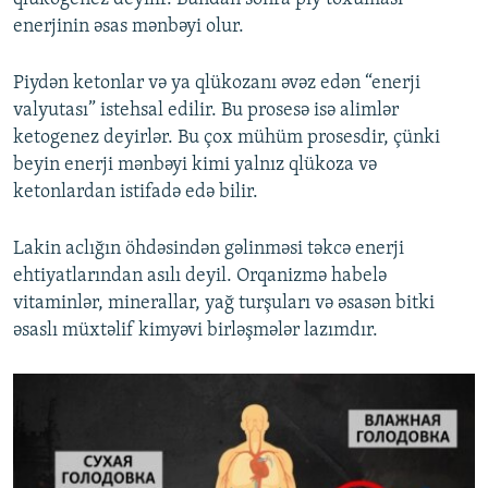
enerjinin əsas mənbəyi olur.
Piydən ketonlar və ya qlükozanı əvəz edən “enerji
valyutası” istehsal edilir. Bu prosesə isə alimlər
ketogenez deyirlər. Bu çox mühüm prosesdir, çünki
beyin enerji mənbəyi kimi yalnız qlükoza və
ketonlardan istifadə edə bilir.
Lakin aclığın öhdəsindən gəlinməsi təkcə enerji
ehtiyatlarından asılı deyil. Orqanizmə habelə
vitaminlər, minerallar, yağ turşuları və əsasən bitki
əsaslı müxtəlif kimyəvi birləşmələr lazımdır.