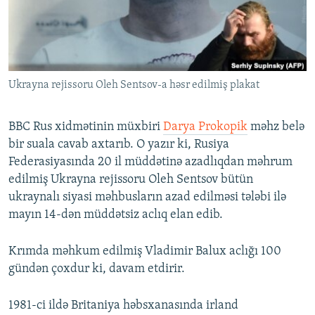
İNFOQRAFIKA
AZƏRBAYCAN ƏDƏBIYYATI KITABXANASI
MISSIYAMIZ
BIZI IZLƏ
KARIKATURA
İSLAM VƏ DEMOKRATIYA
PEŞƏ ETIKASI VƏ JURNALISTIKA STANDARTLARIMIZ
İZ - MƏDƏNIYYƏT PROQRAMI
MATERIALLARIMIZDAN ISTIFADƏ
Ukrayna rejissoru Oleh Sentsov-a həsr edilmiş plakat
AZADLIQRADIOSU MOBIL TELEFONUNUZDA
RFE/RL-in bütün saytları
BIZIMLƏ ƏLAQƏ
BBC Rus xidmətinin müxbiri
Darya Prokopik
məhz belə
XƏBƏR BÜLLETENLƏRIMIZ
bir suala cavab axtarıb. O yazır ki, Rusiya
Federasiyasında 20 il müddətinə azadlıqdan məhrum
edilmiş Ukrayna rejissoru Oleh Sentsov bütün
ukraynalı siyasi məhbusların azad edilməsi tələbi ilə
mayın 14-dən müddətsiz aclıq elan edib.
Krımda məhkum edilmiş Vladimir Balux aclığı 100
gündən çoxdur ki, davam etdirir.
1981-ci ildə Britaniya həbsxanasında irland