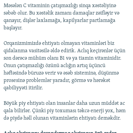
Məsələn C vitaminin çatışmazlığı sinqa xəstəliyinə
səbəb olur. Bu xəstəlik zamanı damaqlar zəifləyir və
qanayır, dişlər laxlamağa, kapilyarlar partlamağa
başlayır.
Orqanizmimizdə ehtiyatı olmayan vitaminləri biz
qidalanma vasitəsilə əldə edirik. Aclıq keçirənlər üçün
son dərəcə mühüm olanı B1 və ya tiamin vitaminidir.
Onun çatışmazlığı özünü aclığın artıq üçüncü
həftəsində büruzə verir və əsəb sisteminə, düşünmə
prosesinə problemlər yaradır, görmə və hərəkət
qabiliyyəti itirilir.
Böyük piy ehtiyatı olan insanlar daha uzun müddət ac
qala bilirlər. Çünki piy toxuması təkcə enerji yox, həm
də piydə həll olunan vitaminlərin ehtiyatı deməkdir.