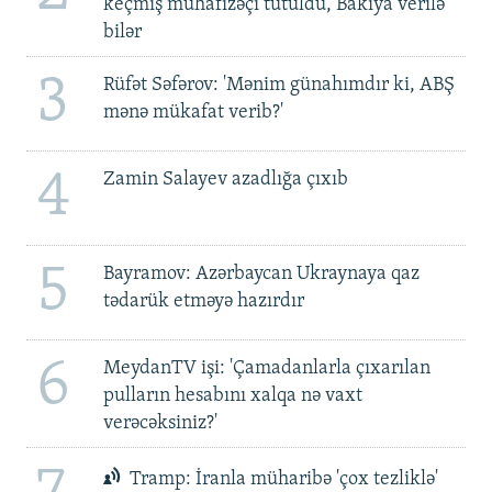
keçmiş mühafizəçi tutuldu, Bakıya verilə
bilər
3
Rüfət Səfərov: 'Mənim günahımdır ki, ABŞ
mənə mükafat verib?'
4
Zamin Salayev azadlığa çıxıb
5
Bayramov: Azərbaycan Ukraynaya qaz
tədarük etməyə hazırdır
6
MeydanTV işi: 'Çamadanlarla çıxarılan
pulların hesabını xalqa nə vaxt
verəcəksiniz?'
Tramp: İranla müharibə 'çox tezliklə'