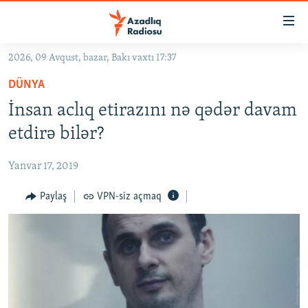
Keçid
linkləri
Əsas
2026, 09 Avqust, bazar, Bakı vaxtı 17:37
məzmuna
GÜNDƏM
DÜNYA
qayıt
#İZAHLA
Əsas
İnsan aclıq etirazını nə qədər davam
KORRUPSIOMETR
naviqasiyaya
etdirə bilər?
qayıt
#ƏSLINDƏ
Axtarışa
Yanvar 17, 2019
FƏRQƏ BAX
keç
QANUNI DOĞRU
Paylaş
VPN-siz açmaq
ARAŞDIRMA
MULTIMEDIA
RADIO ARXIV
VIDEO
HAQQIMIZDA
FOTOQALEREYA
OXU ZALI