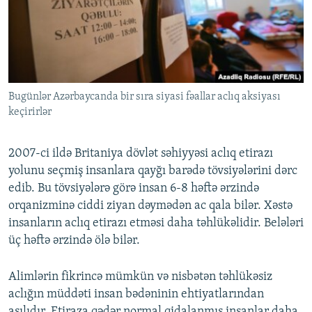
Bugünlər Azərbaycanda bir sıra siyasi fəallar aclıq aksiyası
keçirirlər
2007-ci ildə Britaniya dövlət səhiyyəsi aclıq etirazı
yolunu seçmiş insanlara qayğı barədə tövsiyələrini dərc
edib. Bu tövsiyələrə görə insan 6-8 həftə ərzində
orqanizminə ciddi ziyan dəymədən ac qala bilər. Xəstə
insanların aclıq etirazı etməsi daha təhlükəlidir. Belələri
üç həftə ərzində ölə bilər.
Alimlərin fikrincə mümkün və nisbətən təhlükəsiz
aclığın müddəti insan bədəninin ehtiyatlarından
asılıdır. Etiraza qədər normal qidalanmış insanlar daha