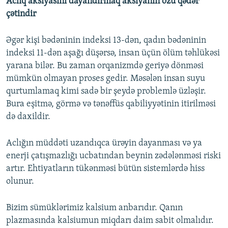
Aclıq aksiyasını dayandırmaq aksiyanın özü qədər
çətindir
Əgər kişi bədəninin indeksi 13-dən, qadın bədəninin
indeksi 11-dən aşağı düşərsə, insan üçün ölüm təhlükəsi
yarana bilər. Bu zaman orqanizmdə geriyə dönməsi
mümkün olmayan proses gedir. Məsələn insan suyu
qurtumlamaq kimi sadə bir şeydə problemlə üzləşir.
Bura eşitmə, görmə və tənəffüs qabiliyyətinin itirilməsi
də daxildir.
Aclığın müddəti uzandıqca ürəyin dayanması və ya
enerji çatışmazlığı ucbatından beynin zədələnməsi riski
artır. Ehtiyatların tükənməsi bütün sistemlərdə hiss
olunur.
Bizim sümüklərimiz kalsium anbarıdır. Qanın
plazmasında kalsiumun miqdarı daim sabit olmalıdır.