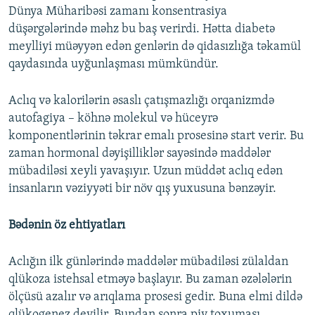
Dünya Müharibəsi zamanı konsentrasiya
düşərgələrində məhz bu baş verirdi. Hətta diabetə
meylliyi müəyyən edən genlərin də qidasızlığa təkamül
qaydasında uyğunlaşması mümkündür.
Aclıq və kalorilərin əsaslı çatışmazlığı orqanizmdə
autofagiya – köhnə molekul və hüceyrə
komponentlərinin təkrar emalı prosesinə start verir. Bu
zaman hormonal dəyişilliklər sayəsində maddələr
mübadiləsi xeyli yavaşıyır. Uzun müddət aclıq edən
insanların vəziyyəti bir növ qış yuxusuna bənzəyir.
Bədənin öz ehtiyatları
Aclığın ilk günlərində maddələr mübadiləsi zülaldan
qlükoza istehsal etməyə başlayır. Bu zaman əzələlərin
ölçüsü azalır və arıqlama prosesi gedir. Buna elmi dildə
qlükogenez deyilir. Bundan sonra piy toxuması