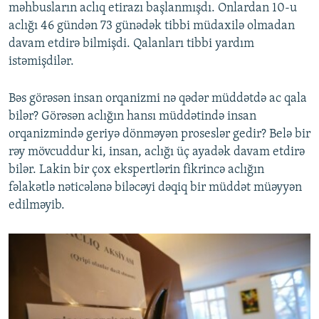
məhbusların aclıq etirazı başlanmışdı. Onlardan 10-u
aclığı 46 gündən 73 günədək tibbi müdaxilə olmadan
davam etdirə bilmişdi. Qalanları tibbi yardım
istəmişdilər.
Bəs görəsən insan orqanizmi nə qədər müddətdə ac qala
bilər? Görəsən aclığın hansı müddətində insan
orqanizmində geriyə dönməyən proseslər gedir? Belə bir
rəy mövcuddur ki, insan, aclığı üç ayadək davam etdirə
bilər. Lakin bir çox ekspertlərin fikrincə aclığın
fəlakətlə nəticələnə biləcəyi dəqiq bir müddət müəyyən
edilməyib.