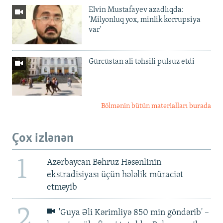
Elvin Mustafayev azadlıqda:
'Milyonluq yox, minlik korrupsiya
var'
Gürcüstan ali təhsili pulsuz etdi
Bölmənin bütün materialları burada
Çox izlənən
1
Azərbaycan Bəhruz Həsənlinin
ekstradisiyası üçün hələlik müraciət
etməyib
2
'Guya Əli Kərimliyə 850 min göndərib' –