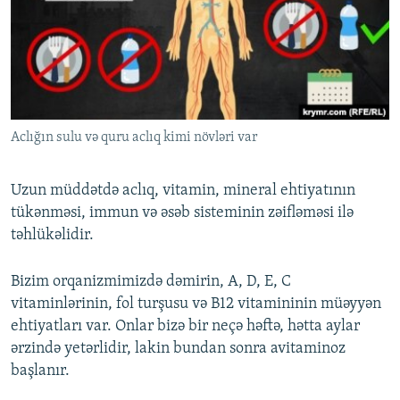
Aclığın sulu və quru aclıq kimi növləri var
Uzun müddətdə aclıq, vitamin, mineral ehtiyatının
tükənməsi, immun və əsəb sisteminin zəifləməsi ilə
təhlükəlidir.
Bizim orqanizmimizdə dəmirin, A, D, E, C
vitaminlərinin, fol turşusu və B12 vitamininin müəyyən
ehtiyatları var. Onlar bizə bir neçə həftə, hətta aylar
ərzində yetərlidir, lakin bundan sonra avitaminoz
başlanır.