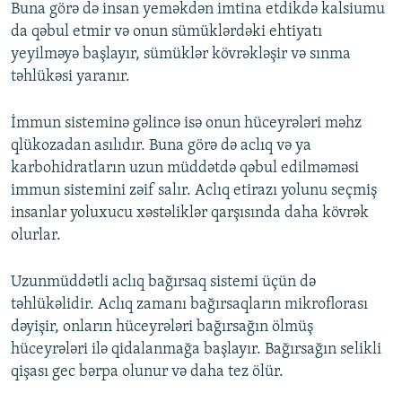
Buna görə də insan yeməkdən imtina etdikdə kalsiumu
da qəbul etmir və onun sümüklərdəki ehtiyatı
yeyilməyə başlayır, sümüklər kövrəkləşir və sınma
təhlükəsi yaranır.
İmmun sisteminə gəlincə isə onun hüceyrələri məhz
qlükozadan asılıdır. Buna görə də aclıq və ya
karbohidratların uzun müddətdə qəbul edilməməsi
immun sistemini zəif salır. Aclıq etirazı yolunu seçmiş
insanlar yoluxucu xəstəliklər qarşısında daha kövrək
olurlar.
Uzunmüddətli aclıq bağırsaq sistemi üçün də
təhlükəlidir. Aclıq zamanı bağırsaqların mikroflorası
dəyişir, onların hüceyrələri bağırsağın ölmüş
hüceyrələri ilə qidalanmağa başlayır. Bağırsağın selikli
qişası gec bərpa olunur və daha tez ölür.