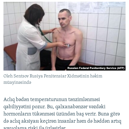
Oleh Sentsov Rusiya Penitensiar Xidmətinin həkim
müayinəsində
Aclıq bədən temperaturunun tənzimlənməsi
qabiliyyətini pozur. Bu, qalxanabənzər vəzdəki
hormonların tükənməsi üzündən baş verir. Buna görə
də aclıq aksiyası keçirən insanlar həm də həddən artıq
soyuqlama riski ilə üzləşirlər.