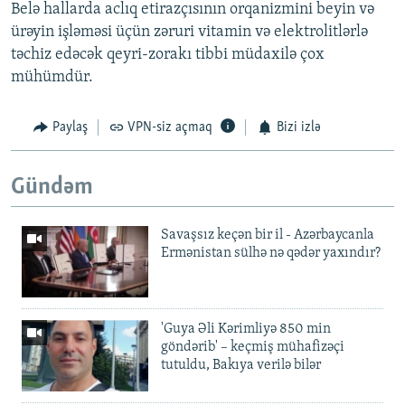
Belə hallarda aclıq etirazçısının orqanizmini beyin və
ürəyin işləməsi üçün zəruri vitamin və elektrolitlərlə
təchiz edəcək qeyri-zorakı tibbi müdaxilə çox
mühümdür.
Paylaş
VPN-siz açmaq
Bizi izlə
Gündəm
Savaşsız keçən bir il - Azərbaycanla
Ermənistan sülhə nə qədər yaxındır?
'Guya Əli Kərimliyə 850 min
göndərib' – keçmiş mühafizəçi
tutuldu, Bakıya verilə bilər