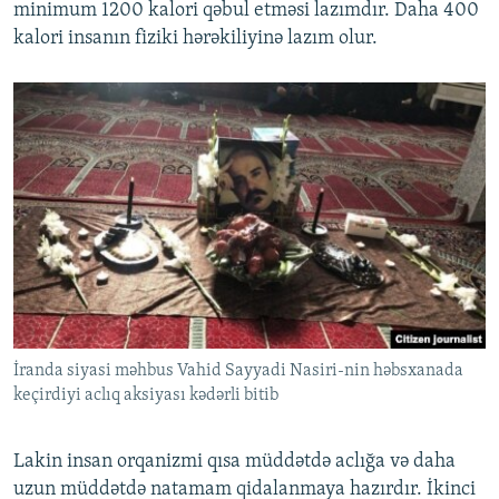
minimum 1200 kalori qəbul etməsi lazımdır. Daha 400
kalori insanın fiziki hərəkiliyinə lazım olur.
İranda siyasi məhbus Vahid Sayyadi Nasiri-nin həbsxanada
keçirdiyi aclıq aksiyası kədərli bitib
Lakin insan orqanizmi qısa müddətdə aclığa və daha
uzun müddətdə natamam qidalanmaya hazırdır. İkinci