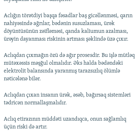
Aclığın törətdiyi başqa fəsadlar baş gicəllənməsi, qarın
nahiyəsində ağrılar, bədənin susuzlaması, ürək
döyüntüsünün zəifləməsi, qanda kaliumun azalması,
ürəyin dayanması riskinin artması şəklində üzə çıxır.
Aclıqdan çıxmağın özü də ağır prosesdir. Bu işlə mütləq
mütəxəssis məşğul olmalıdır. Əks halda bədəndəki
elektrolit balansında yaranmış tarazsızlıq ölümlə
nəticələnə bilər.
Aclıqdan çıxan insanın ürək, əsəb, bağırsaq sistemləri
tədricən normallaşmalıdır.
Aclıq etirazının müddəti uzandıqca, onun sağlamlıq
üçün riski də artır.