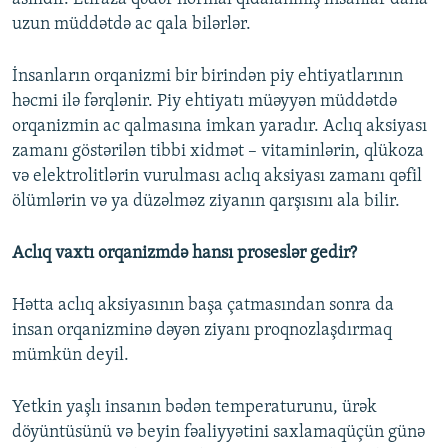
uzun müddətdə ac qala bilərlər.
İnsanların orqanizmi bir birindən piy ehtiyatlarının
həcmi ilə fərqlənir. Piy ehtiyatı müəyyən müddətdə
orqanizmin ac qalmasına imkan yaradır. Aclıq aksiyası
zamanı göstərilən tibbi xidmət – vitaminlərin, qlükoza
və elektrolitlərin vurulması aclıq aksiyası zamanı qəfil
ölümlərin və ya düzəlməz ziyanın qarşısını ala bilir.
Aclıq vaxtı orqanizmdə hansı proseslər gedir?
Hətta aclıq aksiyasının başa çatmasından sonra da
insan orqanizminə dəyən ziyanı proqnozlaşdırmaq
mümkün deyil.
Yetkin yaşlı insanın bədən temperaturunu, ürək
döyüntüsünü və beyin fəaliyyətini saxlamaqüçün günə