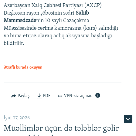
Azərbaycan Xalq Cəbhəsi Partiyası (AXCP)
360p
Daşkəsən rayon şöbəsinin sədri
Sahib
480p
Auto
240p
360p
480p
Məmmədzadə
nin 10 saylı Cəzaçəkmə
720p
Müəssisəsində cərimə kamerasına (kars) salındığı
720p
1080p
və buna etiraz olaraq aclıq aksiyasına başladığı
1080p
bildirilir.
Ətraflı burada oxuyun
Paylaş
PDF
VPN-siz açmaq
İyul 07, 2026
Müəllimlər üçün də tələblər gəlir