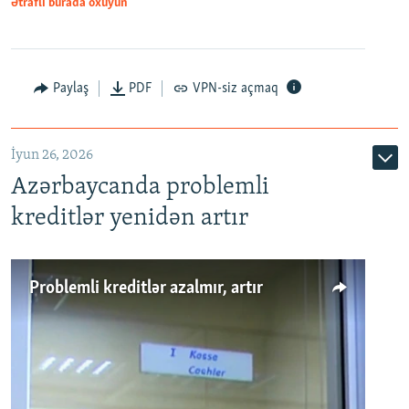
Ətraflı burada oxuyun
Auto
240p
360p
480p
Paylaş
PDF
VPN-siz açmaq
720p
1080p
İyun 26, 2026
Azərbaycanda problemli
kreditlər yenidən artır
Problemli kreditlər azalmır, artır