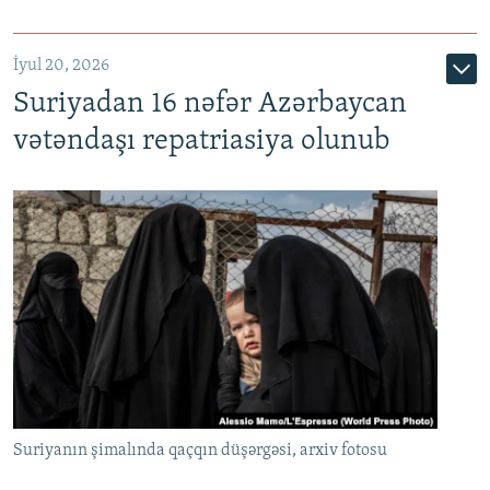
İyul 20, 2026
Auto
240p
360p
480p
Suriyadan 16 nəfər Azərbaycan
720p
1080p
vətəndaşı repatriasiya olunub
Suriyanın şimalında qaçqın düşərgəsi, arxiv fotosu