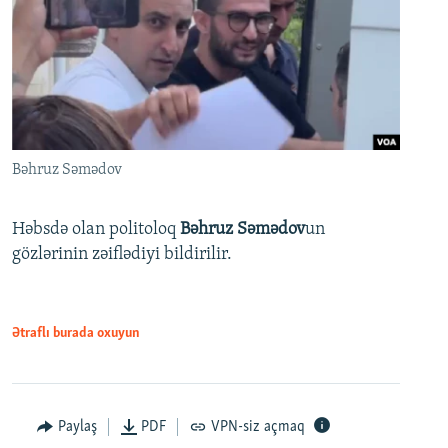
Bəhruz Səmədov
Həbsdə olan politoloq
Bəhruz Səmədov
un
gözlərinin zəiflədiyi bildirilir.
Ətraflı burada oxuyun
Paylaş
PDF
VPN-siz açmaq