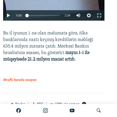
Auto
0:00
2:34
240p
Bu il iyunun 1-nə olan məlumata görə, ölkə
360p
banklarında vaxtı keçmiş kreditlərin məbləği
480p
635.4 milyon manata çatıb. Mərkəzi Bankın
720p
hesabatına əsasən, bu göstərici
mayın 1-i ilə
müqayisədə 21.2 milyon manat artıb.
1080p
Ətraflı burada oxuyun
Auto
240p
360p
480p
Paylaş
PDF
VPN-siz açmaq
720p
1080p