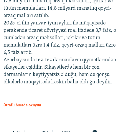
17,6 milyard manatlıq ərzaq məhsulları, içkilər və
tütün məmulatları, 14,8 milyard manatlıq qeyri-
ərzaq malları satılıb.
2025-ci ilin yanvar-iyun ayları ilə müqayisədə
pərakəndə ticarət dövriyyəsi real ifadədə 3,7 faiz, o
cümlədən ərzaq məhsulları, içkilər və tütün
məmulatları üzrə 1,4 faiz, qeyri-ərzaq malları üzrə
6,5 faiz artıb.
Azərbaycanda tez-tez dərmanların qiymətlərindən
şikayətlər eşidilir. Şikayətlərdə həm bir çox
dərmanların keyfiyyətsiz olduğu, həm də qonşu
ölkələrlə müqayisədə kəskin baha olduğu deyilir.
Ətraflı burada oxuyun