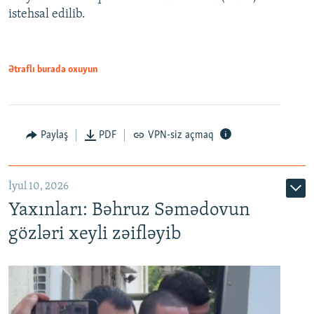
480p
Auto
240p
360p
480p
istehsal edilib.
720p
720p
1080p
1080p
Ətraflı burada oxuyun
Paylaş
PDF
VPN-siz açmaq
İyul 10, 2026
Yaxınları: Bəhruz Səmədovun
gözləri xeyli zəifləyib