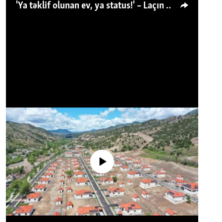
'Ya təklif olunan ev, ya status!' – Laçın köçkünü: 'Laçından başqa heç hara!'
No media source currently available