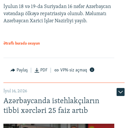
İyulun 18 və 19-da Suriyadan 16 nəfər Azərbaycan
vətəndaşı ölkəyə repatriasiya olunub. Məlumatı
Azərbaycan Xarici İşlər Nazirliyi yayıb.
Ətraflı burada oxuyun
Paylaş
PDF
VPN-siz açmaq
İyul 16, 2026
Azərbaycanda istehlakçıların
tibbi xərcləri 25 faiz artıb