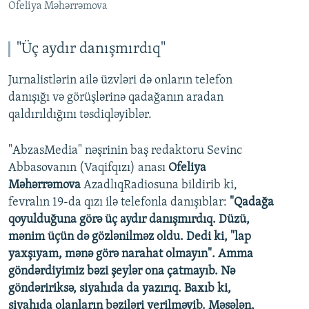
Ofeliya Məhərrəmova
"Üç aydır danışmırdıq"
Jurnalistlərin ailə üzvləri də onların telefon
danışığı və görüşlərinə qadağanın aradan
qaldırıldığını təsdiqləyiblər.
"AbzasMedia" nəşrinin baş redaktoru Sevinc
Abbasovanın (Vaqifqızı) anası
Ofeliya
Məhərrəmova
AzadlıqRadiosuna bildirib ki,
fevralın 19-da qızı ilə telefonla danışıblar:
"Qadağa
qoyulduğuna görə üç aydır danışmırdıq. Düzü,
mənim üçün də gözlənilməz oldu. Dedi ki, "lap
yaxşıyam, mənə görə narahat olmayın". Amma
göndərdiyimiz bəzi şeylər ona çatmayıb. Nə
göndəririksə, siyahıda da yazırıq. Baxıb ki,
siyahıda olanların bəziləri verilməyib. Məsələn,