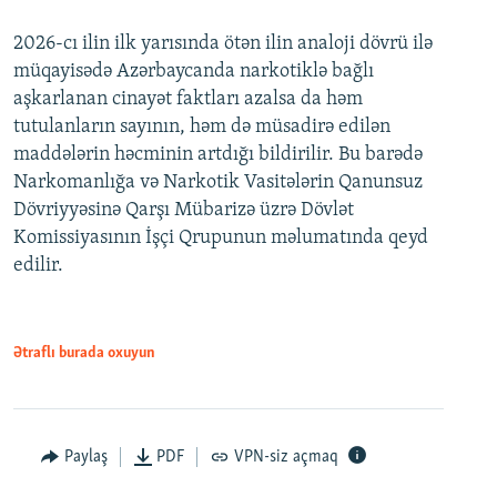
2026-cı ilin ilk yarısında ötən ilin analoji dövrü ilə
müqayisədə Azərbaycanda narkotiklə bağlı
aşkarlanan cinayət faktları azalsa da həm
tutulanların sayının, həm də müsadirə edilən
maddələrin həcminin artdığı bildirilir. Bu barədə
Narkomanlığa və Narkotik Vasitələrin Qanunsuz
Dövriyyəsinə Qarşı Mübarizə üzrə Dövlət
Komissiyasının İşçi Qrupunun məlumatında qeyd
edilir.
Ətraflı burada oxuyun
Paylaş
PDF
VPN-siz açmaq