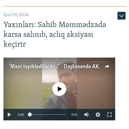
İyul 09, 2026
Yaxınları: Sahib Məmmədzadə
karsa salınıb, aclıq aksiyası
keçirir
'Məni təpiklədilər ki...' - Daşkəsəndə AXCP fəalının yaxınları onun həbsinə etiraz edirlər
No media source currently available
Auto
0:00
6:51
240p