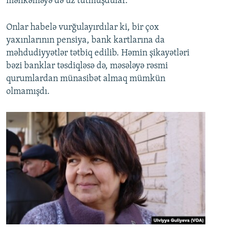
məhkəməyə də üz tutmuşdular.
Onlar habelə vurğulayırdılar ki, bir çox
yaxınlarının pensiya, bank kartlarına da
məhdudiyyətlər tətbiq edilib. Həmin şikayətləri
bəzi banklar təsdiqləsə də, məsələyə rəsmi
qurumlardan münasibət almaq mümkün
olmamışdı.