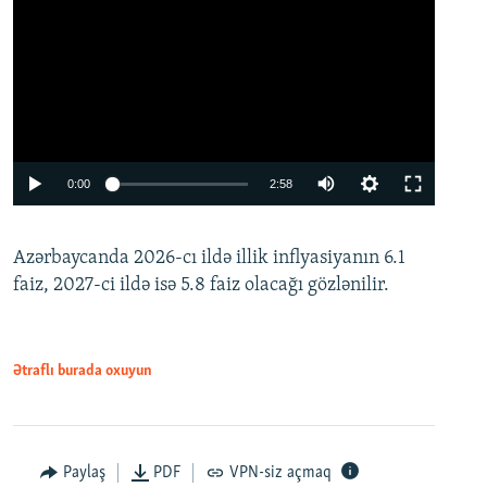
Auto
0:00
2:58
240p
Azərbaycanda 2026-cı ildə illik inflyasiyanın 6.1
360p
faiz, 2027-ci ildə isə 5.8 faiz olacağı gözlənilir.
480p
720p
1080p
Ətraflı burada oxuyun
Paylaş
PDF
VPN-siz açmaq