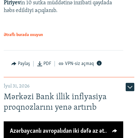
Piriyev
in 10 sutka müddətinə inzibati qaydada
həbs edildiyi açıqlanıb.
Ətraflı burada oxuyun
Paylaş
PDF
VPN-siz açmaq
İyul 31, 2026
Mərkəzi Bank illik inflyasiya
proqnozlarını yenə artırıb
Azərbaycanlı avropalıdan iki dəfə az ət yeyir, amma... 'Qiymət artımı qaçılmazdır'