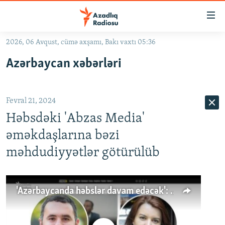
Keçid
linkləri
Əsas
2026, 06 Avqust, cümə axşamı, Bakı vaxtı 05:36
məzmuna
GÜNDƏM
Azərbaycan xəbərləri
qayıt
#İZAHLA
Əsas
KORRUPSIOMETR
naviqasiyaya
Fevral 21, 2024
qayıt
#ƏSLINDƏ
Axtarışa
Həbsdəki 'Abzas Media'
FƏRQƏ BAX
keç
əməkdaşlarına bəzi
QANUNI DOĞRU
məhdudiyyətlər götürülüb
ARAŞDIRMA
MULTIMEDIA
'Azərbaycanda həbslər davam edəcək': AbzasMedia İşində son vəziyyət
RADIO ARXIV
VIDEO
HAQQIMIZDA
FOTOQALEREYA
OXU ZALI