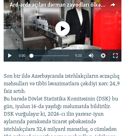
Ard-arda açılan dərman zavodları ölkənin tələbatını ödəyirmi?
No media source currently available
Auto
0:00
5:23
240p
Son bir ildə Azərbaycanda istehlakçıların
360p
əczaçılıq
məhsulları və tibbi ləvazimatlara çəkdiyi xərc 24,9
480p
Auto
240p
360p
480p
faiz artıb.
720p
Bu barədə Dövlət Statistika Komitəsinin (DSK) bu
720p
1080p
gün, iyulun 16-da yaydığı məlumatda bildirilir.
1080p
DSK vurğulayır ki, 2026-cı ilin yanvar-iyun
aylarında pərakəndə ticarət şəbəkəsində
istehlakçılara 32,4 milyard manatlıq, o cümlədən