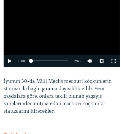
Auto
0:00
2:46
240p
İyunun 30-da Milli Məclis məcburi köçkünlərin
360p
statusu ilə bağlı qanuna dəyişiklik edib. Yeni
480p
qaydalara görə, onlara təklif olunan yaşayış
720p
sahələrindən imtina edən məcburi köçkünlər
statuslarını itirəcəklər.
1080p