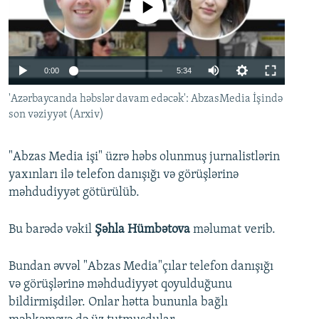
No media source currently available
İNFOQRAFIKA
AZƏRBAYCAN ƏDƏBIYYATI KITABXANASI
MISSIYAMIZ
BIZI IZLƏ
KARIKATURA
İSLAM VƏ DEMOKRATIYA
PEŞƏ ETIKASI VƏ JURNALISTIKA STANDARTLARIMIZ
İZ - MƏDƏNIYYƏT PROQRAMI
MATERIALLARIMIZDAN ISTIFADƏ
Auto
0:00
5:34
AZADLIQRADIOSU MOBIL TELEFONUNUZDA
RFE/RL-in bütün saytları
240p
'Azərbaycanda həbslər davam edəcək': AbzasMedia İşində
son vəziyyət (Arxiv)
BIZIMLƏ ƏLAQƏ
360p
XƏBƏR BÜLLETENLƏRIMIZ
480p
Auto
240p
360p
480p
"Abzas Media işi" üzrə həbs olunmuş jurnalistlərin
720p
yaxınları ilə telefon danışığı və görüşlərinə
720p
1080p
məhdudiyyət götürülüb.
1080p
Bu barədə vəkil
Şəhla Hümbətova
məlumat verib.
Bundan əvvəl "Abzas Media"çılar telefon danışığı
və görüşlərinə məhdudiyyət qoyulduğunu
bildirmişdilər. Onlar hətta bununla bağlı