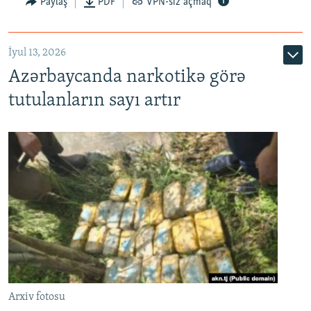
Paylaş
PDF
VPN-siz açmaq
İyul 13, 2026
Azərbaycanda narkotikə görə
tutulanların sayı artır
Arxiv fotosu