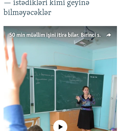
— istədikləri kimi geyinə
bilməyəcəklər
50 min müəllim işini itirə bilər. Birinci sinfə gedənlər azalır
No media source currently available