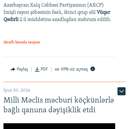
Azərbaycan Xalq Cəbhəsi Partiyasının (AXCP)
İmişli rayon şöbəsinin fəalı, ikinci qrup əlil
Vüqar
Qədirli
2 il müddətinə azadlıqdan məhrum edilib.
Ətraflı burada oxuyun
Paylaş
PDF
VPN-siz açmaq
İyun 30, 2026
Milli Məclis məcburi köçkünlərlə
bağlı qanuna dəyişiklik etdi