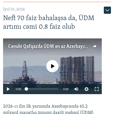
İyul 10, 2026
Neft 70 faiz bahalaşsa da, ÜDM
artımı cəmi 0.8 faiz olub
Cənubi Qafqazda ÜDM ən az Azərbaycanda artır: Qonşuları niyə Bakını qabaqlaya bilir?
No media source currently available
Auto
0:00
4:00
240p
2026-cı ilin ilk yarısında Azərbaycanda 65.2
360p
milyard manatlıq ümumi daxili məhsul (ÜDM)