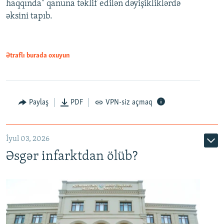
haqqında" qanuna təklif edilən dəyişikliklərdə
əksini tapıb.
1080p
Ətraflı burada oxuyun
Auto
240p
360p
480p
Paylaş
PDF
VPN-siz açmaq
720p
1080p
İyul 03, 2026
Əsgər infarktdan ölüb?