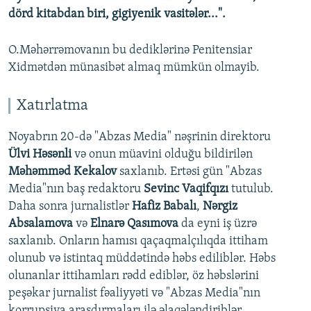
dörd kitabdan biri, gigiyenik vasitələr...".
O.Məhərrəmovanın bu dediklərinə Penitensiar
Xidmətdən münasibət almaq mümkün olmayib.
Xatırlatma
Noyabrın 20-də "Abzas Media" nəşrinin direktoru
Ülvi Həsənli
və onun müavini olduğu bildirilən
Məhəmməd Kekalov
saxlanıb. Ertəsi gün "Abzas
Media"nın baş redaktoru
Sevinc Vaqifqızı
tutulub.
Daha sonra jurnalistlər
Hafiz Babalı
,
Nərgiz
Absalamova
və
Elnarə Qasımova
da eyni iş üzrə
saxlanıb. Onların hamısı qaçaqmalçılıqda ittiham
olunub və istintaq müddətində həbs ediliblər. Həbs
olunanlar ittihamları rədd ediblər, öz həbslərini
peşəkar jurnalist fəaliyyəti və "Abzas Media"nın
korrupsiya araşdırmaları ilə əlaqələndiriblər.