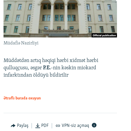
Müdafiə Nazirliyi
Müddətdən artıq həqiqi hərbi xidmət hərbi
qulluqçusu, əsgər
P.E.
-nin kəskin miokard
infarktından öldüyü bildirilir
Ətraflı burada oxuyun
Paylaş
PDF
VPN-siz açmaq