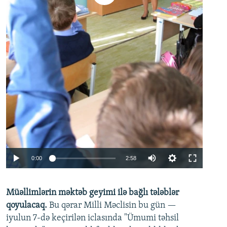
Auto
0:00
2:58
240p
Müəllimlərin məktəb geyimi ilə bağlı tələblər
360p
qoyulacaq.
Bu qərar Milli Məclisin bu gün —
480p
iyulun 7-də keçirilən iclasında "Ümumi təhsil
720p