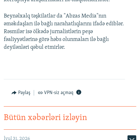
Beynəlxalq təşkilatlar da "Abzas Media"nın
əməkdaşları ilə bağlı narahatlıqlarını ifadə ediblər.
Rəsmilər isə ölkədə jurnalistlərin peşə
fəaliyyətlərinə görə həbs olunmaları ilə bağlı
deyilənləri qəbul etmirlər.
Paylaş
VPN-siz açmaq
Bütün xəbərləri izləyin
İyul 31, 2026