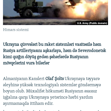
İNFOQRAFIKA
AZƏRBAYCAN ƏDƏBIYYATI KITABXANASI
MISSIYAMIZ
BIZI IZLƏ
KARIKATURA
İSLAM VƏ DEMOKRATIYA
PEŞƏ ETIKASI VƏ JURNALISTIKA STANDARTLARIMIZ
İZ - MƏDƏNIYYƏT PROQRAMI
MATERIALLARIMIZDAN ISTIFADƏ
Himars sistemi
AZADLIQRADIOSU MOBIL TELEFONUNUZDA
RFE/RL-in bütün saytları
BIZIMLƏ ƏLAQƏ
Ukrayna qüvvələri bu raket sistemləri vasitəsilə həm
XƏBƏR BÜLLETENLƏRIMIZ
Rusiya artilleriyasını aşkarlaya, həm də Severodonetsk
kimi qızğın döyüş gedən şəhərlərdə Rusiyanın
mövqelərini vura bilərlər
Almaniyanın Kansleri
Olaf Şolts
Ukraynaya təyyarə
əleyhinə yüksək texnologiyalı sistemlər göndərməyə
boyun olub. Müxalifət hökuməti Rusiyanın əsassız
işğalına qarşı Ukraynaya yetərincə hərbi yardım
ayırmamaqda ittiham edir.