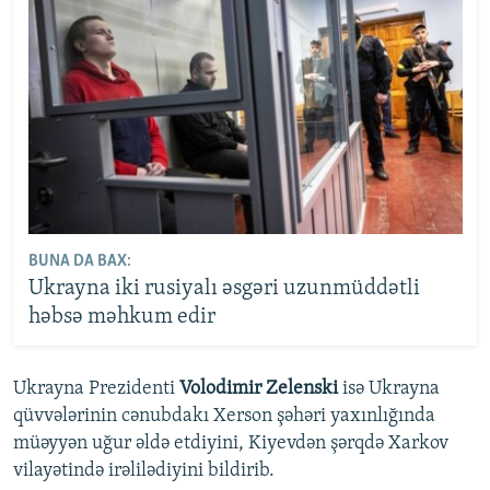
BUNA DA BAX:
Ukrayna iki rusiyalı əsgəri uzunmüddətli
həbsə məhkum edir
Ukrayna Prezidenti
Volodimir Zelenski
isə Ukrayna
qüvvələrinin cənubdakı Xerson şəhəri yaxınlığında
müəyyən uğur əldə etdiyini, Kiyevdən şərqdə Xarkov
vilayətində irəlilədiyini bildirib.