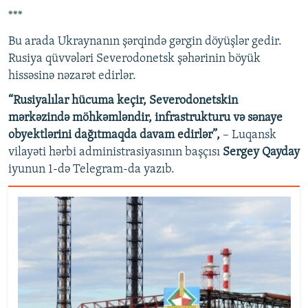
***
Bu arada Ukraynanın şərqində gərgin döyüşlər gedir.
Rusiya qüvvələri Severodonetsk şəhərinin böyük
hissəsinə nəzarət edirlər.
“Rusiyalılar hücuma keçir, Severodonetskin
mərkəzində möhkəmləndir, infrastrukturu və sənaye
obyektlərini dağıtmaqda davam edirlər”,
– Luqansk
vilayəti hərbi administrasiyasının başçısı
Sergey Qayday
iyunun 1-də Telegram-da yazıb.