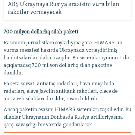
ABŞ Ukraynaya Rusiya ərazisini vura bilən
raketlər verməyəcək
700 milyon dollarlıq silah paketi
Rəsminin jurnalistlərə söylədiyinə görə, HIMARS -ın
vurma məsafəsi hazırda Ukraynada yerləşdirilmiş
haubitsalardan daha uzaqdır. Bu sistemlər iyunun 1-də
açıqlanacaq 700 milyon dollarlıq silah paketinə
daxildir.
Paketə sursat, antiatəş radarları, hava müşahidə
radarları, əlavə Javelin antitank raketləri, eləcə də
antizireh silahları daxildir, rəsmi bildirib.
Ancaq paketin əsasını HIMARS sistemləri təşkil edir. Bu
silahlar Ukraynanın Donbasda Rusiya artilleriyasına
qarşı savaşdığı bir vaxtda göndəriləcək.