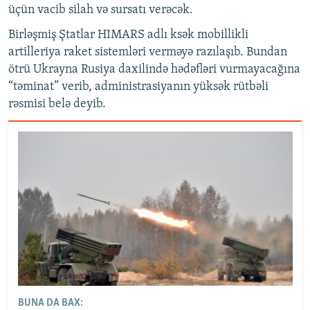
üçün vacib silah və sursatı verəcək.
Birləşmiş Ştatlar HIMARS adlı ksək mobillikli
artilleriya raket sistemləri verməyə razılaşıb. Bundan
ötrü Ukrayna Rusiya daxilində hədəfləri vurmayacağına
“təminat” verib, administrasiyanın yüksək rütbəli
rəsmisi belə deyib.
BUNA DA BAX: