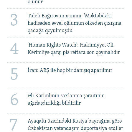
olunur
3
Taleh Bağırovun xanımı: 'Məktəbdəki
hadisədən əvvəl oğlumun ölkədən çıxışına
qadağa qoyulmuşdu'
4
'Human Rights Watch': Hakimiyyət Əli
Kərimliyə qarşı pis rəftara son qoymalıdır
5
İran: ABŞ ilə heç bir danışıq aparılmır
6
Əli Kərimlinin saxlanma şəraitinin
ağırlaşdırıldığı bildirilir
7
Ayaqaltı üzərindəki Rusiya bayrağına görə
Özbəkistan vətəndaşını deportasiya etdilər