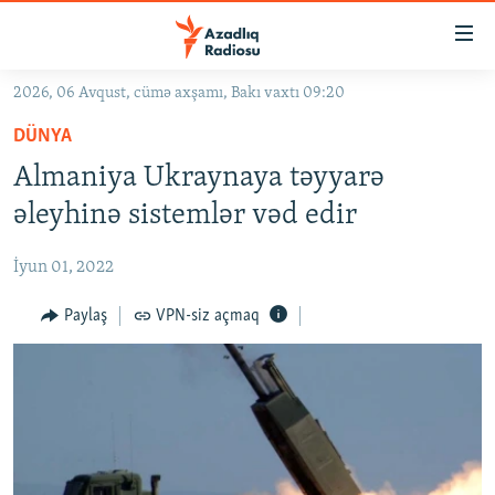
Keçid
linkləri
Əsas
2026, 06 Avqust, cümə axşamı, Bakı vaxtı 09:20
məzmuna
GÜNDƏM
DÜNYA
qayıt
#İZAHLA
Əsas
Almaniya Ukraynaya təyyarə
KORRUPSIOMETR
naviqasiyaya
əleyhinə sistemlər vəd edir
qayıt
#ƏSLINDƏ
Axtarışa
İyun 01, 2022
FƏRQƏ BAX
keç
QANUNI DOĞRU
Paylaş
VPN-siz açmaq
ARAŞDIRMA
MULTIMEDIA
RADIO ARXIV
VIDEO
HAQQIMIZDA
FOTOQALEREYA
OXU ZALI