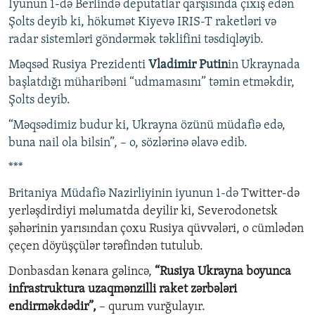
İyunun 1-də Berlində deputatlar qarşısında çıxış edən
Şolts deyib ki, hökumət Kiyevə IRIS-T raketləri və
radar sistemləri göndərmək təklifini təsdiqləyib.
Məqsəd Rusiya Prezidenti
Vladimir Putin
in Ukraynada
başlatdığı müharibəni “udmamasını” təmin etməkdir,
Şolts deyib.
“Məqsədimiz budur ki, Ukrayna özünü müdafiə edə,
buna nail ola bilsin”, – o, sözlərinə əlavə edib.
***
Britaniya Müdafiə Nazirliyinin iyunun 1-də
Twitter-də
yerləşdirdiyi məlumatda deyilir ki, Severodonetsk
şəhərinin yarısından çoxu Rusiya qüvvələri, o cümlədən
çeçen döyüşçülər tərəfindən tutulub.
Donbasdan kənara gəlincə,
“Rusiya Ukrayna boyunca
infrastruktura uzaqmənzilli raket zərbələri
endirməkdədir”,
– qurum vurğulayır.