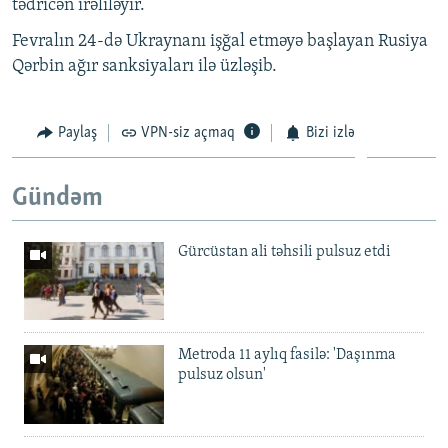
tədricən irəliləyir.
Fevralın 24-də Ukraynanı işğal etməyə başlayan Rusiya
Qərbin ağır sanksiyaları ilə üzləşib.
Paylaş
VPN-siz açmaq
Bizi izlə
Gündəm
Gürcüstan ali təhsili pulsuz etdi
Metroda 11 aylıq fasilə: 'Daşınma
pulsuz olsun'