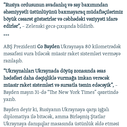
“Rusiya ordusunun avadanlıq və say baxımından
əhəmiyyətli üstünlüyünü baxmayaraq müdafiəçilərimiz
böyük cəsarət göstərirlər və cəbhədəki vəziyyəti idarə
edirlər”,
– Zelenski gecə çıxışında bildirib.
***
ABŞ Prezidenti
Co Bayden
Ukraynaya 80 kilometrədək
məsafəni vura biləcək müasir raket sistemləri verməyə
razılaşıb.
“Ukraynalıları Ukraynada döyüş zonasında əsas
hədəfləri daha dəqiqliklə vurmağa imkan verəcək
müasir raket sistemləri və sursatla təmin edəcəyik”,
–
Bayden mayın 31-də “The New York Times” qəzetində
yazıb.
Bayden deyir ki, Rusiyanın Ukraynaya qarşı işğalı
diplomatiya ilə bitəcək, amma Birləşmiş Ştatlar
Ukraynaya danışıqlar masasında üstünlük əldə etməsi