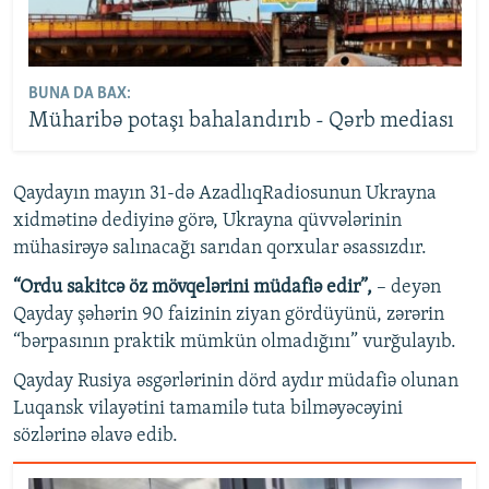
BUNA DA BAX:
Müharibə potaşı bahalandırıb - Qərb mediası
Qaydayın mayın 31-də AzadlıqRadiosunun Ukrayna
xidmətinə dediyinə görə, Ukrayna qüvvələrinin
mühasirəyə salınacağı sarıdan qorxular əsassızdır.
“Ordu sakitcə öz mövqelərini müdafiə edir”,
– deyən
Qayday şəhərin 90 faizinin ziyan gördüyünü, zərərin
“bərpasının praktik mümkün olmadığını” vurğulayıb.
Qayday Rusiya əsgərlərinin dörd aydır müdafiə olunan
Luqansk vilayətini tamamilə tuta bilməyəcəyini
sözlərinə əlavə edib.