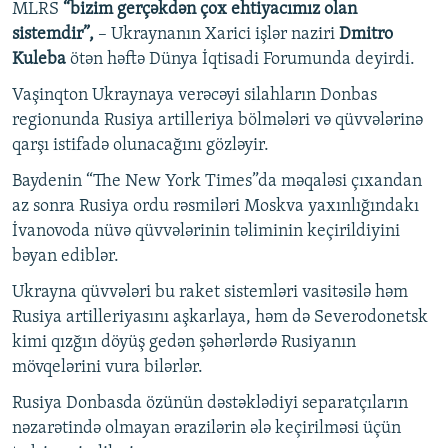
MLRS
“bizim gerçəkdən çox ehtiyacımız olan
sistemdir”,
– Ukraynanın Xarici işlər naziri
Dmitro
Kuleba
ötən həftə Dünya İqtisadi Forumunda deyirdi.
Vaşinqton Ukraynaya verəcəyi silahların Donbas
regionunda Rusiya artilleriya bölmələri və qüvvələrinə
qarşı istifadə olunacağını gözləyir.
Baydenin “The New York Times”da məqaləsi çıxandan
az sonra Rusiya ordu rəsmiləri Moskva yaxınlığındakı
İvanovoda nüvə qüvvələrinin təliminin keçirildiyini
bəyan ediblər.
Ukrayna qüvvələri bu raket sistemləri vasitəsilə həm
Rusiya artilleriyasını aşkarlaya, həm də Severodonetsk
kimi qızğın döyüş gedən şəhərlərdə Rusiyanın
mövqelərini vura bilərlər.
Rusiya Donbasda özünün dəstəklədiyi separatçıların
nəzarətində olmayan ərazilərin ələ keçirilməsi üçün