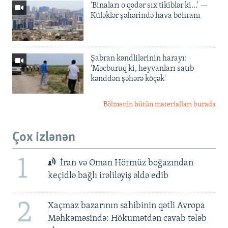
'Binaları o qədər sıx tikiblər ki...' —
Küləklər şəhərində hava böhranı
Şabran kəndlilərinin harayı:
'Məcburuq ki, heyvanları satıb
kənddən şəhərə köçək'
Bölmənin bütün materialları burada
Çox izlənən
1
İran və Oman Hörmüz boğazından
keçidlə bağlı irəliləyiş əldə edib
2
Xaçmaz bazarının sahibinin qətli Avropa
Məhkəməsində: Hökumətdən cavab tələb