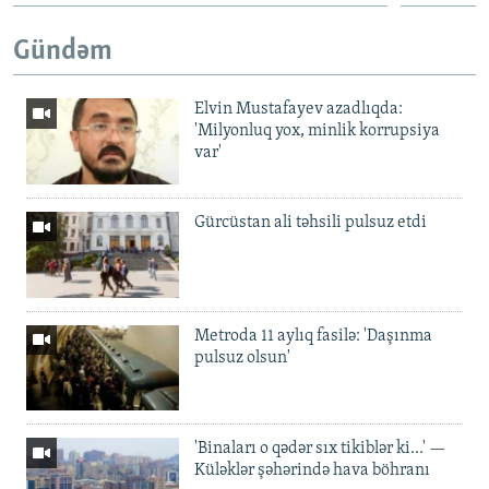
Gündəm
Elvin Mustafayev azadlıqda:
'Milyonluq yox, minlik korrupsiya
var'
Gürcüstan ali təhsili pulsuz etdi
Metroda 11 aylıq fasilə: 'Daşınma
pulsuz olsun'
'Binaları o qədər sıx tikiblər ki...' —
Küləklər şəhərində hava böhranı