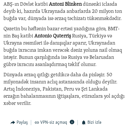
ABŞ-ın Dövlət katibi
Antoni Blinken
dünənki iclasda
deyib ki, hazırda Ukraynada anbarlarda 20 milyon ton
buğda var, dünyada isə ərzaq təchizatı tükənməkdədir.
Qəzetin bu həftənin bazar ertəsi yazdığına görə, BMT-
nin Baş katibi
Antonio Quterriş
Rusiya, Türkiyə və
Ukrayna rəsmiləri ilə danışıqlar aparır, Ukraynadan
buğda ixracına imkan verəcək dəniz yoluna nail olmaq
istəyir. Bunun qarşılığında isə Rusiya və Belarusdan
gübrə ixracını asanlaşdırmaq təklif olunur.
Dünyada ərzaq qıtlığı getdikcə daha da pisləşir. 50
milyonadək insanın aclıq astanasında olduğu deyilir.
Artıq İndoneziya, Pakistan, Peru və Şri Lankada
ərzağın bahalanmasının iğtişaşlara, etirazlara yol açdığı
xəbər verilir.
Paylaş
VPN-siz açmaq
Bizi izlə