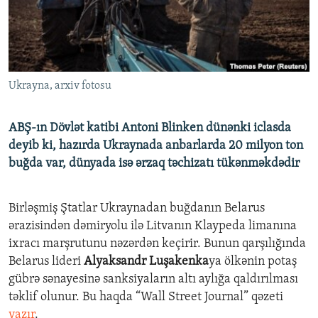
İNFOQRAFIKA
AZƏRBAYCAN ƏDƏBIYYATI KITABXANASI
MISSIYAMIZ
BIZI IZLƏ
KARIKATURA
İSLAM VƏ DEMOKRATIYA
PEŞƏ ETIKASI VƏ JURNALISTIKA STANDARTLARIMIZ
İZ - MƏDƏNIYYƏT PROQRAMI
MATERIALLARIMIZDAN ISTIFADƏ
Ukrayna, arxiv fotosu
AZADLIQRADIOSU MOBIL TELEFONUNUZDA
RFE/RL-in bütün saytları
BIZIMLƏ ƏLAQƏ
ABŞ-ın Dövlət katibi Antoni Blinken dünənki iclasda
XƏBƏR BÜLLETENLƏRIMIZ
deyib ki, hazırda Ukraynada anbarlarda 20 milyon ton
buğda var, dünyada isə ərzaq təchizatı tükənməkdədir
Birləşmiş Ştatlar Ukraynadan buğdanın Belarus
ərazisindən dəmiryolu ilə Litvanın Klaypeda limanına
ixracı marşrutunu nəzərdən keçirir. Bunun qarşılığında
Belarus lideri
Alyaksandr Luşakenka
ya ölkənin potaş
gübrə sənayesinə sanksiyaların altı aylığa qaldırılması
təklif olunur. Bu haqda “
Wall Street Journal” qəzeti
yazır
.