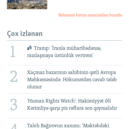
Bölmənin bütün materialları burada
Çox izlənən
1
Tramp: 'İranla müharibədənsə,
razılaşmaya üstünlük verirəm'
2
Xaçmaz bazarının sahibinin qətli Avropa
Məhkəməsində: Hökumətdən cavab tələb
olunur
3
'Human Rights Watch': Hakimiyyət Əli
Kərimliyə qarşı pis rəftara son qoymalıdır
Taleh Bağırovun xanımı: 'Məktəbdəki