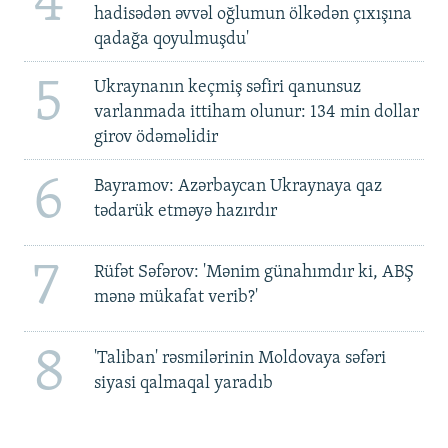
4
hadisədən əvvəl oğlumun ölkədən çıxışına
qadağa qoyulmuşdu'
5
Ukraynanın keçmiş səfiri qanunsuz
varlanmada ittiham olunur: 134 min dollar
girov ödəməlidir
6
Bayramov: Azərbaycan Ukraynaya qaz
tədarük etməyə hazırdır
7
Rüfət Səfərov: 'Mənim günahımdır ki, ABŞ
mənə mükafat verib?'
8
'Taliban' rəsmilərinin Moldovaya səfəri
siyasi qalmaqal yaradıb