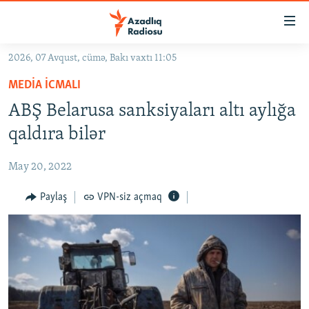
Keçid
linkləri
Əsas
2026, 07 Avqust, cümə, Bakı vaxtı 11:05
məzmuna
GÜNDƏM
MEDIA ICMALI
qayıt
#İZAHLA
Əsas
ABŞ Belarusa sanksiyaları altı aylığa
KORRUPSIOMETR
naviqasiyaya
qaldıra bilər
qayıt
#ƏSLINDƏ
Axtarışa
May 20, 2022
FƏRQƏ BAX
keç
QANUNI DOĞRU
Paylaş
VPN-siz açmaq
ARAŞDIRMA
MULTIMEDIA
RADIO ARXIV
VIDEO
HAQQIMIZDA
FOTOQALEREYA
OXU ZALI