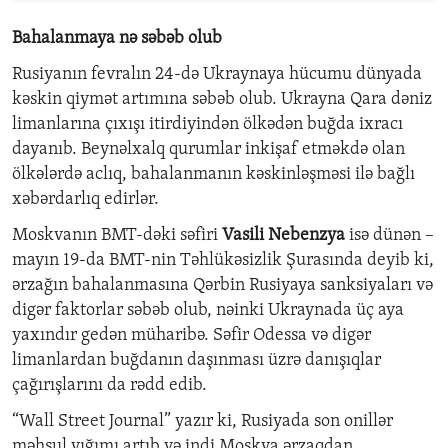
Bahalanmaya nə səbəb olub
Rusiyanın fevralın 24-də Ukraynaya hücumu dünyada
kəskin qiymət artımına səbəb olub. Ukrayna Qara dəniz
limanlarına çıxışı itirdiyindən ölkədən buğda ixracı
dayanıb. Beynəlxalq qurumlar inkişaf etməkdə olan
ölkələrdə aclıq, bahalanmanın kəskinləşməsi ilə bağlı
xəbərdarlıq edirlər.
Moskvanın BMT-dəki səfiri
Vasili Nebenzya
isə dünən –
mayın 19-da BMT-nin Təhlükəsizlik Şurasında deyib ki,
ərzağın bahalanmasına Qərbin Rusiyaya sanksiyaları və
digər faktorlar səbəb olub, nəinki Ukraynada üç aya
yaxındır gedən müharibə. Səfir Odessa və digər
limanlardan buğdanın daşınması üzrə danışıqlar
çağırışlarını da rədd edib.
“Wall Street Journal” yazır ki, Rusiyada son onillər
məhsul yığımı artıb və indi Moskva ərzaqdan