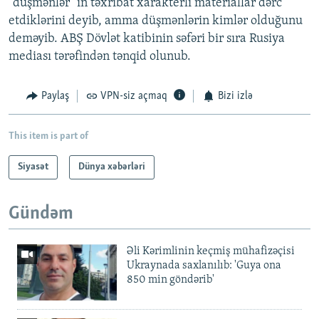
"düşmənlər" in təxribat xarakterli materiallar dərc
etdiklərini deyib, amma düşmənlərin kimlər olduğunu
deməyib. ABŞ Dövlət katibinin səfəri bir sıra Rusiya
mediası tərəfindən tənqid olunub.
Paylaş
VPN-siz açmaq
Bizi izlə
This item is part of
Siyasət
Dünya xəbərləri
Gündəm
Əli Kərimlinin keçmiş mühafizəçisi
Ukraynada saxlanılıb: 'Guya ona
850 min göndərib'