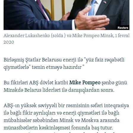
İNFOQRAFIKA
AZƏRBAYCAN ƏDƏBIYYATI KITABXANASI
MISSIYAMIZ
BIZI IZLƏ
KARIKATURA
İSLAM VƏ DEMOKRATIYA
PEŞƏ ETIKASI VƏ JURNALISTIKA STANDARTLARIMIZ
İZ - MƏDƏNIYYƏT PROQRAMI
MATERIALLARIMIZDAN ISTIFADƏ
Alexander Lukashenko (solda ) və Mike Pompeo Minsk, 1 fevral
AZADLIQRADIOSU MOBIL TELEFONUNUZDA
RFE/RL-in bütün saytları
2020
BIZIMLƏ ƏLAQƏ
XƏBƏR BÜLLETENLƏRIMIZ
Birləşmiş Ştatlar Belarusu enerji ilə "yüz faiz rəqabətli
qiymətlərlə" təmin etməyə hazırdır "
Bu fikirləri ABŞ dövlət katibi
Mike Pompeo
şənbə günü
Minskdə Belarus liderləri ilə danışıqlardan sonra. ​
ABŞ-ın yüksək səviyyəli bir rəsmisinin səfəri inteqrasiya
ilə bağlı fikir ayrılıqları və enerji qiymətləri ilə bağlı
mübahisələr səbəbindən Minsk və Moskva arasında
münasibətlərin kəskinləşməsi fonunda baş tutur.