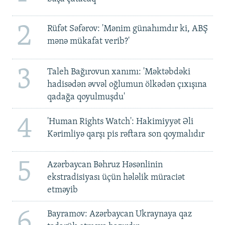
2
Rüfət Səfərov: 'Mənim günahımdır ki, ABŞ
mənə mükafat verib?'
3
Taleh Bağırovun xanımı: 'Məktəbdəki
hadisədən əvvəl oğlumun ölkədən çıxışına
qadağa qoyulmuşdu'
4
'Human Rights Watch': Hakimiyyət Əli
Kərimliyə qarşı pis rəftara son qoymalıdır
5
Azərbaycan Bəhruz Həsənlinin
ekstradisiyası üçün hələlik müraciət
etməyib
6
Bayramov: Azərbaycan Ukraynaya qaz