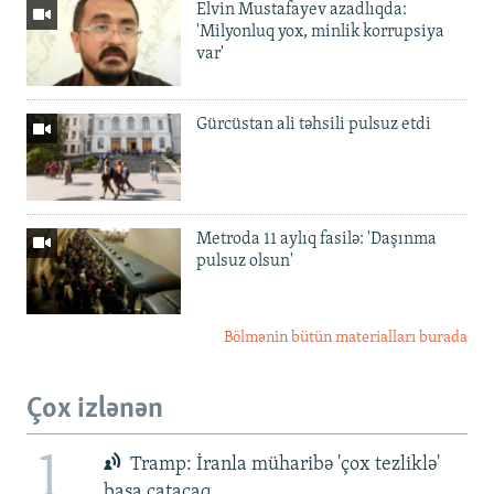
Elvin Mustafayev azadlıqda:
'Milyonluq yox, minlik korrupsiya
var'
Gürcüstan ali təhsili pulsuz etdi
Metroda 11 aylıq fasilə: 'Daşınma
pulsuz olsun'
Bölmənin bütün materialları burada
Çox izlənən
1
Tramp: İranla müharibə 'çox tezliklə'
başa çatacaq