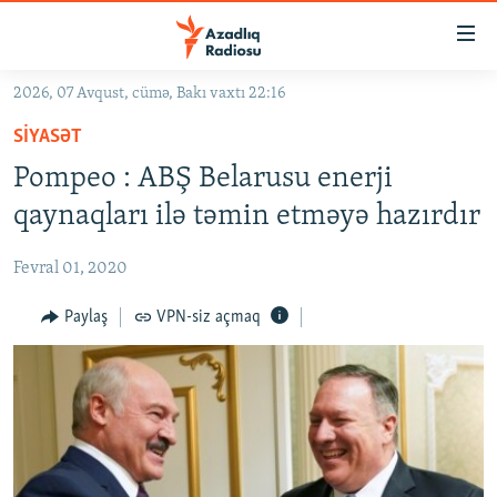
Keçid
linkləri
Əsas
2026, 07 Avqust, cümə, Bakı vaxtı 22:16
məzmuna
GÜNDƏM
SIYASƏT
qayıt
#İZAHLA
Əsas
Pompeo : ABŞ Belarusu enerji
KORRUPSIOMETR
naviqasiyaya
qaynaqları ilə təmin etməyə hazırdır
qayıt
#ƏSLINDƏ
Axtarışa
Fevral 01, 2020
FƏRQƏ BAX
keç
QANUNI DOĞRU
Paylaş
VPN-siz açmaq
ARAŞDIRMA
MULTIMEDIA
RADIO ARXIV
VIDEO
HAQQIMIZDA
FOTOQALEREYA
OXU ZALI