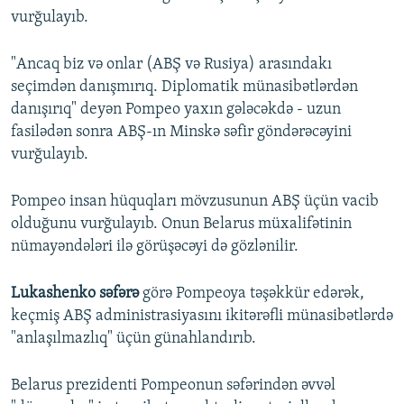
vurğulayıb.
"Ancaq biz və onlar (ABŞ və Rusiya) arasındakı
seçimdən danışmırıq. Diplomatik münasibətlərdən
danışırıq" deyən Pompeo yaxın gələcəkdə - uzun
fasilədən sonra ABŞ-ın Minskə səfir göndərəcəyini
vurğulayıb.
Pompeo insan hüquqları mövzusunun ABŞ üçün vacib
olduğunu vurğulayıb. Onun Belarus müxalifətinin
nümayəndələri ilə görüşəcəyi də gözlənilir.
Lukashenko səfərə
görə Pompeoya təşəkkür edərək,
keçmiş ABŞ administrasiyasını ikitərəfli münasibətlərdə
"anlaşılmazlıq" üçün günahlandırıb.
Belarus prezidenti Pompeonun səfərindən əvvəl