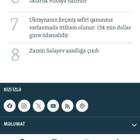
tədarük etməyə hazırdır
7
Ukraynanın keçmiş səfiri qanunsuz
varlanmada ittiham olunur: 134 min dollar
girov ödəməlidir
8
Zamin Salayev azadlığa çıxıb
BIZI IZLƏ
MƏLUMAT