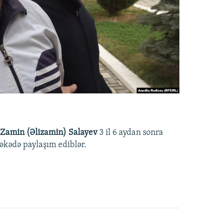
Zamin (Əlizamin) Salayev
3 il 6 aydan sonra
əbəkədə paylaşım ediblər.