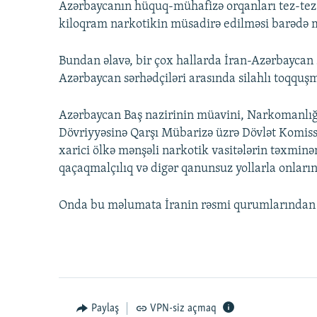
Azərbaycanın hüquq-mühafizə orqanları tez-tez İ
kiloqram narkotikin müsadirə edilməsi barədə m
Bundan əlavə, bir çox hallarda İran-Azərbaycan 
Azərbaycan sərhədçiləri arasında silahlı toqquşma
Azərbaycan Baş nazirinin müavini, Narkomanlığ
Dövriyyəsinə Qarşı Mübarizə üzrə Dövlət Komissi
xarici ölkə mənşəli narkotik vasitələrin təxminə
qaçaqmalçılıq və digər qanunsuz yollarla onların 
Onda bu məlumata İranin rəsmi qurumlarında
Paylaş
VPN-siz açmaq