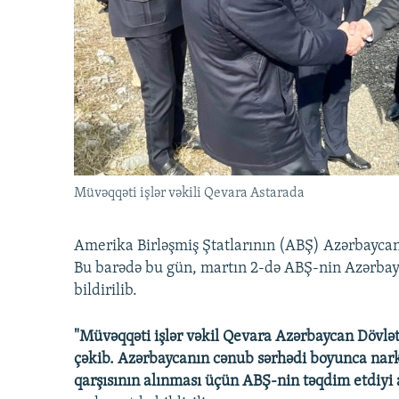
İNFOQRAFIKA
AZƏRBAYCAN ƏDƏBIYYATI KITABXANASI
MISSIYAMIZ
KARIKATURA
İSLAM VƏ DEMOKRATIYA
PEŞƏ ETIKASI VƏ JURNALISTIKA
STANDARTLARIMIZ
İZ - MƏDƏNIYYƏT PROQRAMI
MATERIALLARIMIZDAN ISTIFADƏ
AZADLIQRADIOSU MOBIL TELEFONUNUZDA
BIZIMLƏ ƏLAQƏ
XƏBƏR BÜLLETENLƏRIMIZ
Müvəqqəti işlər vəkili Qevara Astarada
Amerika Birləşmiş Ştatlarının (ABŞ) Azərbaycand
Bu barədə bu gün, martın 2-də ABŞ-nin Azərbayc
bildirilib.
"Müvəqqəti işlər vəkil Qevara Azərbaycan Dövlə
çəkib. Azərbaycanın cənub sərhədi boyunca nar
qarşısının alınması üçün ABŞ-nin təqdim etdiyi av