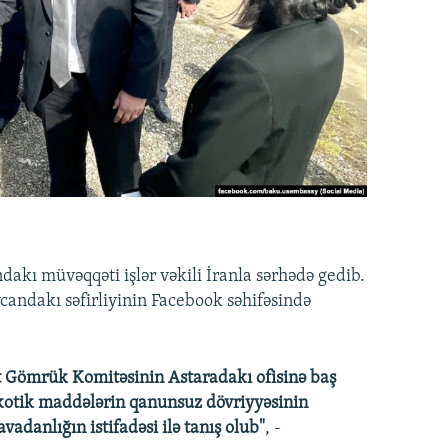
akı müvəqqəti işlər vəkili İranla sərhədə gedib.
andakı səfirliyinin Facebook səhifəsində
t Gömrük Komitəsinin Astaradakı ofisinə baş
kotik maddələrin qanunsuz dövriyyəsinin
adanlığın istifadəsi ilə tanış olub"
, -