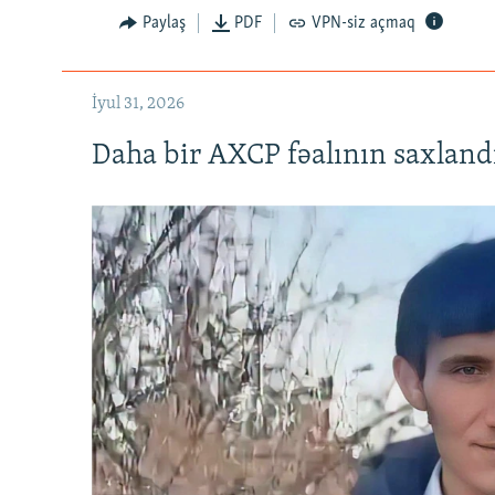
Paylaş
PDF
VPN-siz açmaq
İyul 31, 2026
Daha bir AXCP fəalının saxlandığ