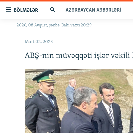
Keçid
AZƏRBAYCAN XƏBƏRLƏRI
BÖLMƏLƏR
linkləri
Axtar
Əsas
2026, 08 Avqust, şənbə, Bakı vaxtı 20:29
GÜNDƏM
məzmuna
#İZAHLA
qayıt
Mart 02, 2023
Əsas
KORRUPSIOMETR
naviqasiyaya
ABŞ-nin müvəqqəti işlər vəkili
#ƏSLINDƏ
qayıt
Axtarışa
FƏRQƏ BAX
keç
QANUNI DOĞRU
ARAŞDIRMA
MULTIMEDIA
RADIO ARXIV
VIDEO
HAQQIMIZDA
FOTOQALEREYA
OXU ZALI