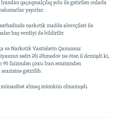
randan qaçaqmalçılıq yolu ilə gətirilən onlarla
əlumatlar yayırlar.
sərhədində narkotik maddə alverçiləri ilə
lar baş verdiyi də bildirilir.
a və Narkotik Vasitələrin Qanunsuz
yasının sədri Əli Əhmədov isə ötən il demişdi ki,
n 95 faizindən çoxu İran ərazisindən
ərazisinə gətirilib.
n münasibət almaq mümkün olmamışdı.