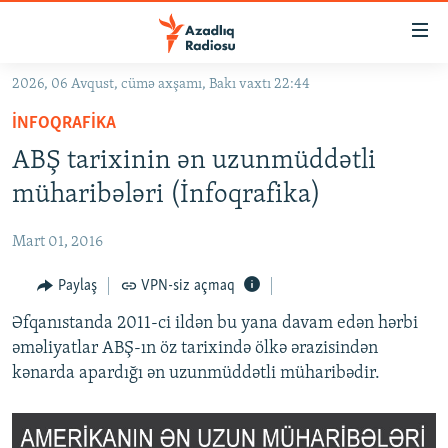
Keçid
linkləri
Əsas
2026, 06 Avqust, cümə axşamı, Bakı vaxtı 22:44
məzmuna
GÜNDƏM
İNFOQRAFIKA
qayıt
#İZAHLA
Əsas
ABŞ tarixinin ən uzunmüddətli
KORRUPSIOMETR
naviqasiyaya
müharibələri (İnfoqrafika)
qayıt
#ƏSLINDƏ
Axtarışa
Mart 01, 2016
FƏRQƏ BAX
keç
QANUNI DOĞRU
Paylaş
VPN-siz açmaq
ARAŞDIRMA
Əfqanıstanda 2011-ci ildən bu yana davam edən hərbi
əməliyatlar ABŞ-ın öz tarixində ölkə ərazisindən
MULTIMEDIA
kənarda apardığı ən uzunmüddətli müharibədir.
RADIO ARXIV
VIDEO
HAQQIMIZDA
FOTOQALEREYA
OXU ZALI