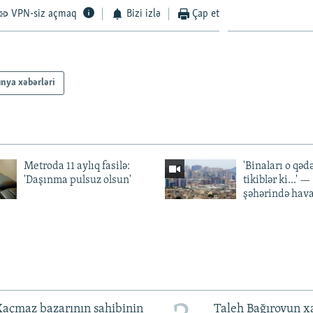
VPN-siz açmaq
Bizi izlə
Çap et
nya xəbərləri
Metroda 11 aylıq fasilə:
'Binaları o qədə
'Daşınma pulsuz olsun'
tikiblər ki...' 
şəhərində hav
açmaz bazarının sahibinin
Taleh Bağırovun x