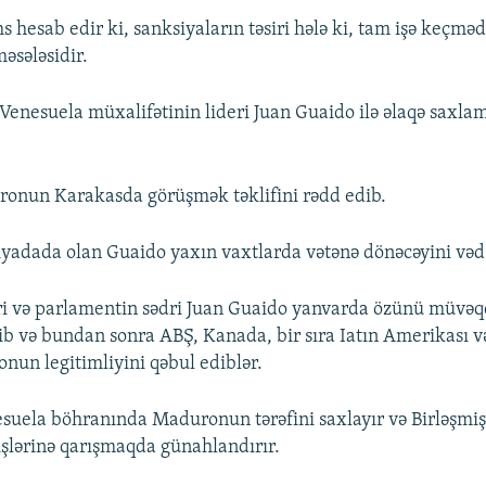
esab edir ki, sanksiyaların təsiri hələ ki, tam işə keçmə
əsələsidir.
 Venesuela müxalifətinin lideri Juan Guaido ilə əlaqə sax
nun Karakasda görüşmək təklifini rədd edib.
iyadada olan Guaido yaxın vaxtlarda vətənə dönəcəyini vəd
ri və parlamentin sədri Juan Guaido yanvarda özünü müvəqq
dib və bundan sonra ABŞ, Kanada, bir sıra Iatın Amerikası 
i onun legitimliyini qəbul ediblər.
esuela böhranında Maduronun tərəfini saxlayır və Birləşmiş
 işlərinə qarışmaqda günahlandırır.