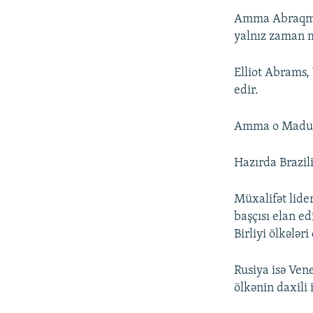
Amma Abraqms h
yalnız zaman m
Elliot Abrams,
edir.
Amma o Maduro
Hazırda Brazil
Müxalifət lide
başçısı elan e
Birliyi ölkələr
Rusiya isə Ven
ölkənin daxili