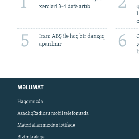
1
2
xərcləri 3-4 dəfə artıb
5
6
İran: ABŞ ilə heç bir danışıq
Ə
aparılmır
ş
b
MƏLUMAT
Haqqımızda
AzadlıqRadiosu mobil telefonuzda
Materiallarımızdan istifadə
BIZI IZLƏ
Bizimlə əlaqə