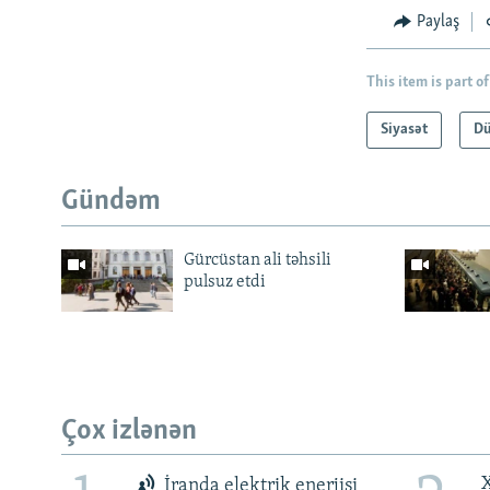
Paylaş
This item is part of
Siyasət
Dü
Gündəm
Gürcüstan ali təhsili
pulsuz etdi
Çox izlənən
X
İranda elektrik enerjisi