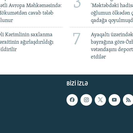
3
qətli Avropa Məhkəməsində:
'Məktəbdəki hadis
Hökumətdən cavab tələb
oğlumun ölkədən ç
olunur
qadağa qoyulmuşd
7
li Kərimlinin saxlanma
Ayaqaltı üzərindək
əraitinin ağırlaşdırıldığı
bayrağına görə Öz
ildirilir
vətəndaşını deport
etdilər
BIZI IZLƏ