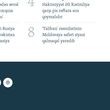
4
ədən əvvəl
Hakimiyyət Əli Kərimliyə
ıxışına
qarşı pis rəftara son
u'
qoymalıdır
8
i Rusiya
'Taliban' rəsmilərinin
bəkistan
Moldovaya səfəri siyasi
asiya
qalmaqal yaradıb