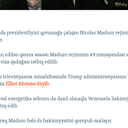
a prezidentliyini qorumağa çalışan Nicolas Maduro rejimi
r.
an edilən qərara əsasən Maduro rejiminin 49 nümayəndəsi və
 viza qadağası tətbiq edilib.
 televiziyasına müsahibəsində Trump administrasiyasının
isi
Elliot Abrams deyib.
əl energetika sektoru da daxil olmaqla Venesuela hakimiy
biq edib.
aq Maduro hələ də hakimiyyətini qoruyub saxlayır.