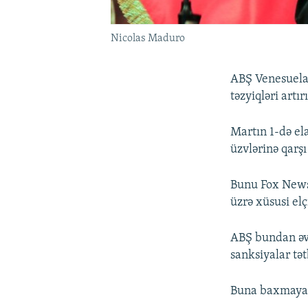
Nicolas Maduro
ABŞ Venesuelad
təzyiqləri artırı
Martın 1-də el
üzvlərinə qarşı
Bunu Fox News
üzrə xüsusi elç
ABŞ bundan əvv
sanksiyalar tət
Buna baxmayar