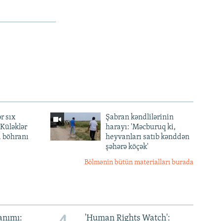
r sıx
Şabran kəndlilərinin
— Küləklər
harayı: 'Məcburuq ki,
a böhranı
heyvanları satıb kənddən
şəhərə köçək'
Bölmənin bütün materialları burada
anımı:
'Human Rights Watch':