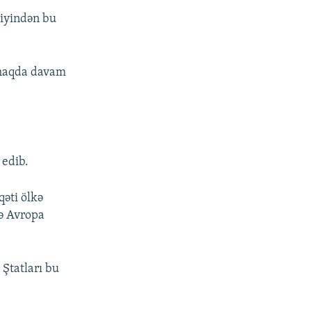
diyindən bu
lamaqda davam
 edib.
əti ölkə
və Avropa
 Ştatları bu