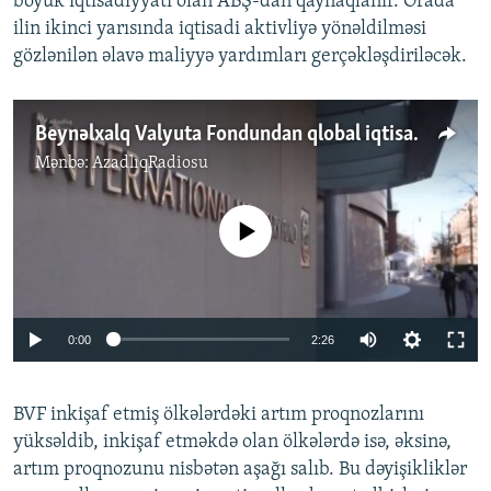
böyük iqtisadiyyatı olan ABŞ-dan qaynaqlanır. Orada
ilin ikinci yarısında iqtisadi aktivliyə yönəldilməsi
gözlənilən əlavə maliyyə yardımları gerçəkləşdiriləcək.
Beynəlxalq Valyuta Fondundan qlobal iqtisadiyyatla bağlı xoş proqnoz
Mənbə:
AzadlıqRadiosu
No media source currently available
Auto
0:00
2:26
240p
BVF inkişaf etmiş ölkələrdəki artım proqnozlarını
360p
yüksəldib, inkişaf etməkdə olan ölkələrdə isə, əksinə,
Auto
240p
360p
480p
480p
artım proqnozunu nisbətən aşağı salıb. Bu dəyişikliklər
720p