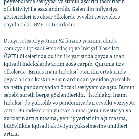
peyvəndləmə səviyyəsi və stimullaşdırıcı tədbirlərin
720p
1080p
effektivliyi ilə əsaslandırılıb. Gələn ilin inflyasiya
1080p
göstəriciləri isə əksər ölkələrdə əvvəlki səviyyələrə
qayıda bilər. BVF bu fikirdədir.
Dünya iqtisadiyyatının 62 faizinə yaxınını əlində
cəmləyən İqtisadi Əməkdaşlıq və İnkişaf Təşkilatı
(İƏİT) ölkələrində bu ilin ilk yarısında qeydə alınan
iqtisadi indekslərdə artım gözə çarpıb. Quruma üzv
ölkələrdə "Biznes İnam İndeksi" ötən ilin ortalarında
qeydə alınan kəskin enişin ardından yenidən yüksəlib
və hətta pandemiyadan öncəki səviyyəni də aşıb. Bunun
səbəbi sürətli bərpa gözləntiləridir. "İstehlakçı İnamı
İndeksi" də yüksəlib və pandemiyadan əvvəlki vəziyyətə
çatıb. Bu indekslərin yüksək olması yeni investisiya və
xərclərin artırılmasına, yeni iş yerlərinin açılmasına,
bütövlükdə iqtisadi aktivliyin yüksəlməsinə ümidləri
artırır.