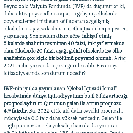
Beynəlxalq Valyuta Fondunda (BVF) da düşünürlər ki,
daha aktiv peyvəndləmə aparan gəlişmiş ölkələrdə
peyvəndləməni nisbətən zəif aparan azgəlişmiş
ölkələrlə müqayisədə daha sürətli iqtisadi bərpa prosesi
yaşanacaq. Son məlumatlara görə,
inkişaf etmiş
ölkələrdə əhalinin təxminən 40 faizi, inkişaf etməkdə
olan ölkələrdə 20 faizi, aşağı gəlirli ölkələrdə isə ölkə
əhalisinin çox kiçik bir bölümü peyvənd olunub
. Artıq
2021-ci ilin yarısından çoxu geridə qalıb. Bəs dünya
iqtisadiyyatında son durum necədir?
BVF-nin iyulda yayımlanan "Qlobal İqtisadi İcmal"
hesabatında dünya iqtisadiyyatının bu il 6 faiz artacağı
proqnozlaşdırılır. Qurumun gələn ilə artım proqnozu
4.9 faizdir.
Bu, 2022-ci ilə aid daha əvvəlki proqnozla
müqayisədə 0.5 faiz daha yüksək nəticədir. Gələn illə
bağlı proqnozun belə yüksəlişi həm də dünyanın ən