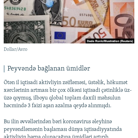
İNFOQRAFIKA
AZƏRBAYCAN ƏDƏBIYYATI KITABXANASI
MISSIYAMIZ
BIZI IZLƏ
KARIKATURA
İSLAM VƏ DEMOKRATIYA
PEŞƏ ETIKASI VƏ JURNALISTIKA STANDARTLARIMIZ
İZ - MƏDƏNIYYƏT PROQRAMI
MATERIALLARIMIZDAN ISTIFADƏ
AZADLIQRADIOSU MOBIL TELEFONUNUZDA
RFE/RL-in bütün saytları
Dollar/Avro
BIZIMLƏ ƏLAQƏ
XƏBƏR BÜLLETENLƏRIMIZ
Peyvəndə bağlanan ümidlər
Ötən il iqtisadi aktivliyin zəifləməsi, üstəlik, hökumət
xərclərinin artması bir çox ölkəni iqtisadi çətinliklə üz-
üzə qoymuş, ilboyu qlobal toplam daxili məhsulun
həcmində 3 faizi aşan azalma qeydə alınmışdı.
Bu ilin əvvəllərindən bəri koronavirus əleyhinə
peyvəndləmənin başlaması dünya iqtisadiyyatında
aktivliyin bərpa olunacağına ümidləri artırıb.