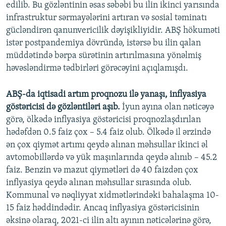
edilib. Bu gözləntinin əsas səbəbi bu ilin ikinci yarısında
infrastruktur sərmayələrini artıran və sosial təminatı
gücləndirən qanunvericilik dəyişikliyidir. ABŞ hökuməti
istər postpandemiya dövründə, istərsə bu ilin qalan
müddətində bərpa sürətinin artırılmasına yönəlmiş
həvəsləndirmə tədbirləri görəcəyini açıqlamışdı.
ABŞ-da iqtisadi artım proqnozu ilə yanaşı, inflyasiya
göstəricisi də gözləntiləri aşıb.
İyun ayına olan nəticəyə
görə, ölkədə inflyasiya göstəricisi proqnozlaşdırılan
hədəfdən 0.5 faiz çox – 5.4 faiz olub. Ölkədə il ərzində
ən çox qiymət artımı qeydə alınan məhsullar ikinci əl
avtomobillərdə və yük maşınlarında qeydə alınıb – 45.2
faiz. Benzin və mazut qiymətləri də 40 faizdən çox
inflyasiya qeydə alınan məhsullar sırasında olub.
Kommunal və nəqliyyat xidmətlərindəki bahalaşma 10-
15 faiz həddindədir. Ancaq inflyasiya göstəricisinin
əksinə olaraq, 2021-ci ilin altı ayının nəticələrinə görə,