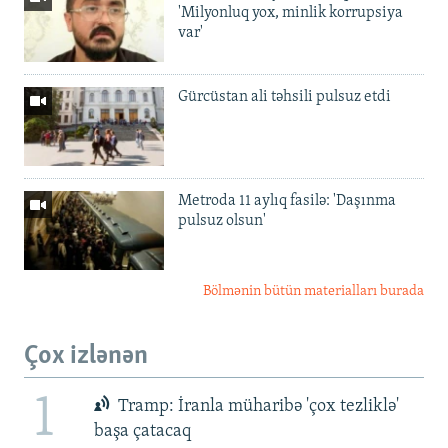
'Milyonluq yox, minlik korrupsiya
var'
Gürcüstan ali təhsili pulsuz etdi
Metroda 11 aylıq fasilə: 'Daşınma
pulsuz olsun'
Bölmənin bütün materialları burada
Çox izlənən
1
Tramp: İranla müharibə 'çox tezliklə'
başa çatacaq