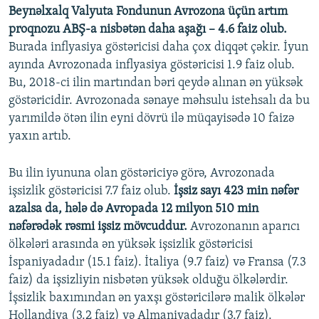
Beynəlxalq Valyuta Fondunun Avrozona üçün artım
720p
proqnozu ABŞ-a nisbətən daha aşağı – 4.6 faiz olub.
720p
1080p
Burada inflyasiya göstəricisi daha çox diqqət çəkir. İyun
1080p
ayında Avrozonada inflyasiya göstəricisi 1.9 faiz olub.
Bu, 2018-ci ilin martından bəri qeydə alınan ən yüksək
göstəricidir. Avrozonada sənaye məhsulu istehsalı da bu
yarımildə ötən ilin eyni dövrü ilə müqayisədə 10 faizə
yaxın artıb.
Bu ilin iyununa olan göstəriciyə görə, Avrozonada
işsizlik göstəricisi 7.7 faiz olub.
İşsiz sayı 423 min nəfər
azalsa da, hələ də Avropada 12 milyon 510 min
nəfərədək rəsmi işsiz mövcuddur.
Avrozonanın aparıcı
ölkələri arasında ən yüksək işsizlik göstəricisi
İspaniyadadır (15.1 faiz). İtaliya (9.7 faiz) və Fransa (7.3
faiz) da işsizliyin nisbətən yüksək olduğu ölkələrdir.
İşsizlik baxımından ən yaxşı göstəricilərə malik ölkələr
Hollandiya (3.2 faiz) və Almaniyadadır (3.7 faiz).