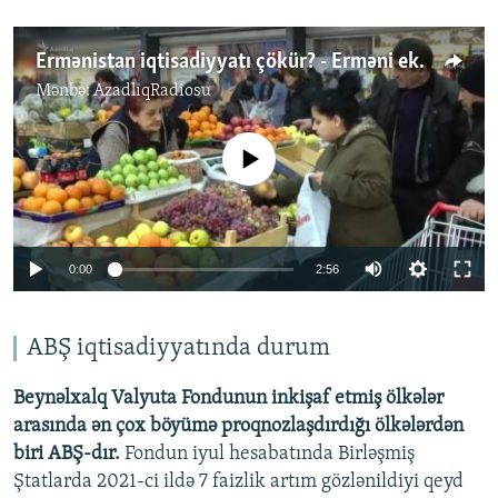
Ermənistan iqtisadiyyatı çökür? - Erməni ekspertlər real durumu anladır
Mənbə:
AzadlıqRadiosu
No media source currently available
Auto
0:00
2:56
240p
360p
ABŞ iqtisadiyyatında durum
Auto
240p
360p
480p
480p
Beynəlxalq Valyuta Fondunun inkişaf etmiş ölkələr
720p
arasında ən çox böyümə proqnozlaşdırdığı ölkələrdən
720p
1080p
biri ABŞ-dır.
Fondun iyul hesabatında Birləşmiş
1080p
Ştatlarda 2021-ci ildə 7 faizlik artım gözlənildiyi qeyd