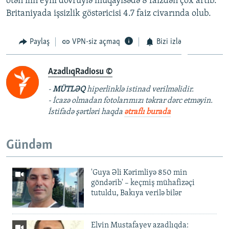
ötən ilin eyni dövrüylə müqayisədə 8 faizdən çox artıb.
Britaniyada işsizlik göstəricisi 4.7 faiz civarında olub.
Paylaş
VPN-siz açmaq
Bizi izlə
AzadlıqRadiosu ©
-
MÜTLƏQ
hiperlinklə istinad verilməlidir.
- İcazə olmadan fotolarımızı təkrar dərc etməyin.
İstifadə şərtləri haqda
ətraflı burada
Gündəm
'Guya Əli Kərimliyə 850 min
göndərib' – keçmiş mühafizəçi
tutuldu, Bakıya verilə bilər
Elvin Mustafayev azadlıqda: