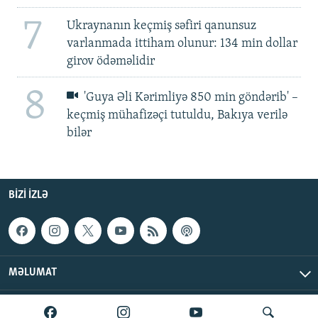
7
Ukraynanın keçmiş səfiri qanunsuz
varlanmada ittiham olunur: 134 min dollar
girov ödəməlidir
8
'Guya Əli Kərimliyə 850 min göndərib' –
keçmiş mühafizəçi tutuldu, Bakıya verilə
bilər
BIZI IZLƏ
MƏLUMAT
AzadlıqRadiosu © 2026 Inc. | Bütün hüquqlar qorunur