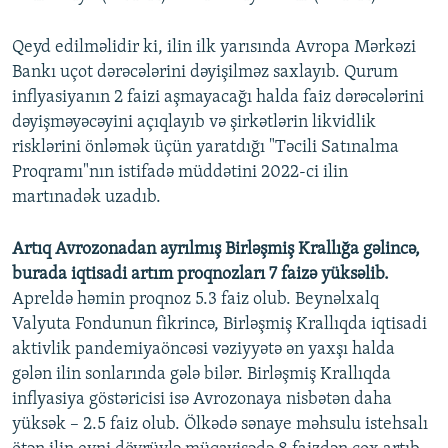
Qeyd edilməlidir ki, ilin ilk yarısında Avropa Mərkəzi
Bankı uçot dərəcələrini dəyişilməz saxlayıb. Qurum
inflyasiyanın 2 faizi aşmayacağı halda faiz dərəcələrini
dəyişməyəcəyini açıqlayıb və şirkətlərin likvidlik
risklərini önləmək üçün yaratdığı "Təcili Satınalma
Proqramı"nın istifadə müddətini 2022-ci ilin
martınadək uzadıb.
Artıq Avrozonadan ayrılmış Birləşmiş Krallığa gəlincə,
burada iqtisadi artım proqnozları 7 faizə yüksəlib.
Apreldə həmin proqnoz 5.3 faiz olub. Beynəlxalq
Valyuta Fondunun fikrincə, Birləşmiş Krallıqda iqtisadi
aktivlik pandemiyaöncəsi vəziyyətə ən yaxşı halda
gələn ilin sonlarında gələ bilər. Birləşmiş Krallıqda
inflyasiya göstəricisi isə Avrozonaya nisbətən daha
yüksək – 2.5 faiz olub. Ölkədə sənaye məhsulu istehsalı