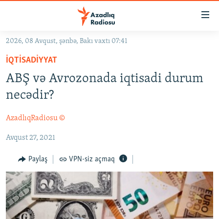
Keçid
linkləri
Əsas
2026, 08 Avqust, şənbə, Bakı vaxtı 07:41
məzmuna
GÜNDƏM
İQTISADIYYAT
qayıt
#İZAHLA
Əsas
ABŞ və Avrozonada iqtisadi durum
KORRUPSIOMETR
naviqasiyaya
necədir?
qayıt
#ƏSLINDƏ
Axtarışa
AzadlıqRadiosu ©
FƏRQƏ BAX
keç
Avqust 27, 2021
QANUNI DOĞRU
ARAŞDIRMA
Paylaş
VPN-siz açmaq
MULTIMEDIA
RADIO ARXIV
VIDEO
HAQQIMIZDA
FOTOQALEREYA
OXU ZALI