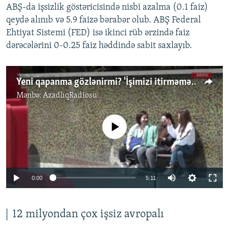
ABŞ-da işsizlik göstəricisində nisbi azalma (0.1 faiz)
qeydə alınıb və 5.9 faizə bərabər olub. ABŞ Federal
Ehtiyat Sistemi (FED) isə ikinci rüb ərzində faiz
dərəcələrini 0-0.25 faiz həddində sabit saxlayıb.
Yeni qapanma gözlənirmi? 'İşimizi itirməməliyik'
Mənbə:
AzadlıqRadiosu
No media source currently available
Auto
0:00
5:11
240p
360p
12 milyondan çox işsiz avropalı
Auto
240p
360p
480p
480p