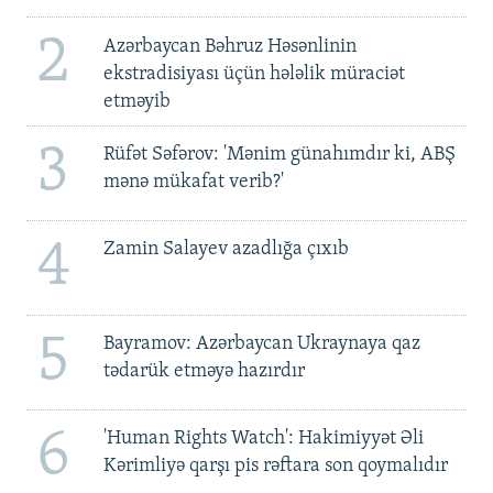
2
Azərbaycan Bəhruz Həsənlinin
ekstradisiyası üçün hələlik müraciət
etməyib
3
Rüfət Səfərov: 'Mənim günahımdır ki, ABŞ
mənə mükafat verib?'
4
Zamin Salayev azadlığa çıxıb
5
Bayramov: Azərbaycan Ukraynaya qaz
tədarük etməyə hazırdır
6
'Human Rights Watch': Hakimiyyət Əli
Kərimliyə qarşı pis rəftara son qoymalıdır